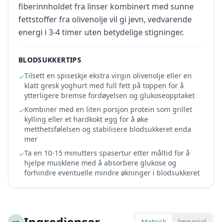
fiberinnholdet fra linser kombinert med sunne
fettstoffer fra olivenolje vil gi jevn, vedvarende
energi i 3-4 timer uten betydelige stigninger.
BLODSUKKERTIPS
Tilsett en spiseskje ekstra virgin olivenolje eller en
✓
klatt gresk yoghurt med full fett på toppen for å
ytterligere bremse fordøyelsen og glukoseopptaket
Kombiner med en liten porsjon protein som grillet
✓
kylling eller et hardkokt egg for å øke
metthetsfølelsen og stabilisere blodsukkeret enda
mer
Ta en 10-15 minutters spasertur etter måltid for å
✓
hjelpe musklene med å absorbere glukose og
forhindre eventuelle mindre økninger i blodsukkeret
🥗
Ingredienser
Metrisk
Imperial