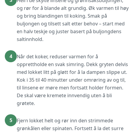
3
Hell i de skylte linsene og grønnsaksbuljongen,
og rør for å blande alt grundig. Øk varmen til høy
og bring blandingen til koking. Smak på
buljongen og tilsett salt etter behov – start med
en halv teskje og juster basert på buljongdens
saltinnhold.
4
Når det koker, reduser varmen for å
opprettholde en svak simring. Dekk gryten delvis
med lokket litt på gløtt for å la dampen slippe ut.
Kok i 35 til 40 minutter under omrøring av og til,
til linsene er møre men fortsatt holder formen.
De skal være kremete innvendig uten å bli
grøtete.
5
Fjern lokket helt og rør inn den strimmede
grønkålen eller spinaten. Fortsett å la det surre