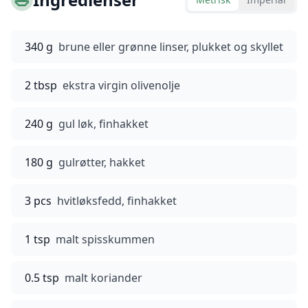
340 g
brune eller grønne linser, plukket og skyllet
2 tbsp
ekstra virgin olivenolje
240 g
gul løk, finhakket
180 g
gulrøtter, hakket
3 pcs
hvitløksfedd, finhakket
1 tsp
malt spisskummen
0.5 tsp
malt koriander