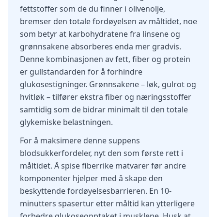
fettstoffer som de du finner i olivenolje,
bremser den totale fordøyelsen av måltidet, noe
som betyr at karbohydratene fra linsene og
grønnsakene absorberes enda mer gradvis.
Denne kombinasjonen av fett, fiber og protein
er gullstandarden for å forhindre
glukosestigninger. Grønnsakene – løk, gulrot og
hvitløk – tilfører ekstra fiber og næringsstoffer
samtidig som de bidrar minimalt til den totale
glykemiske belastningen.
For å maksimere denne suppens
blodsukkerfordeler, nyt den som første rett i
måltidet. Å spise fiberrike matvarer før andre
komponenter hjelper med å skape den
beskyttende fordøyelsesbarrieren. En 10-
minutters spasertur etter måltid kan ytterligere
forbedre glukoseopptaket i musklene. Husk at