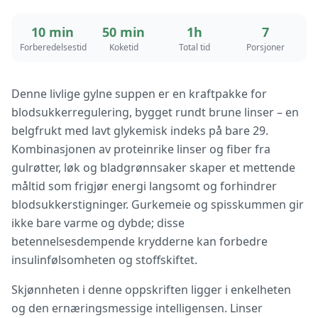
10 min
50 min
1h
7
Forberedelsestid
Koketid
Total tid
Porsjoner
Denne livlige gylne suppen er en kraftpakke for
blodsukkerregulering, bygget rundt brune linser – en
belgfrukt med lavt glykemisk indeks på bare 29.
Kombinasjonen av proteinrike linser og fiber fra
gulrøtter, løk og bladgrønnsaker skaper et mettende
måltid som frigjør energi langsomt og forhindrer
blodsukkerstigninger. Gurkemeie og spisskummen gir
ikke bare varme og dybde; disse
betennelsesdempende krydderne kan forbedre
insulinfølsomheten og stoffskiftet.
Skjønnheten i denne oppskriften ligger i enkelheten
og den ernæringsmessige intelligensen. Linser