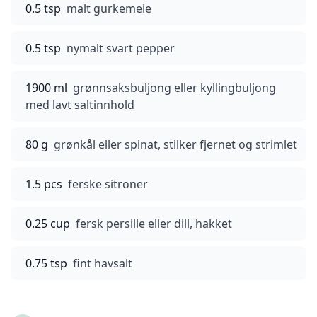
0.5 tsp
malt gurkemeie
0.5 tsp
nymalt svart pepper
1900 ml
grønnsaksbuljong eller kyllingbuljong
med lavt saltinnhold
80 g
grønkål eller spinat, stilker fjernet og strimlet
1.5 pcs
ferske sitroner
0.25 cup
fersk persille eller dill, hakket
0.75 tsp
fint havsalt