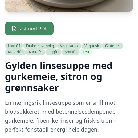
Last ned PDF
Lavt GI
Diabetesvennlig
Vegetarisk
Vegansk
Glutenfri
Meierifri
Nøttefri
Eggfri
Soyafri
Lett
Gylden linsesuppe med
gurkemeie, sitron og
grønnsaker
En næringsrik linsesuppe som er snill mot
blodsukkeret, med betennelsesdempende
gurkemeie, fiberrike linser og frisk sitron –
perfekt for stabil energi hele dagen.