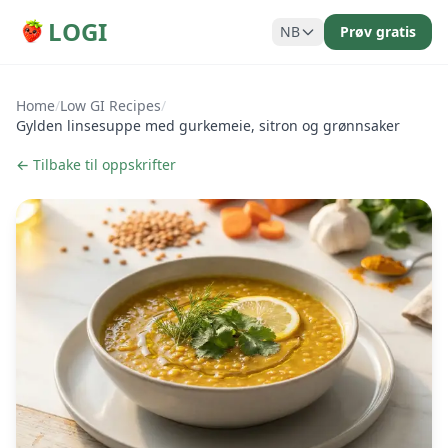
LOGI
NB
Prøv gratis
Home
/
Low GI Recipes
/
Gylden linsesuppe med gurkemeie, sitron og grønnsaker
← Tilbake til oppskrifter