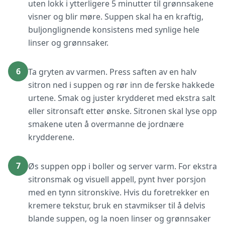
uten lokk i ytterligere 5 minutter til grønnsakene
visner og blir møre. Suppen skal ha en kraftig,
buljonglignende konsistens med synlige hele
linser og grønnsaker.
6
Ta gryten av varmen. Press saften av en halv
sitron ned i suppen og rør inn de ferske hakkede
urtene. Smak og juster krydderet med ekstra salt
eller sitronsaft etter ønske. Sitronen skal lyse opp
smakene uten å overmanne de jordnære
krydderene.
7
Øs suppen opp i boller og server varm. For ekstra
sitronsmak og visuell appell, pynt hver porsjon
med en tynn sitronskive. Hvis du foretrekker en
kremere tekstur, bruk en stavmikser til å delvis
blande suppen, og la noen linser og grønnsaker