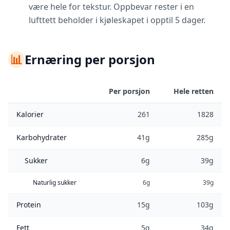
være hele for tekstur. Oppbevar rester i en
lufttett beholder i kjøleskapet i opptil 5 dager.
📊
Ernæring per porsjon
Per porsjon
Hele retten
Kalorier
261
1828
Karbohydrater
41g
285g
Sukker
6g
39g
Naturlig sukker
6g
39g
Protein
15g
103g
Fett
5g
34g