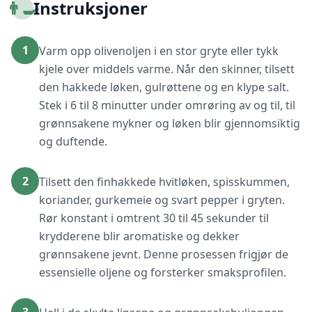
👨‍🍳
Instruksjoner
1
Varm opp olivenoljen i en stor gryte eller tykk
kjele over middels varme. Når den skinner, tilsett
den hakkede løken, gulrøttene og en klype salt.
Stek i 6 til 8 minutter under omrøring av og til, til
grønnsakene mykner og løken blir gjennomsiktig
og duftende.
2
Tilsett den finhakkede hvitløken, spisskummen,
koriander, gurkemeie og svart pepper i gryten.
Rør konstant i omtrent 30 til 45 sekunder til
krydderene blir aromatiske og dekker
grønnsakene jevnt. Denne prosessen frigjør de
essensielle oljene og forsterker smaksprofilen.