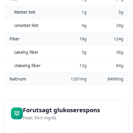
Mettet fett
1g
5g
Umettet fett
4g
29g
Fiber
18g
124g
Løselig fiber
5g
36g
Uløselig fiber
12g
84g
Natrium
1201mg
8406mg
Forutsagt glukoserespons
Peak: 94.9 mg/dL