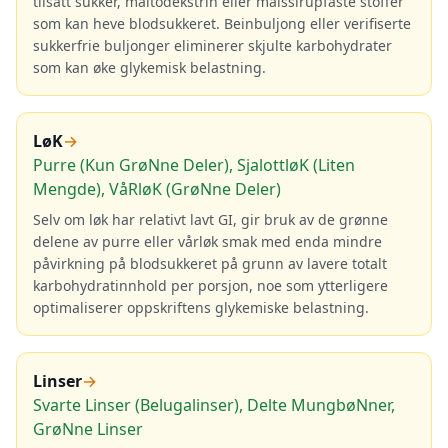
tilsatt sukker, maltodekstrin eller maissirupfaste stoffer
som kan heve blodsukkeret. Beinbuljong eller verifiserte
sukkerfrie buljonger eliminerer skjulte karbohydrater
som kan øke glykemisk belastning.
LøK
→
Purre (Kun GrøNne Deler), SjalottløK (Liten
Mengde), VåRløK (GrøNne Deler)
Selv om løk har relativt lavt GI, gir bruk av de grønne
delene av purre eller vårløk smak med enda mindre
påvirkning på blodsukkeret på grunn av lavere totalt
karbohydratinnhold per porsjon, noe som ytterligere
optimaliserer oppskriftens glykemiske belastning.
Linser
→
Svarte Linser (Belugalinser), Delte MungbøNner,
GrøNne Linser