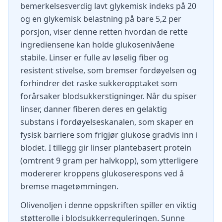
bemerkelsesverdig lavt glykemisk indeks på 20
og en glykemisk belastning på bare 5,2 per
porsjon, viser denne retten hvordan de rette
ingrediensene kan holde glukosenivåene
stabile. Linser er fulle av løselig fiber og
resistent stivelse, som bremser fordøyelsen og
forhindrer det raske sukkeropptaket som
forårsaker blodsukkerstigninger. Når du spiser
linser, danner fiberen deres en gelaktig
substans i fordøyelseskanalen, som skaper en
fysisk barriere som frigjør glukose gradvis inn i
blodet. I tillegg gir linser plantebasert protein
(omtrent 9 gram per halvkopp), som ytterligere
modererer kroppens glukoserespons ved å
bremse magetømmingen.
Olivenoljen i denne oppskriften spiller en viktig
støtterolle i blodsukkerreguleringen. Sunne