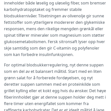
inneholder både løselig og uløselig fiber, som bremser
karbohydratopptaket og fremmer stabile
blodsukkernivåer. Tilsetningen av olivenolje gir sunne
fettstoffer som ytterligere modererer den glykemiske
responsen, mens den rikelige mengden grønkål eller
spinat tilfører mineraler som magnesium som støtter
glukosemetabolismen. Fersk sitronsaft lyser opp hver
skje samtidig som den gir C-vitamin og polyfenoler
som kan forbedre insulinfunksjonen.
For optimal blodsukkerregulering, nyt denne suppen
som en del av et balansert måltid. Start med en liten
grønn salat for å forberede fordøyelsen, og nyt
deretter suppen sammen med en proteinkilde som
grillet kylling eller et kokt egg hvis du ønsker. Det høye
fiberinnholdet gjør at denne suppen holder deg mett i
flere timer uten energifallet som kommer fra
raffinerte karbohydrater. Det er et ideelt måltid å lage