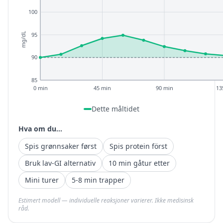
100
95
mg/dL
90
85
0 min
45 min
90 min
13
Dette måltidet
Hva om du...
Spis grønnsaker først
Spis protein först
Bruk lav-GI alternativ
10 min gåtur etter
Mini turer
5-8 min trapper
Estimert modell — individuelle reaksjoner varierer. Ikke medisinsk
råd.