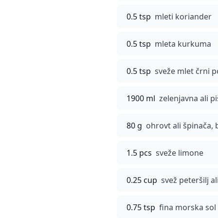
0.5 tsp
mleti koriander
0.5 tsp
mleta kurkuma
0.5 tsp
sveže mlet črni 
1900 ml
zelenjavna ali p
80 g
ohrovt ali špinača,
1.5 pcs
sveže limone
0.25 cup
svež peteršilj a
0.75 tsp
fina morska sol