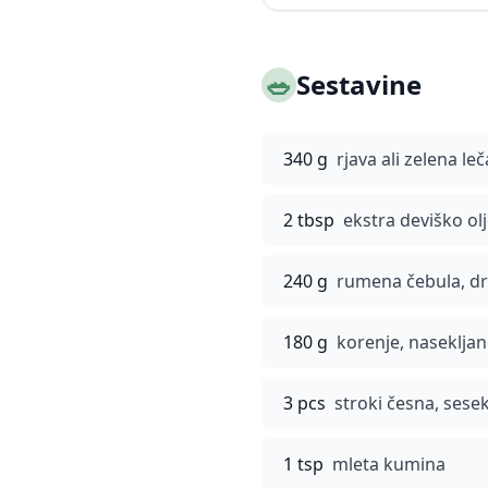
🥗
Sestavine
340 g
rjava ali zelena le
2 tbsp
ekstra deviško olj
240 g
rumena čebula, d
180 g
korenje, naseklja
3 pcs
stroki česna, sesek
1 tsp
mleta kumina