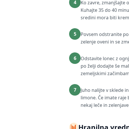
4
Ko zavre, zmanjšajte o
Kuhajte 35 do 40 minu
sredini mora biti kre
5
Povsem odstranite pok
zelenje oveni in se zm
6
Odstavite lonec z ognj
po želji dodajte še ma
zemeljskimi začimbam
7
Juho nalijte v sklede i
limone. Če imate raje
nekaj leče in zelenjav
📊
Hranilna vredn