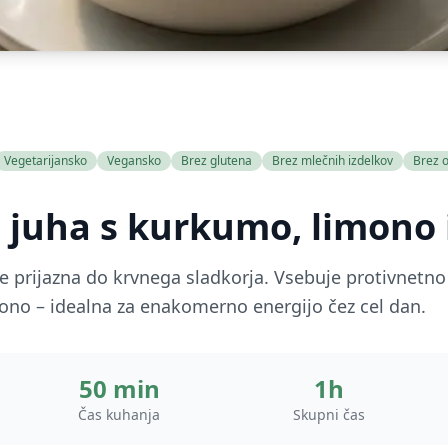
Vegetarijansko
Vegansko
Brez glutena
Brez mlečnih izdelkov
Brez 
a juha s kurkumo, limono
i je prijazna do krvnega sladkorja. Vsebuje protivnet
mono – idealna za enakomerno energijo čez cel dan.
50 min
1h
Čas kuhanja
Skupni čas