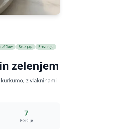
oreščkov
Brez jajc
Brez soje
 in zelenjem
no kurkumo, z vlakninami
7
Porcije