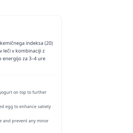
likemičnega indeksa (20)
 leči v kombinaciji z
 energijo za 3–4 ure
 yogurt on top to further
iled egg to enhance satiety
se and prevent any minor