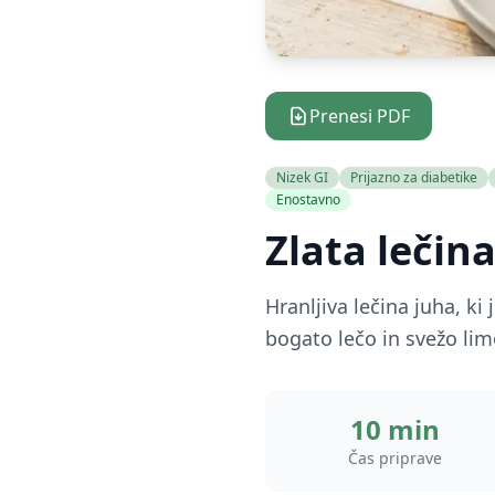
Prenesi PDF
Nizek GI
Prijazno za diabetike
Enostavno
Zlata lečin
Hranljiva lečina juha, k
bogato lečo in svežo li
10 min
Čas priprave