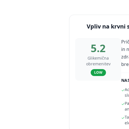
Vpliv na krvni 
Pri
5.2
in 
zdr
Glikemična
obremenitev
bre
LOW
NAS
Ad
✓
sl
Pa
✓
an
Ta
✓
el