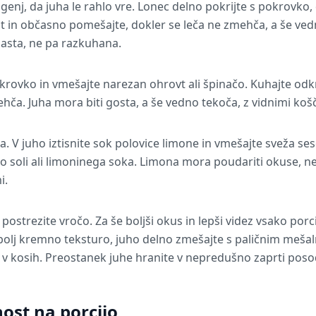
genj, da juha le rahlo vre. Lonec delno pokrijte s pokrovko,
t in občasno pomešajte, dokler se leča ne zmehča, a še vedn
masta, ne pa razkuhana.
rovko in vmešajte narezan ohrovt ali špinačo. Kuhajte odkri
ehča. Juha mora biti gosta, a še vedno tekoča, z vidnimi koščk
a. V juho iztisnite sok polovice limone in vmešajte sveža ses
lo soli ali limoninega soka. Limona mora poudariti okuse, n
i.
n postrezite vročo. Za še boljši okus in lepši videz vsako por
 bolj kremno teksturo, juho delno zmešajte s paličnim meša
e v kosih. Preostanek juhe hranite v nepredušno zaprti posod
ost na porcijo