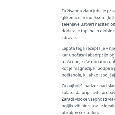
Ta živahna zlata juha je pra
glikemičnim indeksom (le 29)
zelenjave ustvari nasiten o
dodata le topline in globine
zdravje.
Lepota tega recepta je v nj
kar upočasni absorpcijo ogl
maščobe, ki še dodatno ubla
kot je magnezij, ki podpira 
polifenole, ki lahko izboljša
Za najboljši nadzor nad sla
solato, da pripravite prebav
Zaradi visoke vsebnosti vlakn
ogljikovih hidratov. Je idea
obrokov čez teden.