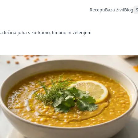
Recepti
Baza živil
Blog
ta lečina juha s kurkumo, limono in zelenjem