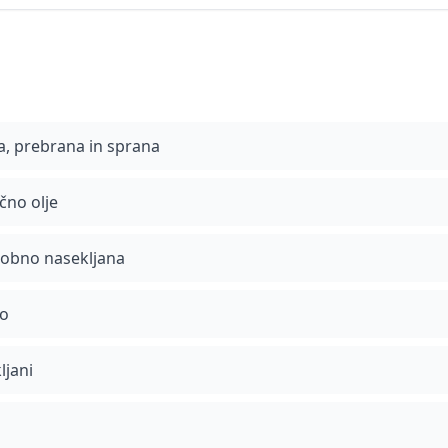
ča, prebrana in sprana
čno olje
robno nasekljana
no
ljani