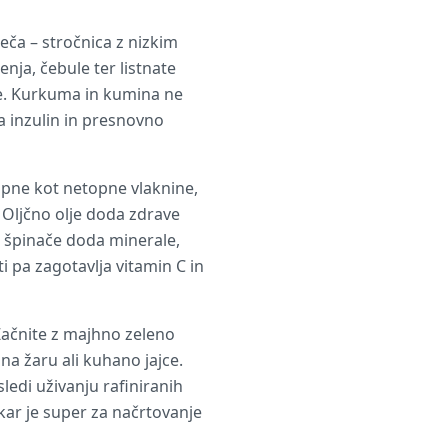
leča – stročnica z nizkim
nja, čebule ter listnate
ze. Kurkuma in kumina ne
na inzulin in presnovno
topne kot netopne vlaknine,
. Oljčno olje doda zdrave
i špinače doda minerale,
i pa zagotavlja vitamin C in
Začnite z majhno zeleno
 na žaru ali kuhano jajce.
sledi uživanju rafiniranih
, kar je super za načrtovanje