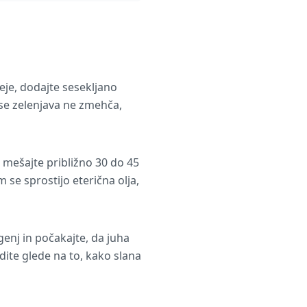
eje, dodajte sesekljano
 se zelenjava ne zmehča,
 mešajte približno 30 do 45
se sprostijo eterična olja,
genj in počakajte, da juha
odite glede na to, kako slana