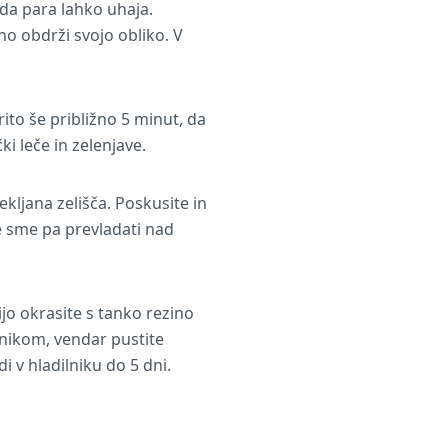
 da para lahko uhaja.
o obdrži svojo obliko. V
to še približno 5 minut, da
i leče in zelenjave.
ekljana zelišča. Poskusite in
e sme pa prevladati nad
cijo okrasite s tanko rezino
lnikom, vendar pustite
i v hladilniku do 5 dni.