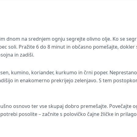
kim dnom na srednjem ognju segrejte olivno olje. Ko se segr
pec soli. Pražite 6 do 8 minut in občasno pomešajte, dokler
ojna in zadiši.
česen, kumino, koriander, kurkumo in črni poper. Neprestano
dišijo in enakomerno prekrijejo zelenjavo. S tem postopkom 
n jušno osnovo ter vse skupaj dobro premešajte. Povečajte o
potrebi posolite – začnite s polovičko čajne žličke in prilag