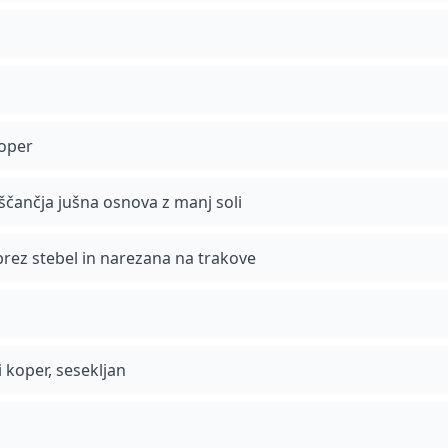
poper
iščančja jušna osnova z manj soli
 brez stebel in narezana na trakove
li koper, sesekljan