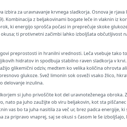
va izbira za uravnavanje krvnega sladkorja. Osnova je rjava 
. Kombinacija z beljakovinami bogate leče in vlaknin iz kore
brok, ki energijo sprošča počasi in preprečuje skoke gluko
 okusa; ti protivnetni začimbi lahko izboljšata občutljivost 
egovi preprostosti in hranilni vrednosti. Leča vsebuje tako 
jikovih hidratov in spodbuja stabilno raven sladkorja v krvi
žijo glikemični odziv, medtem ko velika količina ohrovta al
presnovo glukoze. Svež limonin sok osveži vsako žlico, hkrat
jo delovanje inzulina.
dkorjem si juho privoščite kot del uravnoteženega obroka. 
o, nato pa juho zaužijte ob viru beljakovin, kot sta piščanec
in vas bo ta juha nasitila za več ur, brez padca energije, ki 
lna za pripravo vnaprej, saj se okusi s časom le še izboljšajo