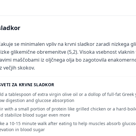
sladkor
čakuje se minimalen vpliv na krvni sladkor zaradi nizkega g
nizke glikemične obremenitve (5,2). Visoka vsebnost vlaknin v
avimi maščobami iz oljčnega olja bo zagotovila enakomerno
z večjih skokov.
VETI ZA KRVNI SLADKOR
d a tablespoon of extra virgin olive oil or a dollop of full-fat Greek
ow digestion and glucose absorption
ir with a small portion of protein like grilled chicken or a hard-bo
d stabilize blood sugar even more
ke a 10-15 minute walk after eating to help muscles absorb gluco
evation in blood sugar