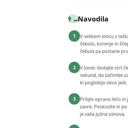
👨‍🍳
Navodila
1
V velikem loncu s tež
čebulo, korenje in šče
čebula pa postane pros
2
V lonec dodajte strt 
sekund, da začimbe za
ki poglobijo okus jedi.
3
Prilijte oprano lečo i
zavre. Poskusite in po 
je vaša jušna osnova.