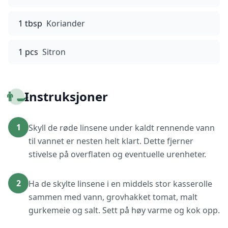
1 tbsp
Koriander
1 pcs
Sitron
👨‍🍳
Instruksjoner
1
Skyll de røde linsene under kaldt rennende vann
til vannet er nesten helt klart. Dette fjerner
stivelse på overflaten og eventuelle urenheter.
2
Ha de skylte linsene i en middels stor kasserolle
sammen med vann, grovhakket tomat, malt
gurkemeie og salt. Sett på høy varme og kok opp.