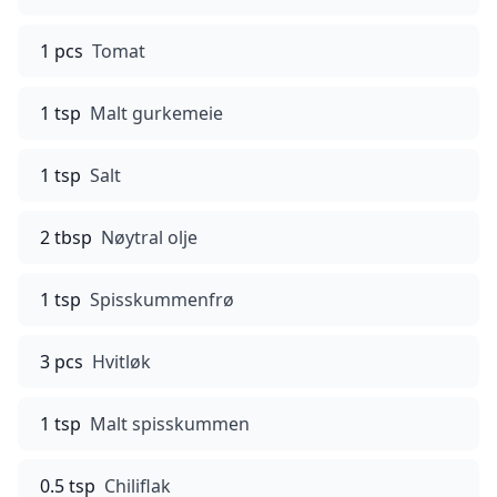
1 pcs
Tomat
1 tsp
Malt gurkemeie
1 tsp
Salt
2 tbsp
Nøytral olje
1 tsp
Spisskummenfrø
3 pcs
Hvitløk
1 tsp
Malt spisskummen
0.5 tsp
Chiliflak