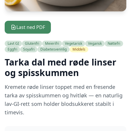
Last ned PDF
Lavt GI
Glutenfri
Meierifri
Vegetarisk
Vegansk
Nøttefri
Eggfri
Soyafri
Diabetesvennlig
Middels
Tarka dal med røde linser
og spisskummen
Kremete røde linser toppet med en fresende
tarka av spisskummen og hvitløk — en naturlig
lav-GI-rett som holder blodsukkeret stabilt i
timevis.