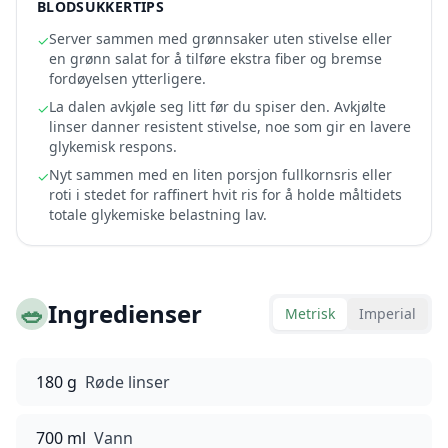
BLODSUKKERTIPS
Server sammen med grønnsaker uten stivelse eller
✓
en grønn salat for å tilføre ekstra fiber og bremse
fordøyelsen ytterligere.
La dalen avkjøle seg litt før du spiser den. Avkjølte
✓
linser danner resistent stivelse, noe som gir en lavere
glykemisk respons.
Nyt sammen med en liten porsjon fullkornsris eller
✓
roti i stedet for raffinert hvit ris for å holde måltidets
totale glykemiske belastning lav.
🥗
Ingredienser
Metrisk
Imperial
180 g
Røde linser
700 ml
Vann