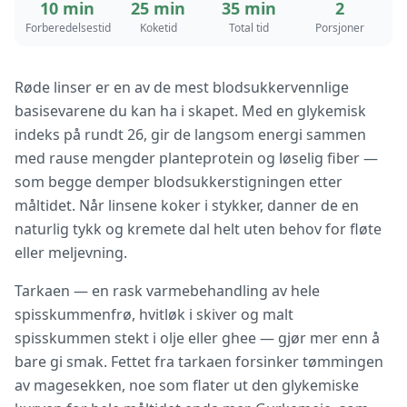
10 min
25 min
35 min
2
Forberedelsestid
Koketid
Total tid
Porsjoner
Røde linser er en av de mest blodsukkervennlige
basisevarene du kan ha i skapet. Med en glykemisk
indeks på rundt 26, gir de langsom energi sammen
med rause mengder planteprotein og løselig fiber —
som begge demper blodsukkerstigningen etter
måltidet. Når linsene koker i stykker, danner de en
naturlig tykk og kremete dal helt uten behov for fløte
eller meljevning.
Tarkaen — en rask varmebehandling av hele
spisskummenfrø, hvitløk i skiver og malt
spisskummen stekt i olje eller ghee — gjør mer enn å
bare gi smak. Fettet fra tarkaen forsinker tømmingen
av magesekken, noe som flater ut den glykemiske