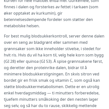
kurven for hele måltidet enda mer. Gurkemeie, som
finnes i dalen og forsterkes av fettet i tarkaen (som
øker opptaket av kurkumin), gir
betennelsesdempende fordeler som støtter den
metabolske helsen.
For best mulig blodsukkerkontroll, server denne dalen
over en seng av bladgrønt eller sammen med
grønnsaker som ikke inneholder stivelse, i stedet for
hvit ris. Hvis du vil ha korn til, velg hele korn som bygg
(GI 28) eller quinoa (GI 53). Å spise grønnsakene først,
og deretter den proteinrike dalen, bidrar til å
minimere blodsukkerstigningen. En skvis sitron ved
bordet gir en frisk smak og vitamin C, som også kan
støtte blodsukkermetabolismen. Dette er en utrolig
enkel hverdagsmiddag — ti minutters forberedelse,
tjuefem minutters småkoking der den nesten lager
seg selv, og så har du to rause, skikkelig mettende