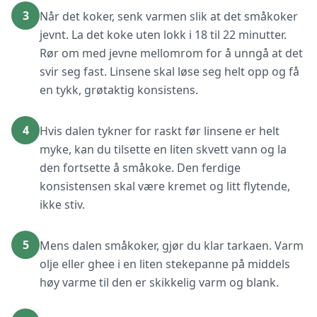
3
Når det koker, senk varmen slik at det småkoker
jevnt. La det koke uten lokk i 18 til 22 minutter.
Rør om med jevne mellomrom for å unngå at det
svir seg fast. Linsene skal løse seg helt opp og få
en tykk, grøtaktig konsistens.
4
Hvis dalen tykner for raskt før linsene er helt
myke, kan du tilsette en liten skvett vann og la
den fortsette å småkoke. Den ferdige
konsistensen skal være kremet og litt flytende,
ikke stiv.
5
Mens dalen småkoker, gjør du klar tarkaen. Varm
olje eller ghee i en liten stekepanne på middels
høy varme til den er skikkelig varm og blank.