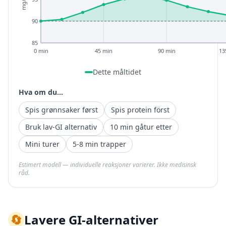
mg/dL
90
85
0 min
45 min
90 min
13
Dette måltidet
Hva om du...
Spis grønnsaker først
Spis protein först
Bruk lav-GI alternativ
10 min gåtur etter
Mini turer
5-8 min trapper
Estimert modell — individuelle reaksjoner varierer. Ikke medisinsk
råd.
🔄
Lavere GI-alternativer