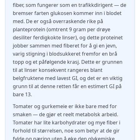
fiber, som fungerer som en trafikkdirigent — de
bremser farten glukosen kommer inn i blodet
med. De er også overraskende rike på
planteprotein (omtrent 9 gram per drøye
desiliter ferdigkokte linser), og dette proteinet
jobber sammen med fiberet for å gi en jevn,
varig stigning i blodsukkeret fremfor en brå
topp og et påfølgende krasj. Dette er grunnen
til at linser konsekvent rangeres blant
belgfruktene med lavest GI, og det er en viktig
grunn til at denne retten får en estimert GI på
bare 13.
Tomater og gurkemeie er ikke bare med for
smaken — de gjør et reelt metabolsk arbeid.
Tomater har lite karbohydrater og mye fiber i
forhold til størrelsen, noe som betyr at de gir
fylde og næring uten å øke den glykemiske