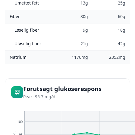
Umettet fett
13g
25g
Fiber
30g
60g
Løselig fiber
9g
18g
Uløselig fiber
21g
42g
Natrium
1176mg
2352mg
Forutsagt glukoserespons
Peak: 95.7 mg/dL
100
95