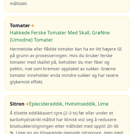
måltidet.
Tomater
→
Hakkede Ferske Tomater Med Skall, GrøNne
(Umodne) Tomater
Hermetiske eller flådde tomater kan ha en litt høyere GI
på grunn av prosesseringen. Hvis du bruker ferske
tomater med skallet på, beholder du mer fiber og
pektin, noe som bremser opptaket av sukker. Grønne
tomater inneholder enda mindre sukker og har lavere
glykemisk effekt.
Sitron
→
Eplecidereddik, Hvitvinseddik, Lime
Å tilsette eddikbasert syre (2–3 ts) før eller under et
karbohydratrikt måltid har klinisk vist seg å redusere
blodsukkerstigningen etter måltidet med opptil 20–30
%. Lime gir en tilsvarende mengde sitronsyre, men med