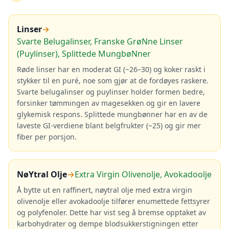
Linser
→
Svarte Belugalinser, Franske GrøNne Linser
(Puylinser), Splittede MungbøNner
Røde linser har en moderat GI (~26–30) og koker raskt i
stykker til en puré, noe som gjør at de fordøyes raskere.
Svarte belugalinser og puylinser holder formen bedre,
forsinker tømmingen av magesekken og gir en lavere
glykemisk respons. Splittede mungbønner har en av de
laveste GI-verdiene blant belgfrukter (~25) og gir mer
fiber per porsjon.
NøYtral Olje
→
Extra Virgin Olivenolje, Avokadoolje
Å bytte ut en raffinert, nøytral olje med extra virgin
olivenolje eller avokadoolje tilfører enumettede fettsyrer
og polyfenoler. Dette har vist seg å bremse opptaket av
karbohydrater og dempe blodsukkerstigningen etter