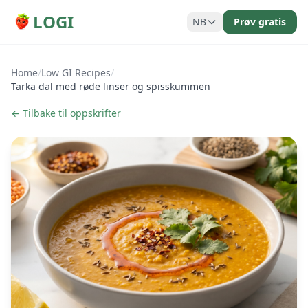
LOGI
NB
Prøv gratis
Home
/
Low GI Recipes
/
Tarka dal med røde linser og spisskummen
← Tilbake til oppskrifter