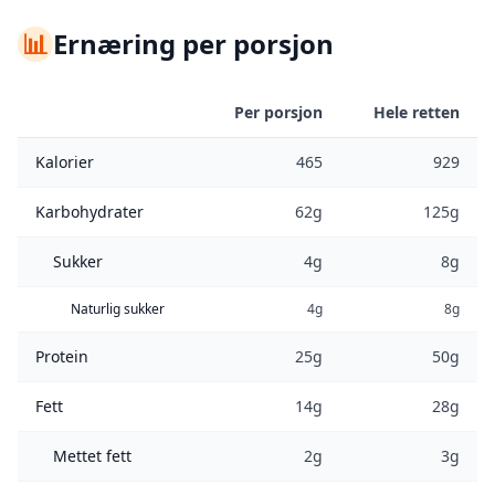
📊
Ernæring per porsjon
Per porsjon
Hele retten
Kalorier
465
929
Karbohydrater
62g
125g
Sukker
4g
8g
Naturlig sukker
4g
8g
Protein
25g
50g
Fett
14g
28g
Mettet fett
2g
3g