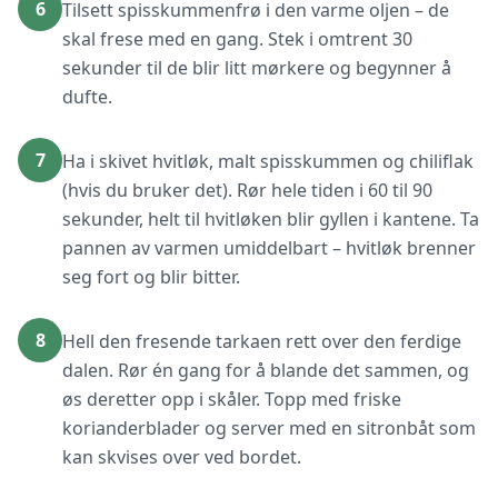
6
Tilsett spisskummenfrø i den varme oljen – de
skal frese med en gang. Stek i omtrent 30
sekunder til de blir litt mørkere og begynner å
dufte.
7
Ha i skivet hvitløk, malt spisskummen og chiliflak
(hvis du bruker det). Rør hele tiden i 60 til 90
sekunder, helt til hvitløken blir gyllen i kantene. Ta
pannen av varmen umiddelbart – hvitløk brenner
seg fort og blir bitter.
8
Hell den fresende tarkaen rett over den ferdige
dalen. Rør én gang for å blande det sammen, og
øs deretter opp i skåler. Topp med friske
korianderblader og server med en sitronbåt som
kan skvises over ved bordet.