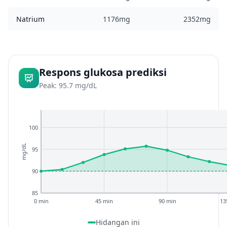
Natrium
1176mg
2352mg
Respons glukosa prediksi
Peak: 95.7 mg/dL
100
mg/dL
95
90
85
0 min
45 min
90 min
13
Hidangan ini