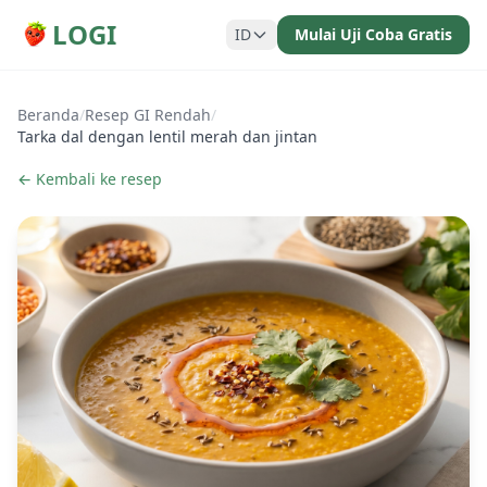
LOGI
ID
Mulai Uji Coba Gratis
Beranda
/
Resep GI Rendah
/
Tarka dal dengan lentil merah dan jintan
← Kembali ke resep