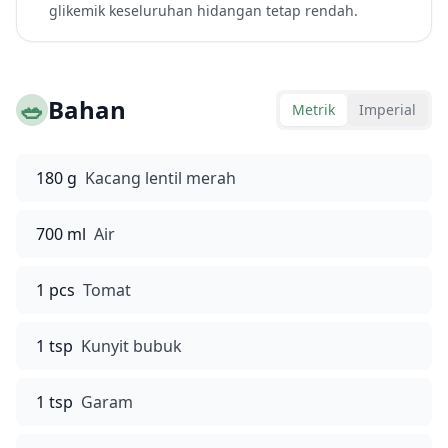
glikemik keseluruhan hidangan tetap rendah.
🥗
Bahan
Metrik
Imperial
180 g
Kacang lentil merah
700 ml
Air
1 pcs
Tomat
1 tsp
Kunyit bubuk
1 tsp
Garam