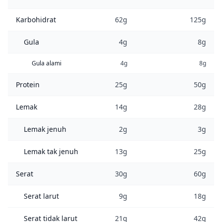
Karbohidrat
62g
125g
Gula
4g
8g
Gula alami
4g
8g
Protein
25g
50g
Lemak
14g
28g
Lemak jenuh
2g
3g
Lemak tak jenuh
13g
25g
Serat
30g
60g
Serat larut
9g
18g
Serat tidak larut
21g
42g