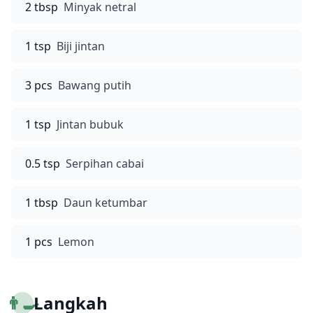
2 tbsp
Minyak netral
1 tsp
Biji jintan
3 pcs
Bawang putih
1 tsp
Jintan bubuk
0.5 tsp
Serpihan cabai
1 tbsp
Daun ketumbar
1 pcs
Lemon
👨‍🍳
Langkah