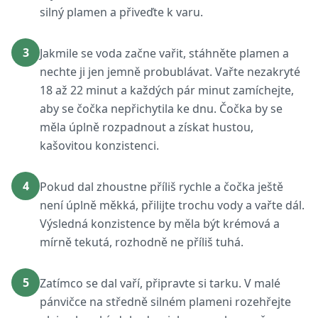
silný plamen a přiveďte k varu.
3
Jakmile se voda začne vařit, stáhněte plamen a
nechte ji jen jemně probublávat. Vařte nezakryté
18 až 22 minut a každých pár minut zamíchejte,
aby se čočka nepřichytila ke dnu. Čočka by se
měla úplně rozpadnout a získat hustou,
kašovitou konzistenci.
4
Pokud dal zhoustne příliš rychle a čočka ještě
není úplně měkká, přilijte trochu vody a vařte dál.
Výsledná konzistence by měla být krémová a
mírně tekutá, rozhodně ne příliš tuhá.
5
Zatímco se dal vaří, připravte si tarku. V malé
pánvičce na středně silném plameni rozehřejte