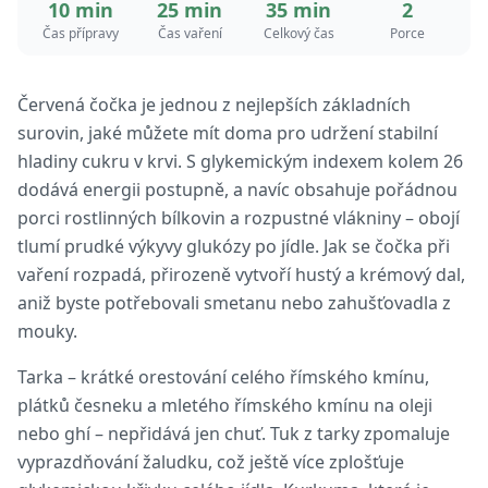
10 min
25 min
35 min
2
Čas přípravy
Čas vaření
Celkový čas
Porce
Červená čočka je jednou z nejlepších základních
surovin, jaké můžete mít doma pro udržení stabilní
hladiny cukru v krvi. S glykemickým indexem kolem 26
dodává energii postupně, a navíc obsahuje pořádnou
porci rostlinných bílkovin a rozpustné vlákniny – obojí
tlumí prudké výkyvy glukózy po jídle. Jak se čočka při
vaření rozpadá, přirozeně vytvoří hustý a krémový dal,
aniž byste potřebovali smetanu nebo zahušťovadla z
mouky.
Tarka – krátké orestování celého římského kmínu,
plátků česneku a mletého římského kmínu na oleji
nebo ghí – nepřidává jen chuť. Tuk z tarky zpomaluje
vyprazdňování žaludku, což ještě více zplošťuje