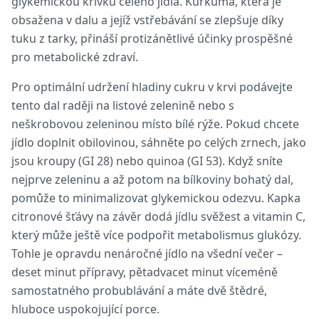
glykemickou křivku celého jídla. Kurkuma, která je
obsažena v dalu a jejíž vstřebávání se zlepšuje díky
tuku z tarky, přináší protizánětlivé účinky prospěšné
pro metabolické zdraví.
Pro optimální udržení hladiny cukru v krvi podávejte
tento dal raději na listové zelenině nebo s
neškrobovou zeleninou místo bílé rýže. Pokud chcete
jídlo doplnit obilovinou, sáhněte po celých zrnech, jako
jsou kroupy (GI 28) nebo quinoa (GI 53). Když sníte
nejprve zeleninu a až potom na bílkoviny bohatý dal,
pomůže to minimalizovat glykemickou odezvu. Kapka
citronové šťávy na závěr dodá jídlu svěžest a vitamin C,
který může ještě více podpořit metabolismus glukózy.
Tohle je opravdu nenáročné jídlo na všední večer –
deset minut přípravy, pětadvacet minut víceméně
samostatného probublávání a máte dvě štědré,
hluboce uspokojující porce.