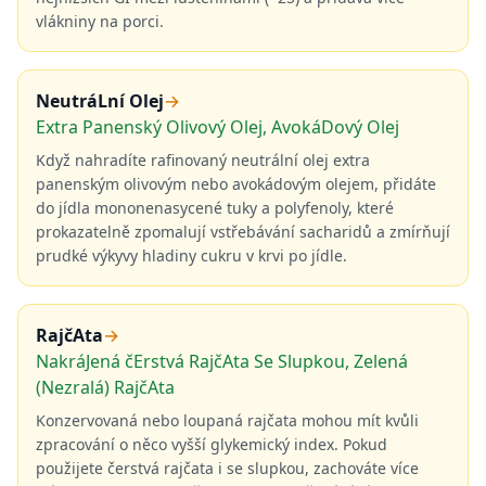
vlákniny na porci.
NeutráLní Olej
→
Extra Panenský Olivový Olej, AvokáDový Olej
Když nahradíte rafinovaný neutrální olej extra
panenským olivovým nebo avokádovým olejem, přidáte
do jídla mononenasycené tuky a polyfenoly, které
prokazatelně zpomalují vstřebávání sacharidů a zmírňují
prudké výkyvy hladiny cukru v krvi po jídle.
RajčAta
→
NakráJená čErstvá RajčAta Se Slupkou, Zelená
(Nezralá) RajčAta
Konzervovaná nebo loupaná rajčata mohou mít kvůli
zpracování o něco vyšší glykemický index. Pokud
použijete čerstvá rajčata i se slupkou, zachováte více