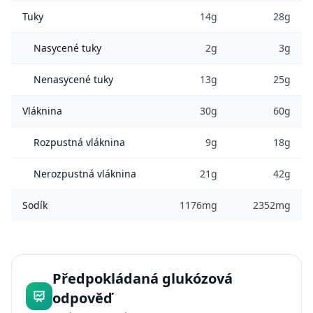
Tuky
14g
28g
Nasycené tuky
2g
3g
Nenasycené tuky
13g
25g
Vláknina
30g
60g
Rozpustná vláknina
9g
18g
Nerozpustná vláknina
21g
42g
Sodík
1176mg
2352mg
Předpokládaná glukózová
odpověď