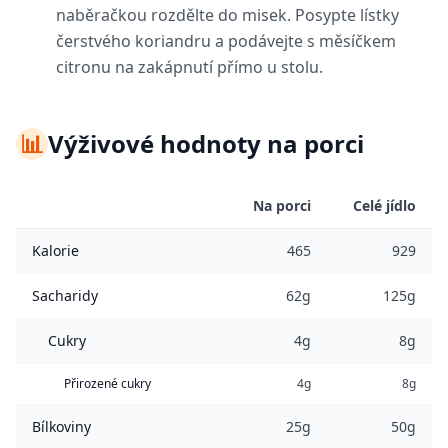
naběračkou rozdělte do misek. Posypte lístky
čerstvého koriandru a podávejte s měsíčkem
citronu na zakápnutí přímo u stolu.
📊
Výživové hodnoty na porci
Na porci
Celé jídlo
Kalorie
465
929
Sacharidy
62g
125g
Cukry
4g
8g
Přirozené cukry
4g
8g
Bílkoviny
25g
50g