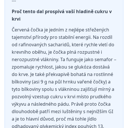
---
Proč tento dal prospívá vaší hladině cukru v
krvi
Červená čočka je jedním z nejlépe střežených
tajemství přírody pro stabilní energii. Na rozdíl
od rafinovaných sacharidů, které rychle vletí do
krevního oběhu, je čočka plná rozpustné i
nerozpustné vlákniny. Ta funguje jako semafor –
zpomaluje rychlost, jakou se glukóza dostává
do krve. Je také překvapivě bohatá na rostlinné
bílkoviny (asi 9 g na půl hrnku vařené čočky) a
tyto bílkoviny spolu s vlákninou zajišťují mírný a
pozvolný vzestup cukru v krvi místo prudkého
výkyvu a následného pádu. Právě proto čočka
dlouhodobě patří mezi luštěniny s nejnižším GI
a je to hlavní důvod, proč má tohle jídlo
odhadovaný glykemický index pouhých 13.