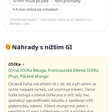
10 min chůze po jídle
Mini procházky
5-8 min chůze po schodech
Odhadovaný model — individuální reakce se liší. Nejedná se o
lékařskou radu.
🔄
Náhrady s nižším GI
čOčKa
→
čErná čOčKa Beluga, Francouzská Zelená čOčKa
(Puy), PůLené Mungo
Červená čočka má střední GI (~26–30) a při vaření se
rychle rozpadá na kaši, což urychluje trávení. Černá
čočka beluga a zelená čočka puy si drží svůj tvar,
zpomalují vyprazdňování žaludku a vyvolávají nižší
glykemickou odezvu. Půlené mungo má jeden z
nejnižších GI mezi luštěninami (~25) a přidává více