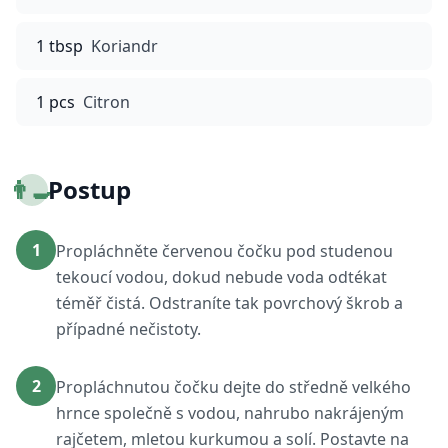
1 tbsp
Koriandr
1 pcs
Citron
👨‍🍳
Postup
1
Propláchněte červenou čočku pod studenou
tekoucí vodou, dokud nebude voda odtékat
téměř čistá. Odstraníte tak povrchový škrob a
případné nečistoty.
2
Propláchnutou čočku dejte do středně velkého
hrnce společně s vodou, nahrubo nakrájeným
rajčetem, mletou kurkumou a solí. Postavte na