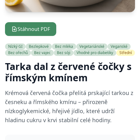
Stáhnout PDF
Nízký GI
Bezlepkové
Bez mléka
Vegetariánské
Veganské
Bez ořechů
Bez vajec
Bez sóji
Vhodné pro diabetiky
Střední
Tarka dal z červené čočky s
římským kmínem
Krémová červená čočka přelitá prskající tarkou z
česneku a římského kmínu – přirozeně
nízkoglykemické, hřejivé jídlo, které udrží
hladinu cukru v krvi stabilní celé hodiny.