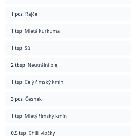
1 pcs
Rajče
1 tsp
Mletá kurkuma
1 tsp
Sůl
2 tbsp
Neutrální olej
1 tsp
Celý římský kmín
3 pcs
Česnek
1 tsp
Mletý římský kmín
0.5 tsp
Chilli vločky