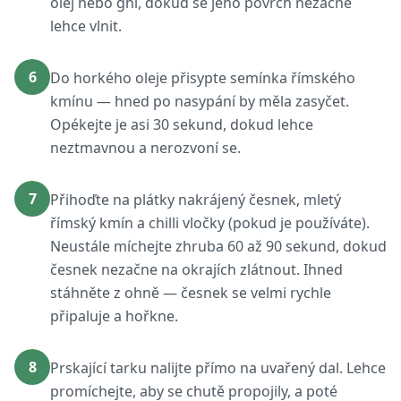
olej nebo ghí, dokud se jeho povrch nezačne
lehce vlnit.
6
Do horkého oleje přisypte semínka římského
kmínu — hned po nasypání by měla zasyčet.
Opékejte je asi 30 sekund, dokud lehce
neztmavnou a nerozvoní se.
7
Přihoďte na plátky nakrájený česnek, mletý
římský kmín a chilli vločky (pokud je používáte).
Neustále míchejte zhruba 60 až 90 sekund, dokud
česnek nezačne na okrajích zlátnout. Ihned
stáhněte z ohně — česnek se velmi rychle
připaluje a hořkne.
8
Prskající tarku nalijte přímo na uvařený dal. Lehce
promíchejte, aby se chutě propojily, a poté