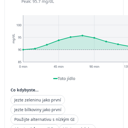
Peak: 95.7 mg/dL
100
mg/dL
95
90
85
0 min
45 min
90 min
13
Toto jídlo
Co kdybyste...
Jezte zeleninu jako první
Jezte bílkoviny jako první
Použijte alternativu s nízkým GI