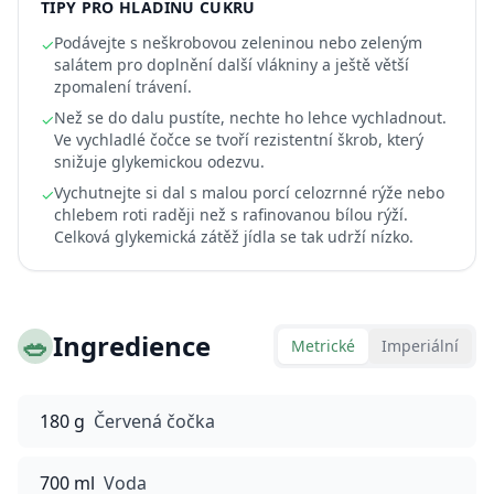
TIPY PRO HLADINU CUKRU
Podávejte s neškrobovou zeleninou nebo zeleným
✓
salátem pro doplnění další vlákniny a ještě větší
zpomalení trávení.
Než se do dalu pustíte, nechte ho lehce vychladnout.
✓
Ve vychladlé čočce se tvoří rezistentní škrob, který
snižuje glykemickou odezvu.
Vychutnejte si dal s malou porcí celozrnné rýže nebo
✓
chlebem roti raději než s rafinovanou bílou rýží.
Celková glykemická zátěž jídla se tak udrží nízko.
🥗
Ingredience
Metrické
Imperiální
180 g
Červená čočka
700 ml
Voda