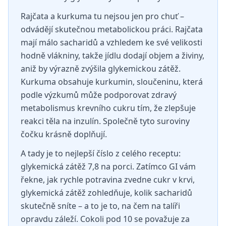
Rajčata a kurkuma tu nejsou jen pro chuť –
odvádějí skutečnou metabolickou práci. Rajčata
mají málo sacharidů a vzhledem ke své velikosti
hodně vlákniny, takže jídlu dodají objem a živiny,
aniž by výrazně zvýšila glykemickou zátěž.
Kurkuma obsahuje kurkumin, sloučeninu, která
podle výzkumů může podporovat zdravý
metabolismus krevního cukru tím, že zlepšuje
reakci těla na inzulín. Společně tyto suroviny
čočku krásně doplňují.
A tady je to nejlepší číslo z celého receptu:
glykemická zátěž 7,8 na porci. Zatímco GI vám
řekne, jak rychle potravina zvedne cukr v krvi,
glykemická zátěž zohledňuje, kolik sacharidů
skutečně sníte – a to je to, na čem na talíři
opravdu záleží. Cokoli pod 10 se považuje za