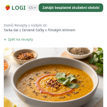
LOGI
CS
Zahájit bezplatné zkušební období
Domů
/
Recepty s nízkým GI
/
Tarka dal z červené čočky s římským kmínem
← Zpět na recepty