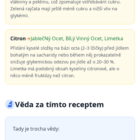
vlákniny a pektinu, což zpomaluje vstřebávání cukru.
Zelená rajčata mají ještě méně cukru a nižší vliv na
glykémii.
Citron
→
JablečNý Ocet, BíLý Vinný Ocet, Limetka
Přidání kyselé složky na bázi octa (2–3 lžičky) před jídlem
bohatým na sacharidy nebo během něj prokazatelně
snižuje glykemickou odezvu po jídle až o 20–30 %.
Limetka má podobný obsah kyseliny citronové, ale o
něco méně fruktózy než citron.
🔬
Věda za tímto receptem
Tady je trocha vědy: