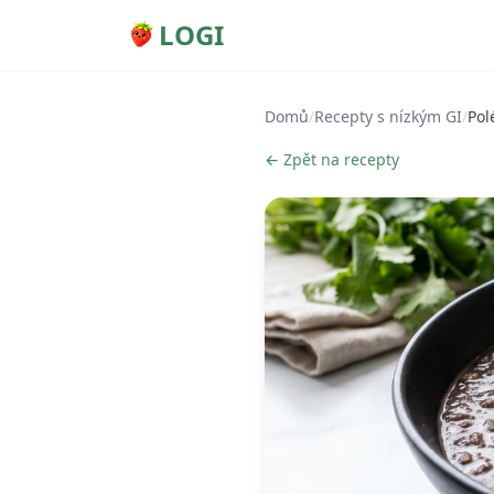
LOGI
Domů
/
Recepty s nízkým GI
/
Pol
← Zpět na recepty