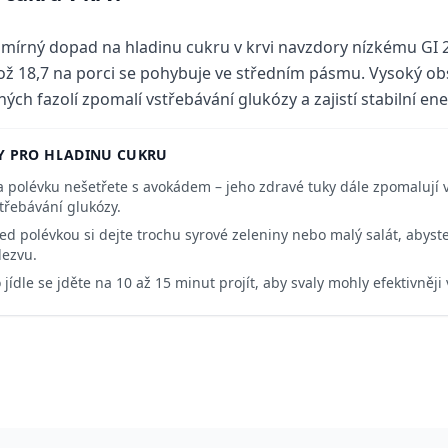
mírný dopad na hladinu cukru v krvi navzdory nízkému GI 
ož 18,7 na porci se pohybuje ve středním pásmu. Vysoký obs
ných fazolí zpomalí vstřebávání glukózy a zajistí stabilní ene
Y PRO HLADINU CUKRU
 polévku nešetřete s avokádem – jeho zdravé tuky dále zpomalují
třebávání glukózy.
ed polévkou si dejte trochu syrové zeleniny nebo malý salát, abyst
ezvu.
 jídle se jděte na 10 až 15 minut projít, aby svaly mohly efektivněji