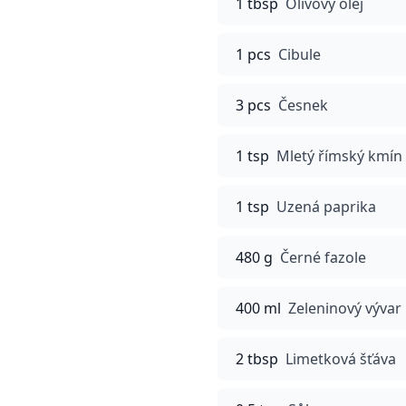
1 tbsp
Olivový olej
1 pcs
Cibule
3 pcs
Česnek
1 tsp
Mletý římský kmín
1 tsp
Uzená paprika
480 g
Černé fazole
400 ml
Zeleninový vývar
2 tbsp
Limetková šťáva