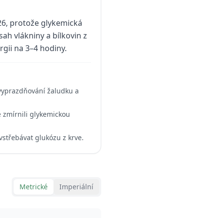
26, protože glykemická
ah vlákniny a bílkovin z
rgii na 3–4 hodiny.
 vyprazdňování žaludku a
e zmírnili glykemickou
 vstřebávat glukózu z krve.
Metrické
Imperiální