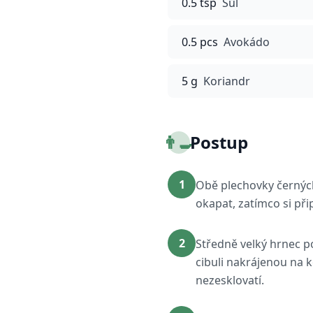
0.5 tsp
Sůl
0.5 pcs
Avokádo
5 g
Koriandr
👨‍🍳
Postup
1
Obě plechovky černých
okapat, zatímco si při
2
Středně velký hrnec po
cibuli nakrájenou na 
nezesklovatí.