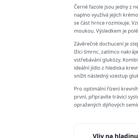
Černé fazole jsou jedny z n
naplno využívá jejich kré
se část hrnce rozmixuje. V
moukou. Výsledkem je polévk
Závěrečné dochucení je ste
lžíci šmrnc, zatímco nakrá
vstřebávání glukózy. Kombin
ideální jídlo z hlediska kr
snížit následný vzestup glu
Pro optimální řízení krevní
první, připravíte trávicí sy
opražených dýňových semínek
Vliv na hladinu