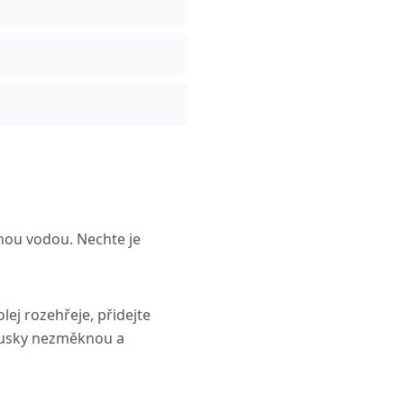
nou vodou. Nechte je
lej rozehřeje, přidejte
kousky nezměknou a