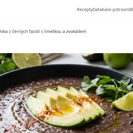
Recepty
Databáze potravin
B
évka z černých fazolí s limetkou a avokádem