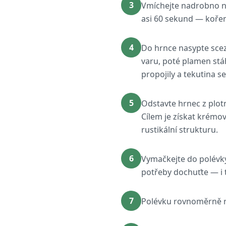
3
Vmíchejte nadrobno n
asi 60 sekund — kořen
4
Do hrnce nasypte scez
varu, poté plamen stá
propojily a tekutina s
5
Odstavte hrnec z plot
Cílem je získat krémov
rustikální strukturu.
6
Vymačkejte do polévky
potřeby dochuťte — i t
7
Polévku rovnoměrně r