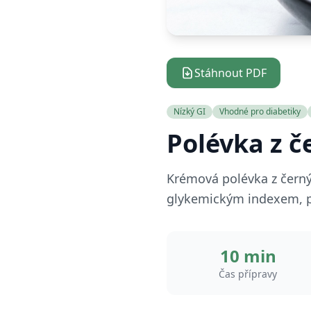
Stáhnout PDF
Nízký GI
Vhodné pro diabetiky
Polévka z č
Krémová polévka z čern
glykemickým indexem, pl
10 min
Čas přípravy