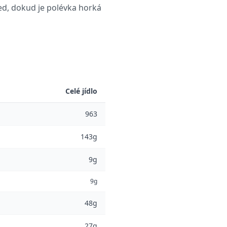
ed, dokud je polévka horká
Celé jídlo
963
143g
9g
9g
48g
27g