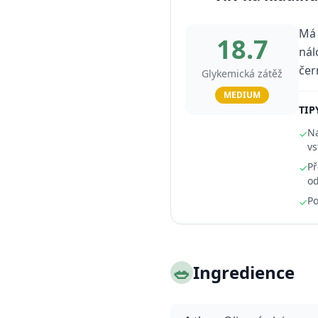
Má 
18.7
nál
čer
Glykemická zátěž
MEDIUM
TIP
Na
✓
vs
Př
✓
od
Po
✓
🥗
Ingredience