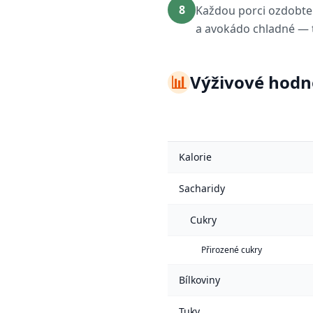
8
Každou porci ozdobte 
a avokádo chladné — te
📊
Výživové hodn
Kalorie
Sacharidy
Cukry
Přirozené cukry
Bílkoviny
Tuky