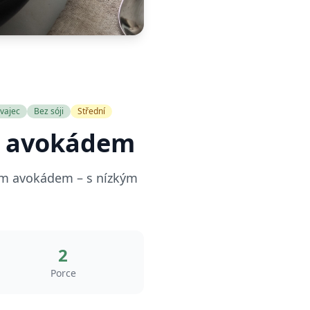
vajec
Bez sóji
Střední
 a avokádem
ým avokádem – s nízkým
2
Porce