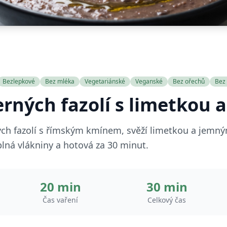
Bezlepkové
Bez mléka
Vegetariánské
Veganské
Bez ořechů
Bez 
erných fazolí s limetkou
ých fazolí s římským kmínem, svěží limetkou a jemn
ná vlákniny a hotová za 30 minut.
20 min
30 min
Čas vaření
Celkový čas