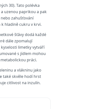
hých 30). Tato polévka
 a uzenou paprikou a pak
y nebo zahušťování
k hladině cukru v krvi.
imetkové šťávy dodá každé
ré dále zpomalují
kyselosti limetky vytváří
onzumované s jídlem mohou
 metabolickou práci.
eleninu a vlákninu jako
e také skvěle hodí hrst
 citlivost na inzulín.