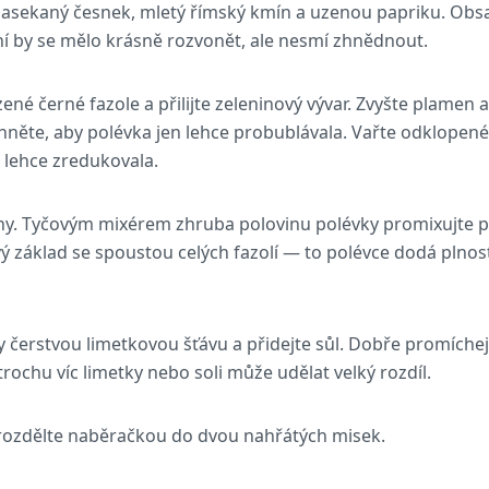
asekaný česnek, mletý římský kmín a uzenou papriku. Obsa
í by se mělo krásně rozvonět, ale nesmí zhnědnout.
ené černé fazole a přilijte zeleninový vývar. Zvyšte plamen
hněte, aby polévka jen lehce probublávala. Vařte odklopené
e lehce zredukovala.
ny. Tyčovým mixérem zhruba polovinu polévky promixujte p
ý základ se spoustou celých fazolí — to polévce dodá plnost,
 čerstvou limetkovou šťávu a přidejte sůl. Dobře promíchej
rochu víc limetky nebo soli může udělat velký rozdíl.
ozdělte naběračkou do dvou nahřátých misek.