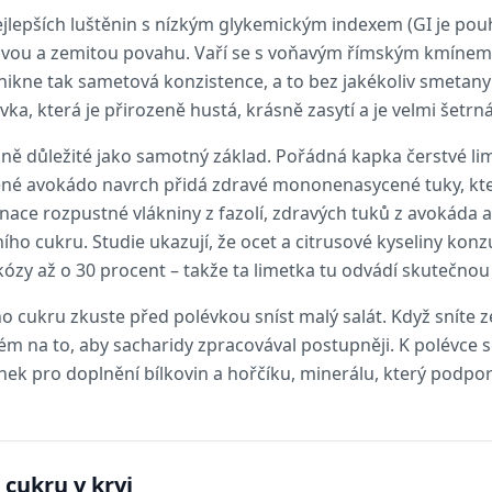
ejlepších luštěnin s nízkým glykemickým indexem (GI je pou
movou a zemitou povahu. Vaří se s voňavým římským kmínem
znikne tak sametová konzistence, a to bez jakékoliv smetan
a, která je přirozeně hustá, krásně zasytí a je velmi šetrná 
jně důležité jako samotný základ. Pořádná kapka čerstvé l
jené avokádo navrch přidá zdravé mononenasycené tuky, kte
ace rozpustné vlákniny z fazolí, zdravých tuků z avokáda a 
evního cukru. Studie ukazují, že ocet a citrusové kyseliny k
kózy až o 30 procent – takže ta limetka tu odvádí skutečnou
ho cukru zkuste před polévkou sníst malý salát. Když sníte z
stém na to, aby sacharidy zpracovával postupněji. K polévce s
 pro doplnění bílkovin a hořčíku, minerálu, který podporuje
 cukru v krvi