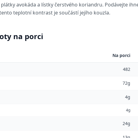
plátky avokáda a lístky čerstvého koriandru. Podávejte ihn
nto teplotní kontrast je součástí jejího kouzla.
oty na porci
Na porci
482
72g
4g
4g
24g
13g