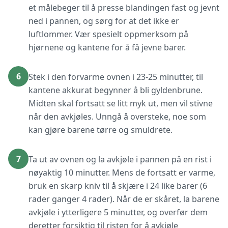
et målebeger til å presse blandingen fast og jevnt
ned i pannen, og sørg for at det ikke er
luftlommer. Vær spesielt oppmerksom på
hjørnene og kantene for å få jevne barer.
6
Stek i den forvarme ovnen i 23-25 minutter, til
kantene akkurat begynner å bli gyldenbrune.
Midten skal fortsatt se litt myk ut, men vil stivne
når den avkjøles. Unngå å oversteke, noe som
kan gjøre barene tørre og smuldrete.
7
Ta ut av ovnen og la avkjøle i pannen på en rist i
nøyaktig 10 minutter. Mens de fortsatt er varme,
bruk en skarp kniv til å skjære i 24 like barer (6
rader ganger 4 rader). Når de er skåret, la barene
avkjøle i ytterligere 5 minutter, og overfør dem
deretter forsiktig til risten for å avkjøle