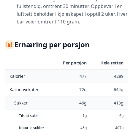
fullstendig, omtrent 30 minutter. Oppbevar i en
lufttett beholder i kjøleskapet i opptil 2 uker. Hver
bar veier omtrent 110 gram.
📊
Ernæring per porsjon
Per porsjon
Hele retten
Kalorier
477
4289
Karbohydrater
72g
644g
Sukker
46g
413g
Tilsatt sukker
1g
6g
Naturlig sukker
45g
407g