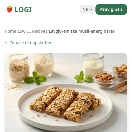
LOGI
NB
Prøv gratis
Home
/
Low GI Recipes
/
Lavglykemiske müsli-energibarer
← Tilbake til oppskrifter