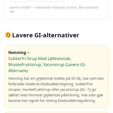
Estimert modell — individuelle reaksjoner varierer. Ikke medisinsk
råd.
🔄
Lavere GI-alternativer
Honning
→
Sukkerfri Sirup Med LøNnesmak,
Munkefruktsirup, Yaconsirup (Lavere GI-
Alternativ)
Honning har en glykemisk indeks på 55-58, noe som kan
forårsake moderat blodsukkerstigning. Sukkerfrie
siruper, munkefruktsirup eller yaconsirup (GI ~1) gir
søthet med minimal glykemisk påvirkning, noe som gjør
barene mer egnet for streng blodsukkerregulering.