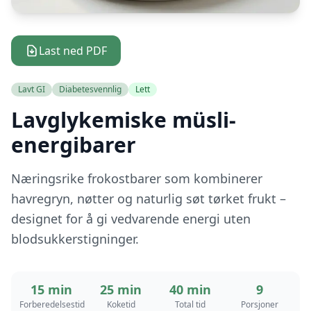
Last ned PDF
Lavt GI
Diabetesvennlig
Lett
Lavglykemiske müsli-
energibarer
Næringsrike frokostbarer som kombinerer
havregryn, nøtter og naturlig søt tørket frukt –
designet for å gi vedvarende energi uten
blodsukkerstigninger.
15 min
25 min
40 min
9
Forberedelsestid
Koketid
Total tid
Porsjoner