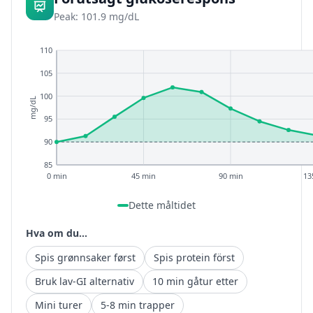
Peak: 101.9 mg/dL
110
105
100
mg/dL
95
90
85
0 min
45 min
90 min
13
Dette måltidet
Hva om du...
Spis grønnsaker først
Spis protein först
Bruk lav-GI alternativ
10 min gåtur etter
Mini turer
5-8 min trapper