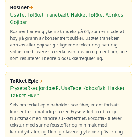
Rosiner
→
UsøTet TøRket TranebæR, Hakket TøRket Aprikos,
Gojibar
Rosiner har en glykemisk indeks på 64, som er moderat
høy på grunn av konsentrert sukker. Usøtet tranebær,
aprikos eller gojibar gir lignende tekstur og naturlig
søthet med lavere sukkerkonsentrasjon og mer fiber, noe
som resulterer i bedre blodsukkerregulering.
TøRket Eple
→
FrysetøRket JordbæR, UsøTede Kokosflak, Hakket
TøRket Fiken
Selv om tørket eple beholder noe fiber, er det fortsatt
konsentrert i naturlig sukker. Frysetørket jordbær gir
fruktsmak med mindre sukkertetthet, kokosflak tilfører
tekstur med sunne fettstoffer og minimalt med
karbohydrater, og fiken gir lavere glykemisk påvirkning