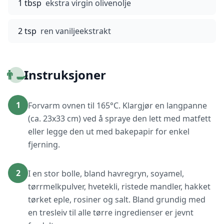
1 tbsp
ekstra virgin olivenolje
2 tsp
ren vaniljeekstrakt
👨‍🍳
Instruksjoner
1
Forvarm ovnen til 165°C. Klargjør en langpanne
(ca. 23x33 cm) ved å spraye den lett med matfett
eller legge den ut med bakepapir for enkel
fjerning.
2
I en stor bolle, bland havregryn, soyamel,
tørrmelkpulver, hvetekli, ristede mandler, hakket
tørket eple, rosiner og salt. Bland grundig med
en tresleiv til alle tørre ingredienser er jevnt