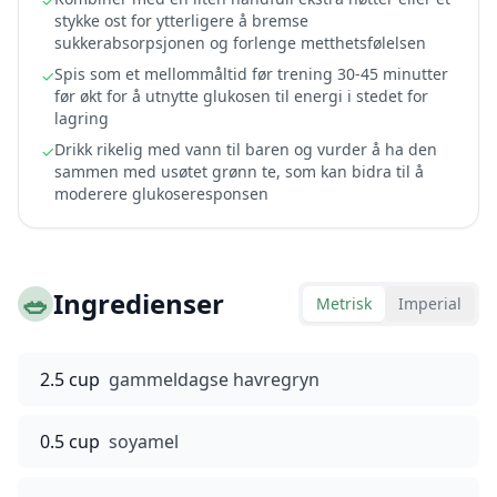
✓
stykke ost for ytterligere å bremse
sukkerabsorpsjonen og forlenge metthetsfølelsen
Spis som et mellommåltid før trening 30-45 minutter
✓
før økt for å utnytte glukosen til energi i stedet for
lagring
Drikk rikelig med vann til baren og vurder å ha den
✓
sammen med usøtet grønn te, som kan bidra til å
moderere glukoseresponsen
🥗
Ingredienser
Metrisk
Imperial
2.5 cup
gammeldagse havregryn
0.5 cup
soyamel