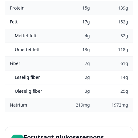
Protein
15g
139g
Fett
17g
152g
Mettet fett
4g
32g
Umettet fett
13g
118g
Fiber
7g
61g
Løselig fiber
2g
14g
Uløselig fiber
3g
25g
Natrium
219mg
1972mg
Forutsagt glukoserespons