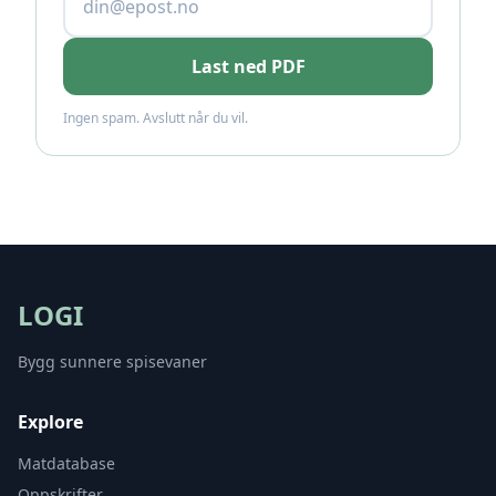
Last ned PDF
Ingen spam. Avslutt når du vil.
LOGI
Bygg sunnere spisevaner
Explore
Matdatabase
Oppskrifter