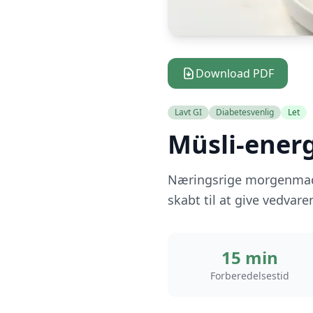
Download PDF
Lavt GI
Diabetesvenlig
Let
Müsli-ener
Næringsrige morgenmadsb
skabt til at give vedvar
15 min
Forberedelsestid