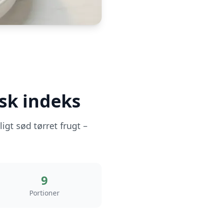
sk indeks
t sød tørret frugt –
9
Portioner