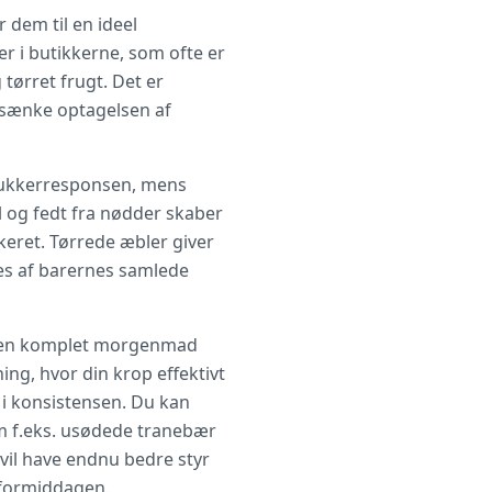
r dem til en ideel
r i butikkerne, som ofte er
tørret frugt. Det er
 sænke optagelsen af
dsukkerresponsen, mens
l og fedt fra nødder skaber
eret. Tørrede æbler giver
res af barernes samlede
af en komplet morgenmad
ng, hvor din krop effektivt
 i konsistensen. Du kan
om f.eks. usødede tranebær
vil have endnu bedre styr
e formiddagen.