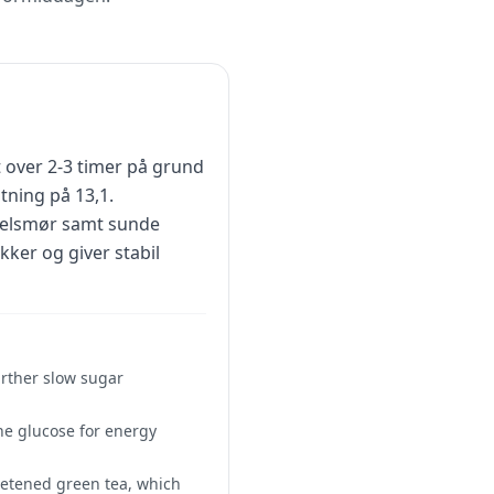
t over 2-3 timer på grund
tning på 13,1.
ndelsmør samt sunde
ker og giver stabil
urther slow sugar
the glucose for energy
eetened green tea, which