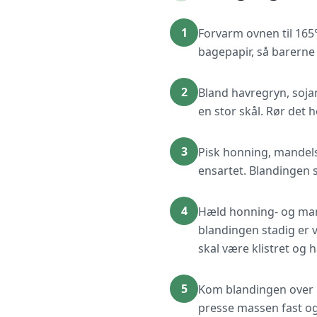
1
Forvarm ovnen til 165
bagepapir, så barerne
2
Bland havregryn, soja
en stor skål. Rør det 
3
Pisk honning, mandelsm
ensartet. Blandingen 
4
Hæld honning- og mand
blandingen stadig er v
skal være klistret og
5
Kom blandingen over i
presse massen fast og 