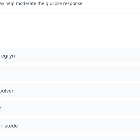
y help moderate the glucose response
regryn
ulver
m
 ristede