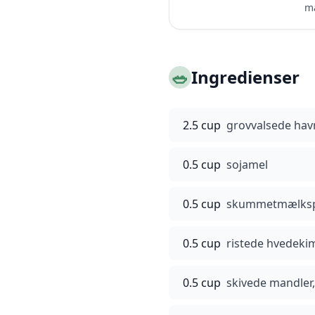
ma
🥗
Ingredienser
2.5 cup
grovvalsede hav
0.5 cup
sojamel
0.5 cup
skummetmælksp
0.5 cup
ristede hvedeki
0.5 cup
skivede mandler,