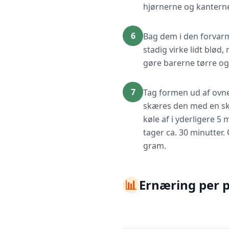
hjørnerne og kanterne
6
Bag dem i den forvarme
stadig virke lidt blød
gøre barerne tørre o
7
Tag formen ud af ovne
skæres den med en ska
køle af i yderligere 5 
tager ca. 30 minutter. 
gram.
📊
Ernæring per 