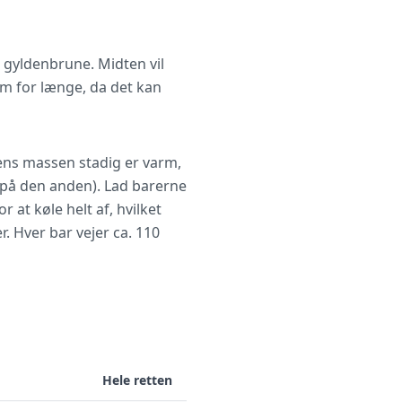
e gyldenbrune. Midten vil
dem for længe, da det kan
Mens massen stadig er varm,
4 på den anden). Lad barerne
r at køle helt af, hvilket
r. Hver bar vejer ca. 110
Hele retten