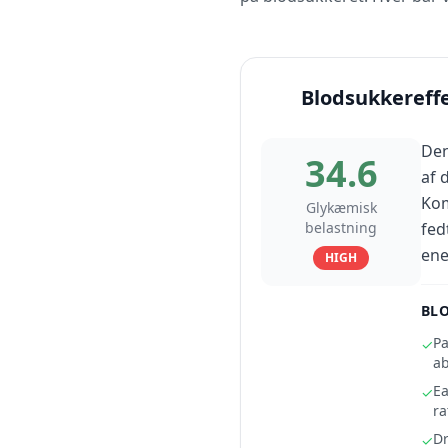
Blodsukkereff
Den
34.6
af 
Kom
Glykæmisk
belastning
fed
ene
HIGH
BLO
Pa
✓
ab
Ea
✓
ra
Dr
✓