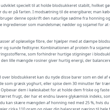
dviklet specielt til at holde blodsukkeret stabilt, hvilket gø
du er på farten. I modsætning til de energibarer, man købe
, bruger denne opskrift den naturlige sødme fra honning og 
e ingredienser som mandelsmør, nødder og sojamel for at
masser af opløselige fibre, der hjælper med at dæmpe blo
er og sunde fedtsyrer. Kombinationen af protein fra sojame
ngsstofferne, som forhindrer hurtige stigninger i blodsukk
 den lille mængde rosiner giver hurtig energi, der balance
ol over blodsukkeret kan du nyde disse barer som en del 
 som græsk yoghurt, eller spise dem 30 minutter før træni
 Opbevar dem i køleskabet for at holde dem friske og faste
tørret frugt, der har et endnu lavere glykæmisk indeks, s
g du kan skære mængden af honning ned med 25 %, hvis du 
ejer cirka 110 gram og giver dig balanceret næring til hel