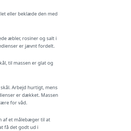
 let eller beklæde den med
e æbler, rosiner og salt i
dienser er jævnt fordelt.
ål, til massen er glat og
kål. Arbejd hurtigt, mens
redienser er dækket. Massen
ære for våd.
 af et målebæger til at
t få det godt ud i