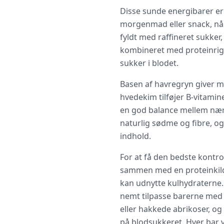
Disse sunde energibarer er u
morgenmad eller snack, når 
fyldt med raffineret sukker
kombineret med proteinrig
sukker i blodet.
Basen af havregryn giver 
hvedekim tilføjer B-vitamin
en god balance mellem næri
naturlig sødme og fibre, og
indhold.
For at få den bedste kontr
sammen med en proteinkilde
kan udnytte kulhydraterne.
nemt tilpasse barerne med 
eller hakkede abrikoser, o
på blodsukkeret. Hver bar v