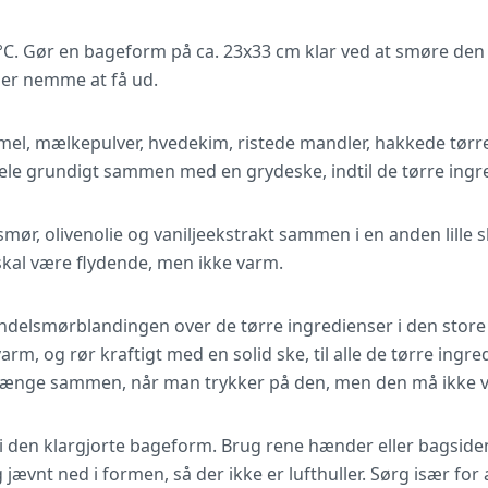
°C. Gør en bageform på ca. 23x33 cm klar ved at smøre den
 er nemme at få ud.
mel, mælkepulver, hvedekim, ristede mandler, hakkede tørred
hele grundigt sammen med en grydeske, indtil de tørre ingre
ør, olivenolie og vaniljeekstrakt sammen i en anden lille sk
skal være flydende, men ikke varm.
elsmørblandingen over de tørre ingredienser i den store s
arm, og rør kraftigt med en solid ske, til alle de tørre ing
 hænge sammen, når man trykker på den, men den må ikke v
 den klargjorte bageform. Brug rene hænder eller bagsiden
jævnt ned i formen, så der ikke er lufthuller. Sørg især for a