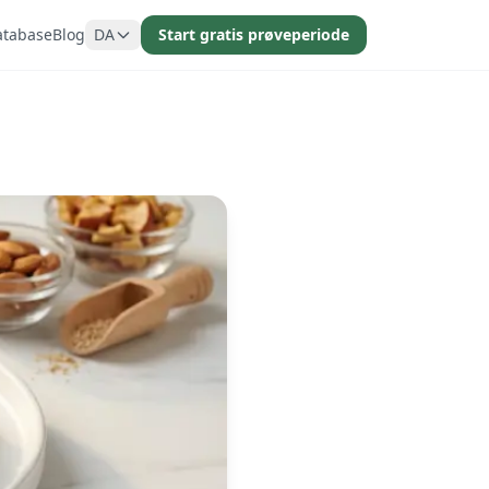
atabase
Blog
DA
Start gratis prøveperiode