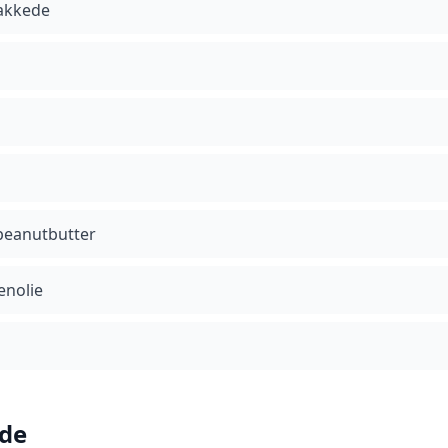
hakkede
 peanutbutter
enolie
de