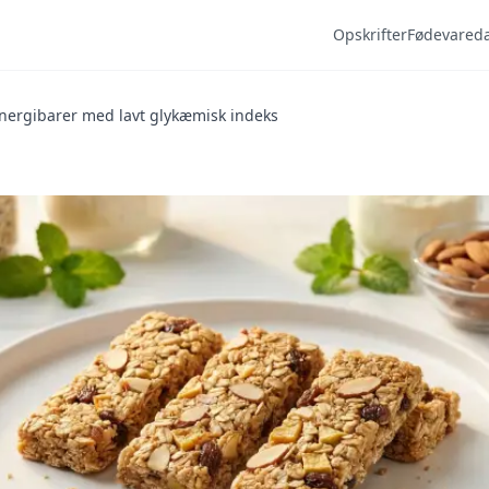
Opskrifter
Fødevared
nergibarer med lavt glykæmisk indeks