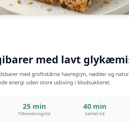
gibarer med lavt glykæmi
arer med groftskårne havregryn, nødder og naturlig
ende energi uden store udsving i blodsukkeret.
25 min
40 min
Tilberedningstid
Samlet tid