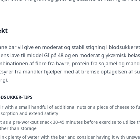
ekt
ne bar vil give en moderat og stabil stigning i blodsukkere
dens lave til middel GI på 48 og en moderat glykæmisk belas
binationen af fibre fra havre, protein fra sojamel og ma
tsyrer fra mandler hjælper med at bremse optagelsen af suk
rgi.
DSUKKER-TIPS
ir with a small handful of additional nuts or a piece of cheese to f
sorption and extend satiety
t as a pre-workout snack 30-45 minutes before exercise to utilize 
ther than storage
ink plenty of water with the bar and consider having it with unsw