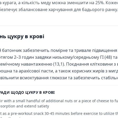
 курага, а кількість меду можна зменшити на 25%. Кож
абезпечує збалансоване харчування для бадьорого ранку.
нь цукру в крові
 батончик забезпечить помірне та тривале підвищення р
тягом 2–3 годин завдяки низькому/середньому ГІ (48) т
кемічному навантаженню (13,1). Поєднання клітковини з ві
ошна та арахісової пасти, а також корисних жирів з м
вільнити всмоктування глюкози та забезпечить стабільн
РАДИ ЩОДО ЦУКРУ В КРОВІ
ir with a small handful of additional nuts or a piece of cheese to f
sorption and extend satiety
t as a pre-workout snack 30-45 minutes before exercise to utilize 