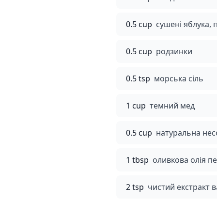
0.5 cup
сушені яблука, 
0.5 cup
родзинки
0.5 tsp
морська сіль
1 cup
темний мед
0.5 cup
натуральна нес
1 tbsp
оливкова олія п
2 tsp
чистий екстракт в