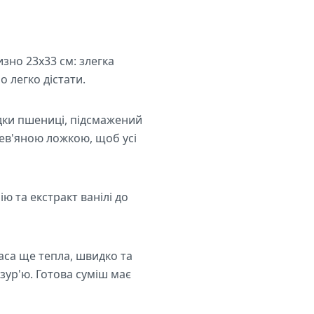
зно 23х33 см: злегка
 легко дістати.
одки пшениці, підсмажений
рев'яною ложкою, щоб усі
ю та екстракт ванілі до
маса ще тепла, швидко та
ур'ю. Готова суміш має