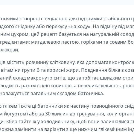
тончики створені спеціально для підтримки стабільного р
дкого сніданку або перекусу «на ходу». На відміну від м
им цукром, цей рецепт базується на натуральній солодк
інгредієнтами: мигдалевою пастою, горіхами та соєвим б
глюкози.
ців містить розчинну клітковину, яка допомагає контролю
ітаміни групи B та корисні жири. Поєднання білка з со
ваний склад макронутрієнтів, що запобігає швидким стр
лодкість разом із клітковиною, а невелика кількість ро
івноважується загальним складом батончика.
глікемії їжте ці батончики як частину повноцінного сні
им йогуртом) або за 30 хвилин до тренування, коли орга
и. Зберігайте їх у холодильнику, щоб вони залишалися 
ожна замінити на варіанти з ще нижчим глікемічним інд