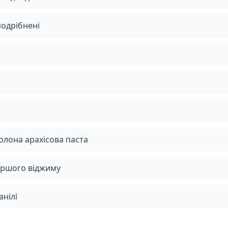
подрібнені
олона арахісова паста
ершого віджиму
анілі