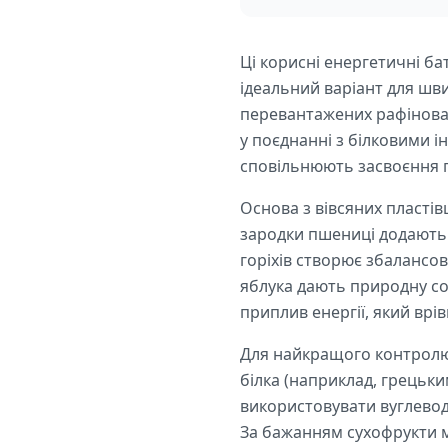
Ці корисні енергетичні ба
ідеальний варіант для шви
перевантажених рафінован
у поєднанні з білковими 
сповільнюють засвоєння 
Основа з вівсяних пластів
зародки пшениці додають в
горіхів створює збалансо
яблука дають природну со
приплив енергії, який вр
Для найкращого контролю 
білка (наприклад, грецьк
використовувати вуглевод
За бажанням сухофрукти м