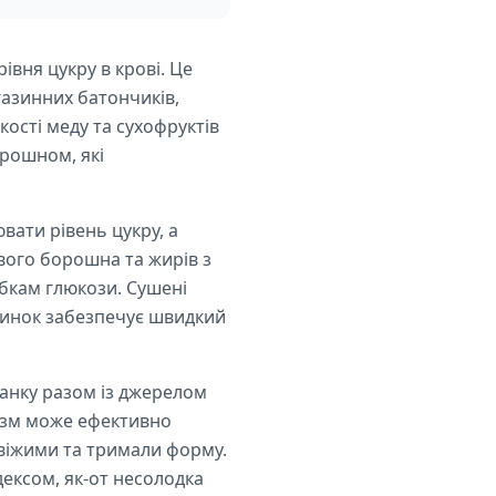
івня цукру в крові. Це
агазинних батончиків,
ості меду та сухофруктів
орошном, які
вати рівень цукру, а
євого борошна та жирів з
ибкам глюкози. Сушені
дзинок забезпечує швидкий
данку разом із джерелом
нізм може ефективно
свіжими та тримали форму.
ексом, як-от несолодка