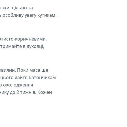
янки щільно та
 особливу увагу кутикам і
олотисто-коричневими.
тримайте в духовці,
 хвилин. Поки маса ще
ля цього дайте батончикам
го охолодження
ику до 2 тижнів. Кожен