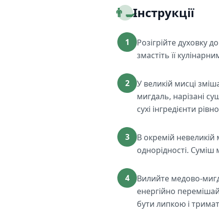
👨‍🍳
Інструкції
1
Розігрійте духовку д
змастіть її кулінарн
2
У великій мисці зміш
мигдаль, нарізані су
сухі інгредієнти рів
3
В окремій невеликій 
однорідності. Суміш 
4
Вилийте медово-мигда
енергійно перемішай
бути липкою і тримат