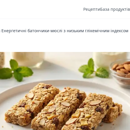
Рецепти
База продуктів
/
Енергетичні батончики-мюслі з низьким глікемічним індексом