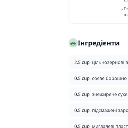
ra
Dr
✓
ma
🥗
Інгредієнти
2.5 cup
цільнозернові в
0.5 cup
соєве борошно
0.5 cup
знежирене сухе
0.5 cup
підсмажені зар
0.5 cup
мигдалеві пласт