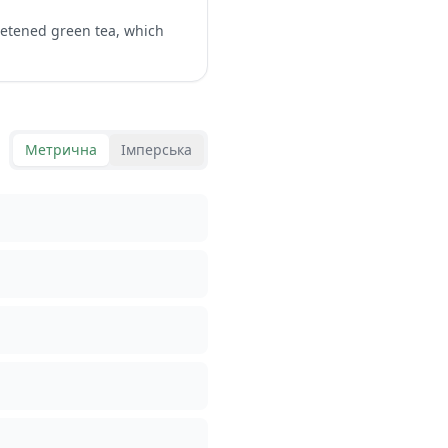
eetened green tea, which
Метрична
Імперська