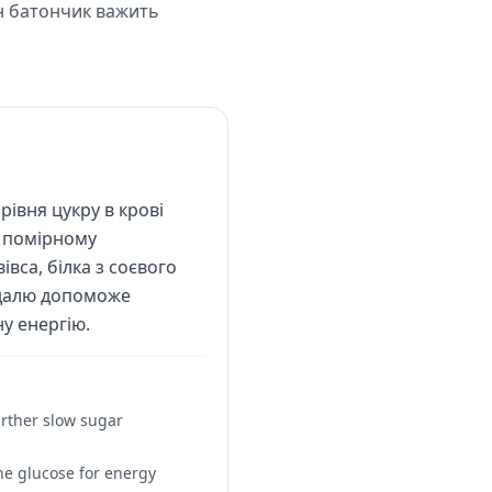
ен батончик важить
івня цукру в крові
а помірному
вса, білка з соєвого
игдалю допоможе
у енергію.
urther slow sugar
the glucose for energy