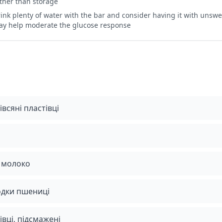
ther than storage
ink plenty of water with the bar and consider having it with unsw
y help moderate the glucose response
івсяні пластівці
 молоко
одки пшениці
івці, підсмажені