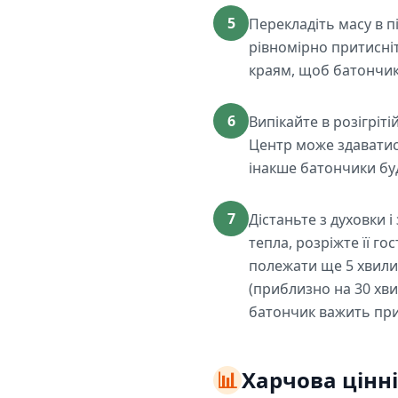
5
Перекладіть масу в 
рівномірно притисніт
краям, щоб батончи
6
Випікайте в розігріт
Центр може здаватися
інакше батончики бу
7
Дістаньте з духовки 
тепла, розріжте її го
полежати ще 5 хвили
(приблизно на 30 хви
батончик важить при
📊
Харчова цінні