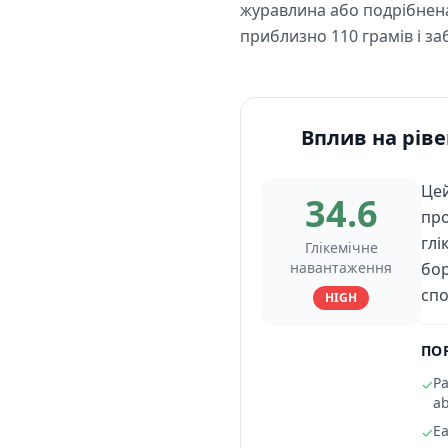
журавлина або подрібнена
приблизно 110 грамів і з
Вплив на ріве
Цей
34.6
про
глі
Глікемічне
навантаження
бор
спо
HIGH
ПО
Pa
✓
ab
Ea
✓