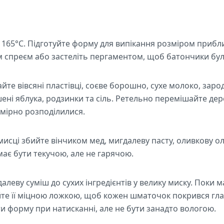
о 165°C. Підготуйте форму для випікання розміром прибли
им спреєм або застеліть пергаментом, щоб батончики було
айте вівсяні пластівці, соєве борошно, сухе молоко, зар
шені яблука, родзинки та сіль. Ретельно перемішайте де
номірно розподілилися.
мисці збийте вінчиком мед, мигдалеву пасту, оливкову олі
має бути текучою, але не гарячою.
леву суміш до сухих інгредієнтів у велику миску. Поки 
те її міцною ложкою, щоб кожен шматочок покрився глаз
и форму при натисканні, але не бути занадто вологою.