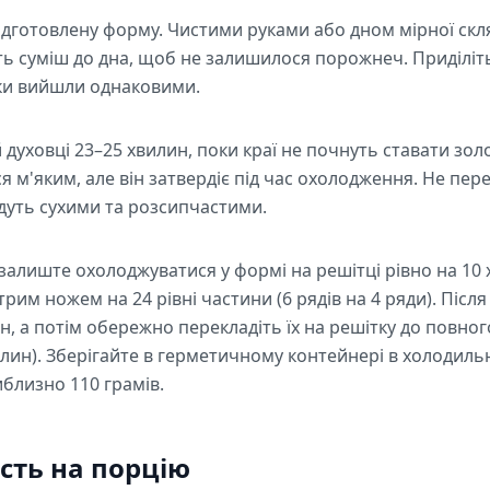
підготовлену форму. Чистими руками або дном мірної скл
ь суміш до дна, щоб не залишилося порожнеч. Приділіть
ки вийшли однаковими.
ій духовці 23–25 хвилин, поки краї не почнуть ставати з
 м'яким, але він затвердіє під час охолодження. Не пере
дуть сухими та розсипчастими.
і залиште охолоджуватися у формі на решітці рівно на 10
стрим ножем на 24 рівні частини (6 рядів на 4 ряди). Піс
н, а потім обережно перекладіть їх на решітку до повно
лин). Зберігайте в герметичному контейнері в холодильн
близно 110 грамів.
сть на порцію