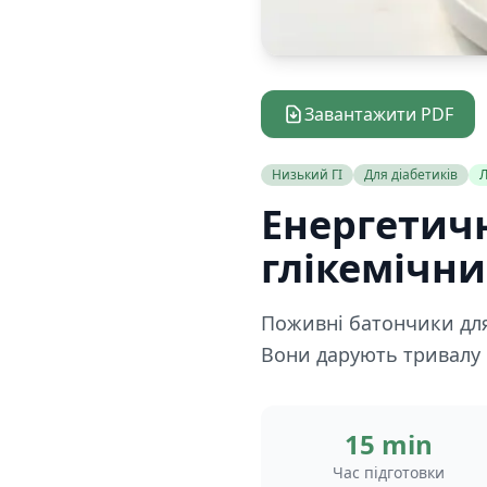
Завантажити PDF
Низький ГІ
Для діабетиків
Л
Енергетич
глікемічн
Поживні батончики для
Вони дарують тривалу е
15 min
Час підготовки