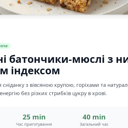
егке
ні батончики-мюслі з 
им індексом
 сніданку з вівсяною крупою, горіхами та натур
нергію без різких стрибків цукру в крові.
25 min
40 min
Час приготування
Загальний час