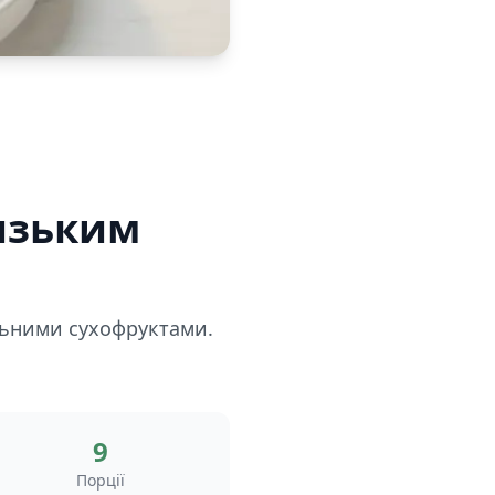
низьким
альними сухофруктами.
9
Порції