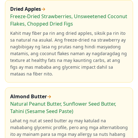
Dried Apples
→
Freeze-Dried Strawberries, Unsweetened Coconut
Flakes, Chopped Dried Figs
Kahit may fiber pa rin ang dried apples, siksik pa rin ito
sa natural na asukal. Ang freeze-dried na strawberry ay
nagbibigay ng lasa ng prutas nang hindi masyadong
matamis, ang coconut flakes naman ay nagdaragdag ng
texture at healthy fats na may kaunting carbs, at ang
figs ay mas mababa ang glycemic impact dahil sa
mataas na fiber nito.
Almond Butter
→
Natural Peanut Butter, Sunflower Seed Butter,
Tahini (Sesame Seed Paste)
Lahat ng nut at seed butter ay may katulad na
mababang glycemic profile, pero ang mga alternatibong
ito ay mainam para sa mga may allergy sa nuts habang