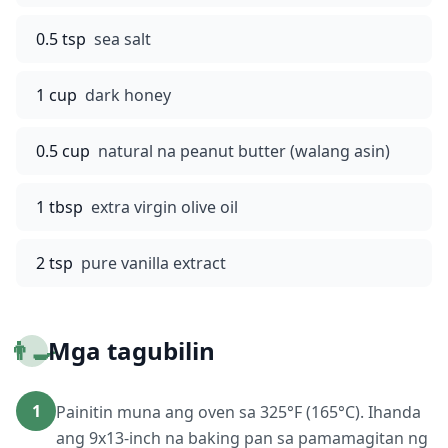
0.5 tsp
sea salt
1 cup
dark honey
0.5 cup
natural na peanut butter (walang asin)
1 tbsp
extra virgin olive oil
2 tsp
pure vanilla extract
👨‍🍳
Mga tagubilin
1
Painitin muna ang oven sa 325°F (165°C). Ihanda
ang 9x13-inch na baking pan sa pamamagitan ng