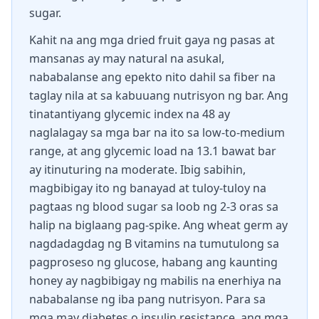
sugar.
Kahit na ang mga dried fruit gaya ng pasas at
mansanas ay may natural na asukal,
nababalanse ang epekto nito dahil sa fiber na
taglay nila at sa kabuuang nutrisyon ng bar. Ang
tinatantiyang glycemic index na 48 ay
naglalagay sa mga bar na ito sa low-to-medium
range, at ang glycemic load na 13.1 bawat bar
ay itinuturing na moderate. Ibig sabihin,
magbibigay ito ng banayad at tuloy-tuloy na
pagtaas ng blood sugar sa loob ng 2-3 oras sa
halip na biglaang pag-spike. Ang wheat germ ay
nagdadagdag ng B vitamins na tumutulong sa
pagproseso ng glucose, habang ang kaunting
honey ay nagbibigay ng mabilis na enerhiya na
nababalanse ng iba pang nutrisyon. Para sa
mga may diabetes o insulin resistance, ang mga