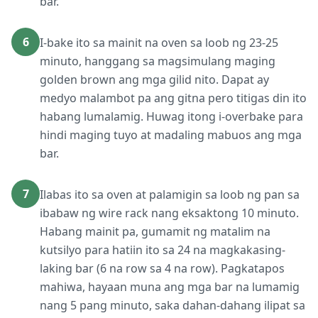
bar.
6
I-bake ito sa mainit na oven sa loob ng 23-25
minuto, hanggang sa magsimulang maging
golden brown ang mga gilid nito. Dapat ay
medyo malambot pa ang gitna pero titigas din ito
habang lumalamig. Huwag itong i-overbake para
hindi maging tuyo at madaling mabuos ang mga
bar.
7
Ilabas ito sa oven at palamigin sa loob ng pan sa
ibabaw ng wire rack nang eksaktong 10 minuto.
Habang mainit pa, gumamit ng matalim na
kutsilyo para hatiin ito sa 24 na magkakasing-
laking bar (6 na row sa 4 na row). Pagkatapos
mahiwa, hayaan muna ang mga bar na lumamig
nang 5 pang minuto, saka dahan-dahang ilipat sa