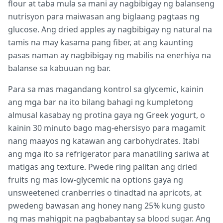
flour at taba mula sa mani ay nagbibigay ng balanseng
nutrisyon para maiwasan ang biglaang pagtaas ng
glucose. Ang dried apples ay nagbibigay ng natural na
tamis na may kasama pang fiber, at ang kaunting
pasas naman ay nagbibigay ng mabilis na enerhiya na
balanse sa kabuuan ng bar.
Para sa mas magandang kontrol sa glycemic, kainin
ang mga bar na ito bilang bahagi ng kumpletong
almusal kasabay ng protina gaya ng Greek yogurt, o
kainin 30 minuto bago mag-ehersisyo para magamit
nang maayos ng katawan ang carbohydrates. Itabi
ang mga ito sa refrigerator para manatiling sariwa at
matigas ang texture. Pwede ring palitan ang dried
fruits ng mas low-glycemic na options gaya ng
unsweetened cranberries o tinadtad na apricots, at
pwedeng bawasan ang honey nang 25% kung gusto
ng mas mahigpit na pagbabantay sa blood sugar. Ang