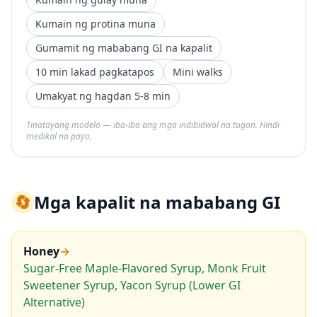
Kumain ng protina muna
Gumamit ng mababang GI na kapalit
10 min lakad pagkatapos
Mini walks
Umakyat ng hagdan 5-8 min
Tinatayang modelo — iba-iba ang mga indibidwal na tugon. Hindi
medikal na payo.
🔄
Mga kapalit na mababang GI
Honey
→
Sugar-Free Maple-Flavored Syrup, Monk Fruit
Sweetener Syrup, Yacon Syrup (Lower GI
Alternative)