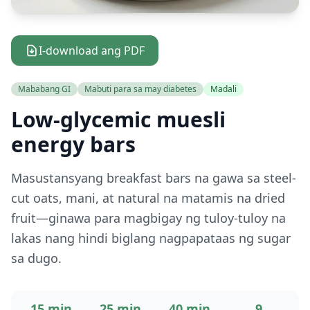
I-download ang PDF
Mababang GI
Mabuti para sa may diabetes
Madali
Low-glycemic muesli
energy bars
Masustansyang breakfast bars na gawa sa steel-
cut oats, mani, at natural na matamis na dried
fruit—ginawa para magbigay ng tuloy-tuloy na
lakas nang hindi biglang nagpapataas ng sugar
sa dugo.
15 min
25 min
40 min
9