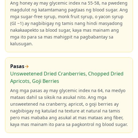
Ang honey ay may glycemic index na 55-58, na pwedeng
magdulot ng katamtamang pagtaas ng blood sugar. Ang
mga sugar-free syrup, monk fruit syrup, o yacon syrup
(GI ~1) ay nagbibigay ng tamis nang hindi masyadong
nakakaapekto sa blood sugar, kaya mas mainam ang
mga ito para sa mas mahigpit na pagbabantay sa
kalusugan.
Pasas
→
Unsweetened Dried Cranberries, Chopped Dried
Apricots, Goji Berries
Ang mga pasas ay may glycemic index na 64, na medyo
mataas dahil sa siksik na asukal nito. Ang mga
unsweetened na cranberry, apricot, o goji berries ay
nagbibigay ng katulad na texture at natural na tamis
pero mas mababa ang asukal at mas mataas ang fiber,
kaya mas mainam ito para sa pagkontrol ng blood sugar.