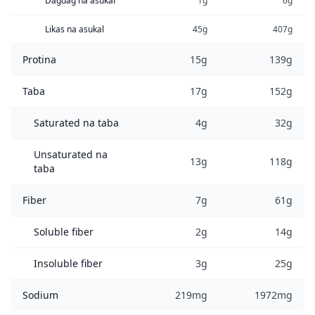
Dagdag na asukal
1g
6g
Likas na asukal
45g
407g
Protina
15g
139g
Taba
17g
152g
Saturated na taba
4g
32g
Unsaturated na
13g
118g
taba
Fiber
7g
61g
Soluble fiber
2g
14g
Insoluble fiber
3g
25g
Sodium
219mg
1972mg