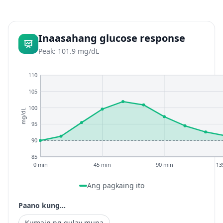
Inaasahang glucose response
Peak: 101.9 mg/dL
110
105
100
mg/dL
95
90
85
0 min
45 min
90 min
13
Ang pagkaing ito
Paano kung...
Kumain ng gulay muna