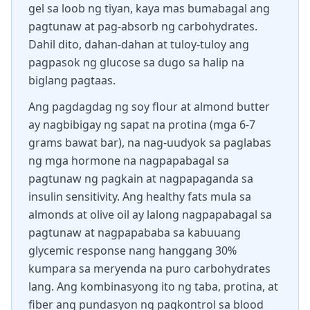
gel sa loob ng tiyan, kaya mas bumabagal ang
pagtunaw at pag-absorb ng carbohydrates.
Dahil dito, dahan-dahan at tuloy-tuloy ang
pagpasok ng glucose sa dugo sa halip na
biglang pagtaas.
Ang pagdagdag ng soy flour at almond butter
ay nagbibigay ng sapat na protina (mga 6-7
grams bawat bar), na nag-uudyok sa paglabas
ng mga hormone na nagpapabagal sa
pagtunaw ng pagkain at nagpapaganda sa
insulin sensitivity. Ang healthy fats mula sa
almonds at olive oil ay lalong nagpapabagal sa
pagtunaw at nagpapababa sa kabuuang
glycemic response nang hanggang 30%
kumpara sa meryenda na puro carbohydrates
lang. Ang kombinasyong ito ng taba, protina, at
fiber ang pundasyon ng pagkontrol sa blood