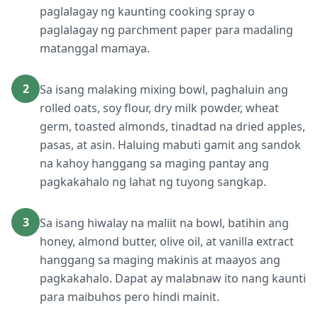
paglalagay ng kaunting cooking spray o
paglalagay ng parchment paper para madaling
matanggal mamaya.
2
Sa isang malaking mixing bowl, paghaluin ang
rolled oats, soy flour, dry milk powder, wheat
germ, toasted almonds, tinadtad na dried apples,
pasas, at asin. Haluing mabuti gamit ang sandok
na kahoy hanggang sa maging pantay ang
pagkakahalo ng lahat ng tuyong sangkap.
3
Sa isang hiwalay na maliit na bowl, batihin ang
honey, almond butter, olive oil, at vanilla extract
hanggang sa maging makinis at maayos ang
pagkakahalo. Dapat ay malabnaw ito nang kaunti
para maibuhos pero hindi mainit.