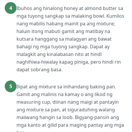
4
Ibuhos ang hinalong honey at almond butter sa
mga tuyong sangkap sa malaking bowl. Kumilos
nang mabilis habang mainit pa ang mixture;
haluin itong mabuti gamit ang matibay na
kutsara hanggang sa malagyan ang bawat
bahagi ng mga tuyong sangkap. Dapat ay
malagkit ang kinalabasan nito at hindi
naghihiwa-hiwalay kapag piniga, pero hindi rin
dapat sobrang basa.
5
Ilipat ang mixture sa inihandang baking pan.
Gamit ang malinis na kamay o ang likod ng
measuring cup, diinan nang maigi at pantayin
ang mixture sa pan, at siguraduhing walang
maiiwang hangin sa loob. Bigyang-pansin ang
mga kanto at gilid para maging pantay ang mga