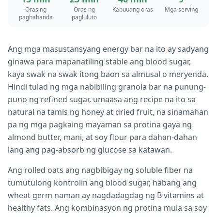
Oras ng
Oras ng
Kabuuang oras
Mga serving
paghahanda
pagluluto
Ang mga masustansyang energy bar na ito ay sadyang
ginawa para mapanatiling stable ang blood sugar,
kaya swak na swak itong baon sa almusal o meryenda.
Hindi tulad ng mga nabibiling granola bar na punung-
puno ng refined sugar, umaasa ang recipe na ito sa
natural na tamis ng honey at dried fruit, na sinamahan
pa ng mga pagkaing mayaman sa protina gaya ng
almond butter, mani, at soy flour para dahan-dahan
lang ang pag-absorb ng glucose sa katawan.
Ang rolled oats ang nagbibigay ng soluble fiber na
tumutulong kontrolin ang blood sugar, habang ang
wheat germ naman ay nagdadagdag ng B vitamins at
healthy fats. Ang kombinasyon ng protina mula sa soy