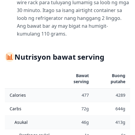
wire rack para tuluyang lumamig sa loob ng mga
30 minuto. Itago sa isang airtight container sa
loob ng refrigerator nang hanggang 2 linggo.
Ang bawat bar ay may bigat na humigit-
kumulang 110 grams.
📊
Nutrisyon bawat serving
Bawat
Buong
serving
putahe
Calories
477
4289
Carbs
72g
644g
Asukal
46g
413g