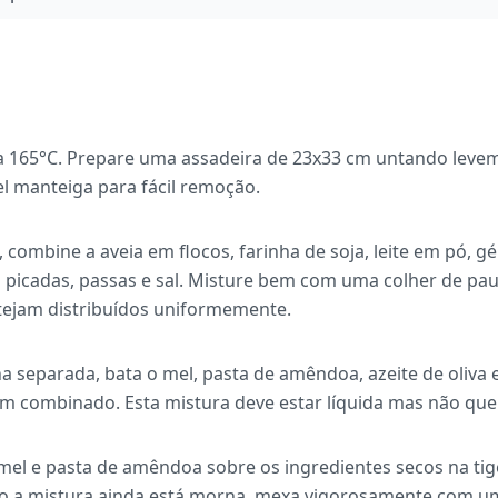
a 165°C. Prepare uma assadeira de 23x33 cm untando leve
l manteiga para fácil remoção.
 combine a aveia em flocos, farinha de soja, leite em pó, 
 picadas, passas e sal. Misture bem com uma colher de pau
tejam distribuídos uniformemente.
 separada, bata o mel, pasta de amêndoa, azeite de oliva e
m combinado. Esta mistura deve estar líquida mas não que
mel e pasta de amêndoa sobre os ingredientes secos na ti
 a mistura ainda está morna, mexa vigorosamente com uma