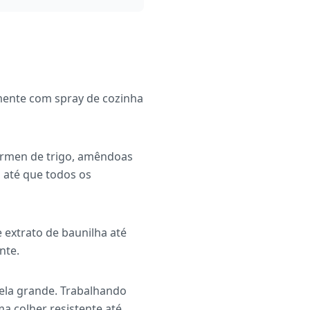
mente com spray de cozinha
gérmen de trigo, amêndoas
 até que todos os
 extrato de baunilha até
nte.
gela grande. Trabalhando
 colher resistente até