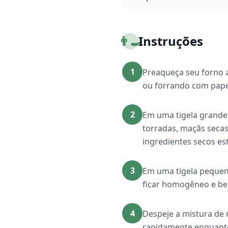
👨‍🍳
Instruções
1
Preaqueça seu forno 
ou forrando com pape
2
Em uma tigela grande,
torradas, maçãs secas
ingredientes secos es
3
Em uma tigela pequena
ficar homogêneo e be
4
Despeje a mistura de 
rapidamente enquanto