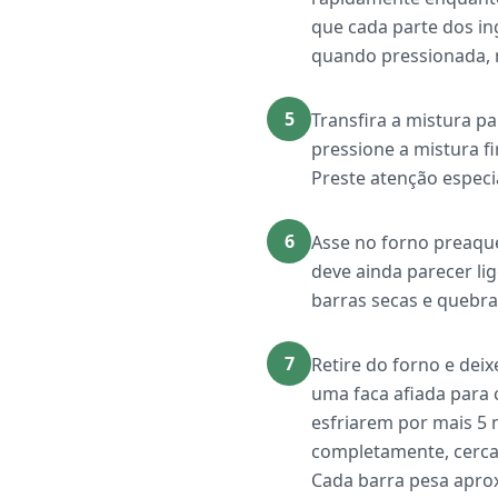
que cada parte dos in
quando pressionada,
5
Transfira a mistura p
pressione a mistura f
Preste atenção especi
6
Asse no forno preaqu
deve ainda parecer lig
barras secas e quebra
7
Retire do forno e dei
uma faca afiada para c
esfriarem por mais 5 
completamente, cerca
Cada barra pesa apr