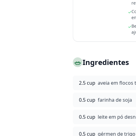
re
Co
✓
e
Be
✓
aj
🥗
Ingredientes
2.5 cup
aveia em flocos 
0.5 cup
farinha de soja
0.5 cup
leite em pó des
0.5 cup
gérmen de trigo