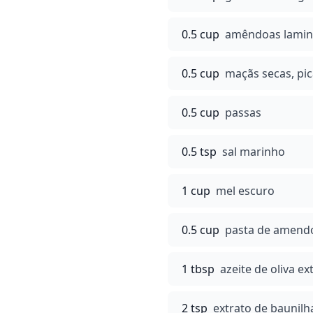
0.5 cup
amêndoas lamin
0.5 cup
maçãs secas, pi
0.5 cup
passas
0.5 tsp
sal marinho
1 cup
mel escuro
0.5 cup
pasta de amendo
1 tbsp
azeite de oliva e
2 tsp
extrato de baunilh