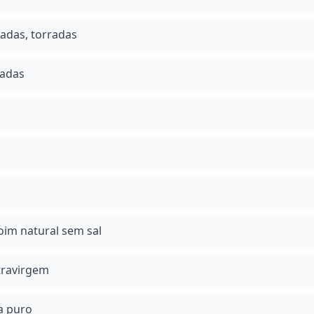
adas, torradas
cadas
im natural sem sal
xtravirgem
a puro