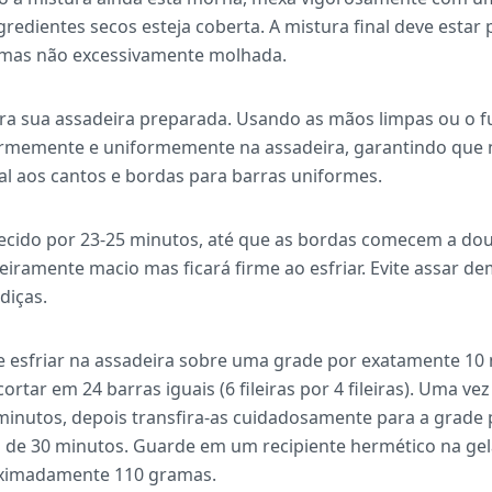
gredientes secos esteja coberta. A mistura final deve estar
 mas não excessivamente molhada.
ara sua assadeira preparada. Usando as mãos limpas ou o 
irmemente e uniformemente na assadeira, garantindo que n
al aos cantos e bordas para barras uniformes.
ecido por 23-25 minutos, até que as bordas comecem a dou
eiramente macio mas ficará firme ao esfriar. Evite assar de
diças.
xe esfriar na assadeira sobre uma grade por exatamente 10
ortar em 24 barras iguais (6 fileiras por 4 fileiras). Uma ve
minutos, depois transfira-as cuidadosamente para a grade p
 de 30 minutos. Guarde em um recipiente hermético na gel
oximadamente 110 gramas.