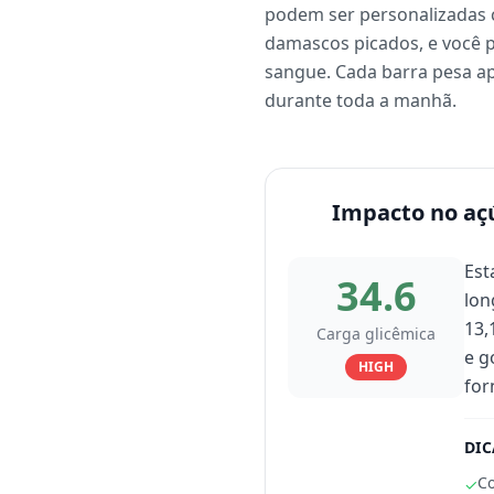
podem ser personalizadas c
damascos picados, e você p
sangue. Cada barra pesa a
durante toda a manhã.
Impacto no aç
Est
34.6
lon
13,
Carga glicêmica
e g
HIGH
for
DIC
Co
✓