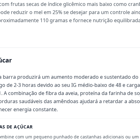
om frutas secas de índice glicêmico mais baixo como cran
ode reduzir o mel em 25% se desejar para um controle ain
proximadamente 110 gramas e fornece nutrição equilibrada
úcar
a barra produzirá um aumento moderado e sustentado do 
go de 2-3 horas devido ao seu IG médio-baixo de 48 e carg
1. A combinação de fibra da aveia, proteína da farinha de 
orduras saudáveis das amêndoas ajudará a retardar a abso
necer energia constante.
AS DE AÇÚCAR
mbine com um pequeno punhado de castanhas adicionais ou um 