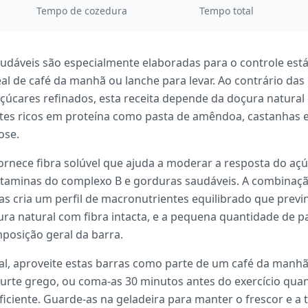
Tempo de cozedura
Tempo total
audáveis são especialmente elaboradas para o controle est
l de café da manhã ou lanche para levar. Ao contrário das
çúcares refinados, esta receita depende da doçura natural 
es ricos em proteína como pasta de amêndoa, castanhas e 
ose.
fornece fibra solúvel que ajuda a moderar a resposta do a
itaminas do complexo B e gorduras saudáveis. A combinaçã
s cria um perfil de macronutrientes equilibrado que previn
a natural com fibra intacta, e a pequena quantidade de p
mposição geral da barra.
eal, aproveite estas barras como parte de um café da man
urte grego, ou coma-as 30 minutos antes do exercício quan
iciente. Guarde-as na geladeira para manter o frescor e a t