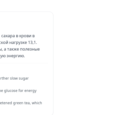
сахара в крови в
кой нагрузке 13,1.
ы, а также полезные
ную энергию.
urther slow sugar
the glucose for energy
eetened green tea, which