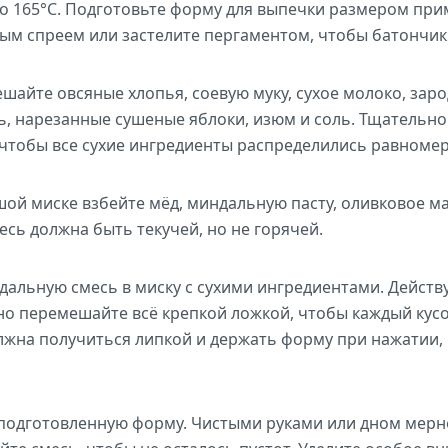
до 165°C. Подготовьте форму для выпечки размером прим
ым спреем или застелите пергаментом, чтобы батончик
шайте овсяные хлопья, соевую муку, сухое молоко, за
, нарезанные сушеные яблоки, изюм и соль. Тщательн
чтобы все сухие ингредиенты распределились равномер
ой миске взбейте мёд, миндальную пасту, оливковое ма
есь должна быть текучей, но не горячей.
альную смесь в миску с сухими ингредиентами. Действу
но перемешайте всё крепкой ложкой, чтобы каждый кус
лжна получиться липкой и держать форму при нажатии,
подготовленную форму. Чистыми руками или дном мерно