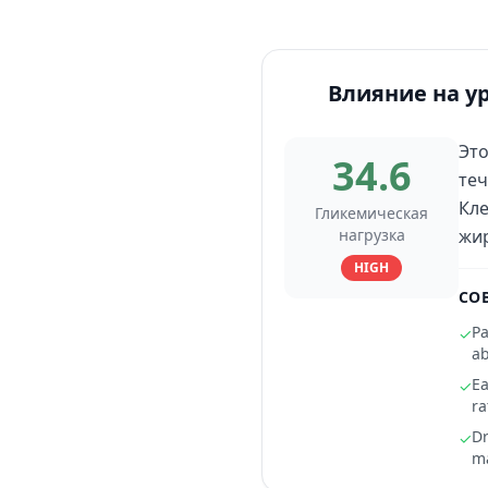
Влияние на у
Это
34.6
теч
Кле
Гликемическая
нагрузка
жир
HIGH
СО
Pa
✓
ab
Ea
✓
ra
Dr
✓
ma