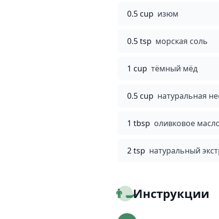
0.5 cup
изюм
0.5 tsp
морская соль
1 cup
тёмный мёд
0.5 cup
натуральная не
1 tbsp
оливковое масло 
2 tsp
натуральный экст
👨‍🍳
Инструкции