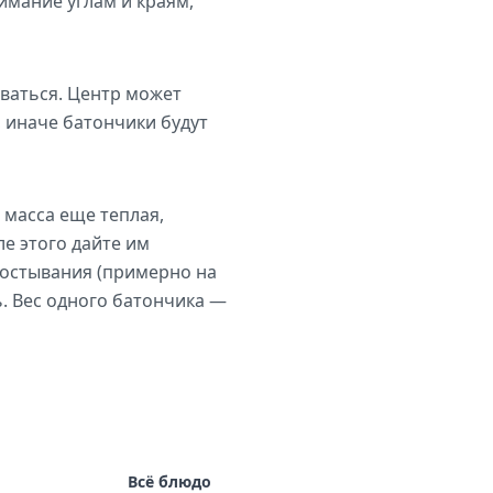
имание углам и краям,
иваться. Центр может
, иначе батончики будут
 масса еще теплая,
ле этого дайте им
о остывания (примерно на
ь. Вес одного батончика —
Всё блюдо