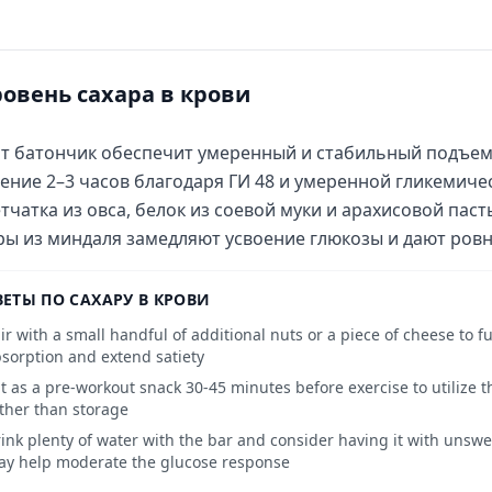
ровень сахара в крови
т батончик обеспечит умеренный и стабильный подъем 
ение 2–3 часов благодаря ГИ 48 и умеренной гликемичес
тчатка из овса, белок из соевой муки и арахисовой паст
ы из миндаля замедляют усвоение глюкозы и дают ров
ВЕТЫ ПО САХАРУ В КРОВИ
ir with a small handful of additional nuts or a piece of cheese to f
sorption and extend satiety
t as a pre-workout snack 30-45 minutes before exercise to utilize 
ther than storage
ink plenty of water with the bar and consider having it with unsw
y help moderate the glucose response