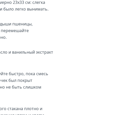
ерно 23х33 см: слегка
и было легко вынимать.
родыши пшеницы,
о перемешайте
но.
сло и ванильный экстракт
йте быстро, пока смесь
очек был покрыт
 но не быть слишком
го стакана плотно и