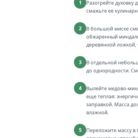
1
Разогрейте духовку 
смажьте её кулинарн
2
В большой миске сме
обжаренный миндаль
деревянной ложкой, 
3
В отдельной небольш
до однородности. См
4
Вылейте медово-минд
еще теплая: энергич
заправкой. Масса до
влажной.
5
Переложите массу в 