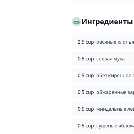
🥗
Ингредиенты
2.5 cup
овсяные хлопья
0.5 cup
соевая мука
0.5 cup
обезжиренное 
0.5 cup
обжаренные з
0.5 cup
миндальные ле
0.5 cup
сушеные яблоки