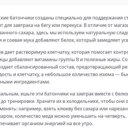
ские батончики созданы специально для поддержания с
т для завтрака на бегу или перекуса. В отличие от мага
анного сахара, здесь мы используем натуральную сладо
и и соевая мука добавляют белок, который замедляет ус
в дает растворимую клетчатку, которая помогает конт
ицы добавляют витамины группы B и полезные жиры. Со
создает сбалансированный состав, предотвращающий рез
дость и клетчатку, а небольшое количество изюма — бы
ьными ингредиентами.
льным, ешьте эти батончики на завтрак вместе с белко
т до тренировки. Храните их в холодильнике, чтобы они
енять: например, взять клюкву без сахара или нарезанн
ахаром, количество меда можно уменьшить на четверть.
печивает организм энергией на все утро.