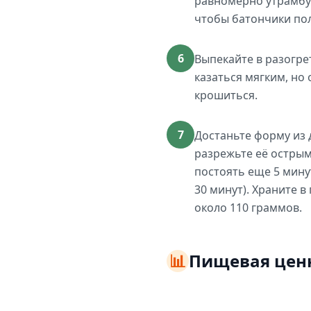
равномерно утрамбуй
чтобы батончики по
6
Выпекайте в разогре
казаться мягким, но
крошиться.
7
Достаньте форму из 
разрежьте её острым 
постоять еще 5 мину
30 минут). Храните 
около 110 граммов.
📊
Пищевая цен