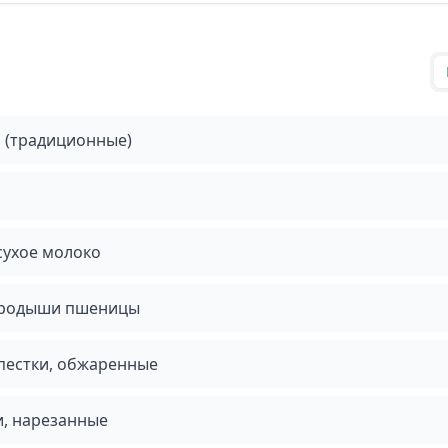
 (традиционные)
сухое молоко
ародыши пшеницы
пестки, обжаренные
, нарезанные