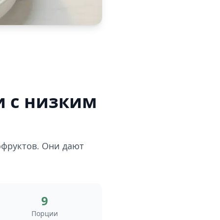
и с низким
офруктов. Они дают
9
Порции