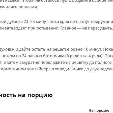
те смесь, чтобы не осталось пустот. Уделите особое вн
лучились ровными.
той духовке 23–25 минут, пока края не начнут подрумян
 он затвердеет при остывании. Главное — не пересушить
духовки и дайте остыть на решетке ровно 10 минут. Пока
ножом на 24 равных батончика (6 рядов на 4 ряда). Пос
т, а затем аккуратно переложите на решетку до полног
в герметичном контейнере в холодильнике до двух недел
ность на порцию
На порцию