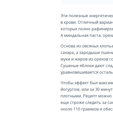
Эти полезные энергетиче
в крови. Отличный вариан
которых полно рафиниров
А миндальная паста, орех
Основа из овсяных хлопье
сахара, а зародыши пшен
муки и жиров из орехов 
Сушеные яблоки дают сла
уравновешивается остал
Чтобы эффект был максима
йогуртом, или за 30 мину
плотными. Рецепт можно м
еще строже следить за с
около 110 граммов и обес