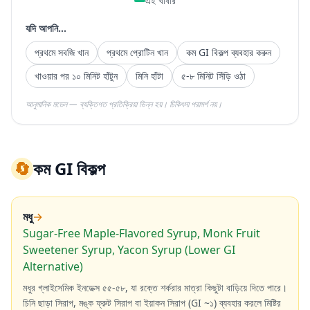
এই খাবার
যদি আপনি...
প্রথমে সবজি খান
প্রথমে প্রোটিন খান
কম GI বিকল্প ব্যবহার করুন
খাওয়ার পর ১০ মিনিট হাঁটুন
মিনি হাঁটা
৫-৮ মিনিট সিঁড়ি ওঠা
আনুমানিক মডেল — ব্যক্তিগত প্রতিক্রিয়া ভিন্ন হয়। চিকিৎসা পরামর্শ নয়।
🔄
কম GI বিকল্প
মধু
→
Sugar-Free Maple-Flavored Syrup, Monk Fruit
Sweetener Syrup, Yacon Syrup (Lower GI
Alternative)
মধুর গ্লাইসেমিক ইনডেক্স ৫৫-৫৮, যা রক্তে শর্করার মাত্রা কিছুটা বাড়িয়ে দিতে পারে।
চিনি ছাড়া সিরাপ, মঙ্ক ফ্রুট সিরাপ বা ইয়াকন সিরাপ (GI ~১) ব্যবহার করলে মিষ্টির