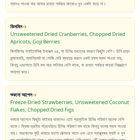
স্বাদও পাওয়া যায় আবার রক্তে শর্করার মাত্রাও খুব একটা বাড়ে না।
কিসমিস
→
Unsweetened Dried Cranberries, Chopped Dried
Apricots, Goji Berries
কিশমিশের গ্লাইসেমিক ইনডেক্স ৬৪, যা চিনির ঘনত্বের কারণে কিছুটা বেশি। চিনি ছাড়া
ক্র্যানবেরি, অ্যাপ্রিকট বা গোজি বেরি ব্যবহার করলে একই রকম স্বাদ পাওয়া যায়,
কিন্তু এগুলোতে চিনি কম আর ফাইবার বেশি থাকে, যা রক্তে শর্করার মাত্রা নিয়ন্ত্রণে
সাহায্য করে।
শুকনো আপেল
→
Freeze-Dried Strawberries, Unsweetened Coconut
Flakes, Chopped Dried Figs
শুকনো আপেলে কিছুটা ফাইবার থাকলেও এতে প্রাকৃতিক চিনির পরিমাণ অনেক বেশি
থাকে। ফ্রিজ-ড্রাইড স্ট্রবেরিতে চিনির পরিমাণ কম থাকে কিন্তু ফলের স্বাদ পাওয়া
যায়। নারকেলের কুচি খাবারে ভালো টেক্সচার আনে এবং এতে স্বাস্থ্যকর ফ্যাট ও খুব
কম কার্বোহাইড্রেট থাকে। আর ডুমুরে ফাইবার বেশি থাকায় এটি রক্তে শর্করার ওপর