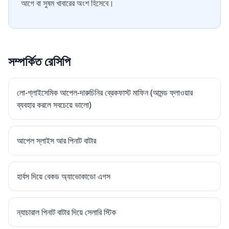
আগে বা সুষম খাবারের অংশ হিসেবে।
সম্পর্কিত রেসিপি
লো-গ্লাইসেমিক আপেল-দারুচিনির ব্রেকফাস্ট মাফিন (আমন্ড ফ্লাওয়ার
ব্যবহার করলে সবচেয়ে ভালো)
আপেল স্লাইস আর পিনাট বাটার
হার্বস দিয়ে বেকড অ্যাভোকাডো এগস
ন্যাচারাল পিনাট বাটার দিয়ে সেলারি স্টিক