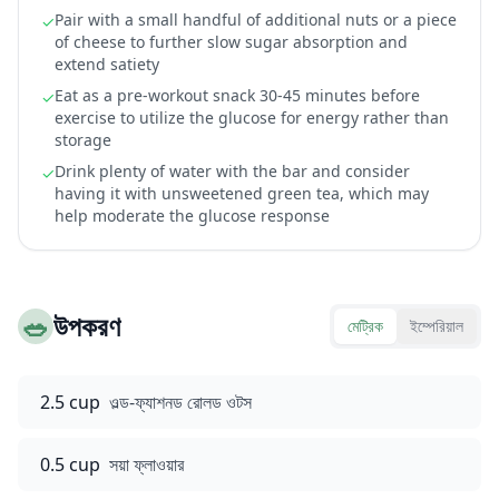
Pair with a small handful of additional nuts or a piece
✓
of cheese to further slow sugar absorption and
extend satiety
Eat as a pre-workout snack 30-45 minutes before
✓
exercise to utilize the glucose for energy rather than
storage
Drink plenty of water with the bar and consider
✓
having it with unsweetened green tea, which may
help moderate the glucose response
🥗
উপকরণ
মেট্রিক
ইম্পেরিয়াল
2.5 cup
ওল্ড-ফ্যাশনড রোলড ওটস
0.5 cup
সয়া ফ্লাওয়ার