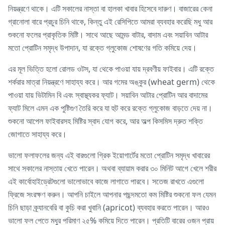
নিয়ন্ত্রণে থাকে। এটি সকালের নাস্তা বা হালকা খাবার হিসেবে দারুণ। বাজারের কেনা
গ্রানোলা বারে প্রচুর চিনি থাকে, কিন্তু এই রেসিপিতে আমরা ব্যবহার করেছি মধু আর
শুকনো ফলের প্রাকৃতিক মিষ্টি। সাথে আছে আমন্ড বাটার, বাদাম এবং সয়াবিন আটার
মতো প্রোটিন সমৃদ্ধ উপাদান, যা রক্তে গ্লুকোজ শোষণের গতি কমিয়ে দেয়।
এর মূল ভিত্তি হলো রোলড ওটস, যা থেকে পাওয়া যায় দ্রবণীয় ফাইবার। এটি রক্তে
শর্করার মাত্রা নিয়ন্ত্রণে সাহায্য করে। আর গমের অঙ্কুর (wheat germ) থেকে
পাওয়া যায় ভিটামিন বি এবং স্বাস্থ্যকর ফ্যাট। সয়াবিন আটার প্রোটিন আর বাদামের
ফ্যাট মিলে এমন এক পুষ্টিগুণ তৈরি করে যা হুট করে রক্তে গ্লুকোজ বাড়তে দেয় না।
শুকনো আপেল ফাইবারসহ মিষ্টির স্বাদ যোগ করে, আর অল্প কিসমিস দ্রুত শক্তি
জোগাতে সাহায্য করে।
ভালো ফলাফলের জন্য এই বারগুলো গ্রিক ইয়োগার্টের মতো প্রোটিন সমৃদ্ধ খাবারের
সাথে সকালের নাস্তায় খেতে পারেন। অথবা ব্যায়াম করার ৩০ মিনিট আগে খেলে শরীর
এই কার্বোহাইড্রেটগুলো ভালোভাবে কাজে লাগাতে পারবে। সতেজ রাখতে এগুলো
ফ্রিজে সংরক্ষণ করুন। আপনি চাইলে আপনার পছন্দমতো কম মিষ্টির শুকনো ফল যেমন
চিনি ছাড়া ক্র্যানবেরি বা কুচি করা খুবানি (apricot) ব্যবহার করতে পারেন। আরও
ভালো ফল পেতে মধুর পরিমাণ ২৫% কমিয়ে দিতে পারেন। প্রতিটি বারের ওজন প্রায়