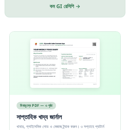
কম GI রেসিপি →
বিনামূল্যে PDF — ৩ পৃষ্ঠা
সাপ্তাহিক খাদ্য জার্নাল
খাবার, গ্লাইসেমিক লোড ও মেজাজ ট্র্যাক করুন। ৩ সপ্তাহে প্যাটার্ন