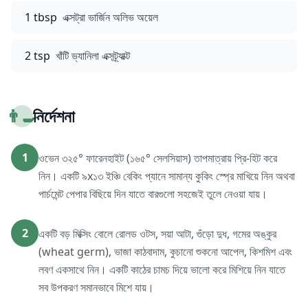
1 tbsp
এক্সট্রা ভার্জিন অলিভ অয়েল
2 tsp
খাঁটি ভ্যানিলা এক্সট্র্যাক্ট
👨‍🍳
নির্দেশনা
1
ওভেন ৩২৫° ফারেনহাইট (১৬৫° সেলসিয়াস) তাপমাত্রায় প্রি-হিট করে
নিন। একটি ৯x১৩ ইঞ্চি বেকিং প্যানে সামান্য কুকিং স্প্রে মাখিয়ে নিন অথবা
পার্চমেন্ট পেপার বিছিয়ে দিন যাতে বারগুলো সহজেই তুলে নেওয়া যায়।
2
একটি বড় মিক্সিং বোলে রোলড ওটস, সয়া আটা, গুঁড়ো দুধ, গমের অঙ্কুর
(wheat germ), ভাজা কাঠবাদাম, কুচানো শুকনো আপেল, কিশমিশ এবং
লবণ একসাথে নিন। একটি কাঠের চামচ দিয়ে ভালো করে মিশিয়ে নিন যাতে
সব উপকরণ সমানভাবে মিশে যায়।