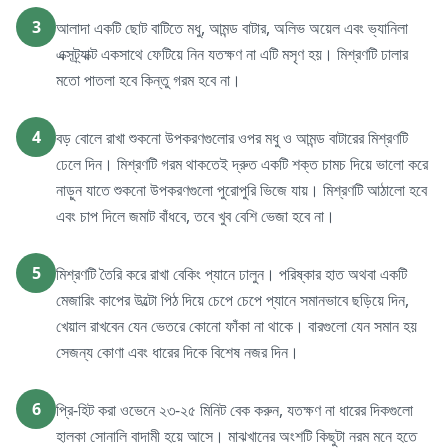
3
আলাদা একটি ছোট বাটিতে মধু, আমন্ড বাটার, অলিভ অয়েল এবং ভ্যানিলা
এক্সট্র্যাক্ট একসাথে ফেটিয়ে নিন যতক্ষণ না এটি মসৃণ হয়। মিশ্রণটি ঢালার
মতো পাতলা হবে কিন্তু গরম হবে না।
4
বড় বোলে রাখা শুকনো উপকরণগুলোর ওপর মধু ও আমন্ড বাটারের মিশ্রণটি
ঢেলে দিন। মিশ্রণটি গরম থাকতেই দ্রুত একটি শক্ত চামচ দিয়ে ভালো করে
নাড়ুন যাতে শুকনো উপকরণগুলো পুরোপুরি ভিজে যায়। মিশ্রণটি আঠালো হবে
এবং চাপ দিলে জমাট বাঁধবে, তবে খুব বেশি ভেজা হবে না।
5
মিশ্রণটি তৈরি করে রাখা বেকিং প্যানে ঢালুন। পরিষ্কার হাত অথবা একটি
মেজারিং কাপের উল্টো পিঠ দিয়ে চেপে চেপে প্যানে সমানভাবে ছড়িয়ে দিন,
খেয়াল রাখবেন যেন ভেতরে কোনো ফাঁকা না থাকে। বারগুলো যেন সমান হয়
সেজন্য কোণা এবং ধারের দিকে বিশেষ নজর দিন।
6
প্রি-হিট করা ওভেনে ২৩-২৫ মিনিট বেক করুন, যতক্ষণ না ধারের দিকগুলো
হালকা সোনালি বাদামী হয়ে আসে। মাঝখানের অংশটি কিছুটা নরম মনে হতে