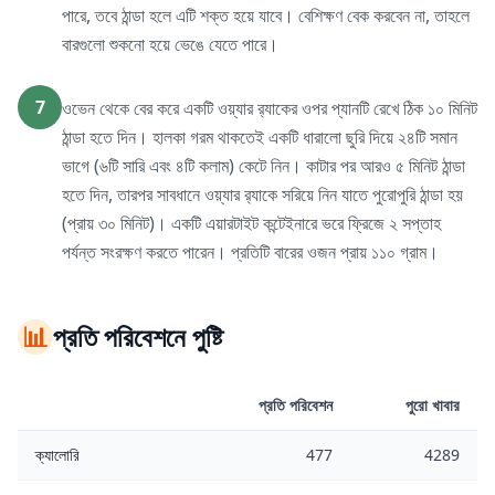
পারে, তবে ঠান্ডা হলে এটি শক্ত হয়ে যাবে। বেশিক্ষণ বেক করবেন না, তাহলে
বারগুলো শুকনো হয়ে ভেঙে যেতে পারে।
7
ওভেন থেকে বের করে একটি ওয়্যার র‍্যাকের ওপর প্যানটি রেখে ঠিক ১০ মিনিট
ঠান্ডা হতে দিন। হালকা গরম থাকতেই একটি ধারালো ছুরি দিয়ে ২৪টি সমান
ভাগে (৬টি সারি এবং ৪টি কলাম) কেটে নিন। কাটার পর আরও ৫ মিনিট ঠান্ডা
হতে দিন, তারপর সাবধানে ওয়্যার র‍্যাকে সরিয়ে নিন যাতে পুরোপুরি ঠান্ডা হয়
(প্রায় ৩০ মিনিট)। একটি এয়ারটাইট কন্টেইনারে ভরে ফ্রিজে ২ সপ্তাহ
পর্যন্ত সংরক্ষণ করতে পারেন। প্রতিটি বারের ওজন প্রায় ১১০ গ্রাম।
📊
প্রতি পরিবেশনে পুষ্টি
প্রতি পরিবেশন
পুরো খাবার
ক্যালোরি
477
4289