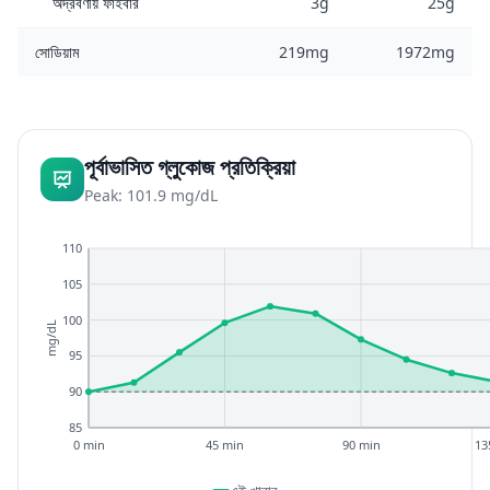
অদ্রবণীয় ফাইবার
3g
25g
সোডিয়াম
219mg
1972mg
পূর্বাভাসিত গ্লুকোজ প্রতিক্রিয়া
Peak: 101.9 mg/dL
110
105
100
mg/dL
95
90
85
0 min
45 min
90 min
13