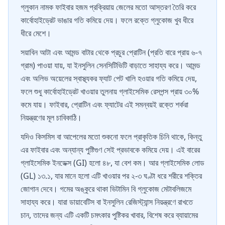
গ্লুকান নামক ফাইবার হজম প্রক্রিয়ায় জেলের মতো আস্তরণ তৈরি করে
কার্বোহাইড্রেট ভাঙার গতি কমিয়ে দেয়। ফলে রক্তে গ্লুকোজ খুব ধীরে
ধীরে মেশে।
সয়াবিন আটা এবং আমন্ড বাটার থেকে প্রচুর প্রোটিন (প্রতি বারে প্রায় ৬-৭
গ্রাম) পাওয়া যায়, যা ইনসুলিন সেনসিটিভিটি বাড়াতে সাহায্য করে। আমন্ড
এবং অলিভ অয়েলের স্বাস্থ্যকর ফ্যাট পেট খালি হওয়ার গতি কমিয়ে দেয়,
ফলে শুধু কার্বোহাইড্রেট খাওয়ার তুলনায় গ্লাইসেমিক রেসপন্স প্রায় ৩০%
কমে যায়। ফাইবার, প্রোটিন এবং ফ্যাটের এই সমন্বয়ই রক্তে শর্করা
নিয়ন্ত্রণের মূল চাবিকাঠি।
যদিও কিসমিস বা আপেলের মতো শুকনো ফলে প্রাকৃতিক চিনি থাকে, কিন্তু
এর ফাইবার এবং অন্যান্য পুষ্টিগুণ সেই প্রভাবকে কমিয়ে দেয়। এই বারের
গ্লাইসেমিক ইনডেক্স (GI) হলো ৪৮, যা বেশ কম। আর গ্লাইসেমিক লোড
(GL) ১৩.১, যার মানে হলো এটি খাওয়ার পর ২-৩ ঘণ্টা ধরে শরীরে শক্তির
জোগান দেবে। গমের অঙ্কুরে থাকা ভিটামিন বি গ্লুকোজ মেটাবলিজমে
সাহায্য করে। যারা ডায়াবেটিস বা ইনসুলিন রেজিস্ট্যান্স নিয়ন্ত্রণে রাখতে
চান, তাদের জন্য এটি একটি চমৎকার পুষ্টিকর খাবার, বিশেষ করে ব্যায়ামের