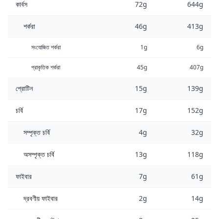
কার্বস
72g
644g
শর্করা
46g
413g
সংযোজিত শর্করা
1g
6g
প্রাকৃতিক শর্করা
45g
407g
প্রোটিন
15g
139g
চর্বি
17g
152g
সম্পৃক্ত চর্বি
4g
32g
অসম্পৃক্ত চর্বি
13g
118g
ফাইবার
7g
61g
দ্রবণীয় ফাইবার
2g
14g