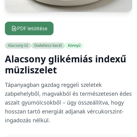
PDF letöltése
Alacsony GI
Diabétesz-barát
Könnyű
Alacsony glikémiás indexű
müzliszelet
Tápanyagban gazdag reggeli szeletek
zabpehelyből, magvakból és természetesen édes
aszalt gyümölcsökből – úgy összeállítva, hogy
hosszan tartó energiát adjanak vércukorszint-
ingadozás nélkül.