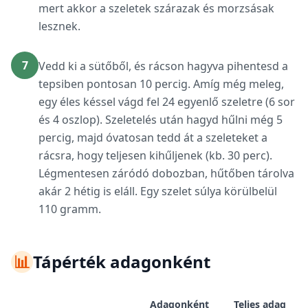
mert akkor a szeletek szárazak és morzsásak
lesznek.
7
Vedd ki a sütőből, és rácson hagyva pihentesd a
tepsiben pontosan 10 percig. Amíg még meleg,
egy éles késsel vágd fel 24 egyenlő szeletre (6 sor
és 4 oszlop). Szeletelés után hagyd hűlni még 5
percig, majd óvatosan tedd át a szeleteket a
rácsra, hogy teljesen kihűljenek (kb. 30 perc).
Légmentesen záródó dobozban, hűtőben tárolva
akár 2 hétig is eláll. Egy szelet súlya körülbelül
110 gramm.
📊
Tápérték adagonként
Adagonként
Teljes adag