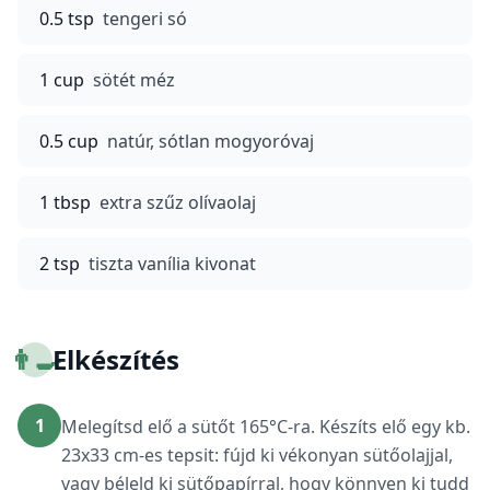
0.5 tsp
tengeri só
1 cup
sötét méz
0.5 cup
natúr, sótlan mogyoróvaj
1 tbsp
extra szűz olívaolaj
2 tsp
tiszta vanília kivonat
👨‍🍳
Elkészítés
1
Melegítsd elő a sütőt 165°C-ra. Készíts elő egy kb.
23x33 cm-es tepsit: fújd ki vékonyan sütőolajjal,
vagy béleld ki sütőpapírral, hogy könnyen ki tudd