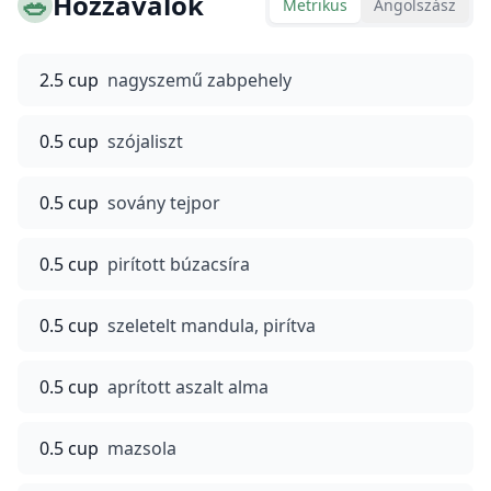
🥗
Hozzávalók
Metrikus
Angolszász
2.5 cup
nagyszemű zabpehely
0.5 cup
szójaliszt
0.5 cup
sovány tejpor
0.5 cup
pirított búzacsíra
0.5 cup
szeletelt mandula, pirítva
0.5 cup
aprított aszalt alma
0.5 cup
mazsola