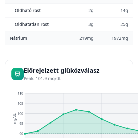
Oldható rost
2g
14g
Oldhatatlan rost
3g
25g
Nátrium
219mg
1972mg
Előrejelzett glükózválasz
Peak: 101.9 mg/dL
110
105
100
mg/dL
95
90