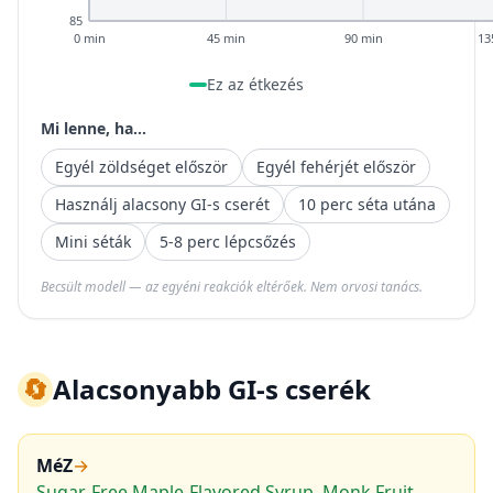
85
0 min
45 min
90 min
13
Ez az étkezés
Mi lenne, ha...
Egyél zöldséget először
Egyél fehérjét először
Használj alacsony GI-s cserét
10 perc séta utána
Mini séták
5-8 perc lépcsőzés
Becsült modell — az egyéni reakciók eltérőek. Nem orvosi tanács.
🔄
Alacsonyabb GI-s cserék
MéZ
→
Sugar-Free Maple-Flavored Syrup, Monk Fruit