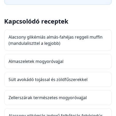
Kapcsolódó receptek
Alacsony glikémiás almás-fahéjas reggeli muffin
(mandulaliszttel a legjobb)
Almaszeletek mogyoróvajjal
Sült avokádó tojással és zöldfűszerekkel
Zellerszárak természetes mogyoróvajjal
Alacsony glikémiás indexű felhőtojás fehérjedús