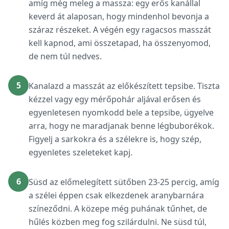
amíg még meleg a massza: egy erős kanállal
keverd át alaposan, hogy mindenhol bevonja a
száraz részeket. A végén egy ragacsos masszát
kell kapnod, ami összetapad, ha összenyomod,
de nem túl nedves.
5
Kanalazd a masszát az előkészített tepsibe. Tiszta
kézzel vagy egy mérőpohár aljával erősen és
egyenletesen nyomkodd bele a tepsibe, ügyelve
arra, hogy ne maradjanak benne légbuborékok.
Figyelj a sarkokra és a szélekre is, hogy szép,
egyenletes szeleteket kapj.
6
Süsd az előmelegített sütőben 23-25 percig, amíg
a szélei éppen csak elkezdenek aranybarnára
színeződni. A közepe még puhának tűnhet, de
hűlés közben meg fog szilárdulni. Ne süsd túl,