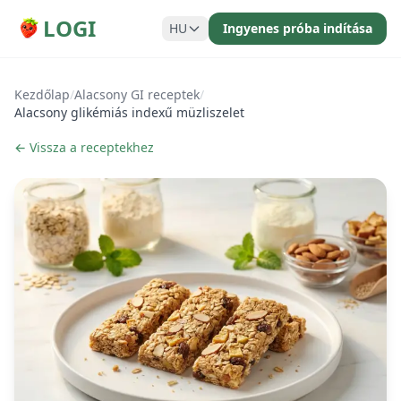
LOGI
HU
Ingyenes próba indítása
Kezdőlap
/
Alacsony GI receptek
/
Alacsony glikémiás indexű müzliszelet
← Vissza a receptekhez