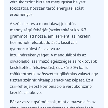
vércukorszint hirtelen megugrása helyett
fokozatos, hosszan tartó energiaellátást
eredményez.
A szójaliszt és a mandulavaj jelentős
mennyiségű fehérjét (szeletenként kb. 6-7
grammot) ad hozzá, ami serkenti az inkretin
hormonok felszabadulását, lassítva a
gyomorürülést és javítva az
inzulinérzékenységet. A mandulából és az
olívaolajból származó egészséges zsírok tovább
késleltetik a felszívódást, és akár 30%-kal is
csökkenthetik az összetett glikémiás választ egy
tisztán szénhidrátalapú snackhez képest. Ez a
zsír-fehérje-rost kombináció a vércukorszint-
kezelés alapköve.
Bár az aszalt gyümölcsök, mint a mazsola és az