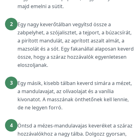
majd emelni a sütit.
2
Egy nagy keverőtálban vegyítsd össze a
zabpelyhet, a szójalisztet, a tejport, a búzacsírát,
a pirított mandulát, az aprított aszalt almát, a
mazsolát és a sót. Egy fakanállal alaposan keverd
össze, hogy a száraz hozzávalók egyenletesen
eloszoljanak.
3
Egy másik, kisebb tálban keverd simára a mézet,
a mandulavajat, az olívaolajat és a vanília
kivonatot. A masszának önthetőnek kell lennie,
de ne legyen forró.
4
Öntsd a mézes-mandulavajas keveréket a száraz
hozzávalókhoz a nagy tálba. Dolgozz gyorsan,