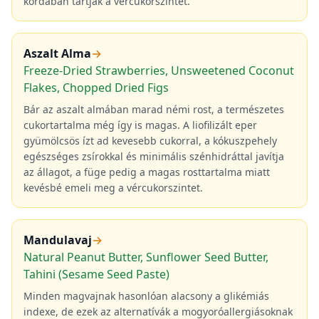
kordában tartják a vércukorszintet.
Aszalt Alma
→
Freeze-Dried Strawberries, Unsweetened Coconut
Flakes, Chopped Dried Figs
Bár az aszalt almában marad némi rost, a természetes
cukortartalma még így is magas. A liofilizált eper
gyümölcsös ízt ad kevesebb cukorral, a kókuszpehely
egészséges zsírokkal és minimális szénhidráttal javítja
az állagot, a füge pedig a magas rosttartalma miatt
kevésbé emeli meg a vércukorszintet.
Mandulavaj
→
Natural Peanut Butter, Sunflower Seed Butter,
Tahini (Sesame Seed Paste)
Minden magvajnak hasonlóan alacsony a glikémiás
indexe, de ezek az alternatívák a mogyoróallergiásoknak