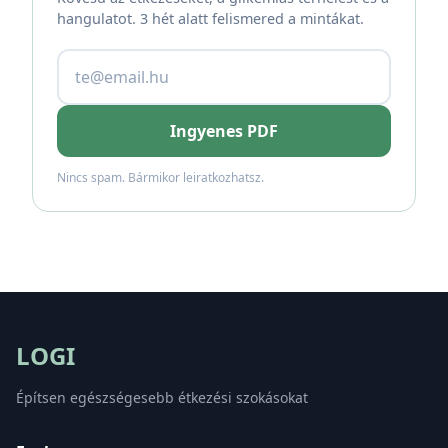
hangulatot. 3 hét alatt felismered a mintákat.
Ingyenes PDF
Nincs spam. Bármikor leiratkozhatsz.
LOGI
Építsen egészségesebb étkezési szokásokat