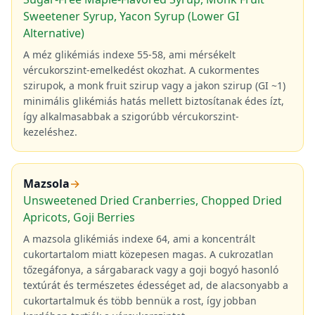
Sweetener Syrup, Yacon Syrup (Lower GI
Alternative)
A méz glikémiás indexe 55-58, ami mérsékelt
vércukorszint-emelkedést okozhat. A cukormentes
szirupok, a monk fruit szirup vagy a jakon szirup (GI ~1)
minimális glikémiás hatás mellett biztosítanak édes ízt,
így alkalmasabbak a szigorúbb vércukorszint-
kezeléshez.
Mazsola
→
Unsweetened Dried Cranberries, Chopped Dried
Apricots, Goji Berries
A mazsola glikémiás indexe 64, ami a koncentrált
cukortartalom miatt közepesen magas. A cukrozatlan
tőzegáfonya, a sárgabarack vagy a goji bogyó hasonló
textúrát és természetes édességet ad, de alacsonyabb a
cukortartalmuk és több bennük a rost, így jobban