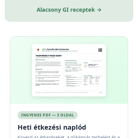
Alacsony GI receptek →
INGYENES PDF — 3 OLDAL
Heti étkezési naplód
Kövesd az étkezéseket, a glikémiás terhelést és a