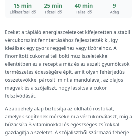
15 min
25 min
40 min
9
Előkészítési idő
Főzési idő
Teljes idő
Adag
Ezeket a tápláló energiaszeleteket kifejezetten a stabil
vércukorszint fenntartásához fejlesztették ki, így
ideálisak egy gyors reggelihez vagy tízóraihoz. A
finomított cukorral teli bolti müzliszeletekkel
ellentétben ez a recept a méz és az aszalt gyümölcsök
természetes édességére épít, amit olyan fehérjedús
összetevőkkel párosít, mint a mandulavaj, az olajos
magvak és a szójaliszt, hogy lassítsa a cukor
felszívódását.
A zabpehely alap biztosítja az oldható rostokat,
amelyek segítenek mérsékelni a vércukorválaszt, míg a
búzacsíra B-vitaminokkal és egészséges zsírokkal
gazdagítja a szeletet. A szójalisztből származó fehérje