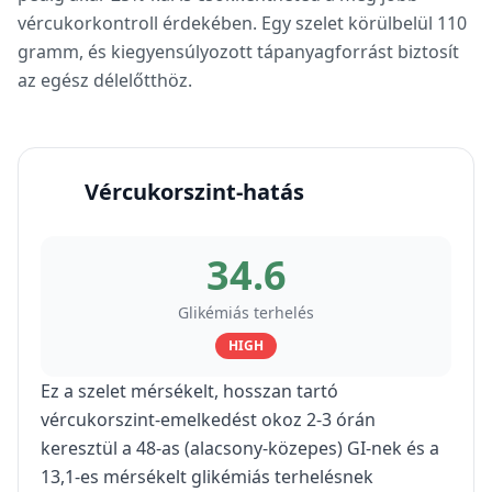
vércukorkontroll érdekében. Egy szelet körülbelül 110
gramm, és kiegyensúlyozott tápanyagforrást biztosít
az egész délelőtthöz.
Vércukorszint-hatás
34.6
Glikémiás terhelés
HIGH
Ez a szelet mérsékelt, hosszan tartó
vércukorszint-emelkedést okoz 2-3 órán
keresztül a 48-as (alacsony-közepes) GI-nek és a
13,1-es mérsékelt glikémiás terhelésnek