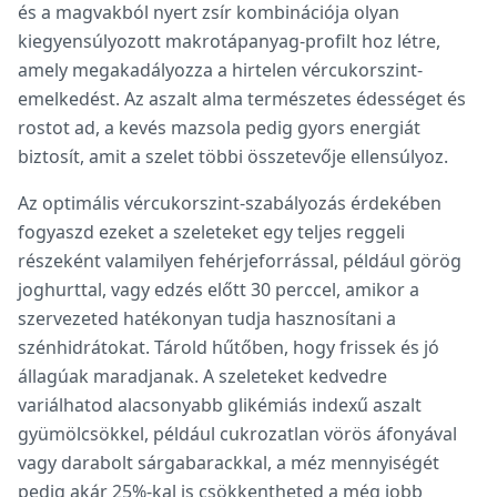
és a magvakból nyert zsír kombinációja olyan
kiegyensúlyozott makrotápanyag-profilt hoz létre,
amely megakadályozza a hirtelen vércukorszint-
emelkedést. Az aszalt alma természetes édességet és
rostot ad, a kevés mazsola pedig gyors energiát
biztosít, amit a szelet többi összetevője ellensúlyoz.
Az optimális vércukorszint-szabályozás érdekében
fogyaszd ezeket a szeleteket egy teljes reggeli
részeként valamilyen fehérjeforrással, például görög
joghurttal, vagy edzés előtt 30 perccel, amikor a
szervezeted hatékonyan tudja hasznosítani a
szénhidrátokat. Tárold hűtőben, hogy frissek és jó
állagúak maradjanak. A szeleteket kedvedre
variálhatod alacsonyabb glikémiás indexű aszalt
gyümölcsökkel, például cukrozatlan vörös áfonyával
vagy darabolt sárgabarackkal, a méz mennyiségét
pedig akár 25%-kal is csökkentheted a még jobb