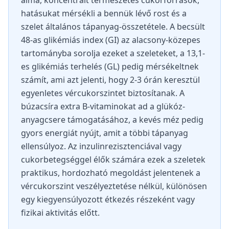
alma, koncentrált természetes cukorforrások,
hatásukat mérsékli a bennük lévő rost és a
szelet általános tápanyag-összetétele. A becsült
48-as glikémiás index (GI) az alacsony-közepes
tartományba sorolja ezeket a szeleteket, a 13,1-
es glikémiás terhelés (GL) pedig mérsékeltnek
számít, ami azt jelenti, hogy 2-3 órán keresztül
egyenletes vércukorszintet biztosítanak. A
búzacsíra extra B-vitaminokat ad a glükóz-
anyagcsere támogatásához, a kevés méz pedig
gyors energiát nyújt, amit a többi tápanyag
ellensúlyoz. Az inzulinrezisztenciával vagy
cukorbetegséggel élők számára ezek a szeletek
praktikus, hordozható megoldást jelentenek a
vércukorszint veszélyeztetése nélkül, különösen
egy kiegyensúlyozott étkezés részeként vagy
fizikai aktivitás előtt.