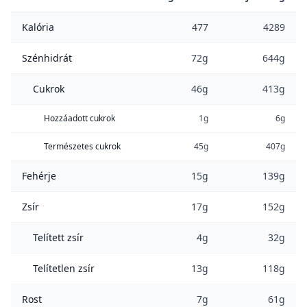
Kalória
477
4289
Szénhidrát
72g
644g
Cukrok
46g
413g
Hozzáadott cukrok
1g
6g
Természetes cukrok
45g
407g
Fehérje
15g
139g
Zsír
17g
152g
Telített zsír
4g
32g
Telítetlen zsír
13g
118g
Rost
7g
61g