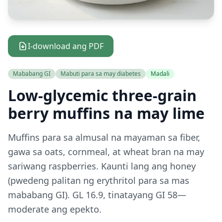
I-download ang PDF
Mababang GI
Mabuti para sa may diabetes
Madali
Low-glycemic three-grain
berry muffins na may lime
Muffins para sa almusal na mayaman sa fiber,
gawa sa oats, cornmeal, at wheat bran na may
sariwang raspberries. Kaunti lang ang honey
(pwedeng palitan ng erythritol para sa mas
mababang GI). GL 16.9, tinatayang GI 58—
moderate ang epekto.