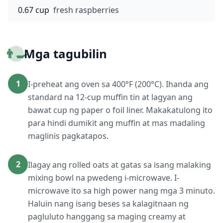
0.67 cup
fresh raspberries
👨‍🍳
Mga tagubilin
1
I-preheat ang oven sa 400°F (200°C). Ihanda ang
standard na 12-cup muffin tin at lagyan ang
bawat cup ng paper o foil liner. Makakatulong ito
para hindi dumikit ang muffin at mas madaling
maglinis pagkatapos.
2
Ilagay ang rolled oats at gatas sa isang malaking
mixing bowl na pwedeng i-microwave. I-
microwave ito sa high power nang mga 3 minuto.
Haluin nang isang beses sa kalagitnaan ng
pagluluto hanggang sa maging creamy at