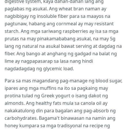
digestive system, kaya dahan-dahan lang ang
paglabas ng asukal. Ang wheat bran naman ay
nagbibigay ng insoluble fiber para sa maayos na
pagtunaw, habang ang cornmeal ay may resistant
starch. Ang mga sariwang raspberries ay isa sa mga
prutas na may pinakamababang asukal, na may 5g
lang ng natural na asukal bawat serving at dagdag na
fiber. Ang bango at anghang ng gadgad na balat ng
lime ay nagpapasarap sa lasa nang hindi
nagdadagdag ng glycemic load.
Para sa mas magandang pag-manage ng blood sugar,
ipares ang mga muffins na ito sa pagkaing may
protina tulad ng Greek yogurt o isang dakot ng
almonds. Ang healthy fats mula sa canola oil ay
nakakatulong din para bagalan ang pag-absorb ng
carbohydrates. Bagama't binawasan na namin ang
honey kumpara sa mga tradisyonal na recipe ng