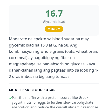
16.7
Glycemic load
MEDIUM
Moderate na epekto sa blood sugar na may
glycemic load na 16.9 at GI na 58. Ang
kombinasyon ng whole grains (oats, wheat bran,
cornmeal) ay nagbibigay ng fiber na
magpapabagal sa pag-absorb ng glucose, kaya
dahan-dahan lang ang pagtaas nito sa loob ng 1-
2 oras imbes na biglaang tumaas.
MGA TIP SA BLOOD SUGAR
Pair the muffin with a protein source like Greek
✓
yogurt, nuts, or eggs to further slow carbohydrate
absorption and reduce the overall glycemic response