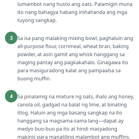
lumambot nang husto ang oats. Palamigin muna
ito nang bahagya habang inihahanda ang mga
tuyong sangkap.
3
Sa isa pang malaking mixing bowl, paghaluin ang
all-purpose flour, cornmeal, wheat bran, baking
powder, at asin gamit ang whisk hanggang sa
maging pantay ang pagkakahalo. Ginagawa ito
para masiguradong kalat ang pampaalsa sa
buong muffin.
4
Sa pinalamig na mixture ng oats, ihalo ang honey,
canola oil, gadgad na balat ng lime, at binating
itlog. Haluin ang mga basang sangkap na ito
hanggang sa magsama-sama lang—dapat ay
medyo buo-buo pa ito at hindi masyadong
makinis para manatiling malambot ang muffins.