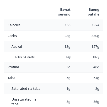
Bawat
Buong
serving
putahe
Calories
165
1974
Carbs
28g
330g
Asukal
13g
157g
Likas na asukal
13g
157g
Protina
3g
40g
Taba
5g
64g
Saturated na taba
1g
8g
Unsaturated na
5g
56g
taba