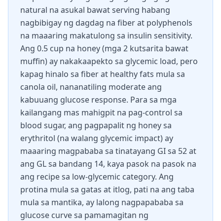
natural na asukal bawat serving habang
nagbibigay ng dagdag na fiber at polyphenols
na maaaring makatulong sa insulin sensitivity.
Ang 0.5 cup na honey (mga 2 kutsarita bawat
muffin) ay nakakaapekto sa glycemic load, pero
kapag hinalo sa fiber at healthy fats mula sa
canola oil, nananatiling moderate ang
kabuuang glucose response. Para sa mga
kailangang mas mahigpit na pag-control sa
blood sugar, ang pagpapalit ng honey sa
erythritol (na walang glycemic impact) ay
maaaring magpababa sa tinatayang GI sa 52 at
ang GL sa bandang 14, kaya pasok na pasok na
ang recipe sa low-glycemic category. Ang
protina mula sa gatas at itlog, pati na ang taba
mula sa mantika, ay lalong nagpapababa sa
glucose curve sa pamamagitan ng