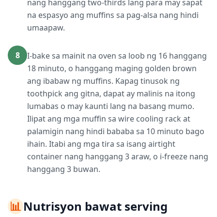
nang hanggang two-thirds lang para may sapat
na espasyo ang muffins sa pag-alsa nang hindi
umaapaw.
8
I-bake sa mainit na oven sa loob ng 16 hanggang
18 minuto, o hanggang maging golden brown
ang ibabaw ng muffins. Kapag tinusok ng
toothpick ang gitna, dapat ay malinis na itong
lumabas o may kaunti lang na basang mumo.
Ilipat ang mga muffin sa wire cooling rack at
palamigin nang hindi bababa sa 10 minuto bago
ihain. Itabi ang mga tira sa isang airtight
container nang hanggang 3 araw, o i-freeze nang
hanggang 3 buwan.
📊
Nutrisyon bawat serving