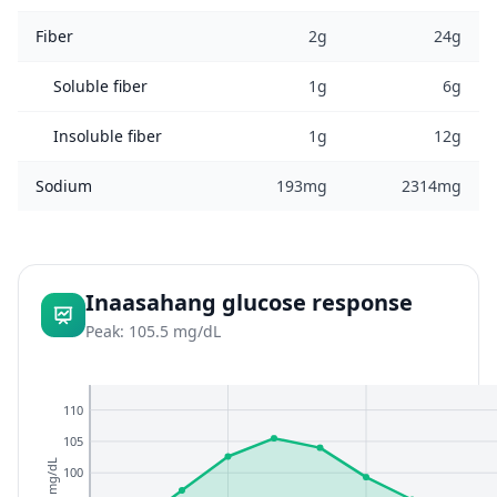
Fiber
2g
24g
Soluble fiber
1g
6g
Insoluble fiber
1g
12g
Sodium
193mg
2314mg
Inaasahang glucose response
Peak: 105.5 mg/dL
110
105
mg/dL
100