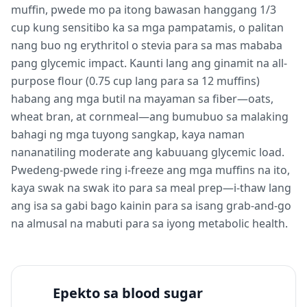
muffin, pwede mo pa itong bawasan hanggang 1/3
cup kung sensitibo ka sa mga pampatamis, o palitan
nang buo ng erythritol o stevia para sa mas mababa
pang glycemic impact. Kaunti lang ang ginamit na all-
purpose flour (0.75 cup lang para sa 12 muffins)
habang ang mga butil na mayaman sa fiber—oats,
wheat bran, at cornmeal—ang bumubuo sa malaking
bahagi ng mga tuyong sangkap, kaya naman
nananatiling moderate ang kabuuang glycemic load.
Pwedeng-pwede ring i-freeze ang mga muffins na ito,
kaya swak na swak ito para sa meal prep—i-thaw lang
ang isa sa gabi bago kainin para sa isang grab-and-go
na almusal na mabuti para sa iyong metabolic health.
Epekto sa blood sugar