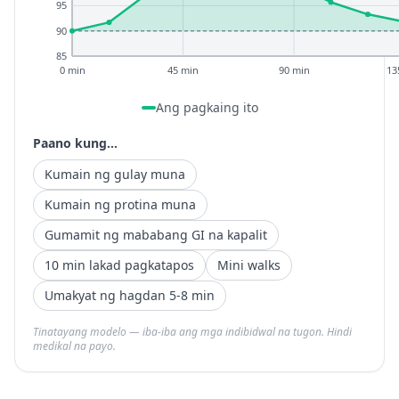
95
90
85
0 min
45 min
90 min
13
Ang pagkaing ito
Paano kung...
Kumain ng gulay muna
Kumain ng protina muna
Gumamit ng mababang GI na kapalit
10 min lakad pagkatapos
Mini walks
Umakyat ng hagdan 5-8 min
Tinatayang modelo — iba-iba ang mga indibidwal na tugon. Hindi
medikal na payo.