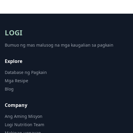
LOGI
Bumuo ng mas malusog na mga kaugalian sa pagkain
Explore
Database ng Pagkain
Mga Resipe
Blog
Company
Ang Aming Misyon
Logi Nutrition Team
Makipag-ugnayan