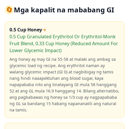
🔄
Mga kapalit na mababang GI
0.5 Cup Honey
→
0.5 Cup Granulated Erythritol Or Erythritol-Monk
Fruit Blend, 0.33 Cup Honey (Reduced Amount For
Lower Glycemic Impact)
Ang honey ay may GI na 55-58 at malaki ang ambag sa
glycemic load ng recipe. Ang erythritol naman ay
walang glycemic impact (GI 0) at nagbibigay ng tamis
nang hindi naaapektuhan ang blood sugar, kaya
napapababa nito ang tinatayang GI mula 58 hanggang
52 at ang GL mula 16.9 hanggang 14. Bilang alternatibo,
ang pagbabawas ng honey sa 1/3 cup ay nagpapababa
ng GL sa bandang 15 habang napananatili ang natural
na tamis.