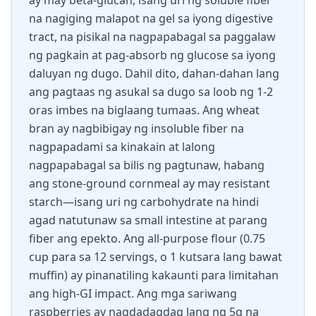
ay may beta-glucan, isang uri ng soluble fiber
na nagiging malapot na gel sa iyong digestive
tract, na pisikal na nagpapabagal sa paggalaw
ng pagkain at pag-absorb ng glucose sa iyong
daluyan ng dugo. Dahil dito, dahan-dahan lang
ang pagtaas ng asukal sa dugo sa loob ng 1-2
oras imbes na biglaang tumaas. Ang wheat
bran ay nagbibigay ng insoluble fiber na
nagpapadami sa kinakain at lalong
nagpapabagal sa bilis ng pagtunaw, habang
ang stone-ground cornmeal ay may resistant
starch—isang uri ng carbohydrate na hindi
agad natutunaw sa small intestine at parang
fiber ang epekto. Ang all-purpose flour (0.75
cup para sa 12 servings, o 1 kutsara lang bawat
muffin) ay pinanatiling kakaunti para limitahan
ang high-GI impact. Ang mga sariwang
raspberries ay nagdadagdag lang ng 5g na