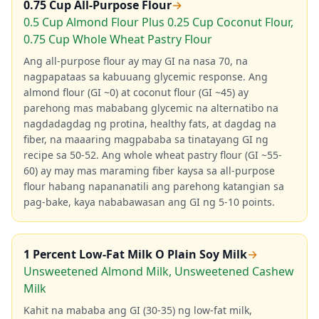
0.75 Cup All-Purpose Flour
→
0.5 Cup Almond Flour Plus 0.25 Cup Coconut Flour,
0.75 Cup Whole Wheat Pastry Flour
Ang all-purpose flour ay may GI na nasa 70, na
nagpapataas sa kabuuang glycemic response. Ang
almond flour (GI ~0) at coconut flour (GI ~45) ay
parehong mas mababang glycemic na alternatibo na
nagdadagdag ng protina, healthy fats, at dagdag na
fiber, na maaaring magpababa sa tinatayang GI ng
recipe sa 50-52. Ang whole wheat pastry flour (GI ~55-
60) ay may mas maraming fiber kaysa sa all-purpose
flour habang napananatili ang parehong katangian sa
pag-bake, kaya nababawasan ang GI ng 5-10 points.
1 Percent Low-Fat Milk O Plain Soy Milk
→
Unsweetened Almond Milk, Unsweetened Cashew
Milk
Kahit na mababa ang GI (30-35) ng low-fat milk,