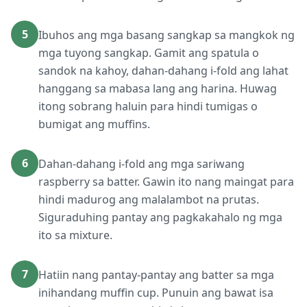
5
Ibuhos ang mga basang sangkap sa mangkok ng
mga tuyong sangkap. Gamit ang spatula o
sandok na kahoy, dahan-dahang i-fold ang lahat
hanggang sa mabasa lang ang harina. Huwag
itong sobrang haluin para hindi tumigas o
bumigat ang muffins.
6
Dahan-dahang i-fold ang mga sariwang
raspberry sa batter. Gawin ito nang maingat para
hindi madurog ang malalambot na prutas.
Siguraduhing pantay ang pagkakahalo ng mga
ito sa mixture.
7
Hatiin nang pantay-pantay ang batter sa mga
inihandang muffin cup. Punuin ang bawat isa