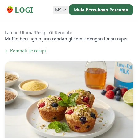
LOGI
MS
Mula Percubaan Percuma
Laman Utama
/
Resipi GI Rendah
/
Muffin beri tiga bijirin rendah glisemik dengan limau nipis
← Kembali ke resipi