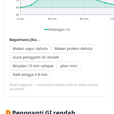
95
90
85
0 min
45 min
90 min
13
Hidangan ini
Bagaimana jika...
Makan sayur dahulu
Makan protein dahulu
Guna pengganti GI rendah
Berjalan 10 min selepas
Jalan mini
Naik tangga 5-8 min
Model anggaran — tindak balas individu berbeza. Bukan nasihat
perubatan.
🔄
Pengganti GI rendah