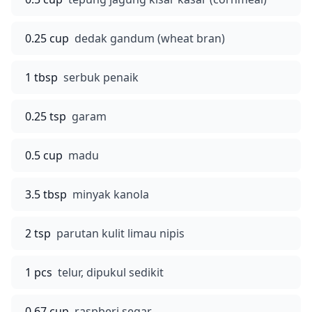
0.25 cup
dedak gandum (wheat bran)
1 tbsp
serbuk penaik
0.25 tsp
garam
0.5 cup
madu
3.5 tbsp
minyak kanola
2 tsp
parutan kulit limau nipis
1 pcs
telur, dipukul sedikit
0.67 cup
raspberi segar