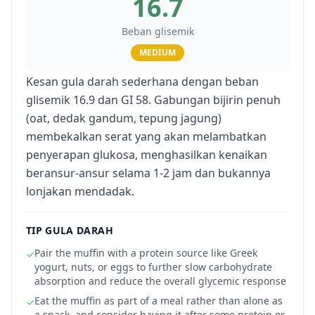
16.7
Beban glisemik
MEDIUM
Kesan gula darah sederhana dengan beban
glisemik 16.9 dan GI 58. Gabungan bijirin penuh
(oat, dedak gandum, tepung jagung)
membekalkan serat yang akan melambatkan
penyerapan glukosa, menghasilkan kenaikan
beransur-ansur selama 1-2 jam dan bukannya
lonjakan mendadak.
TIP GULA DARAH
Pair the muffin with a protein source like Greek
✓
yogurt, nuts, or eggs to further slow carbohydrate
absorption and reduce the overall glycemic response
Eat the muffin as part of a meal rather than alone as
✓
a snack, and consider having it after some protein or