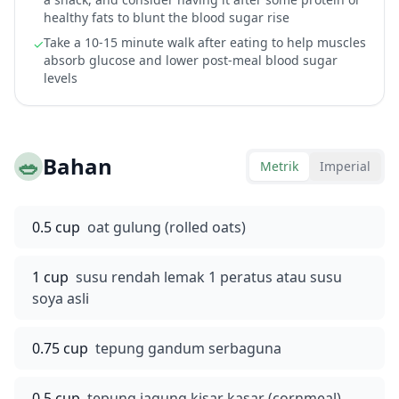
healthy fats to blunt the blood sugar rise
Take a 10-15 minute walk after eating to help muscles
✓
absorb glucose and lower post-meal blood sugar
levels
🥗
Bahan
Metrik
Imperial
0.5 cup
oat gulung (rolled oats)
1 cup
susu rendah lemak 1 peratus atau susu
soya asli
0.75 cup
tepung gandum serbaguna
0.5 cup
tepung jagung kisar kasar (cornmeal)