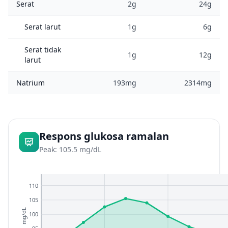
Serat
2g
24g
Serat larut
1g
6g
Serat tidak
1g
12g
larut
Natrium
193mg
2314mg
Respons glukosa ramalan
Peak: 105.5 mg/dL
110
105
mg/dL
100