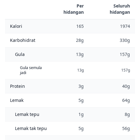
Per
Seluruh
hidangan
hidangan
Kalori
165
1974
Karbohidrat
28g
330g
Gula
13g
157g
Gula semula
13g
157g
jadi
Protein
3g
40g
Lemak
5g
64g
Lemak tepu
1g
8g
Lemak tak tepu
5g
56g