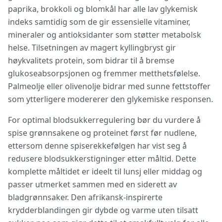
paprika, brokkoli og blomkål har alle lav glykemisk
indeks samtidig som de gir essensielle vitaminer,
mineraler og antioksidanter som støtter metabolsk
helse. Tilsetningen av magert kyllingbryst gir
høykvalitets protein, som bidrar til å bremse
glukoseabsorpsjonen og fremmer metthetsfølelse.
Palmeolje eller olivenolje bidrar med sunne fettstoffer
som ytterligere modererer den glykemiske responsen.
For optimal blodsukkerregulering bør du vurdere å
spise grønnsakene og proteinet først før nudlene,
ettersom denne spiserekkefølgen har vist seg å
redusere blodsukkerstigninger etter måltid. Dette
komplette måltidet er ideelt til lunsj eller middag og
passer utmerket sammen med en siderett av
bladgrønnsaker. Den afrikansk-inspirerte
krydderblandingen gir dybde og varme uten tilsatt