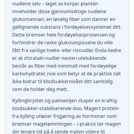
nudlene selv – laget av konjac-planten
inneholder disse gjennomsiktige nudlene
glukomannan, en løselig fiber som danner en
gellignende substans i fordøyelsessystemet ditt.
Dette bremser hele fordøyelsesprosessen og
forhindrer de raske glukosespissene du ville
fått fra vanlige hvete- eller risnudler. Enda bedre
er at shirataki-nudler nesten utelukkende
består av fiber med minimalt med fordøyelige
karbohydrater, noe som betyr at de praktisk talt
ikke bidrar til blodsukkernivået ditt samtidig
som de holder deg mett.
Kyllingbrystet og palmeoljen skaper en kraftig
blodsukker-stabiliserende duo. Magert protein
fra kylling utløser frigjøring av hormoner som
bremser magetømmingen – i praksis tar magen
din lengre tid på å sende maten videre til