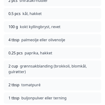
2 pcs
shirataki-nudler
0.5 pcs
kål, hakket
100 g
kokt kyllingbryst, revet
4 tbsp
palmeolje eller olivenolje
0.25 pcs
paprika, hakket
2 cup
grønnsakblanding (brokkoli, blomkål,
gulrøtter)
2 tbsp
tomatpuré
1 tbsp
buljonpulver eller terning