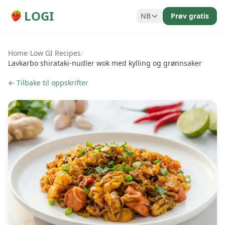
LOGI
NB
Prøv gratis
Home
/
Low GI Recipes
/
Lavkarbo shirataki-nudler wok med kylling og grønnsaker
← Tilbake til oppskrifter