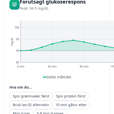
Forutsagt glukoserespons
Peak: 94.5 mg/dL
100
95
mg/dL
90
85
0 min
45 min
90 min
13
Dette måltidet
Hva om du...
Spis grønnsaker først
Spis protein först
Bruk lav-GI alternativ
10 min gåtur etter
Mini turer
5-8 min trapper