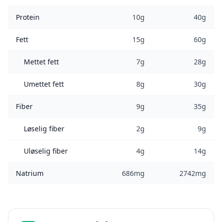
Protein
10g
40g
Fett
15g
60g
Mettet fett
7g
28g
Umettet fett
8g
30g
Fiber
9g
35g
Løselig fiber
2g
9g
Uløselig fiber
4g
14g
Natrium
686mg
2742mg