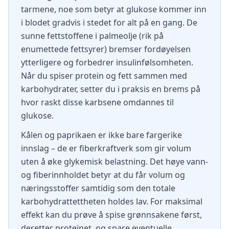
tarmene, noe som betyr at glukose kommer inn
i blodet gradvis i stedet for alt på en gang. De
sunne fettstoffene i palmeolje (rik på
enumettede fettsyrer) bremser fordøyelsen
ytterligere og forbedrer insulinfølsomheten.
Når du spiser protein og fett sammen med
karbohydrater, setter du i praksis en brems på
hvor raskt disse karbsene omdannes til
glukose.
Kålen og paprikaen er ikke bare fargerike
innslag – de er fiberkraftverk som gir volum
uten å øke glykemisk belastning. Det høye vann-
og fiberinnholdet betyr at du får volum og
næringsstoffer samtidig som den totale
karbohydrattettheten holdes lav. For maksimal
effekt kan du prøve å spise grønnsakene først,
deretter proteinet, og spare eventuelle