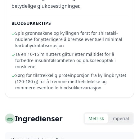
betydelige glukosestigninger.
BLODSUKKERTIPS
Spis grønnsakene og kyllingen først før shirataki-
✓
nudlene for ytterligere å bremse eventuell minimal
karbohydratabsorpsjon
Ta en 10-15 minutters gåtur etter måltidet for å
✓
forbedre insulinfølsomheten og glukoseopptak i
musklene
Sørg for tilstrekkelig proteinporsjon fra kyllingbrystet
✓
(120-180 g) for å fremme metthetsfølelse og
minimere eventuelle blodsukkervariasjon
🥗
Ingredienser
Metrisk
Imperial