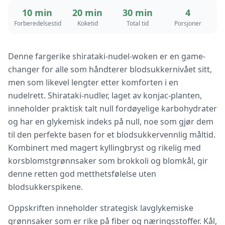
10 min
20 min
30 min
4
Forberedelsestid
Koketid
Total tid
Porsjoner
Denne fargerike shirataki-nudel-woken er en game-
changer for alle som håndterer blodsukkernivået sitt,
men som likevel lengter etter komforten i en
nudelrett. Shirataki-nudler, laget av konjac-planten,
inneholder praktisk talt null fordøyelige karbohydrater
og har en glykemisk indeks på null, noe som gjør dem
til den perfekte basen for et blodsukkervennlig måltid.
Kombinert med magert kyllingbryst og rikelig med
korsblomstgrønnsaker som brokkoli og blomkål, gir
denne retten god metthetsfølelse uten
blodsukkerspikene.
Oppskriften inneholder strategisk lavglykemiske
grønnsaker som er rike på fiber og næringsstoffer. Kål,