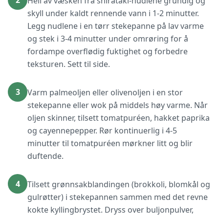
2
Hell av væsken fra shirataki-nudlene grundig og
skyll under kaldt rennende vann i 1-2 minutter.
Legg nudlene i en tørr stekepanne på lav varme
og stek i 3-4 minutter under omrøring for å
fordampe overflødig fuktighet og forbedre
teksturen. Sett til side.
3
Varm palmeoljen eller olivenoljen i en stor
stekepanne eller wok på middels høy varme. Når
oljen skinner, tilsett tomatpuréen, hakket paprika
og cayennepepper. Rør kontinuerlig i 4-5
minutter til tomatpuréen mørkner litt og blir
duftende.
4
Tilsett grønnsakblandingen (brokkoli, blomkål og
gulrøtter) i stekepannen sammen med det revne
kokte kyllingbrystet. Dryss over buljonpulver,