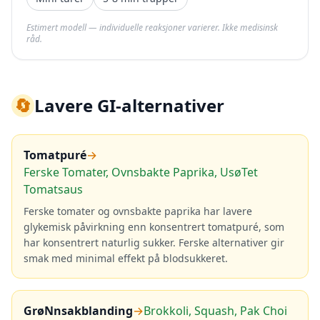
Estimert modell — individuelle reaksjoner varierer. Ikke medisinsk
råd.
🔄
Lavere GI-alternativer
Tomatpuré
→
Ferske Tomater, Ovnsbakte Paprika, UsøTet
Tomatsaus
Ferske tomater og ovnsbakte paprika har lavere
glykemisk påvirkning enn konsentrert tomatpuré, som
har konsentrert naturlig sukker. Ferske alternativer gir
smak med minimal effekt på blodsukkeret.
GrøNnsakblanding
→
Brokkoli, Squash, Pak Choi