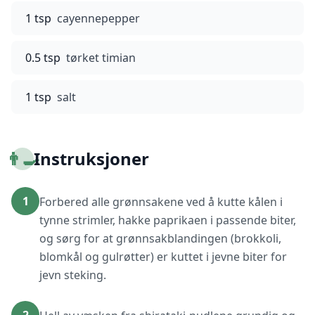
1 tsp
cayennepepper
0.5 tsp
tørket timian
1 tsp
salt
👨‍🍳
Instruksjoner
1
Forbered alle grønnsakene ved å kutte kålen i
tynne strimler, hakke paprikaen i passende biter,
og sørg for at grønnsakblandingen (brokkoli,
blomkål og gulrøtter) er kuttet i jevne biter for
jevn steking.