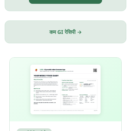
कम GI रेसिपी →