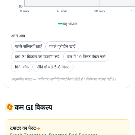
85
0 min
45 min
90 min
13
यह भोजन
अगर आप...
पहले सब्जियाँ खाएँ
पहले प्रोटीन खाएँ
कम GI विकल्प का उपयोग करें
बाद में 10 मिनट पैदल चलें
मिनी वॉक
सीढ़ियाँ चढ़ें 5-8 मिनट
अनुमानित मॉडल — व्यक्तिगत प्रतिक्रियाएँ भिन्न होती हैं। चिकित्सा सलाह नहीं है।
🔄
कम GI विकल्प
टमाटर का पेस्ट
→