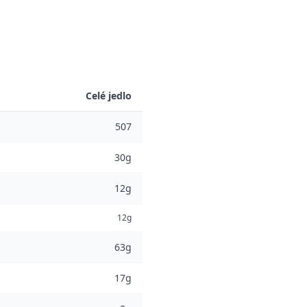
Celé jedlo
507
30g
12g
12g
63g
17g