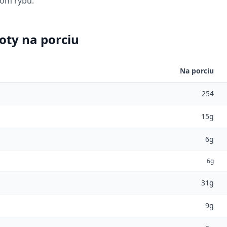
tom rybu.
oty na porciu
Na porciu
254
15g
6g
6g
31g
9g