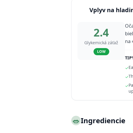
Vplyv na hladi
Oča
2.4
bie
na 
Glykemická záťaž
LOW
TIP
Ea
✓
Th
✓
Pa
✓
u
🥗
Ingrediencie