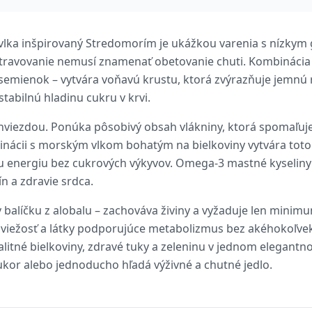
vlka inšpirovaný Stredomorím je ukážkou varenia s nízkym
stravovanie nemusí znamenať obetovanie chuti. Kombinácia c
 semienok – vytvára voňavú krustu, ktorá zvýrazňuje jemnú
tabilnú hladinu cukru v krvi.
u hviezdou. Ponúka pôsobivý obsah vlákniny, ktorá spomaľuj
inácii s morským vlkom bohatým na bielkoviny vytvára toto
u energiu bez cukrových výkyvov. Omega-3 mastné kyseliny
ín a zdravie srdca.
 balíčku z alobalu – zachováva živiny a vyžaduje len minim
u sviežosť a látky podporujúce metabolizmus bez akéhokoľve
litné bielkoviny, zdravé tuky a zeleninu v jednom elegantno
cukor alebo jednoducho hľadá výživné a chutné jedlo.