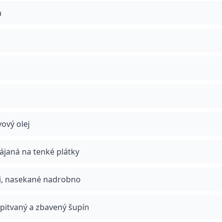
a
ový olej
rájaná na tenké plátky
li, nasekané nadrobno
ypitvaný a zbavený šupín