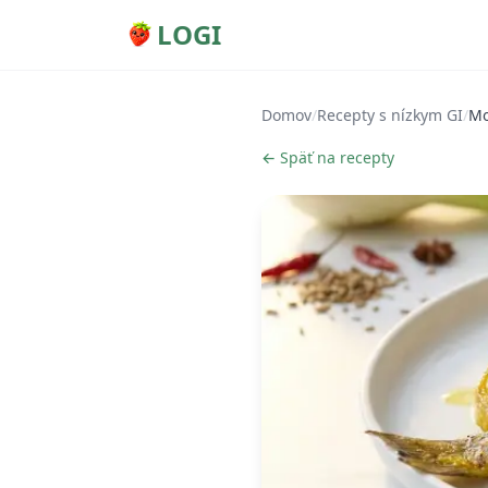
LOGI
Domov
/
Recepty s nízkym GI
/
Mo
← Späť na recepty