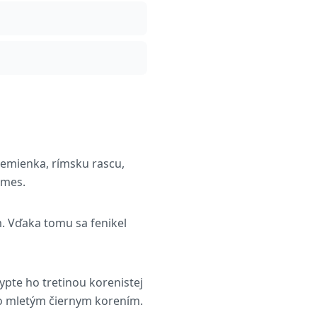
 semienka, rímsku rascu,
zmes.
om. Vďaka tomu sa fenikel
ypte ho tretinou korenistej
vo mletým čiernym korením.