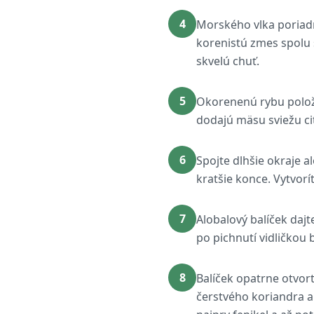
4
Morského vlka poriadn
korenistú zmes spolu 
skvelú chuť.
5
Okorenenú rybu položt
dodajú mäsu sviežu c
6
Spojte dlhšie okraje a
kratšie konce. Vytvorí
7
Alobalový balíček dajt
po pichnutí vidličkou 
8
Balíček opatrne otvort
čerstvého koriandra a 