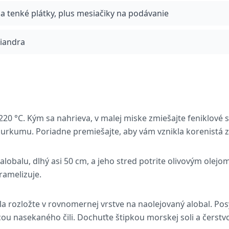
na tenké plátky, plus mesiačiky na podávanie
riandra
220 °C. Kým sa nahrieva, v malej miske zmiešajte feniklové
urkumu. Poriadne premiešajte, aby vám vznikla korenistá 
 alobalu, dlhý asi 50 cm, a jeho stred potrite olivovým olej
ramelizuje.
la rozložte v rovnomernej vrstve na naolejovaný alobal. Pos
ou nasekaného čili. Dochuťte štipkou morskej soli a čerst