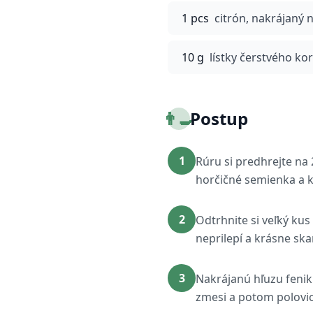
1 pcs
citrón, nakrájaný 
10 g
lístky čerstvého ko
👨‍🍳
Postup
1
Rúru si predhrejte na 
horčičné semienka a k
2
Odtrhnite si veľký kus
neprilepí a krásne ska
3
Nakrájanú hľuzu fenik
zmesi a potom polovic