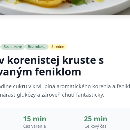
Bezlepkové
Bez mlieka
Stredné
v korenistej kruste s
vaným feniklom
adine cukru v krvi, plná aromatického korenia a feni
árast glukózy a zároveň chutí fantasticky.
15 min
25 min
Čas varenia
Celkový čas