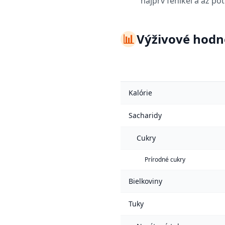
najprv fenikel a až po
📊
Výživové hodn
Kalórie
Sacharidy
Cukry
Prírodné cukry
Bielkoviny
Tuky