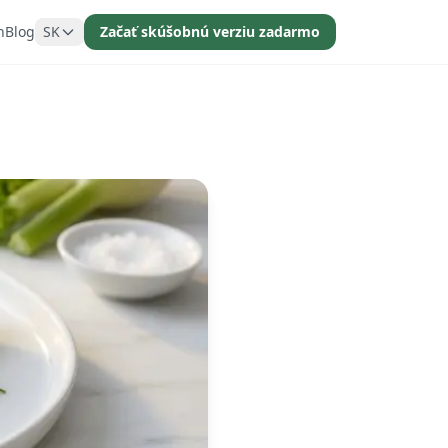
n
Blog
SK
Začať skúšobnú verziu zadarmo