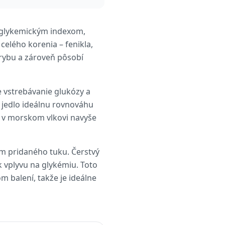
 glykemickým indexom,
elého korenia – fenikla,
 rybu a zároveň pôsobí
e vstrebávanie glukózy a
 jedlo ideálnu rovnováhu
 v morskom vlkovi navyše
um pridaného tuku. Čerstvý
k vplyvu na glykémiu. Toto
m balení, takže je ideálne