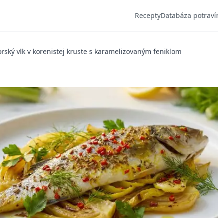
Recepty
Databáza potraví
rský vlk v korenistej kruste s karamelizovaným feniklom