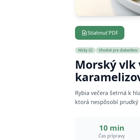
Stiahnuť PDF
Nízky GI
Vhodné pre diabetikov
Morský vlk 
karamelizo
Rybia večera šetrná k hl
ktorá nespôsobí prudký n
10 min
Čas prípravy