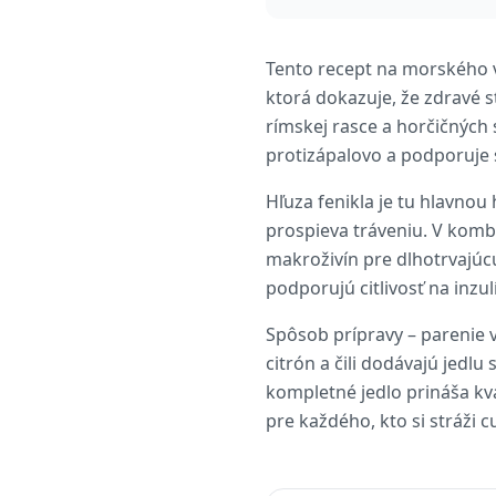
Tento recept na morského 
ktorá dokazuje, že zdravé 
rímskej rasce a horčičných
protizápalovo a podporuje s
Hľuza fenikla je tu hlavno
prospieva tráveniu. V komb
makroživín pre dlhotrvajúc
podporujú citlivosť na inzul
Spôsob prípravy – parenie v
citrón a čili dodávajú jedl
kompletné jedlo prináša kva
pre každého, kto si stráži 