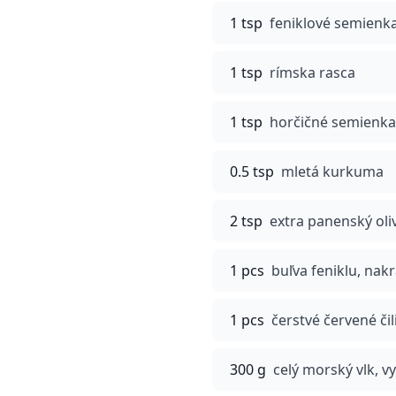
1 tsp
feniklové semienk
1 tsp
rímska rasca
1 tsp
horčičné semienka
0.5 tsp
mletá kurkuma
2 tsp
extra panenský oliv
1 pcs
buľva feniklu, nak
1 pcs
čerstvé červené či
300 g
celý morský vlk, v