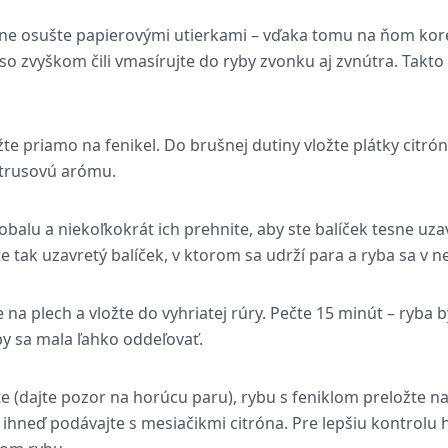
e osušte papierovými utierkami – vďaka tomu na ňom koren
so zvyškom čili vmasírujte do ryby zvonku aj zvnútra. Takt
e priamo na fenikel. Do brušnej dutiny vložte plátky citró
itrusovú arómu.
lobalu a niekoľkokrát ich prehnite, aby ste balíček tesne uzav
te tak uzavretý balíček, v ktorom sa udrží para a ryba sa v n
e na plech a vložte do vyhriatej rúry. Pečte 15 minút – ryba
by sa mala ľahko oddeľovať.
e (dajte pozor na horúcu paru), rybu s feniklom preložte na
ihneď podávajte s mesiačikmi citróna. Pre lepšiu kontrolu h