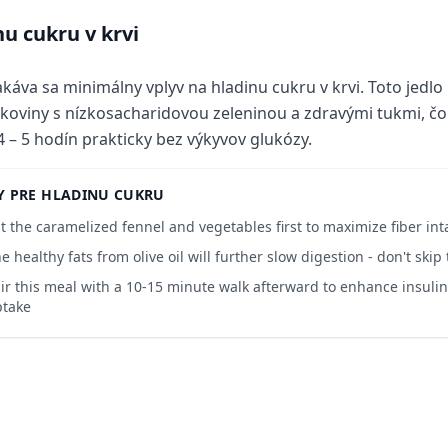
nu cukru v krvi
káva sa minimálny vplyv na hladinu cukru v krvi. Toto jedl
lkoviny s nízkosacharidovou zeleninou a zdravými tukmi, čo 
4 – 5 hodín prakticky bez výkyvov glukózy.
Y PRE HLADINU CUKRU
t the caramelized fennel and vegetables first to maximize fiber int
e healthy fats from olive oil will further slow digestion - don't skip
ir this meal with a 10-15 minute walk afterward to enhance insulin
ptake