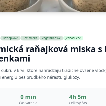
Bezlepkové
Bez mlieka
Vegetariánske
Jednoduché
mická raňajková miska s
ienkami
 cukru v krvi, ktoré nahrádzajú tradičné ovsené vloč
 energiu bez prudkého nárastu glukózy.
0 min
4h 5m
Čas varenia
Celkový čas