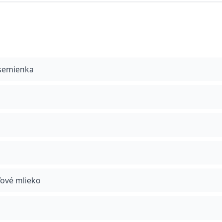
semienka
ové mlieko