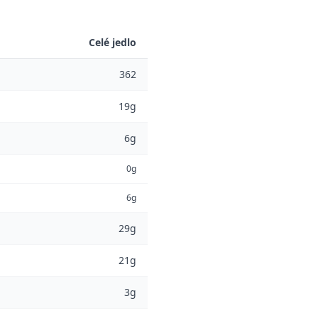
Celé jedlo
362
19g
6g
0g
6g
29g
21g
3g