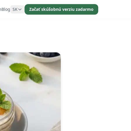
n
Blog
SK
Začať skúšobnú verziu zadarmo