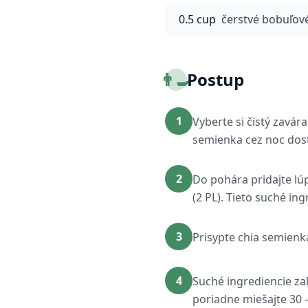
0.5 cup
čerstvé bobuľov
👨‍🍳
Postup
1
Vyberte si čistý zavá
semienka cez noc dos
2
Do pohára pridajte lú
(2 PL). Tieto suché ing
3
Prisypte chia semienka
4
Suché ingrediencie za
poriadne miešajte 30 –