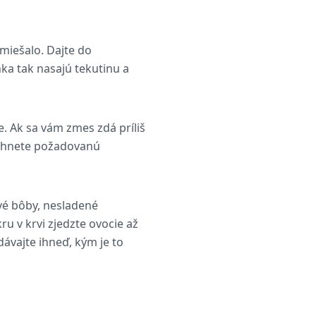
miešalo. Dajte do
nka tak nasajú tekutinu a
. Ak sa vám zmes zdá príliš
siahnete požadovanú
ové bôby, nesladené
u v krvi zjedzte ovocie až
ávajte ihneď, kým je to