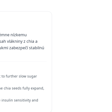
trémne nízkemu
ah vlákniny z chia a
ukmi zabezpečí stabilnú
 to further slow sugar
he chia seeds fully expand,
 insulin sensitivity and