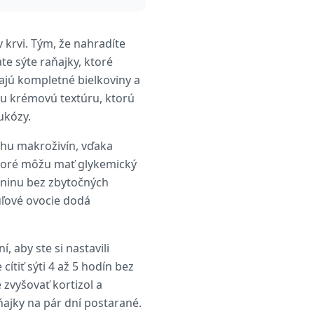
 krvi. Tým, že nahradíte
e sýte raňajky, ktoré
jú kompletné bielkoviny a
mu krémovú textúru, ktorú
ukózy.
áhu makroživín, vďaka
 ktoré môžu mať glykemický
ákninu bez zbytočných
uľové ovocie dodá
, aby ste si nastavili
tiť sýti 4 až 5 hodín bez
 zvyšovať kortizol a
aňajky na pár dní postarané.