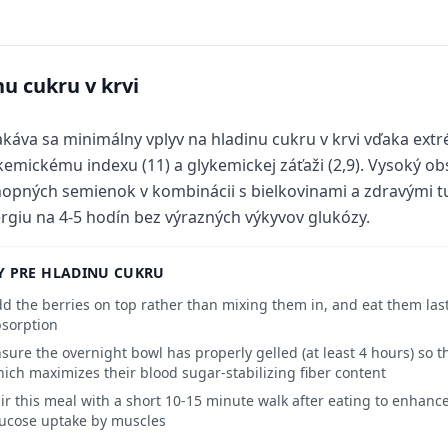
nu cukru v krvi
káva sa minimálny vplyv na hladinu cukru v krvi vďaka ex
kemickému indexu (11) a glykemickej záťaži (2,9). Vysoký obs
opných semienok v kombinácii s bielkovinami a zdravými t
rgiu na 4-5 hodín bez výrazných výkyvov glukózy.
Y PRE HLADINU CUKRU
d the berries on top rather than mixing them in, and eat them last
sorption
sure the overnight bowl has properly gelled (at least 4 hours) so t
ich maximizes their blood sugar-stabilizing fiber content
ir this meal with a short 10-15 minute walk after eating to enhance
ucose uptake by muscles