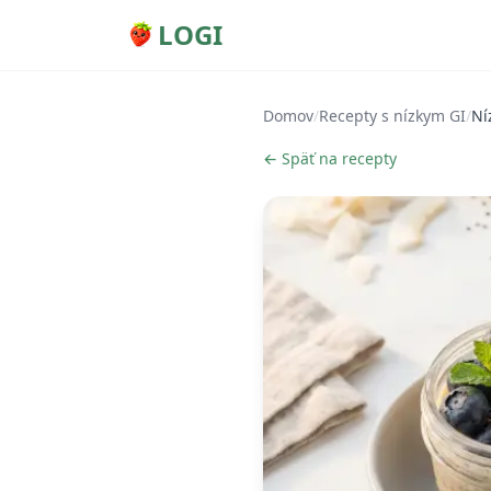
LOGI
Domov
/
Recepty s nízkym GI
/
Ní
← Späť na recepty