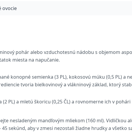
é ovocie
raninový pohár alebo vzduchotesnú nádobu s objemom aspoň
tatok miesta na napučanie.
pané konopné semienka (3 PL), kokosovú múku (0,5 PL) a n
rediencie tvoria bielkovinový a vlákninový základ, ktorý stabi
 (2 PL) a mletú škoricu (0,25 ČL) a rovnomerne ich v pohári 
lejte nesladeným mandľovým mliekom (160 ml). Vidličkou a
 45 sekúnd, aby v zmesi nezostali žiadne hrudky a všetko sa