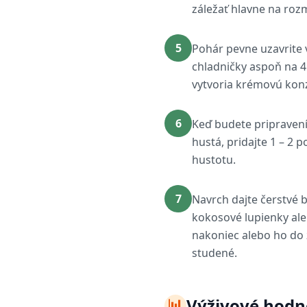
záležať hlavne na roz
5
Pohár pevne uzavrite 
chladničky aspoň na 4 
vytvoria krémovú kon
6
Keď budete pripravení
hustá, pridajte 1 – 2
hustotu.
7
Navrch dajte čerstvé 
kokosové lupienky ale
nakoniec alebo ho do 
studené.
📊
Výživové hodn