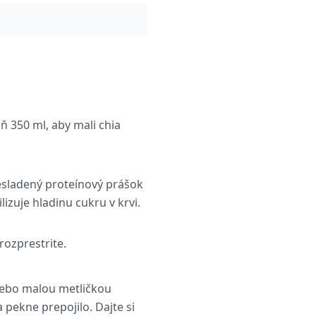
 350 ml, aby mali chia
esladený proteínový prášok
lizuje hladinu cukru v krvi.
rozprestrite.
lebo malou metličkou
 pekne prepojilo. Dajte si