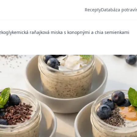
Recepty
Databáza potraví
zkoglykemická raňajková miska s konopnými a chia semienkami