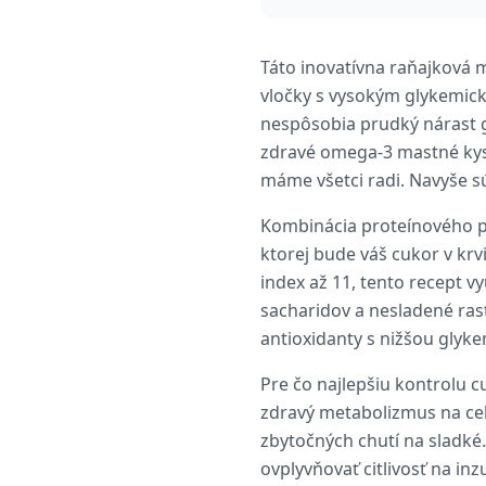
Táto inovatívna raňajková m
vločky s vysokým glykemick
nespôsobia prudký nárast 
zdravé omega-3 mastné kyse
máme všetci radi. Navyše sú
Kombinácia proteínového p
ktorej bude váš cukor v krv
index až 11, tento recept 
sacharidov a nesladené ras
antioxidanty s nižšou glyk
Pre čo najlepšiu kontrolu cu
zdravý metabolizmus na celý
zbytočných chutí na sladké.
ovplyvňovať citlivosť na in