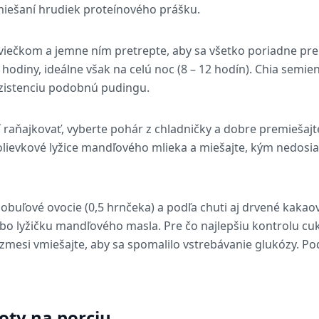
miešaní hrudiek proteínového prášku.
viečkom a jemne ním pretrepte, aby sa všetko poriadne pre
hodiny, ideálne však na celú noc (8 – 12 hodín). Chia semie
zistenciu podobnú pudingu.
 raňajkovať, vyberte pohár z chladničky a dobre premiešajte
 polievkové lyžice mandľového mlieka a miešajte, kým nedo
bobuľové ovocie (0,5 hrnčeka) a podľa chuti aj drvené kaka
bo lyžičku mandľového masla. Pre čo najlepšiu kontrolu cukr
zmesi vmiešajte, aby sa spomalilo vstrebávanie glukózy. Pod
oty na porciu