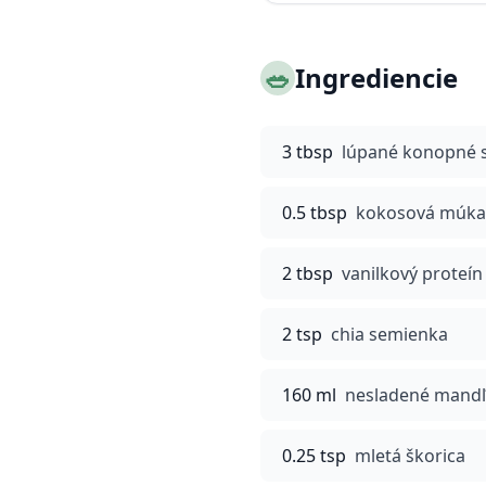
🥗
Ingrediencie
3 tbsp
lúpané konopné 
0.5 tbsp
kokosová múka
2 tbsp
vanilkový proteín
2 tsp
chia semienka
160 ml
nesladené mandľ
0.25 tsp
mletá škorica