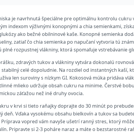
iska je navrhnutá špeciálne pre optimálnu kontrolu cukru v
ým indexom výživnými konopnými a chia semienkami, získat
glukózy ako bežné obilninové kaše. Konopné semienka doda
liny, zatiaľ čo chia semienka po napučaní vytvoria tú zná
 plné rozpustnej vlákniny, ktorá spomaľuje vstrebávanie gl
rášku, zdravých tukov a vlákniny vytvára dokonalú rovnov
i stabilný celé dopoludnie. Na rozdiel od instantných kaší,
využíva len suroviny s nízkym GI. Kokosová múka pridáva vl
tlinné mlieko udržuje obsah cukru na minime. Čerstvé bob
emickou záťažou než iné druhy ovocia.
kru v krvi si tieto raňajky doprajte do 30 minút po prebudení
 deň. Vďaka vysokému obsahu bielkovín a tukov sa budete cí
 Príprava vopred vám navyše ušetrí ranný stres, ktorý môže
zulín. Pripravte si 2-3 poháre naraz a máte o bezstarostné r