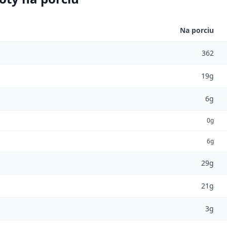
Na porciu
362
19g
6g
0g
6g
29g
21g
3g