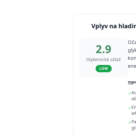
Vplyv na hladi
Oča
2.9
gly
kon
Glykemická záťaž
ene
LOW
TIP
Ad
✓
ab
En
✓
wh
Pa
✓
gl