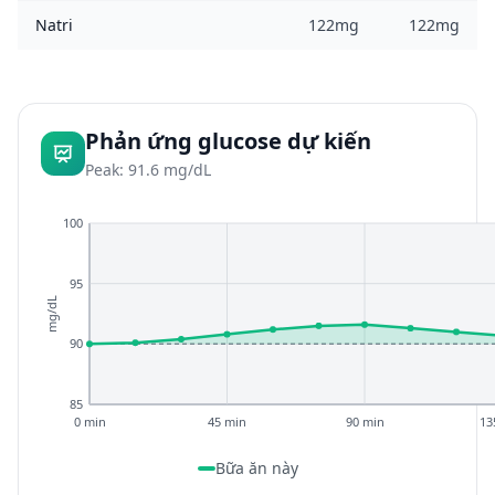
Natri
122mg
122mg
Phản ứng glucose dự kiến
Peak: 91.6 mg/dL
100
95
mg/dL
90
85
0 min
45 min
90 min
13
Bữa ăn này