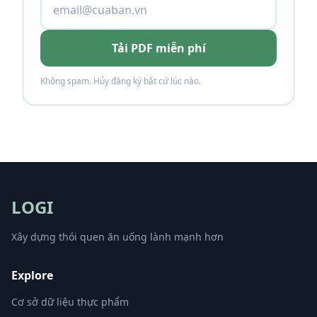
Tải PDF miễn phí
Không spam. Hủy đăng ký bất cứ lúc nào.
LOGI
Xây dựng thói quen ăn uống lành mạnh hơn
Explore
Cơ sở dữ liệu thực phẩm