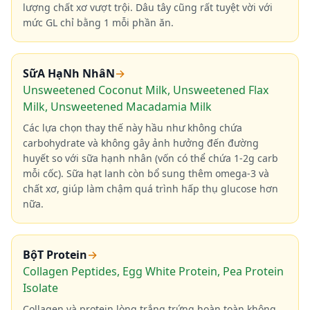
lượng chất xơ vượt trội. Dâu tây cũng rất tuyệt vời với
mức GL chỉ bằng 1 mỗi phần ăn.
SữA HạNh NhâN
→
Unsweetened Coconut Milk, Unsweetened Flax
Milk, Unsweetened Macadamia Milk
Các lựa chọn thay thế này hầu như không chứa
carbohydrate và không gây ảnh hưởng đến đường
huyết so với sữa hạnh nhân (vốn có thể chứa 1-2g carb
mỗi cốc). Sữa hạt lanh còn bổ sung thêm omega-3 và
chất xơ, giúp làm chậm quá trình hấp thụ glucose hơn
nữa.
BộT Protein
→
Collagen Peptides, Egg White Protein, Pea Protein
Isolate
Collagen và protein lòng trắng trứng hoàn toàn không