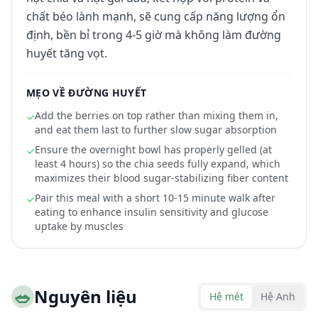
chất béo lành mạnh, sẽ cung cấp năng lượng ổn
định, bền bỉ trong 4-5 giờ mà không làm đường
huyết tăng vọt.
MẸO VỀ ĐƯỜNG HUYẾT
Add the berries on top rather than mixing them in,
✓
and eat them last to further slow sugar absorption
Ensure the overnight bowl has properly gelled (at
✓
least 4 hours) so the chia seeds fully expand, which
maximizes their blood sugar-stabilizing fiber content
Pair this meal with a short 10-15 minute walk after
✓
eating to enhance insulin sensitivity and glucose
uptake by muscles
🥗
Nguyên liệu
Hệ mét
Hệ Anh