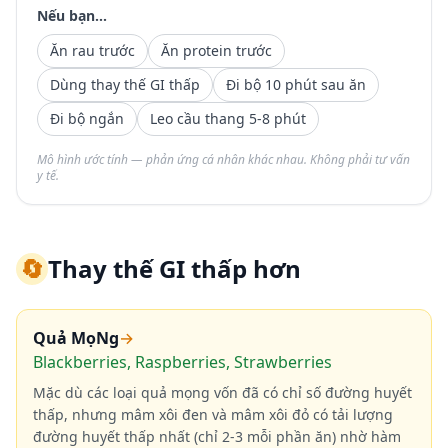
Nếu bạn...
Ăn rau trước
Ăn protein trước
Dùng thay thế GI thấp
Đi bộ 10 phút sau ăn
Đi bộ ngắn
Leo cầu thang 5-8 phút
Mô hình ước tính — phản ứng cá nhân khác nhau. Không phải tư vấn
y tế.
🔄
Thay thế GI thấp hơn
Quả MọNg
→
Blackberries, Raspberries, Strawberries
Mặc dù các loại quả mọng vốn đã có chỉ số đường huyết
thấp, nhưng mâm xôi đen và mâm xôi đỏ có tải lượng
đường huyết thấp nhất (chỉ 2-3 mỗi phần ăn) nhờ hàm