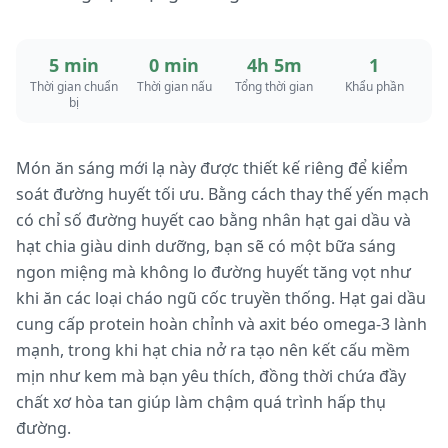
5 min
0 min
4h 5m
1
Thời gian chuẩn
Thời gian nấu
Tổng thời gian
Khẩu phần
bị
Món ăn sáng mới lạ này được thiết kế riêng để kiểm
soát đường huyết tối ưu. Bằng cách thay thế yến mạch
có chỉ số đường huyết cao bằng nhân hạt gai dầu và
hạt chia giàu dinh dưỡng, bạn sẽ có một bữa sáng
ngon miệng mà không lo đường huyết tăng vọt như
khi ăn các loại cháo ngũ cốc truyền thống. Hạt gai dầu
cung cấp protein hoàn chỉnh và axit béo omega-3 lành
mạnh, trong khi hạt chia nở ra tạo nên kết cấu mềm
mịn như kem mà bạn yêu thích, đồng thời chứa đầy
chất xơ hòa tan giúp làm chậm quá trình hấp thụ
đường.