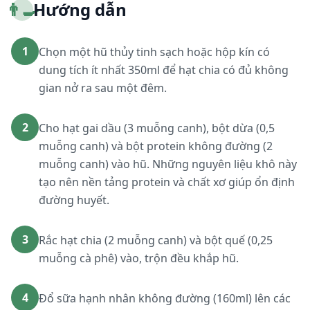
👨‍🍳
Hướng dẫn
1
Chọn một hũ thủy tinh sạch hoặc hộp kín có
dung tích ít nhất 350ml để hạt chia có đủ không
gian nở ra sau một đêm.
2
Cho hạt gai dầu (3 muỗng canh), bột dừa (0,5
muỗng canh) và bột protein không đường (2
muỗng canh) vào hũ. Những nguyên liệu khô này
tạo nên nền tảng protein và chất xơ giúp ổn định
đường huyết.
3
Rắc hạt chia (2 muỗng canh) và bột quế (0,25
muỗng cà phê) vào, trộn đều khắp hũ.
4
Đổ sữa hạnh nhân không đường (160ml) lên các