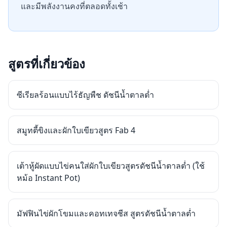
และมีพลังงานคงที่ตลอดทั้งเช้า
สูตรที่เกี่ยวข้อง
ซีเรียลร้อนแบบไร้ธัญพืช ดัชนีน้ำตาลต่ำ
สมูทตี้ขิงและผักใบเขียวสูตร Fab 4
เต้าหู้ผัดแบบไข่คนใส่ผักใบเขียวสูตรดัชนีน้ำตาลต่ำ (ใช้
หม้อ Instant Pot)
มัฟฟินไข่ผักโขมและคอทเทจชีส สูตรดัชนีน้ำตาลต่ำ