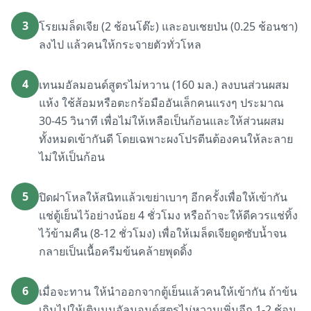
3
โรยเมล็ดเจีย (2 ช้อนโต๊ะ) และอบเชยป่น (0.25 ช้อนชา)
ลงไป แล้วคนให้กระจายตัวทั่วโหล
4
เทนมอัลมอนด์สูตรไม่หวาน (160 มล.) ลงบนส่วนผสม
แห้ง ใช้ส้อมหรือตะกร้อมืออันเล็กคนแรงๆ ประมาณ
30-45 วินาที เพื่อไม่ให้เหลือเป็นก้อนและให้ส่วนผสม
ทั้งหมดเข้ากันดี โดยเฉพาะผงโปรตีนต้องคนให้ละลาย
ไม่ให้เป็นก้อน
5
ปิดฝาโหลให้สนิทแล้วเขย่าเบาๆ อีกครั้งเพื่อให้เข้ากัน
แช่ตู้เย็นไว้อย่างน้อย 4 ชั่วโมง หรือถ้าจะให้ดีควรแช่ทิ้ง
ไว้ข้ามคืน (8-12 ชั่วโมง) เพื่อให้เมล็ดเจียดูดซับน้ำจน
กลายเป็นเนื้อครีมข้นคล้ายพุดดิ้ง
6
เมื่อจะทาน ให้นำออกจากตู้เย็นแล้วคนให้เข้ากัน ถ้าข้น
เกินไปให้เติมนมอัลมอนด์สูตรไม่หวานเพิ่มอีก 1-2 ช้อน