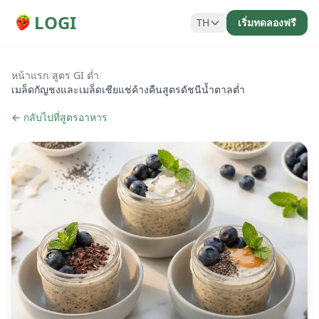
LOGI
TH
เริ่มทดลองฟรี
หน้าแรก
/
สูตร GI ต่ำ
/
เมล็ดกัญชงและเมล็ดเชียแช่ค้างคืนสูตรดัชนีน้ำตาลต่ำ
← กลับไปที่สูตรอาหาร