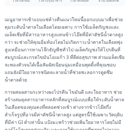
เวลาเตรียม
เวลาปรุงอาหาร
เวลาทั้งหมด
จำนวนที่เสิร์ฟ
เมนูอาหารเช้าแบบแช่ค้างคืนแนวใหม่นี้ออกแบบมาเพื่อช่วย
คุมระดับน้ำตาลในเลือดโดยเฉพาะ การใช้เมล็ดกัญชงและ
เมล็ดเชียที่มีสารอาหารสูงแทนข้าวโอ๊ตที่มีค่าดัชนีน้ำตาลสูง
กว่า จะช่วยให้คุณอิ่มท้องโดยไม่เกิดภาวะน้ำตาลในเลือดพุ่ง
สูงเหมือนการทานโจ๊กธัญพืชทั่วไป เมล็ดกัญชงให้โปรตีนที่
สมบูรณ์และกรดไขมันโอเมก้า 3 ที่ดีต่อสุขภาพ ส่วนเมล็ดเชีย
จะพองตัวจนได้เนื้อสัมผัสเนียนนุ่มเหมือนพุดดิ้งที่คุณชอบ
แถมยังมีใยอาหารชนิดละลายน้ำที่ช่วยชะลอการดูดซึม
น้ำตาลด้วย
การผสมผสานระหว่างผงโปรตีน ไขมันดี และใยอาหาร ช่วย
สร้างสมดุลสารอาหารหลักที่สมบูรณ์แบบเพื่อให้ระดับน้ำตาล
ในเลือดของคุณคงที่ตลอดช่วงเช้า ต่างจากข้าวโอ๊ตกึ่ง
สำเร็จรูปที่อาจมีค่าดัชนีน้ำตาลสูง แต่สูตรนี้ใช้เฉพาะวัตถุดิบ
ที่มีค่า GI ต่ำเท่านั้น แป้งมะพร้าวช่วยเพิ่มใยอาหารโดยไม่มี
คาร์โบไฮเดรตส่วนเกิน และการใช้นมจากพืชสูตรไม่หวาน