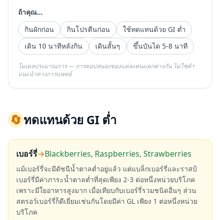
ถ้าคุณ...
กินผักก่อน
กินโปรตีนก่อน
ใช้ทดแทนด้วย GI ต่ำ
เดิน 10 นาทีหลังกิน
เดินสั้นๆ
ขึ้นบันได 5-8 นาที
โมเดลประมาณการ — การตอบสนองของแต่ละคนแตกต่างกัน ไม่ใช่คำ
แนะนำทางการแพทย์
🔄
ทดแทนด้วย GI ต่ำ
เบอร์รี่
→
Blackberries, Raspberries, Strawberries
แม้เบอร์รี่จะมีดัชนีน้ำตาลต่ำอยู่แล้ว แต่แบล็กเบอร์รี่และราสป์
เบอร์รี่มีค่าภาระน้ำตาลต่ำที่สุดเพียง 2-3 ต่อหนึ่งหน่วยบริโภค
เพราะมีใยอาหารสูงมาก เมื่อเทียบกับเบอร์รี่รวมชนิดอื่นๆ ส่วน
สตรอว์เบอร์รี่ก็ดีเยี่ยมเช่นกันโดยมีค่า GL เพียง 1 ต่อหนึ่งหน่วย
บริโภค