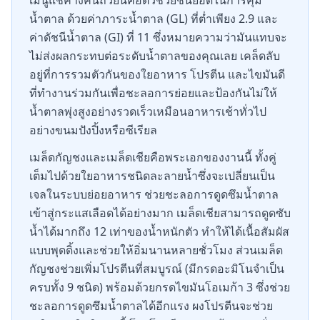
เมนูแช่ค้างคืนถ้วยนี้คือตัวช่วยชั้นยอดในการคุม
น้ำตาล ด้วยค่าภาระน้ำตาล (GL) ที่ต่ำเพียง 2.9 และ
ค่าดัชนีน้ำตาล (GI) ที่ 11 ซึ่งหมายความว่ามันแทบจะ
ไม่ส่งผลกระทบต่อระดับน้ำตาลของคุณเลย เคล็ดลับ
อยู่ที่การรวมตัวกันของใยอาหาร โปรตีน และไขมันดี
ที่ทำงานร่วมกันเพื่อชะลอการย่อยและป้องกันไม่ให้
น้ำตาลพุ่งสูงอย่างรวดเร็วเหมือนอาหารเช้าทั่วไป
อย่างขนมปังปิ้งหรือซีเรียล
เมล็ดกัญชงและเมล็ดเชียคือพระเอกของงานนี้ ทั้งคู่
เต็มไปด้วยใยอาหารชนิดละลายน้ำซึ่งจะเปลี่ยนเป็น
เจลในระบบย่อยอาหาร ช่วยชะลอการดูดซึมน้ำตาล
เข้าสู่กระแสเลือดได้อย่างมาก เมล็ดเชียสามารถดูดซับ
น้ำได้มากถึง 12 เท่าของน้ำหนักตัว ทำให้ได้เนื้อสัมผัส
แบบพุดดิ้งและช่วยให้อิ่มนานหลายชั่วโมง ส่วนเมล็ด
กัญชงช่วยเพิ่มโปรตีนที่สมบูรณ์ (มีกรดอะมิโนจำเป็น
ครบทั้ง 9 ชนิด) พร้อมด้วยกรดไขมันโอเมก้า 3 ซึ่งช่วย
ชะลอการดูดซึมน้ำตาลได้อีกแรง ผงโปรตีนจะช่วย