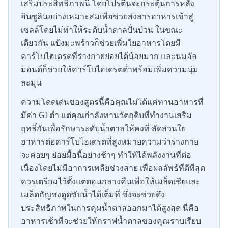
เสริมประสิทธิภาพนี้ โดยโปรตีนจะกระตุ้นการหลั่ง
อินซูลินอย่างเหมาะสมเพื่อช่วยส่งสารอาหารเข้าสู่
เซลล์โดยไม่ทำให้ระดับน้ำตาลปั่นป่วน ในขณะ
เดียวกัน แป้งมะพร้าวก็ช่วยเพิ่มใยอาหารโดยมี
คาร์โบไฮเดรตที่ร่างกายย่อยได้น้อยมาก และนมอัล
มอนด์ก็ช่วยให้คาร์โบไฮเดรตต่ำพร้อมเพิ่มความนุ่ม
ละมุน
ความโดดเด่นของสูตรนี้คือคุณไม่ได้แค่ทานอาหารที่
มีค่า GI ต่ำ แต่คุณกำลังทานวัตถุดิบที่ทำงานเสริม
ฤทธิ์กันเพื่อรักษาระดับน้ำตาลให้คงที่ สัดส่วนใย
อาหารต่อคาร์โบไฮเดรตที่สูงหมายความว่าร่างกาย
จะค่อยๆ ย่อยมื้อนี้อย่างช้าๆ ทำให้ได้พลังงานที่ต่อ
เนื่องโดยไม่มีอาการเพลียช่วงสาย เพื่อผลลัพธ์ที่ดีที่สุด
ควรเตรียมไว้ตั้งแต่ตอนกลางคืนเพื่อให้เมล็ดเชียและ
เมล็ดกัญชงดูดซับน้ำได้เต็มที่ ซึ่งจะช่วยดึง
ประสิทธิภาพในการคุมน้ำตาลออกมาได้สูงสุด นี่คือ
อาหารเช้าที่จะช่วยให้กราฟน้ำตาลของคุณราบเรียบ