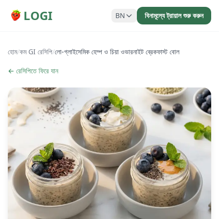
LOGI
BN
বিনামূল্যে ট্রায়াল শুরু করুন
হোম
/
কম GI রেসিপি
/
লো-গ্লাইসেমিক হেম্প ও চিয়া ওভারনাইট ব্রেকফাস্ট বোল
← রেসিপিতে ফিরে যান