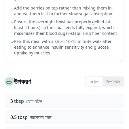
Add the berries on top rather than mixing them in,
✓
and eat them last to further slow sugar absorption
Ensure the overnight bowl has properly gelled (at
✓
least 4 hours) so the chia seeds fully expand, which
maximizes their blood sugar-stabilizing fiber content
Pair this meal with a short 10-15 minute walk after
✓
eating to enhance insulin sensitivity and glucose
uptake by muscles
🥗
উপকরণ
মেট্রিক
ইম্পেরিয়াল
3 tbsp
হেম্প হার্টস
0.5 tbsp
নারকেলের আটা