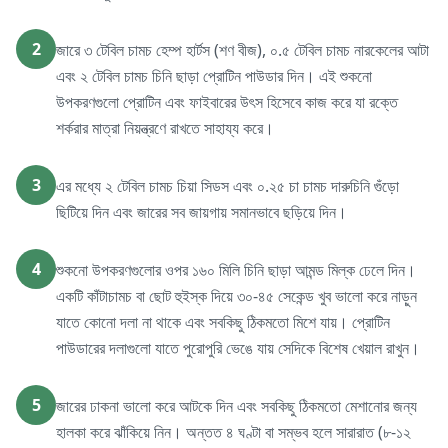
2
জারে ৩ টেবিল চামচ হেম্প হার্টস (শণ বীজ), ০.৫ টেবিল চামচ নারকেলের আটা
এবং ২ টেবিল চামচ চিনি ছাড়া প্রোটিন পাউডার দিন। এই শুকনো
উপকরণগুলো প্রোটিন এবং ফাইবারের উৎস হিসেবে কাজ করে যা রক্তে
শর্করার মাত্রা নিয়ন্ত্রণে রাখতে সাহায্য করে।
3
এর মধ্যে ২ টেবিল চামচ চিয়া সিডস এবং ০.২৫ চা চামচ দারুচিনি গুঁড়ো
ছিটিয়ে দিন এবং জারের সব জায়গায় সমানভাবে ছড়িয়ে দিন।
4
শুকনো উপকরণগুলোর ওপর ১৬০ মিলি চিনি ছাড়া আমন্ড মিল্ক ঢেলে দিন।
একটি কাঁটাচামচ বা ছোট হুইস্ক দিয়ে ৩০-৪৫ সেকেন্ড খুব ভালো করে নাড়ুন
যাতে কোনো দলা না থাকে এবং সবকিছু ঠিকমতো মিশে যায়। প্রোটিন
পাউডারের দলাগুলো যাতে পুরোপুরি ভেঙে যায় সেদিকে বিশেষ খেয়াল রাখুন।
5
জারের ঢাকনা ভালো করে আটকে দিন এবং সবকিছু ঠিকমতো মেশানোর জন্য
হালকা করে ঝাঁকিয়ে নিন। অন্তত ৪ ঘণ্টা বা সম্ভব হলে সারারাত (৮-১২