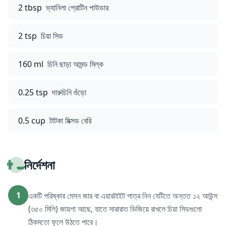
2 tbsp
ভ্যানিলা প্রোটিন পাউডার
2 tsp
চিয়া সিড
160 ml
চিনি ছাড়া আমন্ড মিল্ক
0.25 tsp
দারুচিনি গুঁড়ো
0.5 cup
টাটকা মিক্সড বেরি
👨‍🍳
নির্দেশনা
1
একটি পরিষ্কার মেসন জার বা এয়ারটাইট পাত্র নিন যেটিতে অন্তত ১২ আউন্স
(৩৫০ মিলি) জায়গা আছে, যাতে সারারাত ভিজিয়ে রাখলে চিয়া সিডগুলো
ঠিকমতো ফুলে উঠতে পারে।