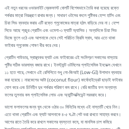
এই নতুন ধরনের ওভারনাইট ব্রেকফাস্ট বোলটি বিশেষভাবে তৈরি করা হয়েছে রক্তে
শর্করার মাত্রা নিয়ন্ত্রণে রাখার জন্য। সাধারণ ওটসের বদলে পুষ্টিকর হেম্প হার্টস এবং
চিয়া সিড ব্যবহার করায় এটি রক্তে গ্লুকোজের মাত্রা হঠাৎ বাড়িয়ে দেয় না। হেম্প
সিডে আছে প্রচুর প্রোটিন এবং ওমেগা-৩ ফ্যাটি অ্যাসিড। অন্যদিকে চিয়া সিড
ভিজে ফুলে ওঠে এবং আপনাকে দেবে সেই পরিচিত ক্রিমি স্বাদ, আর এতে থাকা
ফাইবার গ্লুকোজ শোষণ ধীর করে দেয়।
প্রোটিন পাউডার, স্বাস্থ্যকর ফ্যাট এবং ফাইবারের এই সংমিশ্রণ সকালের নাস্তায়
পুষ্টির সঠিক ভারসাম্য বজায় রাখে। ইনস্ট্যান্ট ওটমিলের গ্লাইসেমিক ইনডেক্স যেখানে
১১ হতে পারে, সেখানে এই রেসিপিতে শুধু লো-জিআই (Low-GI) উপাদান ব্যবহার
করা হয়েছে। নারকেলের আটা (coconut flour) কার্বোহাইড্রেট ছাড়াই ফাইবার
যোগ করে এবং চিনিহীন দুধ শর্করার পরিমাণ কম রাখে। বেরি জাতীয় ফল অন্যান্য
ফলের তুলনায় কম গ্লাইসেমিক লোড এবং অ্যান্টিঅক্সিডেন্ট সরবরাহ করে।
ভালো ফলাফলের জন্য ঘুম থেকে ওঠার ৩০ মিনিটের মধ্যে এই নাস্তাটি খেয়ে নিন।
এতে থাকা প্রোটিন এবং ফ্যাট আপনাকে ৪-৫ ঘণ্টা পেট ভরা রাখতে সাহায্য করবে।
আগের রাতে তৈরি করে রাখলে সকালের ব্যস্ততা কমে, যা মানসিক চাপ কমিয়ে