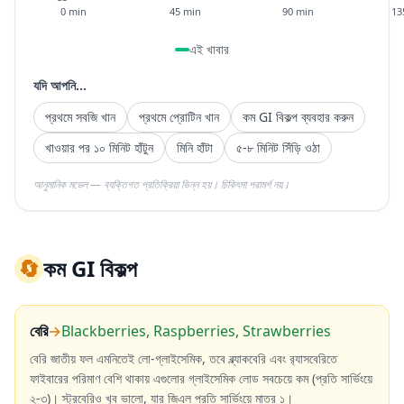
0 min
45 min
90 min
13
এই খাবার
যদি আপনি...
প্রথমে সবজি খান
প্রথমে প্রোটিন খান
কম GI বিকল্প ব্যবহার করুন
খাওয়ার পর ১০ মিনিট হাঁটুন
মিনি হাঁটা
৫-৮ মিনিট সিঁড়ি ওঠা
আনুমানিক মডেল — ব্যক্তিগত প্রতিক্রিয়া ভিন্ন হয়। চিকিৎসা পরামর্শ নয়।
🔄
কম GI বিকল্প
বেরি
→
Blackberries, Raspberries, Strawberries
বেরি জাতীয় ফল এমনিতেই লো-গ্লাইসেমিক, তবে ব্ল্যাকবেরি এবং র‍্যাসবেরিতে
ফাইবারের পরিমাণ বেশি থাকায় এগুলোর গ্লাইসেমিক লোড সবচেয়ে কম (প্রতি সার্ভিংয়ে
২-৩)। স্ট্রবেরিও খুব ভালো, যার জিএল প্রতি সার্ভিংয়ে মাত্র ১।