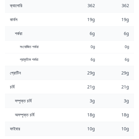
ক্যালোরি
362
362
কার্বস
19g
19g
শর্করা
6g
6g
সংযোজিত শর্করা
0g
0g
প্রাকৃতিক শর্করা
6g
6g
প্রোটিন
29g
29g
চর্বি
21g
21g
সম্পৃক্ত চর্বি
3g
3g
অসম্পৃক্ত চর্বি
18g
18g
ফাইবার
10g
10g