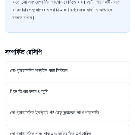
যাতে চিয়া এবং হেম্প সিড ভালোভাবে ভিজে যায়। এটি এমন একটি নাস্তা
যা আপনার গ্লুকোজের মাত্রা নিয়ন্ত্রণে রাখবে এবং সারাদিন আপনাকে
চনমনে রাখবে।
সম্পর্কিত রেসিপি
লো-গ্লাইসেমিক শস্যহীন গরম সিরিয়াল
গ্রিন জিঞ্জার ফ্যাব ৪ স্মুদি
লো-গ্লাইসেমিক ইনস্ট্যান্ট পট টোফু স্ক্র্যাম্বল সাথে শাকসবজি
লো-গ্লাইসেমিক পালং শাক এবং কটেজ চিজ এগ মাফিন