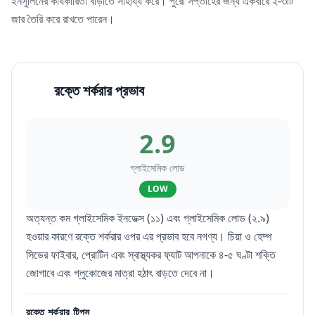
ইনসুলিনের কার্যকারিতা বাড়াতে সাহায্য করে। পুরো সপ্তাহের জন্য একবারে ২-৩টি
জার তৈরি করে রাখতে পারেন।
রক্তে শর্করার প্রভাব
2.9
গ্লাইসেমিক লোড
LOW
অত্যন্ত কম গ্লাইসেমিক ইনডেক্স (১১) এবং গ্লাইসেমিক লোড (২.৯)
হওয়ার কারণে রক্তে শর্করার ওপর এর প্রভাব হবে নগণ্য। চিয়া ও হেম্প
সিডের ফাইবার, প্রোটিন এবং স্বাস্থ্যকর ফ্যাট আপনাকে ৪-৫ ঘণ্টা শক্তি
জোগাবে এবং গ্লুকোজের মাত্রা হঠাৎ বাড়তে দেবে না।
রক্তে শর্করার টিপস