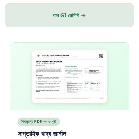
কম GI রেসিপি →
বিনামূল্যে PDF — ৩ পৃষ্ঠা
সাপ্তাহিক খাদ্য জার্নাল