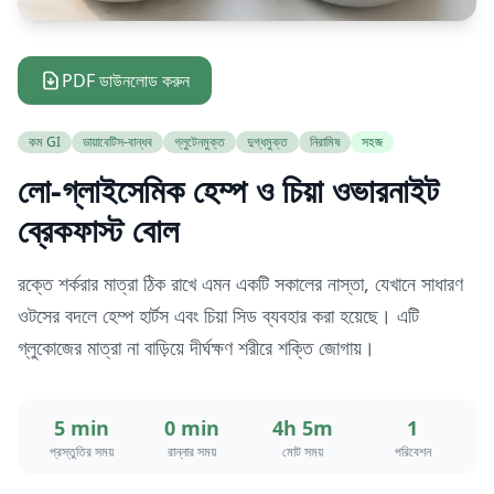
PDF ডাউনলোড করুন
কম GI
ডায়াবেটিস-বান্ধব
গ্লুটেনমুক্ত
দুগ্ধমুক্ত
নিরামিষ
সহজ
লো-গ্লাইসেমিক হেম্প ও চিয়া ওভারনাইট
ব্রেকফাস্ট বোল
রক্তে শর্করার মাত্রা ঠিক রাখে এমন একটি সকালের নাস্তা, যেখানে সাধারণ
ওটসের বদলে হেম্প হার্টস এবং চিয়া সিড ব্যবহার করা হয়েছে। এটি
গ্লুকোজের মাত্রা না বাড়িয়ে দীর্ঘক্ষণ শরীরে শক্তি জোগায়।
5 min
0 min
4h 5m
1
প্রস্তুতির সময়
রান্নার সময়
মোট সময়
পরিবেশন