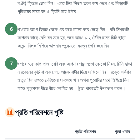
ঘণ্টা) ফ্রিজে রেখে দিন। এতে চিয়া সিডস তরল শুষে নেবে এবং মিশ্রণটি
পুডিংয়ের মতো ঘন ও ক্রিমি হয়ে উঠবে।
6
খাওয়ার আগে ফ্রিজ থেকে বের করে ভালো করে নেড়ে নিন। যদি মিশ্রণটি
আপনার কাছে বেশি ঘন মনে হয়, তবে আরও ১-২ টেবিল চামচ চিনি ছাড়া
আমন্ড মিল্ক মিশিয়ে আপনার পছন্দমতো ঘনত্ব তৈরি করে নিন।
7
ওপরে ০.৫ কাপ তাজা বেরি এবং আপনার পছন্দমতো কোকো নিবস, চিনি ছাড়া
নারকেলের কুচি বা এক চামচ আমন্ড বাটার দিয়ে সাজিয়ে নিন। রক্তে শর্করার
মাত্রা ঠিক রাখতে বেরিগুলো সবশেষে খান অথবা পুরোটার সাথে মিশিয়ে নিন
যাতে গ্লুকোজ ধীরে ধীরে শোষিত হয়। ঠান্ডা থাকতেই উপভোগ করুন।
📊
প্রতি পরিবেশনে পুষ্টি
প্রতি পরিবেশন
পুরো খাবার