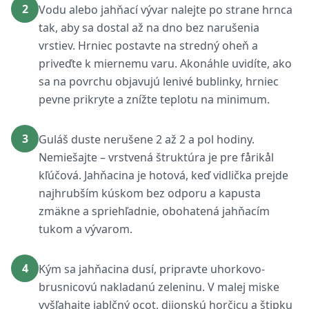
2
Vodu alebo jahňací vývar nalejte po strane hrnca
tak, aby sa dostal až na dno bez narušenia
vrstiev. Hrniec postavte na stredný oheň a
priveďte k miernemu varu. Akonáhle uvidíte, ako
sa na povrchu objavujú lenivé bublinky, hrniec
pevne prikryte a znížte teplotu na minimum.
3
Guláš duste nerušene 2 až 2 a pol hodiny.
Nemiešajte – vrstvená štruktúra je pre fårikål
kľúčová. Jahňacina je hotová, keď vidlička prejde
najhrubším kúskom bez odporu a kapusta
zmäkne a spriehľadnie, obohatená jahňacím
tukom a vývarom.
4
Kým sa jahňacina dusí, pripravte uhorkovo-
brusnicovú nakladanú zeleninu. V malej miske
vyšľahajte jablčný ocot, dijonskú horčicu a štipku