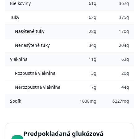
Bielkoviny
61g
367g
Tuky
62g
375g
Nasýtené tuky
28g
170g
Nenasýtené tuky
34g
204g
Vláknina
11g
63g
Rozpustná vláknina
3g
20g
Nerozpustná vláknina
7g
44g
Sodík
1038mg
6227mg
Predpokladaná glukózová