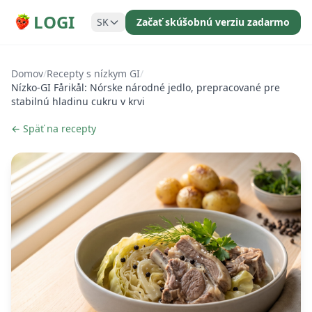
LOGI
SK
Začať skúšobnú verziu zadarmo
Domov
/
Recepty s nízkym GI
/
Nízko-GI Fårikål: Nórske národné jedlo, prepracované pre
stabilnú hladinu cukru v krvi
← Späť na recepty