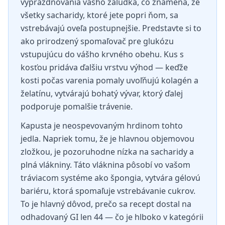
vyprázdňovania vášho žalúdka, čo znamená, že
všetky sacharidy, ktoré jete popri ňom, sa
vstrebávajú oveľa postupnejšie. Predstavte si to
ako prirodzený spomaľovač pre glukózu
vstupujúcu do vášho krvného obehu. Kus s
kosťou pridáva ďalšiu vrstvu výhod — keďže
kosti počas varenia pomaly uvoľňujú kolagén a
želatínu, vytvárajú bohatý vývar, ktorý ďalej
podporuje pomalšie trávenie.
Kapusta je neospevovaným hrdinom tohto
jedla. Napriek tomu, že je hlavnou objemovou
zložkou, je pozoruhodne nízka na sacharidy a
plná vlákniny. Táto vláknina pôsobí vo vašom
tráviacom systéme ako špongia, vytvára gélovú
bariéru, ktorá spomaľuje vstrebávanie cukrov.
To je hlavný dôvod, prečo sa recept dostal na
odhadovaný GI len 44 — čo je hlboko v kategórii