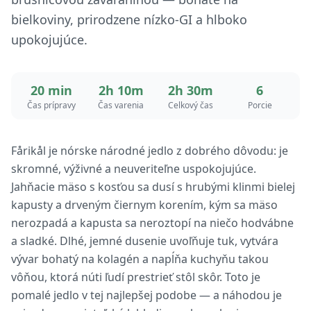
bielkoviny, prirodzene nízko-GI a hlboko
upokojujúce.
20 min
2h 10m
2h 30m
6
Čas prípravy
Čas varenia
Celkový čas
Porcie
Fårikål je nórske národné jedlo z dobrého dôvodu: je
skromné, výživné a neuveriteľne uspokojujúce.
Jahňacie mäso s kosťou sa dusí s hrubými klinmi bielej
kapusty a drveným čiernym korením, kým sa mäso
nerozpadá a kapusta sa neroztopí na niečo hodvábne
a sladké. Dlhé, jemné dusenie uvoľňuje tuk, vytvára
vývar bohatý na kolagén a napĺňa kuchyňu takou
vôňou, ktorá núti ľudí prestrieť stôl skôr. Toto je
pomalé jedlo v tej najlepšej podobe — a náhodou je