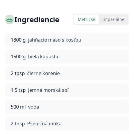
🥗
Ingrediencie
Metrické
Imperiálne
1800 g
jahňacie mäso s kosťou
1500 g
biela kapusta
2 tbsp
čierne korenie
1.5 tsp
jemná morská soľ
500 ml
voda
2 tbsp
Pšeničná múka