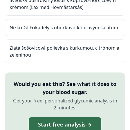
Švédsky pošírovaný losos s kôprovo-horčicovým
krémom (Lax med Hovmästarsås)
Nízko-GI Frikadely s uhorkovo-kôprovým šalátom
Zlatá šošovicová polievka s kurkumou, citrónom a
zeleninou
Would you eat this? See what it does to
your blood sugar.
Get your free, personalized glycemic analysis in
2 minutes.
Start free analysis →