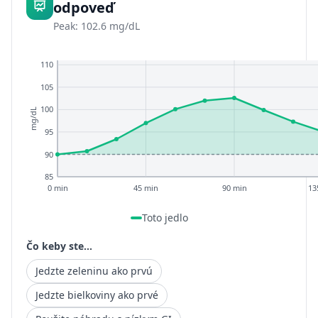
odpoveď
Peak: 102.6 mg/dL
110
105
100
mg/dL
95
90
85
0 min
45 min
90 min
13
Toto jedlo
Čo keby ste...
Jedzte zeleninu ako prvú
Jedzte bielkoviny ako prvé