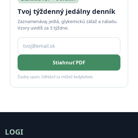
Tvoj týždenný jedálny denník
Zaznamenávaj jedlá, glykemickú záťaž a náladu.
Vzory uvidíš za 3 týždne.
Stiahnuť PDF
Žiadny spam. Odhlásiť sa môžeš kedykoľvek.
LOGI