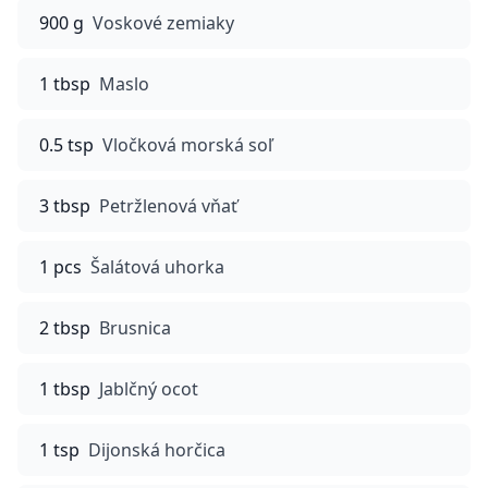
900 g
Voskové zemiaky
1 tbsp
Maslo
0.5 tsp
Vločková morská soľ
3 tbsp
Petržlenová vňať
1 pcs
Šalátová uhorka
2 tbsp
Brusnica
1 tbsp
Jablčný ocot
1 tsp
Dijonská horčica