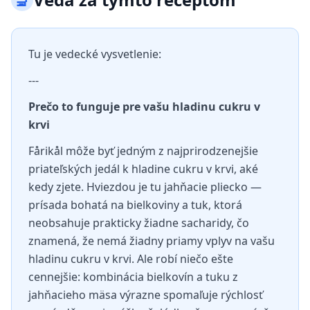
Tu je vedecké vysvetlenie:
---
Prečo to funguje pre vašu hladinu cukru v
krvi
Fårikål môže byť jedným z najprirodzenejšie
priateľských jedál k hladine cukru v krvi, aké
kedy zjete. Hviezdou je tu jahňacie pliecko —
prísada bohatá na bielkoviny a tuk, ktorá
neobsahuje prakticky žiadne sacharidy, čo
znamená, že nemá žiadny priamy vplyv na vašu
hladinu cukru v krvi. Ale robí niečo ešte
cennejšie: kombinácia bielkovín a tuku z
jahňacieho mäsa výrazne spomaľuje rýchlosť