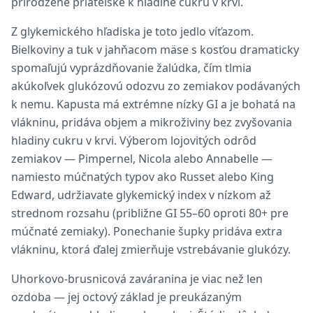
prirodzene priateľské k hladine cukru v krvi.
Z glykemického hľadiska je toto jedlo víťazom.
Bielkoviny a tuk v jahňacom mäse s kosťou dramaticky
spomaľujú vyprázdňovanie žalúdka, čím tlmia
akúkoľvek glukózovú odozvu zo zemiakov podávaných
k nemu. Kapusta má extrémne nízky GI a je bohatá na
vlákninu, pridáva objem a mikroživiny bez zvyšovania
hladiny cukru v krvi. Výberom lojovitých odrôd
zemiakov — Pimpernel, Nicola alebo Annabelle —
namiesto múčnatých typov ako Russet alebo King
Edward, udržiavate glykemický index v nízkom až
strednom rozsahu (približne GI 55–60 oproti 80+ pre
múčnaté zemiaky). Ponechanie šupky pridáva extra
vlákninu, ktorá ďalej zmierňuje vstrebávanie glukózy.
Uhorkovo-brusnicová zaváranina je viac než len
ozdoba — jej octový základ je preukázaným