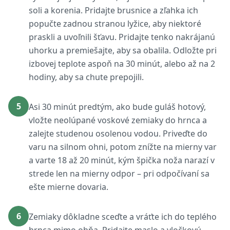
soli a korenia. Pridajte brusnice a zľahka ich
popučte zadnou stranou lyžice, aby niektoré
praskli a uvoľnili šťavu. Pridajte tenko nakrájanú
uhorku a premiešajte, aby sa obalila. Odložte pri
izbovej teplote aspoň na 30 minút, alebo až na 2
hodiny, aby sa chute prepojili.
5
Asi 30 minút predtým, ako bude guláš hotový,
vložte neolúpané voskové zemiaky do hrnca a
zalejte studenou osolenou vodou. Priveďte do
varu na silnom ohni, potom znížte na mierny var
a varte 18 až 20 minút, kým špička noža narazí v
strede len na mierny odpor – pri odpočívaní sa
ešte mierne dovaria.
6
Zemiaky dôkladne sceďte a vráťte ich do teplého