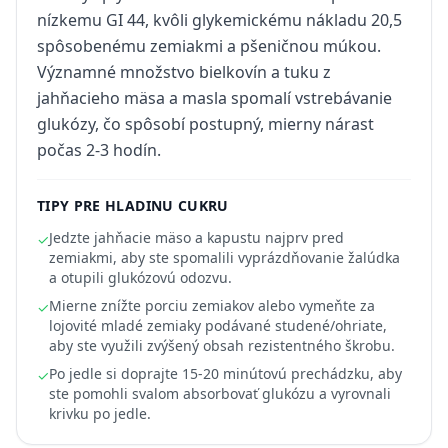
nízkemu GI 44, kvôli glykemickému nákladu 20,5
spôsobenému zemiakmi a pšeničnou múkou.
Významné množstvo bielkovín a tuku z
jahňacieho mäsa a masla spomalí vstrebávanie
glukózy, čo spôsobí postupný, mierny nárast
počas 2-3 hodín.
TIPY PRE HLADINU CUKRU
Jedzte jahňacie mäso a kapustu najprv pred
✓
zemiakmi, aby ste spomalili vyprázdňovanie žalúdka
a otupili glukózovú odozvu.
Mierne znížte porciu zemiakov alebo vymeňte za
✓
lojovité mladé zemiaky podávané studené/ohriate,
aby ste využili zvýšený obsah rezistentného škrobu.
Po jedle si doprajte 15-20 minútovú prechádzku, aby
✓
ste pomohli svalom absorbovať glukózu a vyrovnali
krivku po jedle.