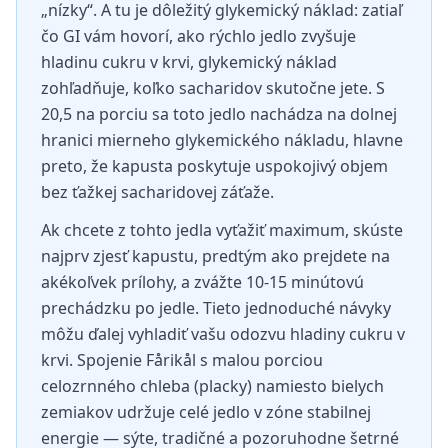
„nízky“. A tu je dôležitý glykemický náklad: zatiaľ
čo GI vám hovorí, ako rýchlo jedlo zvyšuje
hladinu cukru v krvi, glykemický náklad
zohľadňuje, koľko sacharidov skutočne jete. S
20,5 na porciu sa toto jedlo nachádza na dolnej
hranici mierneho glykemického nákladu, hlavne
preto, že kapusta poskytuje uspokojivý objem
bez ťažkej sacharidovej záťaže.
Ak chcete z tohto jedla vyťažiť maximum, skúste
najprv zjesť kapustu, predtým ako prejdete na
akékoľvek prílohy, a zvážte 10-15 minútovú
prechádzku po jedle. Tieto jednoduché návyky
môžu ďalej vyhladiť vašu odozvu hladiny cukru v
krvi. Spojenie Fårikål s malou porciou
celozrnného chleba (placky) namiesto bielych
zemiakov udržuje celé jedlo v zóne stabilnej
energie — sýte, tradičné a pozoruhodne šetrné