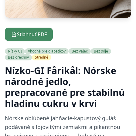
Stiahnuť PDF
Nízky GI
Vhodné pre diabetikov
Bez vajec
Bez sóje
Bez orechov
Stredné
Nízko-GI Fårikål: Nórske
národné jedlo,
prepracované pre stabilnú
hladinu cukru v krvi
Nórske obľúbené jahňacie-kapustový guláš
podávané s lojovitými zemiakmi a pikantnou
brusnicovou zaváraninou — bohaté na