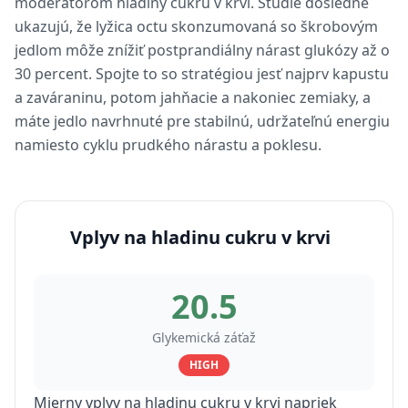
moderátorom hladiny cukru v krvi. Štúdie dôsledne
ukazujú, že lyžica octu skonzumovaná so škrobovým
jedlom môže znížiť postprandiálny nárast glukózy až o
30 percent. Spojte to so stratégiou jesť najprv kapustu
a zaváraninu, potom jahňacie a nakoniec zemiaky, a
máte jedlo navrhnuté pre stabilnú, udržateľnú energiu
namiesto cyklu prudkého nárastu a poklesu.
Vplyv na hladinu cukru v krvi
20.5
Glykemická záťaž
HIGH
Mierny vplyv na hladinu cukru v krvi napriek