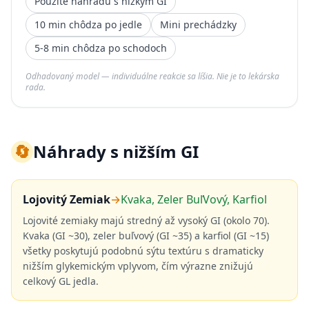
Použite náhradu s nízkym GI
10 min chôdza po jedle
Mini prechádzky
5-8 min chôdza po schodoch
Odhadovaný model — individuálne reakcie sa líšia. Nie je to lekárska
rada.
🔄
Náhrady s nižším GI
Lojovitý Zemiak
→
Kvaka, Zeler BuľVový, Karfiol
Lojovité zemiaky majú stredný až vysoký GI (okolo 70).
Kvaka (GI ~30), zeler buľvový (GI ~35) a karfiol (GI ~15)
všetky poskytujú podobnú sýtu textúru s dramaticky
nižším glykemickým vplyvom, čím výrazne znižujú
celkový GL jedla.