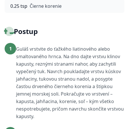
0.25 tsp
Čierne korenie
👨‍🍳
Postup
1
Guláš vrstvite do ťažkého liatinového alebo
smaltovaného hrnca. Na dno dajte vrstvu klinov
kapusty, reznými stranami nahor, aby zachytili
vypečený tuk. Navrch poukladajte vrstvu kúskov
jahňaciny, tukovou stranou nadol, a posypte
časťou drveného čierneho korenia a štipkou
jemnej morskej soli. Pokračujte vo vrstvení –
kapusta, jahňacina, korenie, soľ – kým všetko
nespotrebujete, pričom navrchu skončíte vrstvou
kapusty.