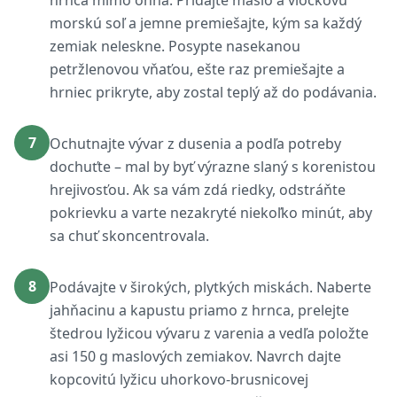
hrnca mimo ohňa. Pridajte maslo a vločkovú
morskú soľ a jemne premiešajte, kým sa každý
zemiak neleskne. Posypte nasekanou
petržlenovou vňaťou, ešte raz premiešajte a
hrniec prikryte, aby zostal teplý až do podávania.
7
Ochutnajte vývar z dusenia a podľa potreby
dochuťte – mal by byť výrazne slaný s korenistou
hrejivosťou. Ak sa vám zdá riedky, odstráňte
pokrievku a varte nezakryté niekoľko minút, aby
sa chuť skoncentrovala.
8
Podávajte v širokých, plytkých miskách. Naberte
jahňacinu a kapustu priamo z hrnca, prelejte
štedrou lyžicou vývaru z varenia a vedľa položte
asi 150 g maslových zemiakov. Navrch dajte
kopcovitú lyžicu uhorkovo-brusnicovej