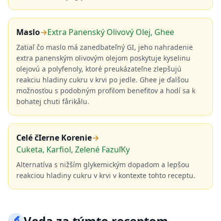
Maslo
→
Extra Panenský Olivový Olej, Ghee
Zatiaľ čo maslo má zanedbateľný GI, jeho nahradenie
extra panenským olivovým olejom poskytuje kyselinu
olejovú a polyfenoly, ktoré preukázateľne zlepšujú
reakciu hladiny cukru v krvi po jedle. Ghee je ďalšou
možnosťou s podobným profilom benefitov a hodí sa k
bohatej chuti fårikålu.
Celé čIerne Korenie
→
Cuketa, Karfiol, Zelené FazuľKy
Alternatíva s nižším glykemickým dopadom a lepšou
reakciou hladiny cukru v krvi v kontexte tohto receptu.
🔬
Veda za týmto receptom