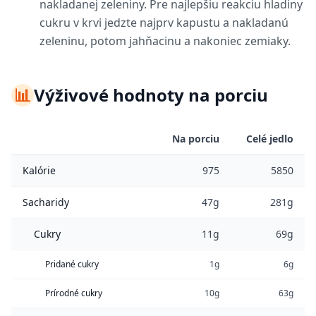
nakladanej zeleniny. Pre najlepšiu reakciu hladiny
cukru v krvi jedzte najprv kapustu a nakladanú
zeleninu, potom jahňacinu a nakoniec zemiaky.
📊
Výživové hodnoty na porciu
Na porciu
Celé jedlo
Kalórie
975
5850
Sacharidy
47g
281g
Cukry
11g
69g
Pridané cukry
1g
6g
Prírodné cukry
10g
63g