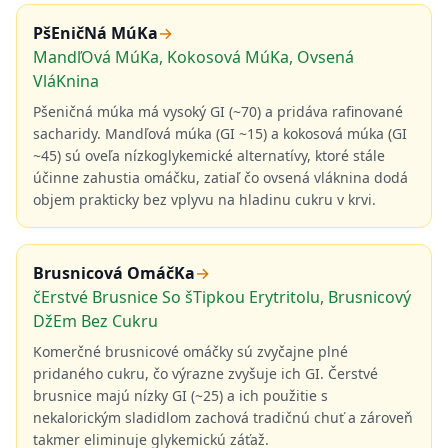
PšEničNá MúKa
→
MandľOvá MúKa, Kokosová MúKa, Ovsená
VláKnina
Pšeničná múka má vysoký GI (~70) a pridáva rafinované
sacharidy. Mandľová múka (GI ~15) a kokosová múka (GI
~45) sú oveľa nízkoglykemické alternatívy, ktoré stále
účinne zahustia omáčku, zatiaľ čo ovsená vláknina dodá
objem prakticky bez vplyvu na hladinu cukru v krvi.
Brusnicová OmáčKa
→
čErstvé Brusnice So šTipkou Erytritolu, Brusnicový
DžEm Bez Cukru
Komerčné brusnicové omáčky sú zvyčajne plné
pridaného cukru, čo výrazne zvyšuje ich GI. Čerstvé
brusnice majú nízky GI (~25) a ich použitie s
nekalorickým sladidlom zachová tradičnú chuť a zároveň
takmer eliminuje glykemickú záťaž.