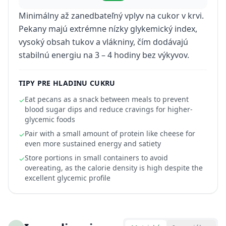
Minimálny až zanedbateľný vplyv na cukor v krvi.
Pekany majú extrémne nízky glykemický index,
vysoký obsah tukov a vlákniny, čím dodávajú
stabilnú energiu na 3 – 4 hodiny bez výkyvov.
TIPY PRE HLADINU CUKRU
Eat pecans as a snack between meals to prevent
✓
blood sugar dips and reduce cravings for higher-
glycemic foods
Pair with a small amount of protein like cheese for
✓
even more sustained energy and satiety
Store portions in small containers to avoid
✓
overeating, as the calorie density is high despite the
excellent glycemic profile