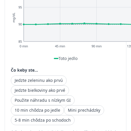
95
mg/dL
90
85
0 min
45 min
90 min
13
Toto jedlo
Čo keby ste...
Jedzte zeleninu ako prvú
Jedzte bielkoviny ako prvé
Použite náhradu s nízkym GI
10 min chôdza po jedle
Mini prechádzky
5-8 min chôdza po schodoch