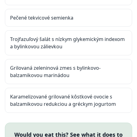
Pečené tekvicové semienka
Trojfazuľový šalát s nízkym glykemickým indexom
a bylinkovou zálievkou
Grilovaná zeleninová zmes s bylinkovo-
balzamikovou marinádou
Karamelizované grilované kôstkové ovocie s
balzamikovou redukciou a gréckym jogurtom
Would you eat this? See what it does to