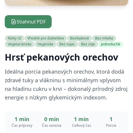
Stiahnuť PDF
Nízky GI
Vhodné pre diabetikov
Bezlepkové
Bez mlieka
Vegetariánske
Vegánske
Bez vajec
Bez sóje
Jednoduché
Hrsť pekanových orechov
Ideálna porcia pekanových orechov, ktorá dodá
zdravé tuky a vlákninu s minimálnym vplyvom
na hladinu cukru v krvi – dokonalý prírodný zdroj
energie s nízkym glykemickým indexom.
1 min
0 min
1 min
1
Čas prípravy
Čas varenia
Celkový čas
Porcie