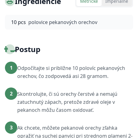
🥗
Ingrediencie
Metrické
Imperiálne
10 pcs
polovice pekanových orechov
👨‍🍳
Postup
1
Odpočítajte si približne 10 polovíc pekanových
orechov, čo zodpovedá asi 28 gramom.
2
Skontrolujte, či sú orechy čerstvé a nemajú
zatuchnutý zápach, pretože zdravé oleje v
pekanoch môžu časom oxidovať.
3
Ak chcete, môžete pekanové orechy zľahka
opražiť na suchej panvici pri strednom plameni 2-