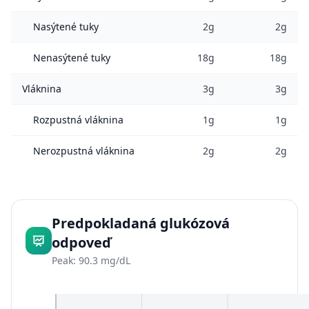
Nasýtené tuky
2g
2g
Nenasýtené tuky
18g
18g
Vláknina
3g
3g
Rozpustná vláknina
1g
1g
Nerozpustná vláknina
2g
2g
Predpokladaná glukózová
odpoveď
Peak: 90.3 mg/dL