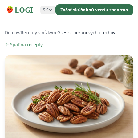
LOGI
SK
Začať skúšobnú verziu zadarmo
Domov
/
Recepty s nízkym GI
/
Hrsť pekanových orechov
← Späť na recepty