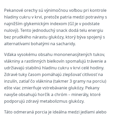
Pekanové orechy sú výnimočnou voľbou pri kontrole
hladiny cukru v krvi, pretože patria medzi potraviny s
najnižším glykemickým indexom (GI je v podstate
nulový). Tento jednoduchý snack dodá telu energiu
bez prudkého nárastu glukózy, ktorý býva spojený s
alternatívami bohatými na sacharidy.
Vďaka vysokému obsahu mononenasýtených tukov,
vlákniny a rastlinných bielkovín spomaľujú trávenie a
udržiavajú stabilnú hladinu cukru v krvi celé hodiny.
Zdravé tuky časom pomáhajú zlepšovať citlivosť na
inzulín, zatiaľ čo vláknina (takmer 3 gramy na porciu)
ešte viac zmierňuje vstrebávanie glukózy. Pekany
navyše obsahujú horčík a chróm – minerály, ktoré
podporujú zdravý metabolizmus glukózy.
Táto odmeraná porcia je ideálna medzi jedlami alebo