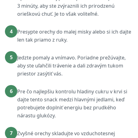
3 minúty, aby ste zvýraznili ich prirodzenú
orieškovú chuť. Je to však voliteľné.
4
Presypte orechy do malej misky alebo si ich dajte
len tak priamo z ruky.
5
Jedzte pomaly a vnímavo. Poriadne prežúvajte,
aby ste uľahčili trávenie a dali zdravým tukom
priestor zasýtiť vás.
6
Pre čo najlepšiu kontrolu hladiny cukru v krvi si
dajte tento snack medzi hlavnými jedlami, keď
potrebujete doplniť energiu bez prudkého
nárastu glukózy.
7
Zvyšné orechy skladujte vo vzduchotesnej