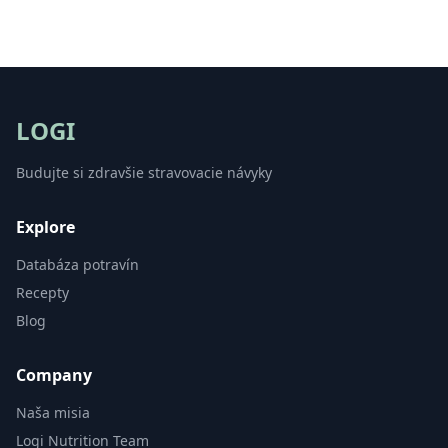
LOGI
Budujte si zdravšie stravovacie návyky
Explore
Databáza potravín
Recepty
Blog
Company
Naša misia
Logi Nutrition Team