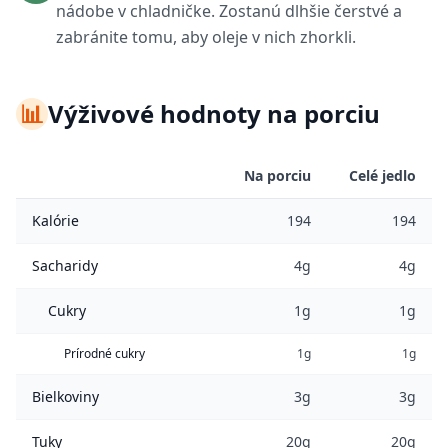
nádobe v chladničke. Zostanú dlhšie čerstvé a
zabránite tomu, aby oleje v nich zhorkli.
📊
Výživové hodnoty na porciu
Na porciu
Celé jedlo
Kalórie
194
194
Sacharidy
4g
4g
Cukry
1g
1g
Prírodné cukry
1g
1g
Bielkoviny
3g
3g
Tuky
20g
20g