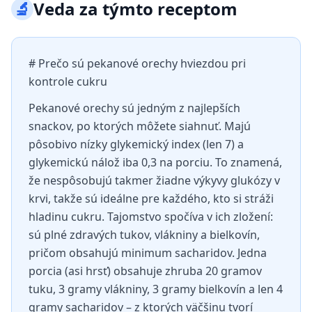
🔬
Veda za týmto receptom
# Prečo sú pekanové orechy hviezdou pri
kontrole cukru
Pekanové orechy sú jedným z najlepších
snackov, po ktorých môžete siahnuť. Majú
pôsobivo nízky glykemický index (len 7) a
glykemickú nálož iba 0,3 na porciu. To znamená,
že nespôsobujú takmer žiadne výkyvy glukózy v
krvi, takže sú ideálne pre každého, kto si stráži
hladinu cukru. Tajomstvo spočíva v ich zložení:
sú plné zdravých tukov, vlákniny a bielkovín,
pričom obsahujú minimum sacharidov. Jedna
porcia (asi hrsť) obsahuje zhruba 20 gramov
tuku, 3 gramy vlákniny, 3 gramy bielkovín a len 4
gramy sacharidov – z ktorých väčšinu tvorí