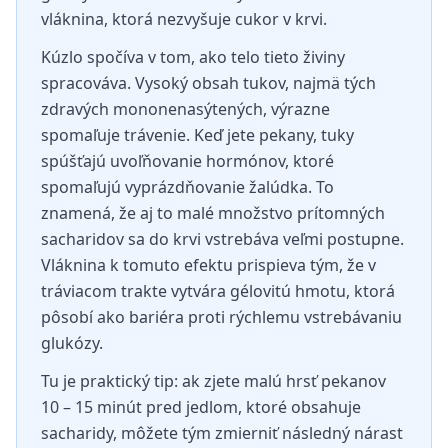
vláknina, ktorá nezvyšuje cukor v krvi.
Kúzlo spočíva v tom, ako telo tieto živiny
spracováva. Vysoký obsah tukov, najmä tých
zdravých mononenasýtených, výrazne
spomaľuje trávenie. Keď jete pekany, tuky
spúšťajú uvoľňovanie hormónov, ktoré
spomaľujú vyprázdňovanie žalúdka. To
znamená, že aj to malé množstvo prítomných
sacharidov sa do krvi vstrebáva veľmi postupne.
Vláknina k tomuto efektu prispieva tým, že v
tráviacom trakte vytvára gélovitú hmotu, ktorá
pôsobí ako bariéra proti rýchlemu vstrebávaniu
glukózy.
Tu je praktický tip: ak zjete malú hrsť pekanov
10 – 15 minút pred jedlom, ktoré obsahuje
sacharidy, môžete tým zmierniť následný nárast