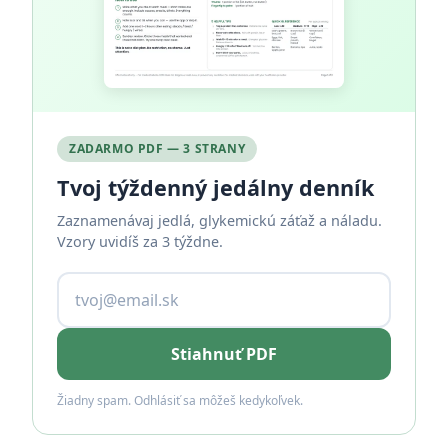
ZADARMO PDF — 3 STRANY
Tvoj týždenný jedálny denník
Zaznamenávaj jedlá, glykemickú záťaž a náladu.
Vzory uvidíš za 3 týždne.
Stiahnuť PDF
Žiadny spam. Odhlásiť sa môžeš kedykoľvek.