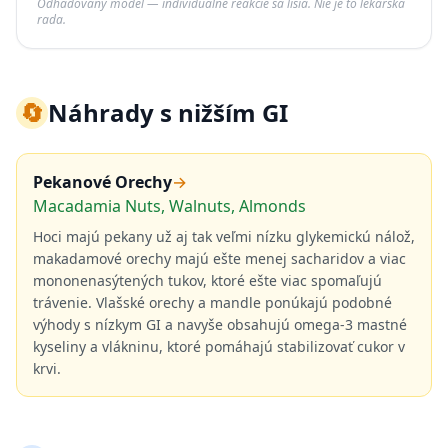
Odhadovaný model — individuálne reakcie sa líšia. Nie je to lekárska
rada.
🔄
Náhrady s nižším GI
Pekanové Orechy
→
Macadamia Nuts, Walnuts, Almonds
Hoci majú pekany už aj tak veľmi nízku glykemickú nálož,
makadamové orechy majú ešte menej sacharidov a viac
mononenasýtených tukov, ktoré ešte viac spomaľujú
trávenie. Vlašské orechy a mandle ponúkajú podobné
výhody s nízkym GI a navyše obsahujú omega-3 mastné
kyseliny a vlákninu, ktoré pomáhajú stabilizovať cukor v
krvi.