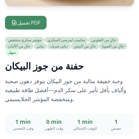
تحميل PDF
خالٍ من الغلوتين
مناسب لمرضى السكري
مؤشر سكري منخفض
خالٍ من الصويا
خالٍ من البيض
نباتي صرف
نباتي
خالٍ من الألبان
سهل
حفنة من جوز البيكان
وجبة خفيفة مثالية من جوز البيكان بتوفر دهون صحية
وألياف بأقل تأثير على سكر الدم—أفضل طاقة طبيعية
ومنخفضة المؤشر الجلايسيمي.
1 min
0 min
1 min
1
حصص
الوقت الإجمالي
وقت الطهي
وقت التحضير