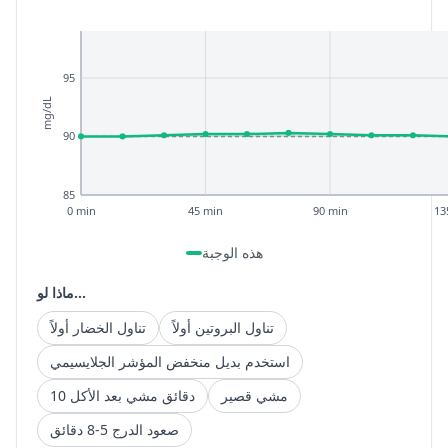
95
mg/dL
90
85
0 min
45 min
90 min
13
هذه الوجبة
ماذا لو...
تناول البروتين أولاً
تناول الخضار أولاً
استخدم بديل منخفض المؤشر الجلايسيمي
مشي قصير
10 دقائق مشي بعد الأكل
صعود الدرج 5-8 دقائق