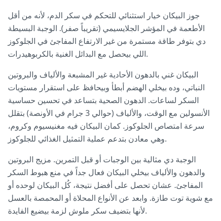
جوز البيكان خيار استثنائي للتحكم في سكر الدم، لأنه من أقل
الأطعمة في المؤشر الجلايسيمي (تقريباً صفر). الوجبة البسيطة
دي بتوفر طاقة مستمرة من غير الارتفاع المفاجئ في الجلوكوز
اللي بيحصل مع البدائل الغنية بالكربوهيدرات.
البيكان غني بالدهون الأحادية غير المشبعة والألياف والبروتين
النباتي، وده بيخلي الهضم أبطأ وبيحافظ على استقرار مستويات
السكر لساعات. الدهون الصحية بتساعد في تحسين حساسية
الأنسولين مع الوقت، والألياف (حوالي 3 جرام في الأونصة) بتقلل
سرعة امتصاص الجلوكوز. كمان البيكان فيه مغنيسيوم وكروم،
وهي معادن بتدعم عملية التمثيل الغذائي للجلوكوز.
الوجبة دي مثالية بين الوجبات أو قبل التمرين. مزيج البروتين
والدهون والألياف بيخلي البيكان فعال جداً في منع هبوط السكر
المفاجئ. عشان تحصل على أفضل نتيجة، كُل البيكان لوحده أو
مع شوية توت طازة. وابعد عن الأنواع المحلاة أو المحمصة بالعسل
لأنها بتضيف سكر ملوش لزمة بيضيع الفايدة.