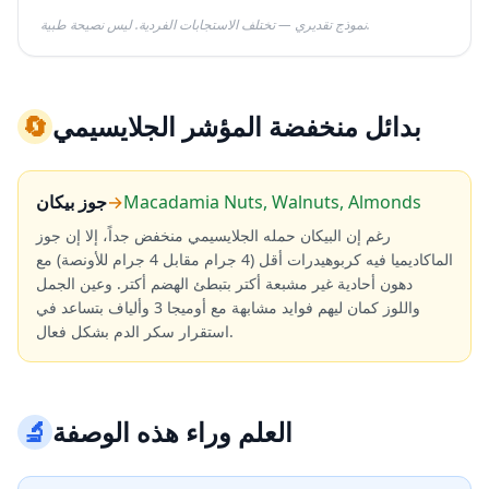
نموذج تقديري — تختلف الاستجابات الفردية. ليس نصيحة طبية.
بدائل منخفضة المؤشر الجلايسيمي
🔄
Macadamia Nuts, Walnuts, Almonds
→
جوز بيكان
رغم إن البيكان حمله الجلايسيمي منخفض جداً، إلا إن جوز
الماكاديميا فيه كربوهيدرات أقل (4 جرام مقابل 4 جرام للأونصة) مع
دهون أحادية غير مشبعة أكتر بتبطئ الهضم أكتر. وعين الجمل
واللوز كمان ليهم فوايد مشابهة مع أوميجا 3 وألياف بتساعد في
استقرار سكر الدم بشكل فعال.
العلم وراء هذه الوصفة
🔬