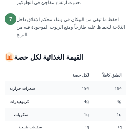
حدوث ارتفاع مفاجئ في الجلوكوز.
7
احفظ ما تبقى من البيكان في وعاء محكم الإغلاق داخل
الثلاجة للحفاظ عليه طازجاً ومنع الزيوت الموجودة فيه من
التزنخ.
القيمة الغذائية لكل حصة
📊
الطبق كاملاً
لكل حصة
194
194
سعرات حرارية
4g
4g
كربوهيدرات
1g
1g
سكريات
1g
1g
سكريات طبيعية