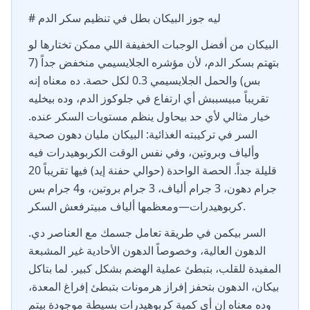
# ليه جوز البيكان بطل في تنظيم سكر الدم
البيكان من أفضل الوجبات الخفيفة اللي ممكن تختارها لو
بتهتم بسكر الدم، لأن مؤشره الجلايسيمي منخفض جداً (7
بس) والحمل الجلايسيمي 0.3 لكل حصة. ده معناه إنه
تقريباً مبيسببش أي ارتفاع في جلوكوز الدم، وده بيخليه
خيار مثالي لأي حد بيحاول ينظم مستويات السكر عنده.
السر في تركيبته الغذائية: البيكان مليان دهون صحية
وألياف وبروتين، وفي نفس الوقت الكربوهيدرات فيه
قليلة جداً. الحصة الواحدة (حوالي حفنة إيد) فيها تقريباً 20
جرام دهون، 3 جرام ألياف، 3 جرام بروتين، و4 جرام بس
كربوهيدرات—ومعظمها ألياف مبيترفعش السكر.
السر بيكمن في طريقة تعامل جسمك مع العناصر دي.
الدهون العالية، وخصوصاً الدهون الأحادية غير المشبعة
المفيدة للقلب، بتبطئ عملية الهضم بشكل كبير. لما بتاكل
بيكان، الدهون بتحفز إفراز هرمونات بتبطئ إفراغ المعدة،
وده معناه إن أي كمية كربوهيدرات بسيطة موجودة بيتم