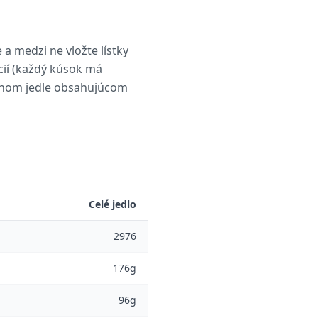
a medzi ne vložte lístky
cií (každý kúsok má
áženom jedle obsahujúcom
Celé jedlo
2976
176g
96g