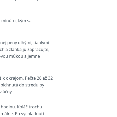
te minútu, kým sa
nej peny dlhými, tiahlymi
h a zľahka ju zapracujte,
ľovou múkou a jemne
ž k okrajom. Pečte 28 až 32
apichnutá do stredu by
vláčny.
 hodinu. Koláč trochu
málne. Po vychladnutí