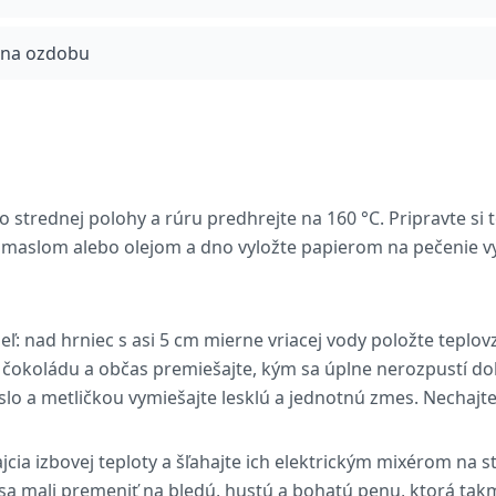
y na ozdobu
do strednej polohy a rúru predhrejte na 160 °C. Pripravte s
 maslom alebo olejom a dno vyložte papierom na pečenie v
eľ: nad hrniec s asi 5 cm mierne vriacej vody položte tepl
čokoládu a občas premiešajte, kým sa úplne nerozpustí do
lo a metličkou vymiešajte lesklú a jednotnú zmes. Nechajte
ajcia izbovej teploty a šľahajte ich elektrickým mixérom na s
y sa mali premeniť na bledú, hustú a bohatú penu, ktorá tak