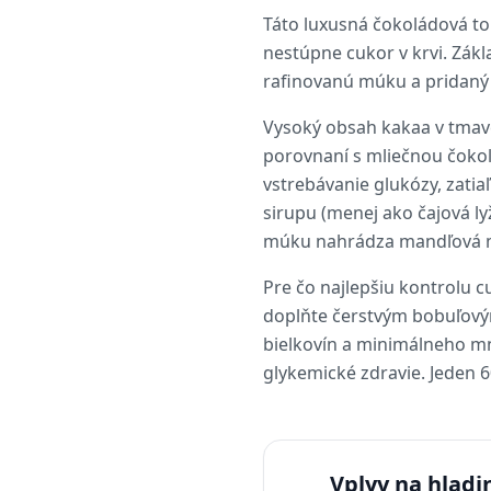
Táto luxusná čokoládová to
nestúpne cukor v krvi. Zákl
rafinovanú múku a pridaný
Vysoký obsah kakaa v tmave
porovnaní s mliečnou čokol
vstrebávanie glukózy, zatia
sirupu (menej ako čajová ly
múku nahrádza mandľová múk
Pre čo najlepšiu kontrolu c
doplňte čerstvým bobuľovým
bielkovín a minimálneho mno
glykemické zdravie. Jeden 6
Vplyv na hladi