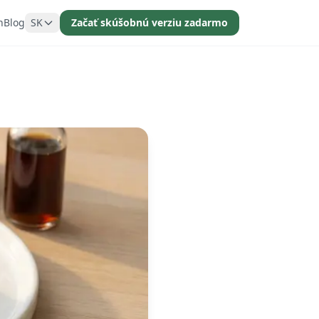
n
Blog
SK
Začať skúšobnú verziu zadarmo