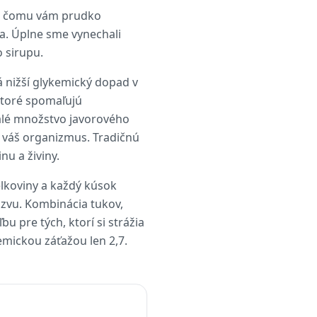
ka čomu vám prudko
ka. Úplne sme vynechali
 sirupu.
 nižší glykemický dopad v
ktoré spomaľujú
Malé množstvo javorového
o váš organizmus. Tradičnú
u a živiny.
elkoviny a každý kúsok
zvu. Kombinácia tukov,
u pre tých, ktorí si strážia
emickou záťažou len 2,7.