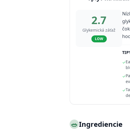
Níz
2.7
gly
čok
Glykemická záťaž
hod
LOW
TIP
Ea
✓
bl
Pa
✓
ev
Ta
✓
de
🥗
Ingrediencie