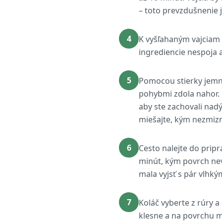
– toto prevzdušnenie j
4
K vyšľahaným vajciam p
ingrediencie nespoja 
5
Pomocou stierky jemne
pohybmi zdola nahor. 
aby ste zachovali na
miešajte, kým nezmiz
6
Cesto nalejte do prip
minút, kým povrch nev
mala vyjsť s pár vlhký
7
Koláč vyberte z rúry 
klesne a na povrchu m