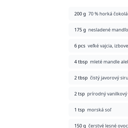
200 g
70 % horká čokol
175 g
nesladené mandľo
6 pcs
veľké vajcia, izbove
4 tbsp
mleté mandle ale
2 tbsp
čistý javorový sir
2 tsp
prírodný vanilkový
1 tsp
morská soľ
150 g
čerstvé lesné ovoc