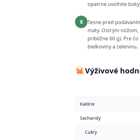
opatrne uvoľnite boky
8
Tesne pred podávaním 
mäty. Ostrým nožom, k
približne 60 g). Pre 
bielkoviny a zeleninu.
📊
Výživové hodn
Kalórie
Sacharidy
Cukry