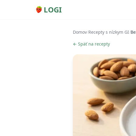
LOGI
Domov
/
Recepty s nízkym GI
/
Be
← Späť na recepty