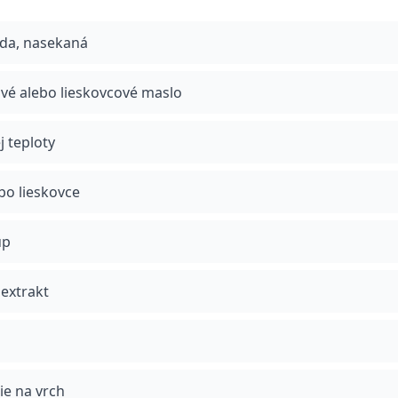
áda, nasekaná
vé alebo lieskovcové maslo
j teploty
bo lieskovce
up
 extrakt
ie na vrch