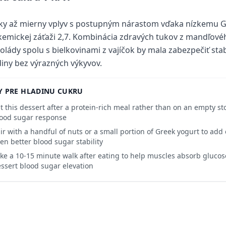
ky až mierny vplyv s postupným nárastom vďaka nízkemu G
kemickej záťaži 2,7. Kombinácia zdravých tukov z mandľové
olády spolu s bielkovinami z vajíčok by mala zabezpečiť stab
iny bez výrazných výkyvov.
Y PRE HLADINU CUKRU
t this dessert after a protein-rich meal rather than on an empty s
ood sugar response
ir with a handful of nuts or a small portion of Greek yogurt to add 
en better blood sugar stability
ke a 10-15 minute walk after eating to help muscles absorb gluco
ssert blood sugar elevation