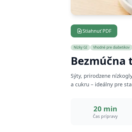
Stiahnuť PDF
Nízky GI
Vhodné pre diabetikov
Bezmúčna t
Sýty, prirodzene nízkog
a cukru – ideálny pre sta
20 min
Čas prípravy