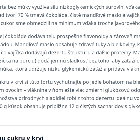
rta bez múky využíva silu nízkoglykemických surovín, vďa
ad tvorí 70 % tmavá čokoláda, čisté mandľové maslo a vajíč
 cukor sme obmedzili na minimum vďaka troche javorového
j čokoláde dodáva telu prospešné flavonoidy a zároveň má
ádou. Mandľové maslo obsahuje zdravé tuky a bielkoviny, 
ľ čo vajíčka dodávajú dezertu štruktúru a ďalšie proteíny. 
žička na porciu) dodá jemnú sladkosť bez toho, aby zaťažil
a, ktorá udržuje nízku glykemickú záťaž a pridáva vláknin
ukru v krvi si túto tortu vychutnajte po jedle bohatom na bi
 ovocím – vláknina v ňom ešte viac zmierni glukózovú odo
žstva prírodných sladidiel robí z tohto dezertu ideálnu voľb
0 g kúsok obsahuje približne 12 g čistých sacharidov s glyk
nu cukru v krvi