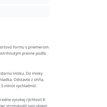
i tortovú formu s priemerom
ystrihnutým presne podľa
ovzdornú misku. Do misky
hladka. Odstavte z ohňa,
 5 minút vychladnúť.
tredne vysokej rýchlosti 8
mer strojnásobí svoj objem