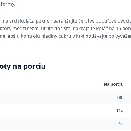
 formy.
na vrch koláča pekne naaranžujte čerstvé bobuľové ovocie 
torý medzi rezmi utrite dočista, nakrájajte koláč na 16 por
čo najlepšiu kontrolu hladiny cukru v krvi podávajte po vyv
oty na porciu
Na porciu
186
11g
6g