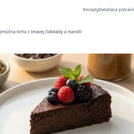
Recepty
Databáza potraví
zmúčna torta z tmavej čokolády a mandlí