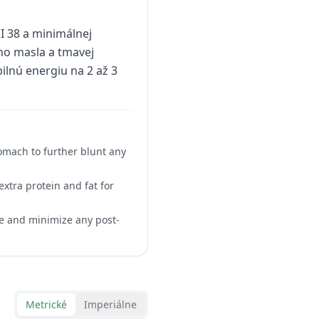
I 38 a minimálnej
ho masla a tmavej
ilnú energiu na 2 až 3
tomach to further blunt any
extra protein and fat for
se and minimize any post-
Metrické
Imperiálne