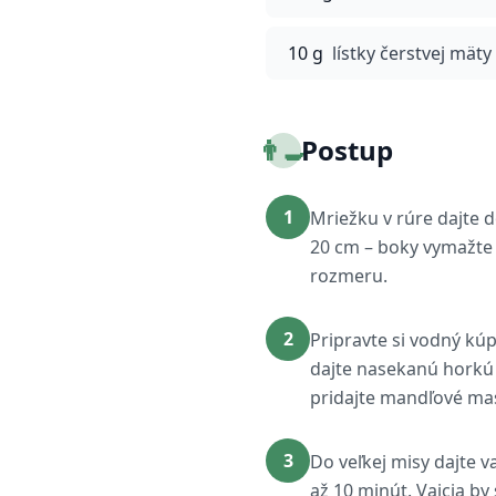
10 g
lístky čerstvej mät
👨‍🍳
Postup
1
Mriežku v rúre dajte 
20 cm – boky vymažte
rozmeru.
2
Pripravte si vodný kúp
dajte nasekanú horkú 
pridajte mandľové mas
3
Do veľkej misy dajte v
až 10 minút. Vajcia b