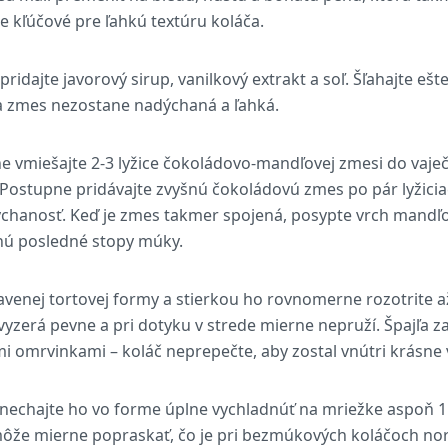
e kľúčové pre ľahkú textúru koláča.
ridajte javorový sirup, vanilkový extrakt a soľ. Šľahajte eš
a zmes nezostane nadýchaná a ľahká.
 vmiešajte 2-3 lyžice čokoládovo-mandľovej zmesi do vaječ
Postupne pridávajte zvyšnú čokoládovú zmes po pár lyžiciac
dýchanosť. Keď je zmes takmer spojená, posypte vrch mand
nú posledné stopy múky.
ravenej tortovej formy a stierkou ho rovnomerne rozotrite a
yzerá pevne a pri dotyku v strede mierne nepruží. Špajľa z
mi omrvinkami – koláč neprepečte, aby zostal vnútri krásne 
a nechajte ho vo forme úplne vychladnúť na mriežke aspoň 1
ôže mierne popraskať, čo je pri bezmúkových koláčoch nor