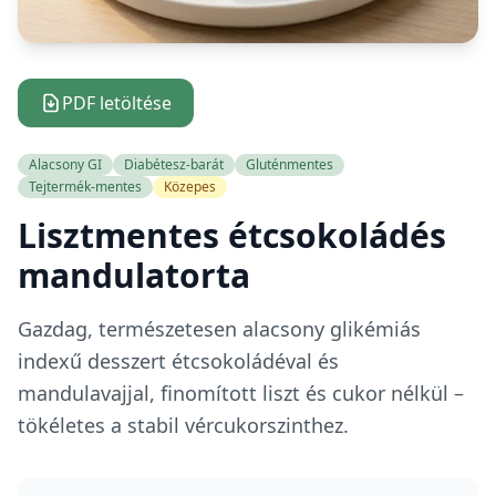
PDF letöltése
Alacsony GI
Diabétesz-barát
Gluténmentes
Tejtermék-mentes
Közepes
Lisztmentes étcsokoládés
mandulatorta
Gazdag, természetesen alacsony glikémiás
indexű desszert étcsokoládéval és
mandulavajjal, finomított liszt és cukor nélkül –
tökéletes a stabil vércukorszinthez.