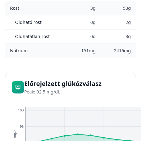
Rost
3g
53g
Oldható rost
0g
2g
Oldhatatlan rost
0g
3g
Nátrium
151mg
2416mg
Előrejelzett glükózválasz
Peak: 92.5 mg/dL
100
95
mg/dL