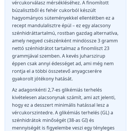
vércukorválasz mérsékléséhez. A finomított
búzalisztből és fehér cukorból készült
hagyományos süteményekkel ellentétben ez a
recept mandulalisztre épül – ez egy alacsony
szénhidráttartalmú, rostban gazdag alternatíva,
amely negyed csészénként mindössze 3 gramm
nettó szénhidrátot tartalmaz a finomliszt 23
grammjával szemben. A kevés juharszirup
éppen csak annyi édességet ad, ami még nem
rontja el a többi összetevő anyagcserére
gyakorolt jótékony hatását.
Az adagonkénti 2,7-es glikémiás terhelés
kivételesen alacsonynak számít, ami azt jelenti,
hogy ez a desszert minimális hatással lesz a
vércukorszintedre. A glikémiás terhelés (GL) a
szénhidrátok minőségét (38-as GI) és
mennyiségét is figyelembe veszi egy tényleges