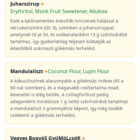
Juharszirup
→
Erythritol, Monk Fruit Sweetener, Allulose
Ezek a kalóriamentes édesítők nincsenek hatással a
vércukorszintre (GI: 0), szemben a juharsziruppal,
amelynek GI-je 54, és evőkanalanként 13 g szénhidrátot
tartalmaz, így gyakorlatilag teljesen kiiktatják az
édesítőből származó glikémiás terhelést.
Mandulaliszt
→
Coconut Flour, Lupin Flour
A kókuszlisztnek alacsonyabb a glikémiás indexe (45 a
60-nal szemben), és a magasabb rosttartalma miatt
kevesebb is elég belőle. A csillagfürtliszt pedig
adagonként mindössze 1 g nettó szénhidrátot tartalmaz
a mandulaliszt 3 grammjához képest, így még tovább
csökkenti a glikémiás terhelést.
Vegyes BogyóS GyüMöLcsöK
→