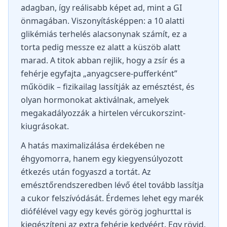
adagban, így reálisabb képet ad, mint a GI
önmagában. Viszonyításképpen: a 10 alatti
glikémiás terhelés alacsonynak számít, ez a
torta pedig messze ez alatt a küszöb alatt
marad. A titok abban rejlik, hogy a zsír és a
fehérje egyfajta „anyagcsere-pufferként”
működik – fizikailag lassítják az emésztést, és
olyan hormonokat aktiválnak, amelyek
megakadályozzák a hirtelen vércukorszint-
kiugrásokat.
A hatás maximalizálása érdekében ne
éhgyomorra, hanem egy kiegyensúlyozott
étkezés után fogyaszd a tortát. Az
emésztőrendszeredben lévő étel tovább lassítja
a cukor felszívódását. Érdemes lehet egy marék
diófélével vagy egy kevés görög joghurttal is
kiegészíteni az extra fehérje kedvéért. Egy rövid,