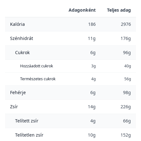
Adagonként
Teljes adag
Kalória
186
2976
Szénhidrát
11g
176g
Cukrok
6g
96g
Hozzáadott cukrok
3g
40g
Természetes cukrok
4g
56g
Fehérje
6g
98g
Zsír
14g
226g
Telített zsír
4g
66g
Telítetlen zsír
10g
152g