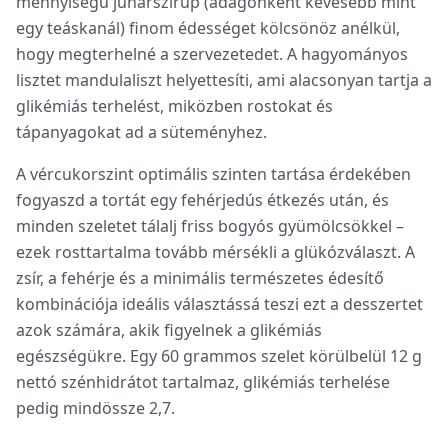
mennyiségű juharszirup (adagonként kevesebb mint
egy teáskanál) finom édességet kölcsönöz anélkül,
hogy megterhelné a szervezetedet. A hagyományos
lisztet mandulaliszt helyettesíti, ami alacsonyan tartja a
glikémiás terhelést, miközben rostokat és
tápanyagokat ad a süteményhez.
A vércukorszint optimális szinten tartása érdekében
fogyaszd a tortát egy fehérjedús étkezés után, és
minden szeletet tálalj friss bogyós gyümölcsökkel –
ezek rosttartalma tovább mérsékli a glükózválaszt. A
zsír, a fehérje és a minimális természetes édesítő
kombinációja ideális választássá teszi ezt a desszertet
azok számára, akik figyelnek a glikémiás
egészségükre. Egy 60 grammos szelet körülbelül 12 g
nettó szénhidrátot tartalmaz, glikémiás terhelése
pedig mindössze 2,7.