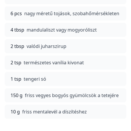
6 pcs
nagy méretű tojások, szobahőmérsékleten
4 tbsp
mandulaliszt vagy mogyoróliszt
2 tbsp
valódi juharszirup
2 tsp
természetes vanília kivonat
1 tsp
tengeri só
150 g
friss vegyes bogyós gyümölcsök a tetejére
10 g
friss mentalevél a díszítéshez