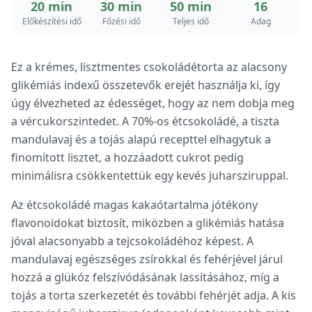
20 min
30 min
50 min
16
Előkészítési idő
Főzési idő
Teljes idő
Adag
Ez a krémes, lisztmentes csokoládétorta az alacsony
glikémiás indexű összetevők erejét használja ki, így
úgy élvezheted az édességet, hogy az nem dobja meg
a vércukorszintedet. A 70%-os étcsokoládé, a tiszta
mandulavaj és a tojás alapú recepttel elhagytuk a
finomított lisztet, a hozzáadott cukrot pedig
minimálisra csökkentettük egy kevés juharsziruppal.
Az étcsokoládé magas kakaótartalma jótékony
flavonoidokat biztosít, miközben a glikémiás hatása
jóval alacsonyabb a tejcsokoládéhoz képest. A
mandulavaj egészséges zsírokkal és fehérjével járul
hozzá a glükóz felszívódásának lassításához, míg a
tojás a torta szerkezetét és további fehérjét adja. A kis