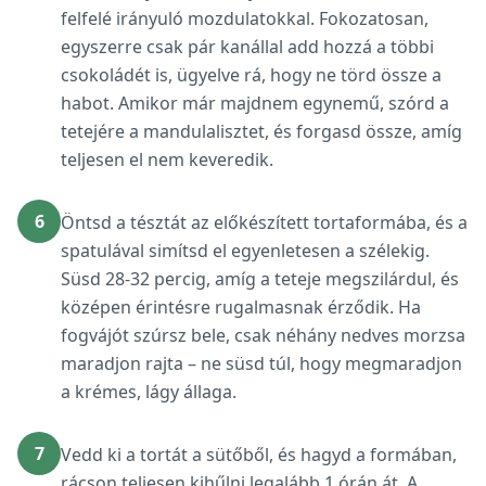
felfelé irányuló mozdulatokkal. Fokozatosan,
egyszerre csak pár kanállal add hozzá a többi
csokoládét is, ügyelve rá, hogy ne törd össze a
habot. Amikor már majdnem egynemű, szórd a
tetejére a mandulalisztet, és forgasd össze, amíg
teljesen el nem keveredik.
6
Öntsd a tésztát az előkészített tortaformába, és a
spatulával simítsd el egyenletesen a szélekig.
Süsd 28-32 percig, amíg a teteje megszilárdul, és
középen érintésre rugalmasnak érződik. Ha
fogvájót szúrsz bele, csak néhány nedves morzsa
maradjon rajta – ne süsd túl, hogy megmaradjon
a krémes, lágy állaga.
7
Vedd ki a tortát a sütőből, és hagyd a formában,
rácson teljesen kihűlni legalább 1 órán át. A