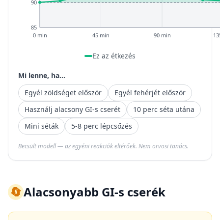
90
85
0 min
45 min
90 min
13
Ez az étkezés
Mi lenne, ha...
Egyél zöldséget először
Egyél fehérjét először
Használj alacsony GI-s cserét
10 perc séta utána
Mini séták
5-8 perc lépcsőzés
Becsült modell — az egyéni reakciók eltérőek. Nem orvosi tanács.
🔄
Alacsonyabb GI-s cserék