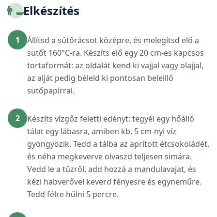
👨‍🍳
Elkészítés
1
Állítsd a sütőrácsot középre, és melegítsd elő a
sütőt 160°C-ra. Készíts elő egy 20 cm-es kapcsos
tortaformát: az oldalát kend ki vajjal vagy olajjal,
az alját pedig béleld ki pontosan beleillő
sütőpapírral.
2
Készíts vízgőz feletti edényt: tegyél egy hőálló
tálat egy lábasra, amiben kb. 5 cm-nyi víz
gyöngyözik. Tedd a tálba az aprított étcsokoládét,
és néha megkeverve olvaszd teljesen simára.
Vedd le a tűzről, add hozzá a mandulavajat, és
kézi habverővel keverd fényesre és egyneműre.
Tedd félre hűlni 5 percre.