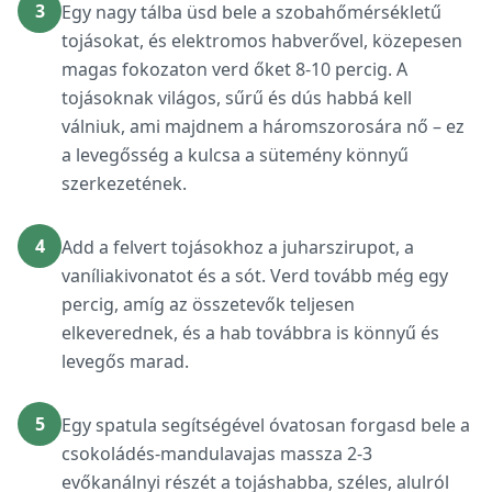
3
Egy nagy tálba üsd bele a szobahőmérsékletű
tojásokat, és elektromos habverővel, közepesen
magas fokozaton verd őket 8-10 percig. A
tojásoknak világos, sűrű és dús habbá kell
válniuk, ami majdnem a háromszorosára nő – ez
a levegősség a kulcsa a sütemény könnyű
szerkezetének.
4
Add a felvert tojásokhoz a juharszirupot, a
vaníliakivonatot és a sót. Verd tovább még egy
percig, amíg az összetevők teljesen
elkeverednek, és a hab továbbra is könnyű és
levegős marad.
5
Egy spatula segítségével óvatosan forgasd bele a
csokoládés-mandulavajas massza 2-3
evőkanálnyi részét a tojáshabba, széles, alulról