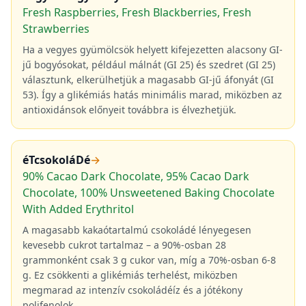
Fresh Raspberries, Fresh Blackberries, Fresh
Strawberries
Ha a vegyes gyümölcsök helyett kifejezetten alacsony GI-
jű bogyósokat, például málnát (GI 25) és szedret (GI 25)
választunk, elkerülhetjük a magasabb GI-jű áfonyát (GI
53). Így a glikémiás hatás minimális marad, miközben az
antioxidánsok előnyeit továbbra is élvezhetjük.
éTcsokoláDé
→
90% Cacao Dark Chocolate, 95% Cacao Dark
Chocolate, 100% Unsweetened Baking Chocolate
With Added Erythritol
A magasabb kakaótartalmú csokoládé lényegesen
kevesebb cukrot tartalmaz – a 90%-osban 28
grammonként csak 3 g cukor van, míg a 70%-osban 6-8
g. Ez csökkenti a glikémiás terhelést, miközben
megmarad az intenzív csokoládéíz és a jótékony
polifenolok.