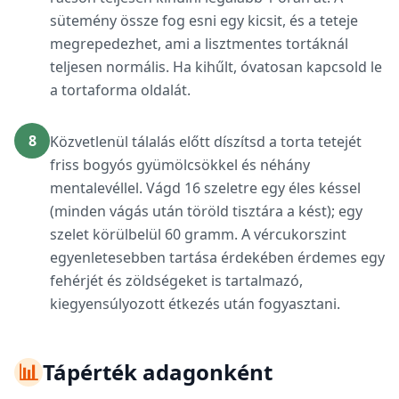
sütemény össze fog esni egy kicsit, és a teteje
megrepedezhet, ami a lisztmentes tortáknál
teljesen normális. Ha kihűlt, óvatosan kapcsold le
a tortaforma oldalát.
8
Közvetlenül tálalás előtt díszítsd a torta tetejét
friss bogyós gyümölcsökkel és néhány
mentalevéllel. Vágd 16 szeletre egy éles késsel
(minden vágás után töröld tisztára a kést); egy
szelet körülbelül 60 gramm. A vércukorszint
egyenletesebben tartása érdekében érdemes egy
fehérjét és zöldségeket is tartalmazó,
kiegyensúlyozott étkezés után fogyasztani.
📊
Tápérték adagonként