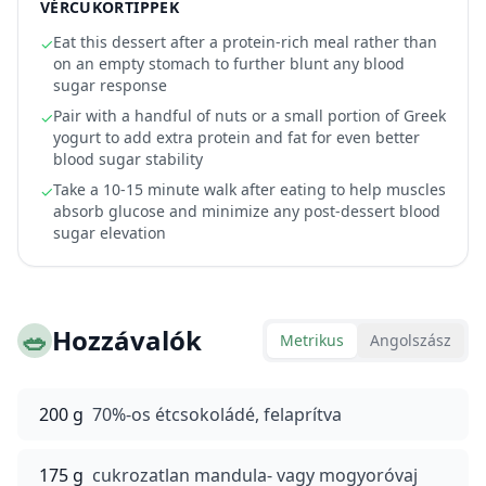
VÉRCUKORTIPPEK
Eat this dessert after a protein-rich meal rather than
✓
on an empty stomach to further blunt any blood
sugar response
Pair with a handful of nuts or a small portion of Greek
✓
yogurt to add extra protein and fat for even better
blood sugar stability
Take a 10-15 minute walk after eating to help muscles
✓
absorb glucose and minimize any post-dessert blood
sugar elevation
🥗
Hozzávalók
Metrikus
Angolszász
200 g
70%-os étcsokoládé, felaprítva
175 g
cukrozatlan mandula- vagy mogyoróvaj