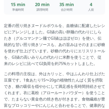
15 min
20 min
35 min
4
準備時間
調理時間
合計時間
人前
定番の照り焼きヌードルボウルを、血糖値に配慮したレシ
ピにアレンジしました。GI値の高い卵麺の代わりにしら
たき（グルコマンナン麺でGI値はほぼゼロ）を使い、伝
統的な甘い照り焼きソースも、あの旨みはそのままに砂糖
を使わず仕上げています。砂糖の代わりにエリスリトール
を、GI値の高いみりんの代わりに米酢を使うことで、従
来のレシピに比べてGI負荷を約75%カットしました。
この料理の主役は、外はカリッと、中はふんわり仕上げた
豆腐です。1食あたり15〜20gの植物性たんぱく質を摂取
でき、糖の吸収を穏やかにして満足感を長時間持続させて
くれます。衣に葛粉（アロールートパウダー）を使うこと
で、たまらない黄金色の焼き色が付きます。食物繊維が豊
富なブロッコリーやにんじんと合わせることで、健康的な