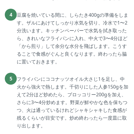
4
豆腐を焼いている間に、しらたき400gの準備をしま
す。ザルにあけてしっかり水気を切り、冷水で1〜2
分洗います。キッチンペーパーで水気を拭き取った
ら、きれいなフライパンに入れ、中火で3〜4分ほど
「から煎り」して余分な水分を飛ばします。こうす
ることで食感がぐんと良くなります。終わったら脇
に置いておきます。
5
フライパンにココナッツオイル大さじ1を足し、中
火から強火で熱します。千切りにした人参150gを加
えて2分ほど炒めたら、ブロッコリー200gを加え、
さらに3〜4分炒めます。野菜が鮮やかな色を保ちつ
つ、火は通っているけれどシャキシャキした食感が
残るくらいが目安です。炒め終わったら一度皿に取
り出します。