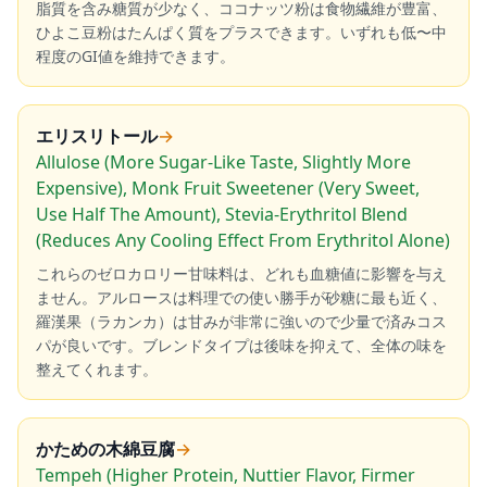
脂質を含み糖質が少なく、ココナッツ粉は食物繊維が豊富、
ひよこ豆粉はたんぱく質をプラスできます。いずれも低〜中
程度のGI値を維持できます。
エリスリトール
→
Allulose (More Sugar-Like Taste, Slightly More
Expensive), Monk Fruit Sweetener (Very Sweet,
Use Half The Amount), Stevia-Erythritol Blend
(Reduces Any Cooling Effect From Erythritol Alone)
これらのゼロカロリー甘味料は、どれも血糖値に影響を与え
ません。アルロースは料理での使い勝手が砂糖に最も近く、
羅漢果（ラカンカ）は甘みが非常に強いので少量で済みコス
パが良いです。ブレンドタイプは後味を抑えて、全体の味を
整えてくれます。
かための木綿豆腐
→
Tempeh (Higher Protein, Nuttier Flavor, Firmer