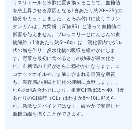
リスリトールと米酢に置き換えることで、血糖値
を急上昇させる原因となる1食あたり約20〜25gの
糖分をカットしました。とろみ付けに使うキサン
タンガムは、片栗粉（GI値85）と違って血糖値に
影響を与えません。ブロッコリーとにんじんの食
物繊維（1食あたり約6〜8g）は、消化管内でゲル
状の層を作り、炭水化物の吸収を緩やかにしま
す。野菜を最初に食べるとこの効果が最大化さ
れ、血糖値の上昇がさらに穏やかになります。コ
コナッツオイルやごま油に含まれる良質な脂質
も、満腹感の持続と消化の抑制に貢献します。こ
れらの組み合わせにより、推定GI値は35〜40、1食
あたりのGI負荷（GL）はわずか8〜10に抑えら
れ、急激なスパイクではなく、緩やかで安定した
血糖曲線を描くことができます。