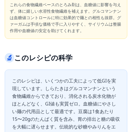
これらの食物繊維ベースのとろみ剤は、血糖値に影響を与え
ず、体に嬉しい水溶性食物繊維を補えます。グルコマンナン
は血糖値コントロールに特に効果的で麺との相性も抜群。グ
ァーガムは手頃な価格で手に入りやすく、サイリウムは整腸
作用や血糖値の安定を助けてくれます。
🔬
このレシピの科学
このレシピは、いくつかの工夫によって低GIを実
現しています。しらたきはグルコマンナンという
食物繊維からできており、消化される炭水化物が
ほとんどなく、GI値も実質ゼロ。血糖値にやさし
い麺の代用品として最適です。豆腐は1食あたり
15〜20gのたんぱく質を含み、胃の排出と糖の吸収
を大幅に遅らせます。伝統的な砂糖やみりんをエ