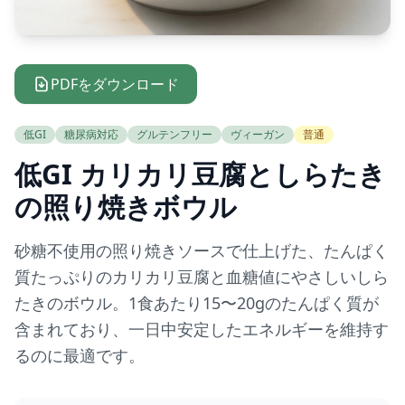
PDFをダウンロード
低GI
糖尿病対応
グルテンフリー
ヴィーガン
普通
低GI カリカリ豆腐としらたき
の照り焼きボウル
砂糖不使用の照り焼きソースで仕上げた、たんぱく
質たっぷりのカリカリ豆腐と血糖値にやさしいしら
たきのボウル。1食あたり15〜20gのたんぱく質が
含まれており、一日中安定したエネルギーを維持す
るのに最適です。