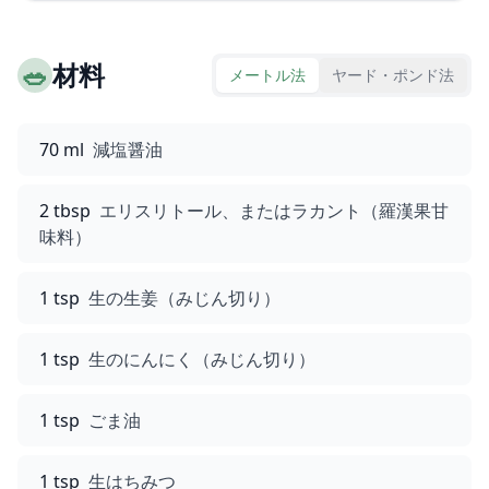
🥗
材料
メートル法
ヤード・ポンド法
70 ml
減塩醤油
2 tbsp
エリスリトール、またはラカント（羅漢果甘
味料）
1 tsp
生の生姜（みじん切り）
1 tsp
生のにんにく（みじん切り）
1 tsp
ごま油
1 tsp
生はちみつ