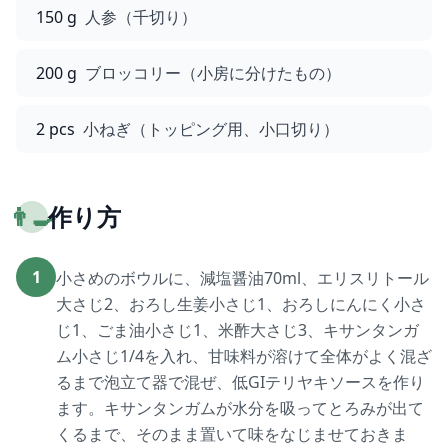
150 g
人参（千切り）
200 g
ブロッコリー（小房に分けたもの）
2 pcs
小ねぎ（トッピング用、小口切り）
👨‍🍳
作り方
1
小さめのボウルに、減塩醤油70ml、エリスリトール
大さじ2、おろし生姜小さじ1、おろしにんにく小さ
じ1、ごま油小さじ1、米酢大さじ3、キサンタンガ
ム小さじ1/4を入れ、甘味料が溶けて全体がよく混ざ
るまで泡立て器で混ぜ、低GIテリヤキソースを作り
ます。キサンタンガムが水分を吸ってとろみが出て
くるまで、そのまま置いて味をなじませておきま