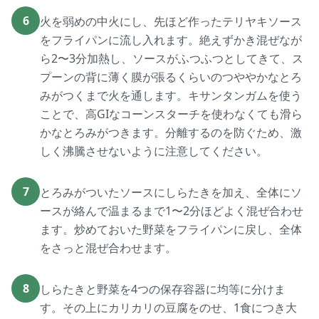
6
火を弱めの中火にし、先ほど作ったテリヤキソース
をフライパンに流し入れます。絶えずかき混ぜなが
ら2〜3分加熱し、ソースがふつふつとしてきて、ス
プーンの背に薄く膜が張るくらいのつややかなとろ
みがつくまで火を通します。キサンタンガムを使う
ことで、高GIなコーンスターチを使わなくても滑ら
かなとろみがつきます。分離するのを防ぐため、激
しく沸騰させないように注意してください。
7
とろみがついたソースにしらたきを加え、全体にソ
ースが絡んで温まるまで1〜2分ほどよく混ぜ合わせ
ます。炒めておいた野菜をフライパンに戻し、全体
をさっと混ぜ合わせます。
8
しらたきと野菜を4つの保存容器に均等に分けま
す。その上にカリカリの豆腐をのせ、1食につき大