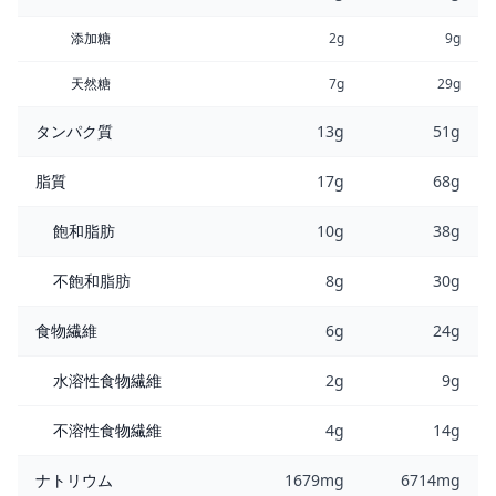
添加糖
2g
9g
天然糖
7g
29g
タンパク質
13g
51g
脂質
17g
68g
飽和脂肪
10g
38g
不飽和脂肪
8g
30g
食物繊維
6g
24g
水溶性食物繊維
2g
9g
不溶性食物繊維
4g
14g
ナトリウム
1679mg
6714mg