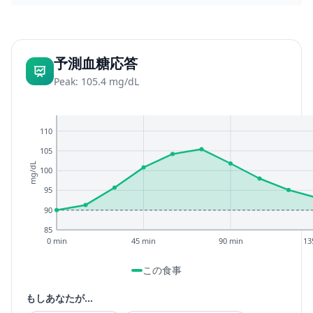
予測血糖応答
Peak: 105.4 mg/dL
110
105
mg/dL
100
95
90
85
0 min
45 min
90 min
13
この食事
もしあなたが...