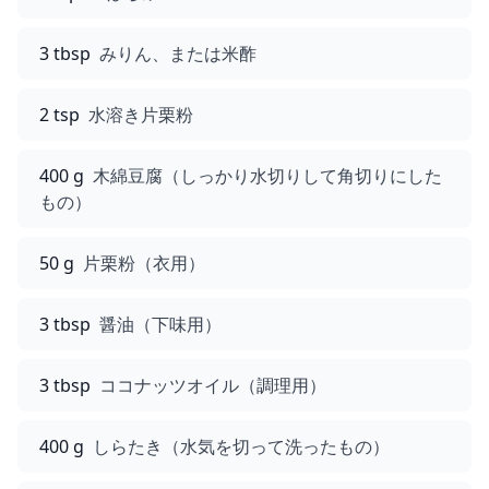
3 tbsp
みりん、または米酢
2 tsp
水溶き片栗粉
400 g
木綿豆腐（しっかり水切りして角切りにした
もの）
50 g
片栗粉（衣用）
3 tbsp
醤油（下味用）
3 tbsp
ココナッツオイル（調理用）
400 g
しらたき（水気を切って洗ったもの）