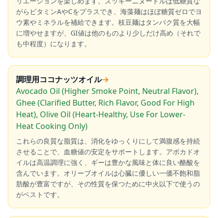
リエーションを楽しめます。ズッキーニヌードルは低糖質な
がらビタミンAやCをプラスでき、海藻麺はほぼ糖質ゼロでヨ
ウ素やミネラルを補給できます。枝豆麺はタンパク質を大幅
に増やせますが、GI値は他のものより少しだけ高め（それで
も中程度）になります。
調理用ココナッツオイル
→
Avocado Oil (Higher Smoke Point, Neutral Flavor),
Ghee (Clarified Butter, Rich Flavor, Good For High
Heat), Olive Oil (Heart-Healthy, Use For Lower-
Heat Cooking Only)
これらの良質な脂質は、消化をゆっくりにして満腹感を持続
させることで、血糖値の安定をサポートします。アボカドオ
イルは高温調理に強く、ギーは豊かな風味と体に良い酪酸を
含んでいます。オリーブオイルは心臓に優しい一価不飽和脂
肪酸が豊富ですが、その性質を保つために中火以下で使うの
がベストです。