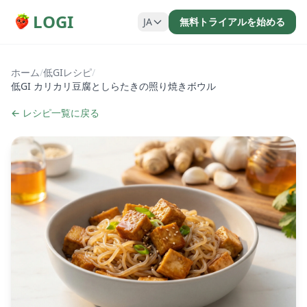
LOGI
JA
無料トライアルを始める
ホーム
/
低GIレシピ
/
低GI カリカリ豆腐としらたきの照り焼きボウル
← レシピ一覧に戻る