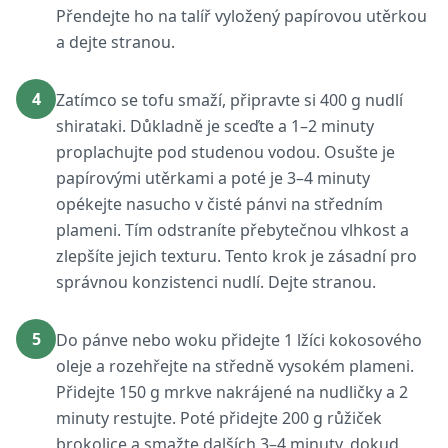
Přendejte ho na talíř vyložený papírovou utěrkou
a dejte stranou.
4
Zatímco se tofu smaží, připravte si 400 g nudlí
shirataki. Důkladně je sceďte a 1–2 minuty
proplachujte pod studenou vodou. Osušte je
papírovými utěrkami a poté je 3–4 minuty
opékejte nasucho v čisté pánvi na středním
plameni. Tím odstraníte přebytečnou vlhkost a
zlepšíte jejich texturu. Tento krok je zásadní pro
správnou konzistenci nudlí. Dejte stranou.
5
Do pánve nebo woku přidejte 1 lžíci kokosového
oleje a rozehřejte na středně vysokém plameni.
Přidejte 150 g mrkve nakrájené na nudličky a 2
minuty restujte. Poté přidejte 200 g růžiček
brokolice a smažte dalších 3–4 minuty, dokud