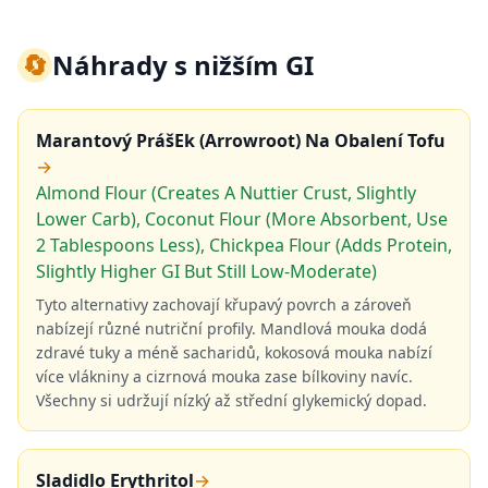
🔄
Náhrady s nižším GI
Marantový PrášEk (Arrowroot) Na Obalení Tofu
→
Almond Flour (Creates A Nuttier Crust, Slightly
Lower Carb), Coconut Flour (More Absorbent, Use
2 Tablespoons Less), Chickpea Flour (Adds Protein,
Slightly Higher GI But Still Low-Moderate)
Tyto alternativy zachovají křupavý povrch a zároveň
nabízejí různé nutriční profily. Mandlová mouka dodá
zdravé tuky a méně sacharidů, kokosová mouka nabízí
více vlákniny a cizrnová mouka zase bílkoviny navíc.
Všechny si udržují nízký až střední glykemický dopad.
Sladidlo Erythritol
→