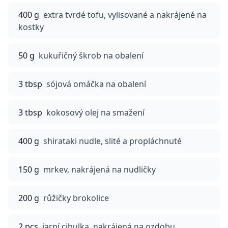
400 g
extra tvrdé tofu, vylisované a nakrájené na
kostky
50 g
kukuřičný škrob na obalení
3 tbsp
sójová omáčka na obalení
3 tbsp
kokosový olej na smažení
400 g
shirataki nudle, slité a propláchnuté
150 g
mrkev, nakrájená na nudličky
200 g
růžičky brokolice
2 pcs
jarní cibulka, nakrájená na ozdobu