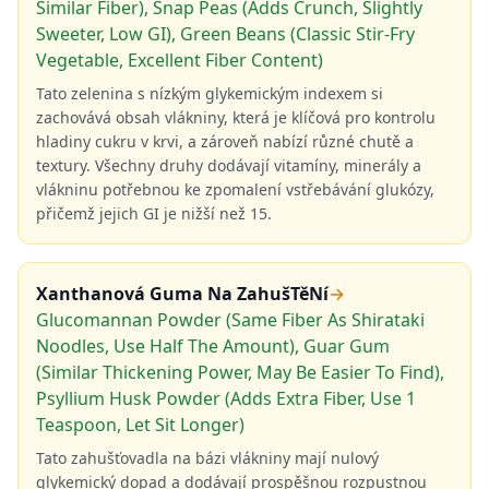
Similar Fiber), Snap Peas (Adds Crunch, Slightly
Sweeter, Low GI), Green Beans (Classic Stir-Fry
Vegetable, Excellent Fiber Content)
Tato zelenina s nízkým glykemickým indexem si
zachovává obsah vlákniny, která je klíčová pro kontrolu
hladiny cukru v krvi, a zároveň nabízí různé chutě a
textury. Všechny druhy dodávají vitamíny, minerály a
vlákninu potřebnou ke zpomalení vstřebávání glukózy,
přičemž jejich GI je nižší než 15.
Xanthanová Guma Na ZahušTěNí
→
Glucomannan Powder (Same Fiber As Shirataki
Noodles, Use Half The Amount), Guar Gum
(Similar Thickening Power, May Be Easier To Find),
Psyllium Husk Powder (Adds Extra Fiber, Use 1
Teaspoon, Let Sit Longer)
Tato zahušťovadla na bázi vlákniny mají nulový
glykemický dopad a dodávají prospěšnou rozpustnou