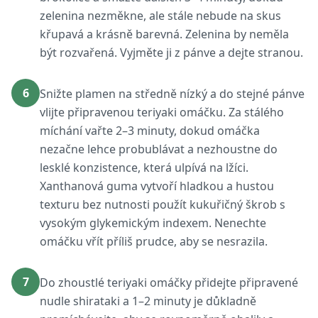
zelenina nezměkne, ale stále nebude na skus
křupavá a krásně barevná. Zelenina by neměla
být rozvařená. Vyjměte ji z pánve a dejte stranou.
6
Snižte plamen na středně nízký a do stejné pánve
vlijte připravenou teriyaki omáčku. Za stálého
míchání vařte 2–3 minuty, dokud omáčka
nezačne lehce probublávat a nezhoustne do
lesklé konzistence, která ulpívá na lžíci.
Xanthanová guma vytvoří hladkou a hustou
texturu bez nutnosti použít kukuřičný škrob s
vysokým glykemickým indexem. Nenechte
omáčku vřít příliš prudce, aby se nesrazila.
7
Do zhoustlé teriyaki omáčky přidejte připravené
nudle shirataki a 1–2 minuty je důkladně