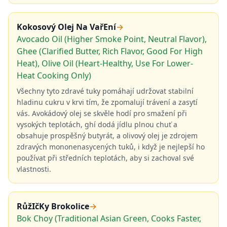
Kokosový Olej Na VařEní
→
Avocado Oil (Higher Smoke Point, Neutral Flavor),
Ghee (Clarified Butter, Rich Flavor, Good For High
Heat), Olive Oil (Heart-Healthy, Use For Lower-
Heat Cooking Only)
Všechny tyto zdravé tuky pomáhají udržovat stabilní
hladinu cukru v krvi tím, že zpomalují trávení a zasytí
vás. Avokádový olej se skvěle hodí pro smažení při
vysokých teplotách, ghí dodá jídlu plnou chuť a
obsahuje prospěšný butyrát, a olivový olej je zdrojem
zdravých mononenasycených tuků, i když je nejlepší ho
používat při středních teplotách, aby si zachoval své
vlastnosti.
RůžIčKy Brokolice
→
Bok Choy (Traditional Asian Green, Cooks Faster,