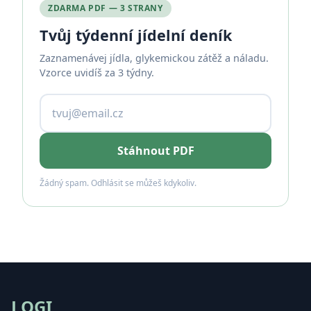
ZDARMA PDF — 3 STRANY
Tvůj týdenní jídelní deník
Zaznamenávej jídla, glykemickou zátěž a náladu.
Vzorce uvidíš za 3 týdny.
Stáhnout PDF
Žádný spam. Odhlásit se můžeš kdykoliv.
LOGI