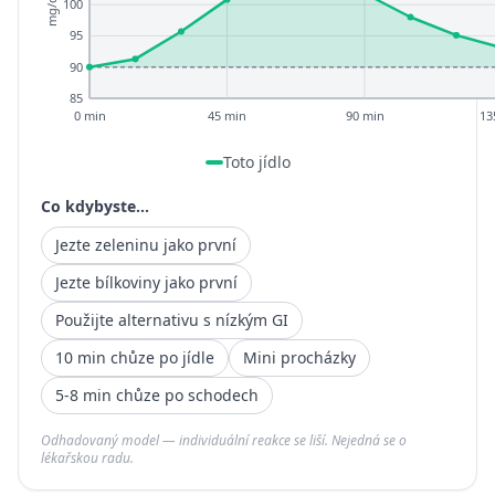
mg/dL
100
95
90
85
0 min
45 min
90 min
13
Toto jídlo
Co kdybyste...
Jezte zeleninu jako první
Jezte bílkoviny jako první
Použijte alternativu s nízkým GI
10 min chůze po jídle
Mini procházky
5-8 min chůze po schodech
Odhadovaný model — individuální reakce se liší. Nejedná se o
lékařskou radu.