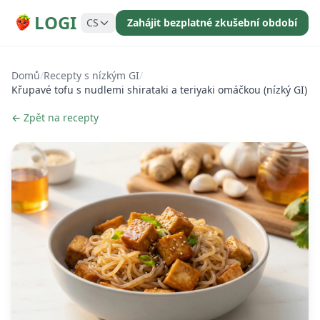
LOGI
CS
Zahájit bezplatné zkušební období
Domů
/
Recepty s nízkým GI
/
Křupavé tofu s nudlemi shirataki a teriyaki omáčkou (nízký GI)
← Zpět na recepty