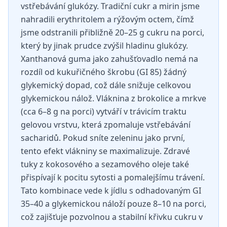
vstřebávání glukózy. Tradiční cukr a mirin jsme
nahradili erythritolem a rýžovým octem, čímž
jsme odstranili přibližně 20–25 g cukru na porci,
který by jinak prudce zvýšil hladinu glukózy.
Xanthanová guma jako zahušťovadlo nemá na
rozdíl od kukuřičného škrobu (GI 85) žádný
glykemický dopad, což dále snižuje celkovou
glykemickou nálož. Vláknina z brokolice a mrkve
(cca 6–8 g na porci) vytváří v trávicím traktu
gelovou vrstvu, která zpomaluje vstřebávání
sacharidů. Pokud sníte zeleninu jako první,
tento efekt vlákniny se maximalizuje. Zdravé
tuky z kokosového a sezamového oleje také
přispívají k pocitu sytosti a pomalejšímu trávení.
Tato kombinace vede k jídlu s odhadovaným GI
35–40 a glykemickou náloží pouze 8–10 na porci,
což zajišťuje pozvolnou a stabilní křivku cukru v