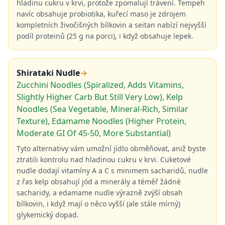
hladinu cukru v krvi, protože zpomalují trávení. Tempeh
navíc obsahuje probiotika, kuřecí maso je zdrojem
kompletních živočišných bílkovin a seitan nabízí nejvyšší
podíl proteinů (25 g na porci), i když obsahuje lepek.
Shirataki Nudle
→
Zucchini Noodles (Spiralized, Adds Vitamins,
Slightly Higher Carb But Still Very Low), Kelp
Noodles (Sea Vegetable, Mineral-Rich, Similar
Texture), Edamame Noodles (Higher Protein,
Moderate GI Of 45-50, More Substantial)
Tyto alternativy vám umožní jídlo obměňovat, aniž byste
ztratili kontrolu nad hladinou cukru v krvi. Cuketové
nudle dodají vitamíny A a C s minimem sacharidů, nudle
z řas kelp obsahují jód a minerály a téměř žádné
sacharidy, a edamame nudle výrazně zvýší obsah
bílkovin, i když mají o něco vyšší (ale stále mírný)
glykemický dopad.