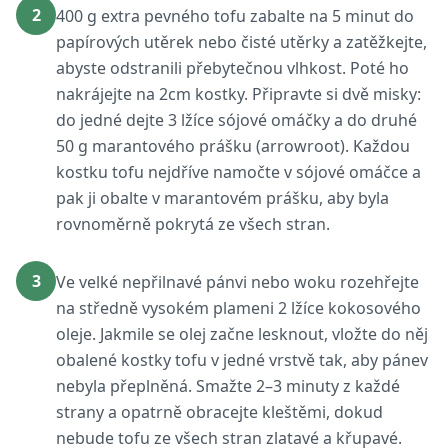
2
400 g extra pevného tofu zabalte na 5 minut do
papírových utěrek nebo čisté utěrky a zatěžkejte,
abyste odstranili přebytečnou vlhkost. Poté ho
nakrájejte na 2cm kostky. Připravte si dvě misky:
do jedné dejte 3 lžíce sójové omáčky a do druhé
50 g marantového prášku (arrowroot). Každou
kostku tofu nejdříve namočte v sójové omáčce a
pak ji obalte v marantovém prášku, aby byla
rovnoměrně pokrytá ze všech stran.
3
Ve velké nepřilnavé pánvi nebo woku rozehřejte
na středně vysokém plameni 2 lžíce kokosového
oleje. Jakmile se olej začne lesknout, vložte do něj
obalené kostky tofu v jedné vrstvě tak, aby pánev
nebyla přeplněná. Smažte 2–3 minuty z každé
strany a opatrně obracejte kleštěmi, dokud
nebude tofu ze všech stran zlatavé a křupavé.