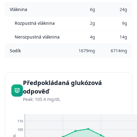
Vláknina
6g
24g
Rozpustná vláknina
2g
9g
Nerozpustná vláknina
4g
14g
Sodík
1679mg
6714mg
Předpokládaná glukózová
odpověď
Peak: 105.4 mg/dL
110
105