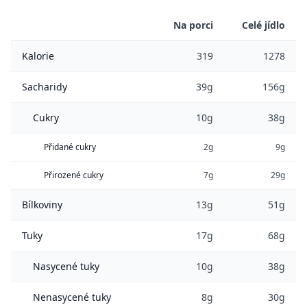
Na porci
Celé jídlo
Kalorie
319
1278
Sacharidy
39g
156g
Cukry
10g
38g
Přidané cukry
2g
9g
Přirozené cukry
7g
29g
Bílkoviny
13g
51g
Tuky
17g
68g
Nasycené tuky
10g
38g
Nenasycené tuky
8g
30g