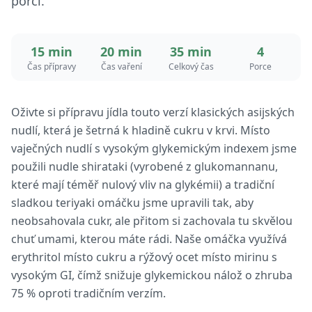
porci.
15 min
20 min
35 min
4
Čas přípravy
Čas vaření
Celkový čas
Porce
Oživte si přípravu jídla touto verzí klasických asijských
nudlí, která je šetrná k hladině cukru v krvi. Místo
vaječných nudlí s vysokým glykemickým indexem jsme
použili nudle shirataki (vyrobené z glukomannanu,
které mají téměř nulový vliv na glykémii) a tradiční
sladkou teriyaki omáčku jsme upravili tak, aby
neobsahovala cukr, ale přitom si zachovala tu skvělou
chuť umami, kterou máte rádi. Naše omáčka využívá
erythritol místo cukru a rýžový ocet místo mirinu s
vysokým GI, čímž snižuje glykemickou nálož o zhruba
75 % oproti tradičním verzím.