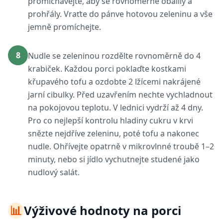
promíchávejte, aby se rovnoměrně obalily a
prohřály. Vraťte do pánve hotovou zeleninu a vše
jemně promíchejte.
8
Nudle se zeleninou rozdělte rovnoměrně do 4
krabiček. Každou porci poklaďte kostkami
křupavého tofu a ozdobte 2 lžícemi nakrájené
jarní cibulky. Před uzavřením nechte vychladnout
na pokojovou teplotu. V lednici vydrží až 4 dny.
Pro co nejlepší kontrolu hladiny cukru v krvi
snězte nejdříve zeleninu, poté tofu a nakonec
nudle. Ohřívejte opatrně v mikrovlnné troubě 1–2
minuty, nebo si jídlo vychutnejte studené jako
nudlový salát.
📊
Výživové hodnoty na porci