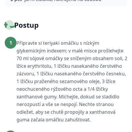
👨‍🍳
Postup
1
Připravte si teriyaki omáčku s nízkým
glykemickým indexem: v malé misce prošlehejte
70 ml sójové omáčky se sníženým obsahem soli, 2
lžíce erythritolu, 1 lžičku nasekaného čerstvého
zázvoru, 1 lžičku nasekaného čerstvého česneku,
1 lžičku praženého sezamového oleje, 3 lžíce
neochuceného rýžového octa a 1/4 lžičky
xanthanové gumy. Míchejte, dokud se sladidlo
nerozpustí a vše se nespojí. Nechte stranou
odležet, aby se chutě propojily a xanthanová
guma začala omáčku zahušťovat.