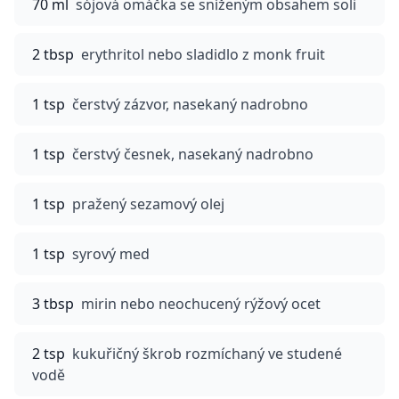
70 ml
sójová omáčka se sníženým obsahem soli
2 tbsp
erythritol nebo sladidlo z monk fruit
1 tsp
čerstvý zázvor, nasekaný nadrobno
1 tsp
čerstvý česnek, nasekaný nadrobno
1 tsp
pražený sezamový olej
1 tsp
syrový med
3 tbsp
mirin nebo neochucený rýžový ocet
2 tsp
kukuřičný škrob rozmíchaný ve studené
vodě