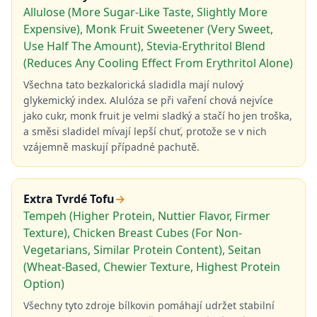
Allulose (More Sugar-Like Taste, Slightly More
Expensive), Monk Fruit Sweetener (Very Sweet,
Use Half The Amount), Stevia-Erythritol Blend
(Reduces Any Cooling Effect From Erythritol Alone)
Všechna tato bezkalorická sladidla mají nulový
glykemický index. Alulóza se při vaření chová nejvíce
jako cukr, monk fruit je velmi sladký a stačí ho jen troška,
a směsi sladidel mívají lepší chuť, protože se v nich
vzájemně maskují případné pachutě.
Extra Tvrdé Tofu
→
Tempeh (Higher Protein, Nuttier Flavor, Firmer
Texture), Chicken Breast Cubes (For Non-
Vegetarians, Similar Protein Content), Seitan
(Wheat-Based, Chewier Texture, Highest Protein
Option)
Všechny tyto zdroje bílkovin pomáhají udržet stabilní