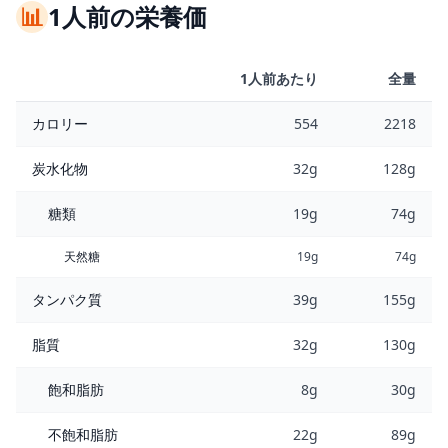
📊
1人前の栄養価
1人前あたり
全量
カロリー
554
2218
炭水化物
32g
128g
糖類
19g
74g
天然糖
19g
74g
タンパク質
39g
155g
脂質
32g
130g
飽和脂肪
8g
30g
不飽和脂肪
22g
89g