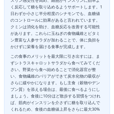
スリン感受性を高め、細胞がインスリンに効率よ
く反応して糖を取り込めるようサポートします。1
日わずか小さじ半分程度のシナモンでも、血糖値
のコントロールに効果があると言われています。
クミンは消化を助け、血糖反応を改善する可能性
があります。これらに玉ねぎの食物繊維とビタミ
ン豊富な人参サラダが加わることで、体に負担を
かけずに栄養を届ける食事が完成します。
この食事のメリットを最大限に引き出すには、ま
ずシトラスキャロットサラダから食べてみてくだ
さい。野菜から食べ始めることで消化器官が整
い、食物繊維のバリアができて炭水化物の吸収が
さらに緩やかになります。もし主食（穀物やデン
プン質）を添える場合は、最後に食べるようにし
ましょう。食後に10分ほど散歩する習慣をつけれ
ば、筋肉がインスリンを介さずに糖を取り込んで
くれるため、食後の血糖値上昇をさらに最大30%