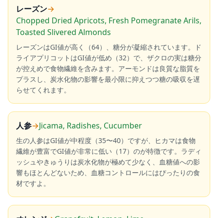
レーズン
→
Chopped Dried Apricots, Fresh Pomegranate Arils,
Toasted Slivered Almonds
レーズンはGI値が高く（64）、糖分が凝縮されています。ド
ライアプリコットはGI値が低め（32）で、ザクロの実は糖分
が控えめで食物繊維を含みます。アーモンドは良質な脂質を
プラスし、炭水化物の影響を最小限に抑えつつ糖の吸収を遅
らせてくれます。
人参
→
Jicama, Radishes, Cucumber
生の人参はGI値が中程度（35〜40）ですが、ヒカマは食物
繊維が豊富でGI値が非常に低い（17）のが特徴です。ラディ
ッシュやきゅうりは炭水化物が極めて少なく、血糖値への影
響もほとんどないため、血糖コントロールにはぴったりの食
材ですよ。