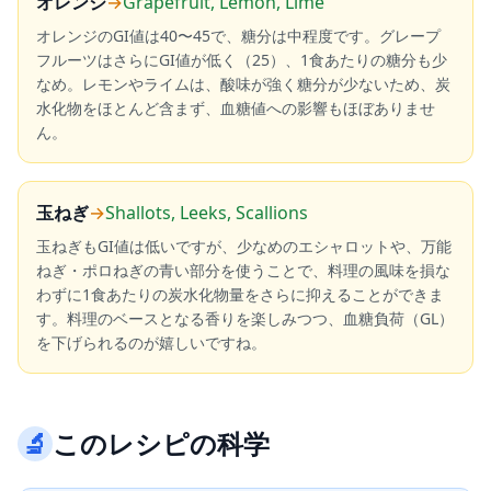
オレンジ
→
Grapefruit, Lemon, Lime
オレンジのGI値は40〜45で、糖分は中程度です。グレープ
フルーツはさらにGI値が低く（25）、1食あたりの糖分も少
なめ。レモンやライムは、酸味が強く糖分が少ないため、炭
水化物をほとんど含まず、血糖値への影響もほぼありませ
ん。
玉ねぎ
→
Shallots, Leeks, Scallions
玉ねぎもGI値は低いですが、少なめのエシャロットや、万能
ねぎ・ポロねぎの青い部分を使うことで、料理の風味を損な
わずに1食あたりの炭水化物量をさらに抑えることができま
す。料理のベースとなる香りを楽しみつつ、血糖負荷（GL）
を下げられるのが嬉しいですね。
🔬
このレシピの科学