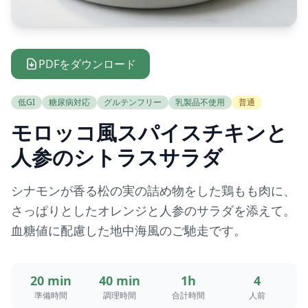
PDFをダウンロード
低GI
糖尿病対応
グルテンフリー
乳製品不使用
普通
モロッコ風スパイスチキンと
人参のシトラスサラダ
シナモンが香る松の実の詰め物をした鶏もも肉に、
さっぱりとしたオレンジと人参のサラダを添えて。
血糖値に配慮した地中海風のご馳走です。
20 min
40 min
1h
4
準備時間
調理時間
合計時間
人前