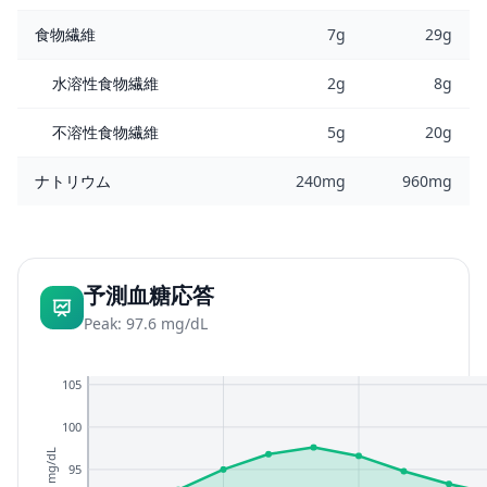
食物繊維
7g
29g
水溶性食物繊維
2g
8g
不溶性食物繊維
5g
20g
ナトリウム
240mg
960mg
予測血糖応答
Peak: 97.6 mg/dL
105
100
mg/dL
95