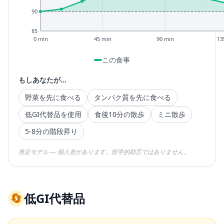
90
85
0 min
45 min
90 min
13
この食事
もしあなたが...
野菜を先に食べる
タンパク質を先に食べる
低GI代替品を使用
食後10分の散歩
ミニ散歩
5-8分の階段昇り
推定モデル — 個人差があります。医学的助言ではありません。
🔄
低GI代替品