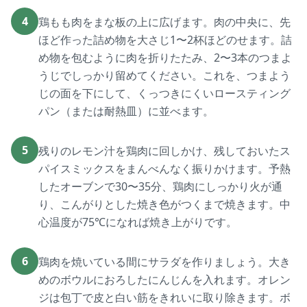
4
鶏もも肉をまな板の上に広げます。肉の中央に、先
ほど作った詰め物を大さじ1〜2杯ほどのせます。詰
め物を包むように肉を折りたたみ、2〜3本のつまよ
うじでしっかり留めてください。これを、つまよう
じの面を下にして、くっつきにくいロースティング
パン（または耐熱皿）に並べます。
5
残りのレモン汁を鶏肉に回しかけ、残しておいたス
パイスミックスをまんべんなく振りかけます。予熱
したオーブンで30〜35分、鶏肉にしっかり火が通
り、こんがりとした焼き色がつくまで焼きます。中
心温度が75℃になれば焼き上がりです。
6
鶏肉を焼いている間にサラダを作りましょう。大き
めのボウルにおろしたにんじんを入れます。オレン
ジは包丁で皮と白い筋をきれいに取り除きます。ボ