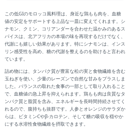
この低GIのモロッコ風料理は、身近な鶏もも肉を、血糖
値の安定をサポートする上品な一皿に変えてくれます。シ
ナモン、クミン、コリアンダーを合わせた温かみのあるス
パイスは、北アフリカの本場の味を再現するだけでなく、
代謝にも嬉しい効果があります。特にシナモンは、インス
リン感受性を高め、糖の代謝を整えるのを助けると言われ
ています。
詰め物には、タンパク質が豊富な松の実と食物繊維を含む
玉ねぎを使い、少量のレーズンで自然な甘みをプラスしま
した。バランスの取れた食事の一部として取り入れること
で、血糖値の急上昇を抑えられます。鶏もも肉は良質なタ
ンパク質と脂質を含み、エネルギーを長時間持続させてく
れるので、腹持ちも抜群です。人参とオレンジのサラダか
らは、ビタミンCやβ-カロテン、そして糖の吸収を穏やか
にする水溶性食物繊維を摂取できます。