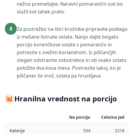
nežno premešajte. Naravni pomarančni sok bo
služil kot lahek preliv.
8
Za postrežbo na štiri krožnike pripravite podlago
iz mešane listnate solate. Nanjo dajte bogato
porcijo korenčkove solate s pomarančo in
potresite s svežim koriandrom. Iz piščančjih
stegen odstranite zobotrebce in ob vsako solato
položite dva kosa mesa. Postrezite takoj, ko je
piščanec še vroč, solata pa hrustljava.
📊
Hranilna vrednost na porcijo
Na porcijo
Celotna jed
Kalorije
554
2218