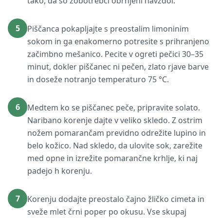
tako, da so zobotrebci obrnjeni navzdol.
5
Piščanca pokapljajte s preostalim limoninim
sokom in ga enakomerno potresite s prihranjeno
začimbno mešanico. Pecite v ogreti pečici 30–35
minut, dokler piščanec ni pečen, zlato rjave barve
in doseže notranjo temperaturo 75 °C.
6
Medtem ko se piščanec peče, pripravite solato.
Naribano korenje dajte v veliko skledo. Z ostrim
nožem pomarančam previdno odrežite lupino in
belo kožico. Nad skledo, da ulovite sok, zarežite
med opne in izrežite pomarančne krhlje, ki naj
padejo h korenju.
7
Korenju dodajte preostalo čajno žličko cimeta in
sveže mlet črni poper po okusu. Vse skupaj