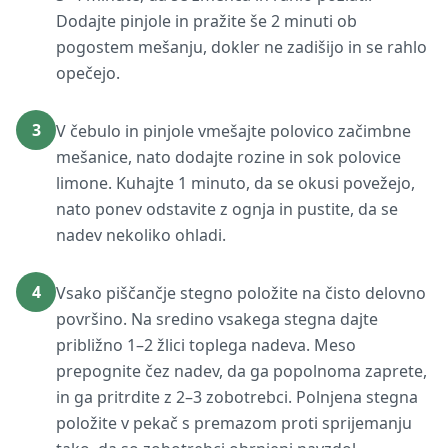
Dodajte pinjole in pražite še 2 minuti ob
pogostem mešanju, dokler ne zadišijo in se rahlo
opečejo.
3
V čebulo in pinjole vmešajte polovico začimbne
mešanice, nato dodajte rozine in sok polovice
limone. Kuhajte 1 minuto, da se okusi povežejo,
nato ponev odstavite z ognja in pustite, da se
nadev nekoliko ohladi.
4
Vsako piščančje stegno položite na čisto delovno
površino. Na sredino vsakega stegna dajte
približno 1–2 žlici toplega nadeva. Meso
prepognite čez nadev, da ga popolnoma zaprete,
in ga pritrdite z 2–3 zobotrebci. Polnjena stegna
položite v pekač s premazom proti sprijemanju