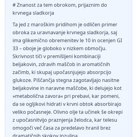
# Znanost za tem obrokom, prijaznim do
krvnega sladkorja
Ta jed z maroškim pridihom je odličen primer
obroka za uravnavanje krvnega sladkorja, saj
ima glikemično obremenitev le 10 in ocenjen GI
33 – oboje je globoko v nizkem območju.
Skrivnost tiči v premišljeni kombinaciji
beljakovin, zdravih maščob in aromatičnih
začimb, ki skupaj upočasnjujejo absorpcijo
glukoze. Piščančja stegna zagotavljajo nasitne
beljakovine in naravne maščobe, ki delujejo kot
»metabolična zavora« pri prebavi, kar pomeni,
da se ogljikovi hidrati v krvni obtok absorbirajo
veliko počasneje. Olivno olje ta učinek še okrepi
z upočasnitvijo praznjenja želodca, kar telesu
omogoči več časa za predelavo hranil brez
dramatičnih skokov inzulina.