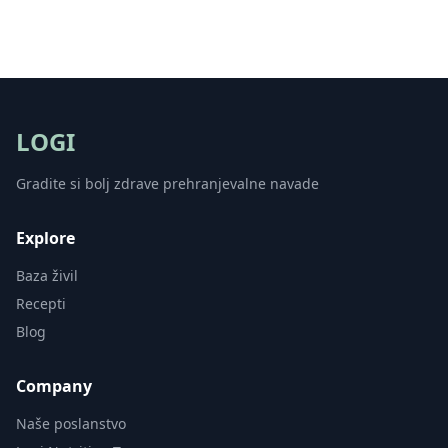
LOGI
Gradite si bolj zdrave prehranjevalne navade
Explore
Baza živil
Recepti
Blog
Company
Naše poslanstvo