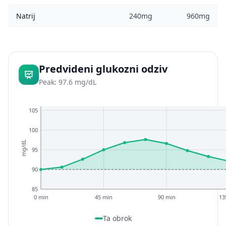
Natrij
240mg
960mg
Predvideni glukozni odziv
Peak: 97.6 mg/dL
105
100
mg/dL
95
90
85
0 min
45 min
90 min
13
Ta obrok