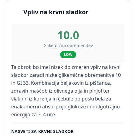
Vpliv na krvni sladkor
10.0
Glikemična obremenitev
LOW
Ta obrok bo imel nizek do zmeren vpliv na krvni
sladkor zaradi nizke glikemične obremenitve 10
in GI 33. Kombinacija beljakovin iz piščanca,
zdravih maščob iz olivnega olja in pinjol ter
vlaknin iz korenja in čebule bo poskrbela za
enakomerno absorpcijo glukoze in dolgotrajno
energijo za 3–4 ure.
NASVETI ZA KRVNI SLADKOR