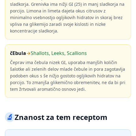
sladkorja. Grenivka ima nižji GI (25) in manj sladkorja na
porcijo. Limona in limeta dajeta okus citrusov z
minimalno vsebnostjo ogljikovih hidratov in skoraj brez
vpliva na glikemijo zaradi svoje kislosti in nizke
koncentracije sladkorja.
čEbula
→
Shallots, Leeks, Scallions
Čeprav ima čebula nizek GI, uporaba manjših količin
šalotke ali zelenih delov mlade čebule in pora zagotavlja
podoben okus s še nižjo gostoto ogljikovih hidratov na
porcijo. To zmanjša glikemično obremenitev, ne da bi pri
tem žrtvovali aromatično osnovo jedi.
🔬
Znanost za tem receptom