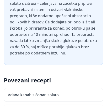
solato s citrusi – zelenjava na začetku pripravi
vaš prebavni sistem in ustvari vlakninsko
pregrado, ki še dodatno upočasni absorpcijo
ogljikovih hidratov. Če dodajate prilogo iz žit ali
škroba, jo prihranite za konec, po obroku pa se
odpravite na 10-minutni sprehod. Ta preprosta
navada lahko zmanjša skoke glukoze po obroku
za do 30 %, saj mišice porabijo glukozo brez
potrebe po dodatnem inzulinu.
Povezani recepti
Adana kebab s čoban solato