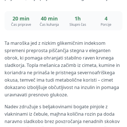
20 min
40 min
1h
4
Čas priprave
Čas kuhanja
Skupni čas
Porcije
Ta maroška jed z nizkim glikemičnim indeksom
spremeni preprosta piščančja stegna v eleganten
obrok, ki pomaga ohranjati stabilno raven krvnega
sladkorja. Topla mešanica začimb iz cimeta, kumine in
koriandra ne prinaša le pristnega severnoafriškega
okusa, temveč ima tudi metabolične koristi – cimet
dokazano izboljšuje občutljivost na inzulin in pomaga
uravnavati presnovo glukoze.
Nadev združuje s beljakovinami bogate pinjole z
vlakninami iz čebule, majhna količina rozin pa doda
naravno sladkobo brez povzročanja nenadnih skokov