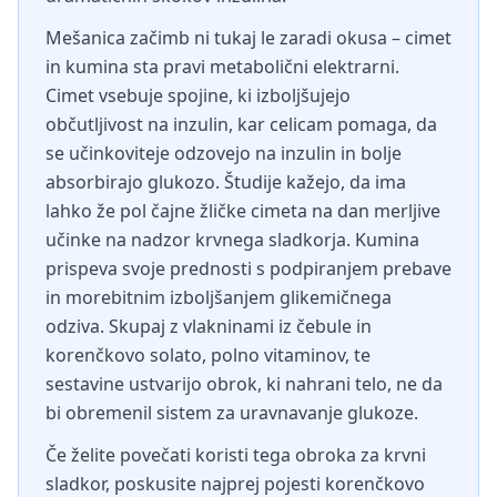
Mešanica začimb ni tukaj le zaradi okusa – cimet
in kumina sta pravi metabolični elektrarni.
Cimet vsebuje spojine, ki izboljšujejo
občutljivost na inzulin, kar celicam pomaga, da
se učinkoviteje odzovejo na inzulin in bolje
absorbirajo glukozo. Študije kažejo, da ima
lahko že pol čajne žličke cimeta na dan merljive
učinke na nadzor krvnega sladkorja. Kumina
prispeva svoje prednosti s podpiranjem prebave
in morebitnim izboljšanjem glikemičnega
odziva. Skupaj z vlakninami iz čebule in
korenčkovo solato, polno vitaminov, te
sestavine ustvarijo obrok, ki nahrani telo, ne da
bi obremenil sistem za uravnavanje glukoze.
Če želite povečati koristi tega obroka za krvni
sladkor, poskusite najprej pojesti korenčkovo