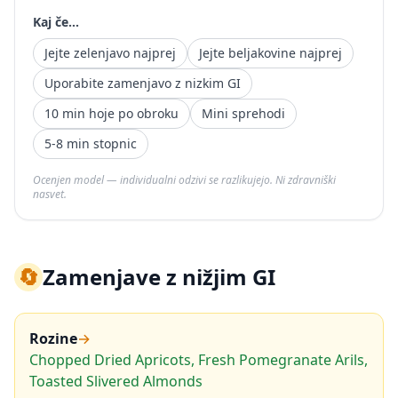
Kaj če...
Jejte zelenjavo najprej
Jejte beljakovine najprej
Uporabite zamenjavo z nizkim GI
10 min hoje po obroku
Mini sprehodi
5-8 min stopnic
Ocenjen model — individualni odzivi se razlikujejo. Ni zdravniški
nasvet.
🔄
Zamenjave z nižjim GI
Rozine
→
Chopped Dried Apricots, Fresh Pomegranate Arils,
Toasted Slivered Almonds