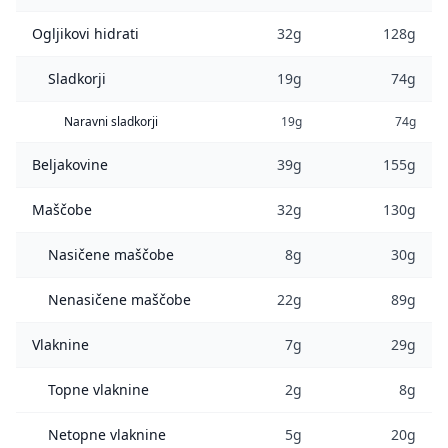
Ogljikovi hidrati
32g
128g
Sladkorji
19g
74g
Naravni sladkorji
19g
74g
Beljakovine
39g
155g
Maščobe
32g
130g
Nasičene maščobe
8g
30g
Nenasičene maščobe
22g
89g
Vlaknine
7g
29g
Topne vlaknine
2g
8g
Netopne vlaknine
5g
20g