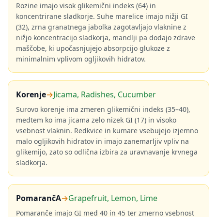
Rozine imajo visok glikemični indeks (64) in
koncentrirane sladkorje. Suhe marelice imajo nižji GI
(32), zrna granatnega jabolka zagotavljajo vlaknine z
nižjo koncentracijo sladkorja, mandlji pa dodajo zdrave
maščobe, ki upočasnjujejo absorpcijo glukoze z
minimalnim vplivom ogljikovih hidratov.
Korenje
→
Jicama, Radishes, Cucumber
Surovo korenje ima zmeren glikemični indeks (35–40),
medtem ko ima jicama zelo nizek GI (17) in visoko
vsebnost vlaknin. Redkvice in kumare vsebujejo izjemno
malo ogljikovih hidratov in imajo zanemarljiv vpliv na
glikemijo, zato so odlična izbira za uravnavanje krvnega
sladkorja.
PomarančA
→
Grapefruit, Lemon, Lime
Pomaranče imajo GI med 40 in 45 ter zmerno vsebnost