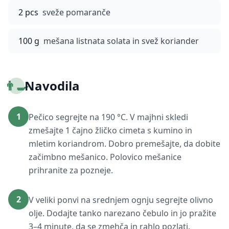
2 pcs
sveže pomaranče
100 g
mešana listnata solata in svež koriander
👨‍🍳
Navodila
1
Pečico segrejte na 190 °C. V majhni skledi
zmešajte 1 čajno žličko cimeta s kumino in
mletim koriandrom. Dobro premešajte, da dobite
začimbno mešanico. Polovico mešanice
prihranite za pozneje.
2
V veliki ponvi na srednjem ognju segrejte olivno
olje. Dodajte tanko narezano čebulo in jo pražite
3–4 minute, da se zmehča in rahlo pozlati.