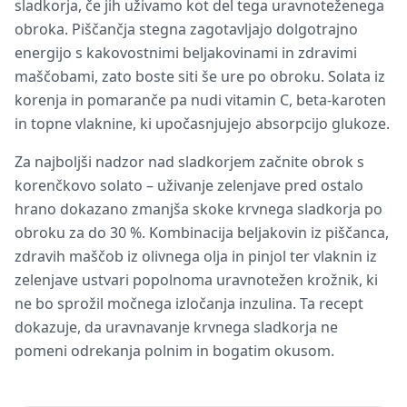
sladkorja, če jih uživamo kot del tega uravnoteženega
obroka. Piščančja stegna zagotavljajo dolgotrajno
energijo s kakovostnimi beljakovinami in zdravimi
maščobami, zato boste siti še ure po obroku. Solata iz
korenja in pomaranče pa nudi vitamin C, beta-karoten
in topne vlaknine, ki upočasnjujejo absorpcijo glukoze.
Za najboljši nadzor nad sladkorjem začnite obrok s
korenčkovo solato – uživanje zelenjave pred ostalo
hrano dokazano zmanjša skoke krvnega sladkorja po
obroku za do 30 %. Kombinacija beljakovin iz piščanca,
zdravih maščob iz olivnega olja in pinjol ter vlaknin iz
zelenjave ustvari popolnoma uravnotežen krožnik, ki
ne bo sprožil močnega izločanja inzulina. Ta recept
dokazuje, da uravnavanje krvnega sladkorja ne
pomeni odrekanja polnim in bogatim okusom.