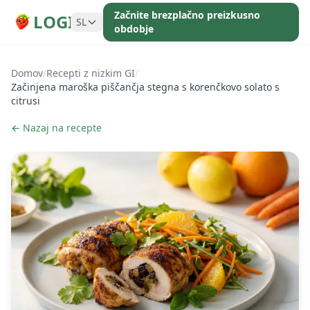
Začnite brezplačno preizkusno
LOGI
SL
obdobje
Domov
/
Recepti z nizkim GI
/
Začinjena maroška piščančja stegna s korenčkovo solato s
citrusi
← Nazaj na recepte