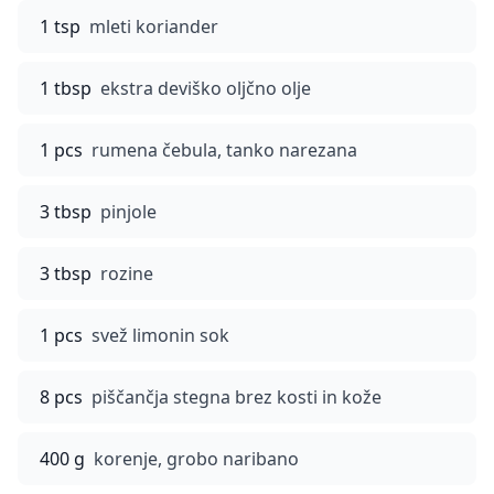
1 tsp
mleti koriander
1 tbsp
ekstra deviško oljčno olje
1 pcs
rumena čebula, tanko narezana
3 tbsp
pinjole
3 tbsp
rozine
1 pcs
svež limonin sok
8 pcs
piščančja stegna brez kosti in kože
400 g
korenje, grobo naribano