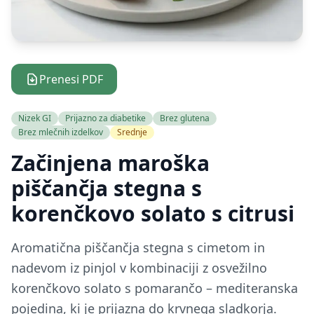
Prenesi PDF
Nizek GI
Prijazno za diabetike
Brez glutena
Brez mlečnih izdelkov
Srednje
Začinjena maroška
piščančja stegna s
korenčkovo solato s citrusi
Aromatična piščančja stegna s cimetom in
nadevom iz pinjol v kombinaciji z osvežilno
korenčkovo solato s pomarančo – mediteranska
pojedina, ki je prijazna do krvnega sladkorja.