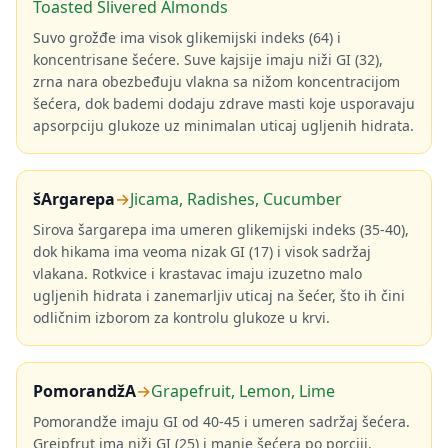
Toasted Slivered Almonds
Suvo grožđe ima visok glikemijski indeks (64) i
koncentrisane šećere. Suve kajsije imaju niži GI (32),
zrna nara obezbeđuju vlakna sa nižom koncentracijom
šećera, dok bademi dodaju zdrave masti koje usporavaju
apsorpciju glukoze uz minimalan uticaj ugljenih hidrata.
šArgarepa
→
Jicama, Radishes, Cucumber
Sirova šargarepa ima umeren glikemijski indeks (35-40),
dok hikama ima veoma nizak GI (17) i visok sadržaj
vlakana. Rotkvice i krastavac imaju izuzetno malo
ugljenih hidrata i zanemarljiv uticaj na šećer, što ih čini
odličnim izborom za kontrolu glukoze u krvi.
PomorandžA
→
Grapefruit, Lemon, Lime
Pomorandže imaju GI od 40-45 i umeren sadržaj šećera.
Grejpfrut ima niži GI (25) i manje šećera po porciji.