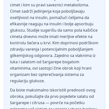
cimet i kim su pravi saveznici metabolizma.
Cimet sadrži jedinjenja koja poboljšavaju
osetljivost na insulin, pomažući ćelijama da
efikasnije reaguju na insulin i bolje apsorbuju
glukozu. Studije sugerišu da samo pola kašičice
cimeta dnevno može imati merljive efekte na
kontrolu šećera u krvi. Kim doprinosi podrškom
zdravlju varenja i potencijalnim poboljšanjem
glikemijskog odgovora. Zajedno sa vlaknima iz
luka i salatom od šargarepe bogatom
vitaminima, ovi sastojci čine obrok koji hrani
organizam bez opterećivanja sistema za
regulaciju glukoze.
Da biste maksimalno iskoristili prednosti ovog
obroka, pokušajte da prvo pojedete salatu od
šargarepe i citrusa — povrće na početku