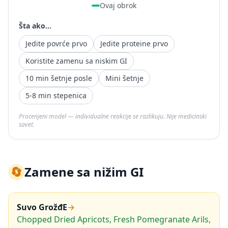
Ovaj obrok
Šta ako...
Jedite povrće prvo
Jedite proteine prvo
Koristite zamenu sa niskim GI
10 min šetnje posle
Mini šetnje
5-8 min stepenica
Procenjeni model — individualne reakcije se razlikuju. Nije medicinski
savet.
🔄
Zamene sa nižim GI
Suvo GrožđE
→
Chopped Dried Apricots, Fresh Pomegranate Arils,