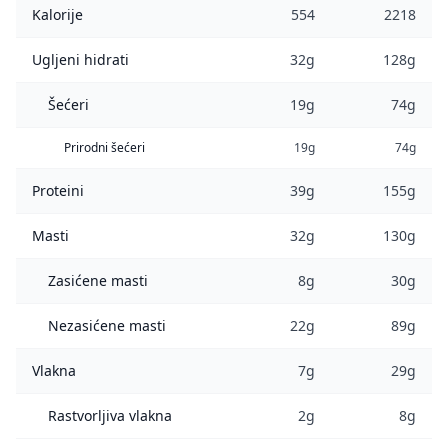
Kalorije
554
2218
Ugljeni hidrati
32g
128g
Šećeri
19g
74g
Prirodni šećeri
19g
74g
Proteini
39g
155g
Masti
32g
130g
Zasićene masti
8g
30g
Nezasićene masti
22g
89g
Vlakna
7g
29g
Rastvorljiva vlakna
2g
8g