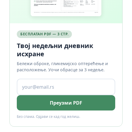
БЕСПЛАТАН PDF — 3 СТР.
Твој недељни дневник
исхране
Бележи оброке, гликемијско оптерећење и
расположење. Уочи обрасце за 3 недеље.
Преузми PDF
Без спама. Одјави се кад год желиш.