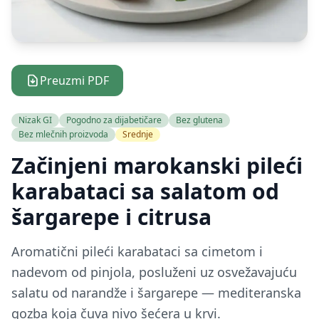
Preuzmi PDF
Nizak GI
Pogodno za dijabetičare
Bez glutena
Bez mlečnih proizvoda
Srednje
Začinjeni marokanski pileći
karabataci sa salatom od
šargarepe i citrusa
Aromatični pileći karabataci sa cimetom i
nadevom od pinjola, posluženi uz osvežavajuću
salatu od narandže i šargarepe — mediteranska
gozba koja čuva nivo šećera u krvi.