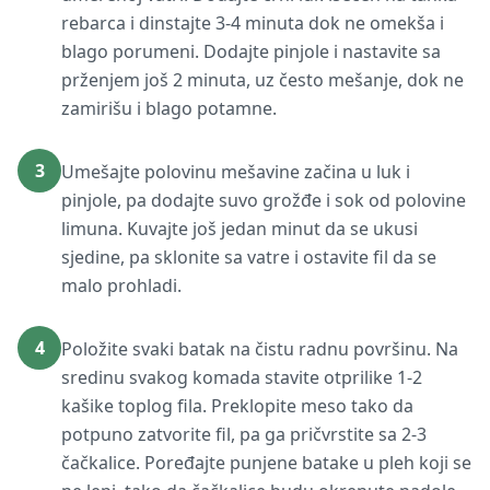
rebarca i dinstajte 3-4 minuta dok ne omekša i
blago porumeni. Dodajte pinjole i nastavite sa
prženjem još 2 minuta, uz često mešanje, dok ne
zamirišu i blago potamne.
3
Umešajte polovinu mešavine začina u luk i
pinjole, pa dodajte suvo grožđe i sok od polovine
limuna. Kuvajte još jedan minut da se ukusi
sjedine, pa sklonite sa vatre i ostavite fil da se
malo prohladi.
4
Položite svaki batak na čistu radnu površinu. Na
sredinu svakog komada stavite otprilike 1-2
kašike toplog fila. Preklopite meso tako da
potpuno zatvorite fil, pa ga pričvrstite sa 2-3
čačkalice. Poređajte punjene batake u pleh koji se