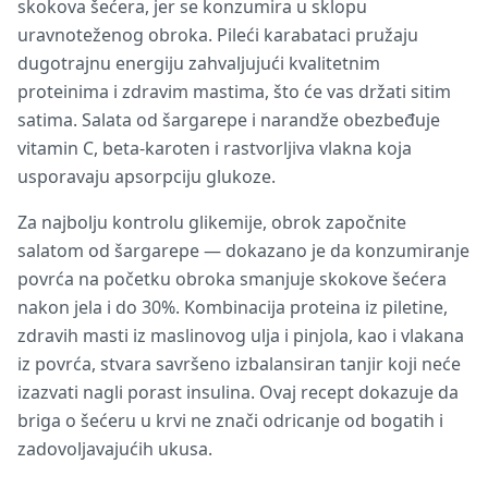
skokova šećera, jer se konzumira u sklopu
uravnoteženog obroka. Pileći karabataci pružaju
dugotrajnu energiju zahvaljujući kvalitetnim
proteinima i zdravim mastima, što će vas držati sitim
satima. Salata od šargarepe i narandže obezbeđuje
vitamin C, beta-karoten i rastvorljiva vlakna koja
usporavaju apsorpciju glukoze.
Za najbolju kontrolu glikemije, obrok započnite
salatom od šargarepe — dokazano je da konzumiranje
povrća na početku obroka smanjuje skokove šećera
nakon jela i do 30%. Kombinacija proteina iz piletine,
zdravih masti iz maslinovog ulja i pinjola, kao i vlakana
iz povrća, stvara savršeno izbalansiran tanjir koji neće
izazvati nagli porast insulina. Ovaj recept dokazuje da
briga o šećeru u krvi ne znači odricanje od bogatih i
zadovoljavajućih ukusa.