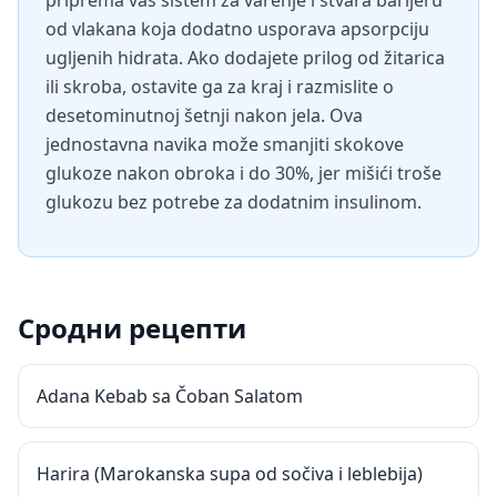
priprema vaš sistem za varenje i stvara barijeru
od vlakana koja dodatno usporava apsorpciju
ugljenih hidrata. Ako dodajete prilog od žitarica
ili skroba, ostavite ga za kraj i razmislite o
desetominutnoj šetnji nakon jela. Ova
jednostavna navika može smanjiti skokove
glukoze nakon obroka i do 30%, jer mišići troše
glukozu bez potrebe za dodatnim insulinom.
Сродни рецепти
Adana Kebab sa Čoban Salatom
Harira (Marokanska supa od sočiva i leblebija)