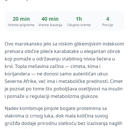
20 min
40 min
1h
4
Vreme pripreme
Vreme kuvanja
Ukupno vreme
Porcije
Ovo marokansko jelo sa niskim glikemijskim indeksom
pretvara obične pileće karabatake u elegantan obrok
koji pomaže u održavanju stabilnog nivoa šećera u
krvi. Topla mešavina začina — cimeta, kima i
korijandera — ne donosi samo autentičan ukus
Severne Afrike, već ima i metaboličke prednosti. Cimet
je poznat po tome što poboljšava osetljivost na insulin
i pomaže u regulaciji metabolizma glukoze.
Nadev kombinuje pinjole bogate proteinima sa
vlaknima iz crnog luka, dok mala količina suvog
grožđa dodaje prirodnu slatkoću bez izazivanja naglih