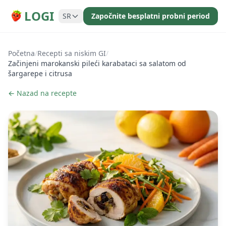
LOGI
SR
Započnite besplatni probni period
Početna
/
Recepti sa niskim GI
/
Začinjeni marokanski pileći karabataci sa salatom od
šargarepe i citrusa
← Nazad na recepte