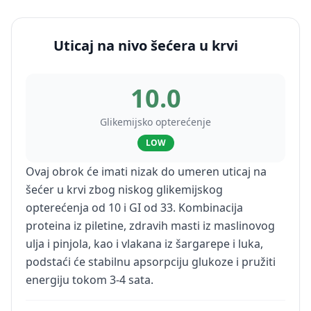
Uticaj na nivo šećera u krvi
10.0
Glikemijsko opterećenje
LOW
Ovaj obrok će imati nizak do umeren uticaj na
šećer u krvi zbog niskog glikemijskog
opterećenja od 10 i GI od 33. Kombinacija
proteina iz piletine, zdravih masti iz maslinovog
ulja i pinjola, kao i vlakana iz šargarepe i luka,
podstaći će stabilnu apsorpciju glukoze i pružiti
energiju tokom 3-4 sata.