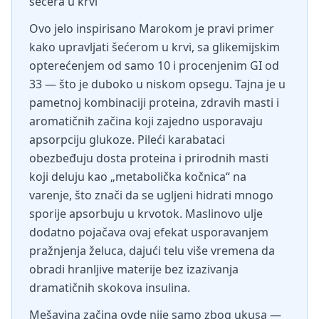
šećera u krvi
Ovo jelo inspirisano Marokom je pravi primer
kako upravljati šećerom u krvi, sa glikemijskim
opterećenjem od samo 10 i procenjenim GI od
33 — što je duboko u niskom opsegu. Tajna je u
pametnoj kombinaciji proteina, zdravih masti i
aromatičnih začina koji zajedno usporavaju
apsorpciju glukoze. Pileći karabataci
obezbeđuju dosta proteina i prirodnih masti
koji deluju kao „metabolička kočnica“ na
varenje, što znači da se ugljeni hidrati mnogo
sporije apsorbuju u krvotok. Maslinovo ulje
dodatno pojačava ovaj efekat usporavanjem
pražnjenja želuca, dajući telu više vremena da
obradi hranljive materije bez izazivanja
dramatičnih skokova insulina.
Mešavina začina ovde nije samo zbog ukusa —