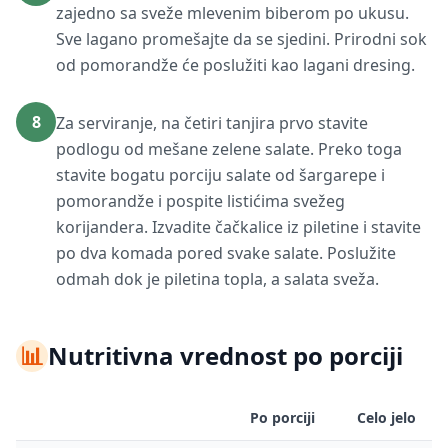
zajedno sa sveže mlevenim biberom po ukusu.
Sve lagano promešajte da se sjedini. Prirodni sok
od pomorandže će poslužiti kao lagani dresing.
8
Za serviranje, na četiri tanjira prvo stavite
podlogu od mešane zelene salate. Preko toga
stavite bogatu porciju salate od šargarepe i
pomorandže i pospite listićima svežeg
korijandera. Izvadite čačkalice iz piletine i stavite
po dva komada pored svake salate. Poslužite
odmah dok je piletina topla, a salata sveža.
📊
Nutritivna vrednost po porciji
Po porciji
Celo jelo