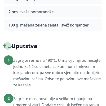
2 pcs
sveže pomorandže
100 g
mešana zelena salata i svež korijander
👨‍🍳
Uputstva
1
Zagrejte rernu na 190°C. U maloj činiji pomešajte
jednu kašičicu cimeta sa kuminom i mlevenim
korijanderom, pa sve dobro sjedinite da dobijete
mešavinu začina. Odvojte polovinu ove mešavine
za kasnije.
2
Zagrejte maslinovo ulje u velikom tiganju na
umerenoj vatri. Dodajte crni luk isečen na tanka