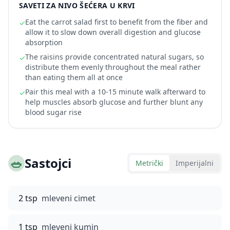
SAVETI ZA NIVO ŠEĆERA U KRVI
Eat the carrot salad first to benefit from the fiber and
✓
allow it to slow down overall digestion and glucose
absorption
The raisins provide concentrated natural sugars, so
✓
distribute them evenly throughout the meal rather
than eating them all at once
Pair this meal with a 10-15 minute walk afterward to
✓
help muscles absorb glucose and further blunt any
blood sugar rise
🥗
Sastojci
Metrički
Imperijalni
2 tsp
mleveni cimet
1 tsp
mleveni kumin