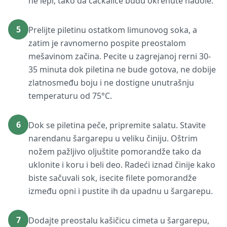
ne lepi, tako da čačkalice budu okrenute nadole.
5
Prelijte piletinu ostatkom limunovog soka, a
zatim je ravnomerno pospite preostalom
mešavinom začina. Pecite u zagrejanoj rerni 30-
35 minuta dok piletina ne bude gotova, ne dobije
zlatnosmeđu boju i ne dostigne unutrašnju
temperaturu od 75°C.
6
Dok se piletina peče, pripremite salatu. Stavite
narendanu šargarepu u veliku činiju. Oštrim
nožem pažljivo oljuštite pomorandže tako da
uklonite i koru i beli deo. Radeći iznad činije kako
biste sačuvali sok, isecite filete pomorandže
između opni i pustite ih da upadnu u šargarepu.
7
Dodajte preostalu kašičicu cimeta u šargarepu,