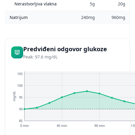
Nerastvorljiva vlakna
5g
20g
Natrijum
240mg
960mg
Predviđeni odgovor glukoze
Peak: 97.6 mg/dL
105
100
mg/dL
95
90
85
0 min
45 min
90 min
13