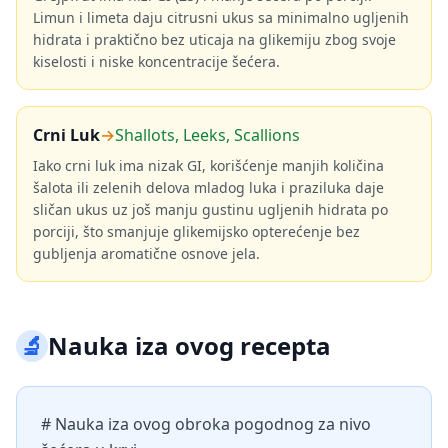
Limun i limeta daju citrusni ukus sa minimalno ugljenih
hidrata i praktično bez uticaja na glikemiju zbog svoje
kiselosti i niske koncentracije šećera.
Crni Luk
→
Shallots, Leeks, Scallions
Iako crni luk ima nizak GI, korišćenje manjih količina
šalota ili zelenih delova mladog luka i praziluka daje
sličan ukus uz još manju gustinu ugljenih hidrata po
porciji, što smanjuje glikemijsko opterećenje bez
gubljenja aromatične osnove jela.
🔬
Nauka iza ovog recepta
# Nauka iza ovog obroka pogodnog za nivo