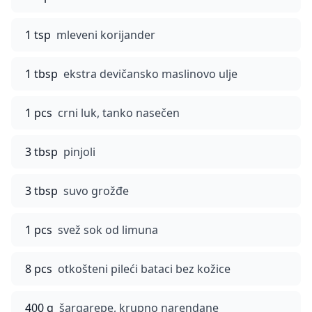
1 tsp
mleveni korijander
1 tbsp
ekstra devičansko maslinovo ulje
1 pcs
crni luk, tanko nasečen
3 tbsp
pinjoli
3 tbsp
suvo grožđe
1 pcs
svež sok od limuna
8 pcs
otkošteni pileći bataci bez kožice
400 g
šargarepe, krupno narendane