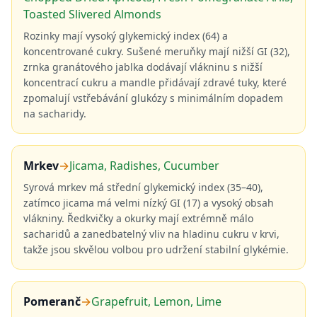
Toasted Slivered Almonds
Rozinky mají vysoký glykemický index (64) a
koncentrované cukry. Sušené meruňky mají nižší GI (32),
zrnka granátového jablka dodávají vlákninu s nižší
koncentrací cukru a mandle přidávají zdravé tuky, které
zpomalují vstřebávání glukózy s minimálním dopadem
na sacharidy.
Mrkev
→
Jicama, Radishes, Cucumber
Syrová mrkev má střední glykemický index (35–40),
zatímco jicama má velmi nízký GI (17) a vysoký obsah
vlákniny. Ředkvičky a okurky mají extrémně málo
sacharidů a zanedbatelný vliv na hladinu cukru v krvi,
takže jsou skvělou volbou pro udržení stabilní glykémie.
Pomeranč
→
Grapefruit, Lemon, Lime