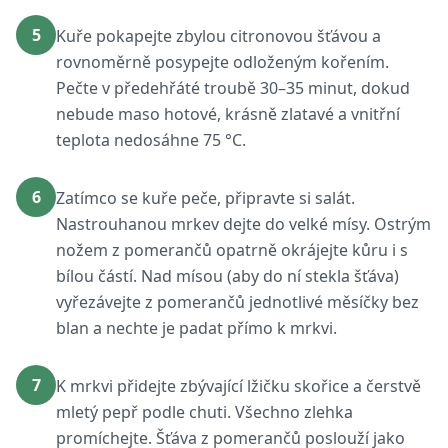
5
Kuře pokapejte zbylou citronovou šťávou a
rovnoměrně posypejte odloženým kořením.
Pečte v předehřáté troubě 30–35 minut, dokud
nebude maso hotové, krásně zlatavé a vnitřní
teplota nedosáhne 75 °C.
6
Zatímco se kuře peče, připravte si salát.
Nastrouhanou mrkev dejte do velké mísy. Ostrým
nožem z pomerančů opatrně okrájejte kůru i s
bílou částí. Nad mísou (aby do ní stekla šťáva)
vyřezávejte z pomerančů jednotlivé měsíčky bez
blan a nechte je padat přímo k mrkvi.
7
K mrkvi přidejte zbývající lžičku skořice a čerstvě
mletý pepř podle chuti. Všechno zlehka
promíchejte. Šťáva z pomerančů poslouží jako