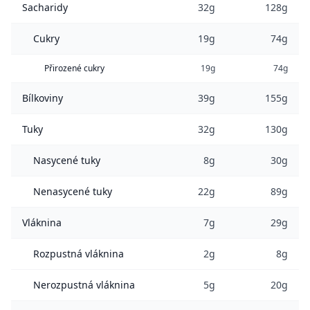
Sacharidy
32g
128g
Cukry
19g
74g
Přirozené cukry
19g
74g
Bílkoviny
39g
155g
Tuky
32g
130g
Nasycené tuky
8g
30g
Nenasycené tuky
22g
89g
Vláknina
7g
29g
Rozpustná vláknina
2g
8g
Nerozpustná vláknina
5g
20g