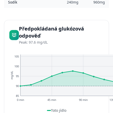
Sodík
240mg
960mg
Předpokládaná glukózová
odpověď
Peak: 97.6 mg/dL
105
100
mg/dL
95
90
85
0 min
45 min
90 min
13
Toto jídlo