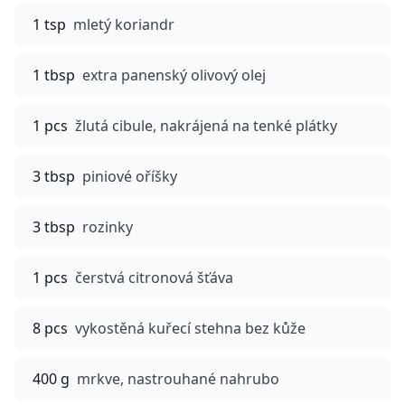
1 tsp
mletý koriandr
1 tbsp
extra panenský olivový olej
1 pcs
žlutá cibule, nakrájená na tenké plátky
3 tbsp
piniové oříšky
3 tbsp
rozinky
1 pcs
čerstvá citronová šťáva
8 pcs
vykostěná kuřecí stehna bez kůže
400 g
mrkve, nastrouhané nahrubo