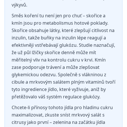
výkyvů.
Směs koření tu není jen pro chuť – skořice a
kmín jsou pro metabolismus hotové poklady.
Skořice obsahuje látky, které zlepšují citlivost na
inzulin, takže buňky na inzulin lépe reagují a
efektivněji vstřebávají glukózu. Studie naznačují,
že už půl lžičky skořice denně může mít
měřitelný vliv na kontrolu cukru v krvi. Kmín
zase podporuje trávení a může zlepšovat
glykemickou odezvu. Společně s vlákninou z
cibule a mrkvovým salátem plným vitaminů tvoří
tyto ingredience jídlo, které vyživuje, aniž by
přetěžovalo váš systém regulace glukózy.
Chcete-li přínosy tohoto jídla pro hladinu cukru
maximalizovat, zkuste sníst mrkvový salát s
citrusy jako první – zelenina na začátku jídla