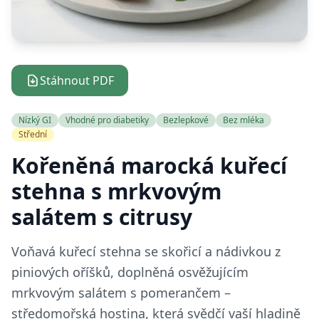
Stáhnout PDF
Nízký GI
Vhodné pro diabetiky
Bezlepkové
Bez mléka
Střední
Kořeněná marocká kuřecí
stehna s mrkvovým
salátem s citrusy
Voňavá kuřecí stehna se skořicí a nádivkou z
piniových oříšků, doplněná osvěžujícím
mrkvovým salátem s pomerančem –
středomořská hostina, která svědčí vaší hladině