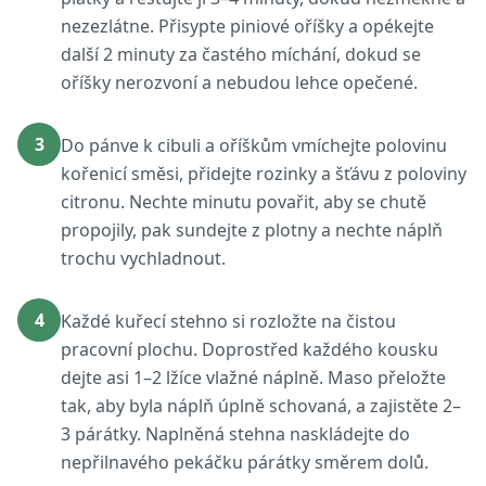
nezezlátne. Přisypte piniové oříšky a opékejte
další 2 minuty za častého míchání, dokud se
oříšky nerozvoní a nebudou lehce opečené.
3
Do pánve k cibuli a oříškům vmíchejte polovinu
kořenicí směsi, přidejte rozinky a šťávu z poloviny
citronu. Nechte minutu povařit, aby se chutě
propojily, pak sundejte z plotny a nechte náplň
trochu vychladnout.
4
Každé kuřecí stehno si rozložte na čistou
pracovní plochu. Doprostřed každého kousku
dejte asi 1–2 lžíce vlažné náplně. Maso přeložte
tak, aby byla náplň úplně schovaná, a zajistěte 2–
3 párátky. Naplněná stehna naskládejte do
nepřilnavého pekáčku párátky směrem dolů.