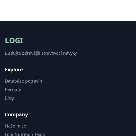
LOGI
Budujte zdravější stravovací návyky
Explore
Databáze potravin
Recepty
Blog
Company
Naše mise
Logi Nutrition Team