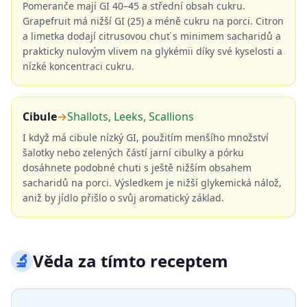
Pomeranče mají GI 40–45 a střední obsah cukru.
Grapefruit má nižší GI (25) a méně cukru na porci. Citron
a limetka dodají citrusovou chuť s minimem sacharidů a
prakticky nulovým vlivem na glykémii díky své kyselosti a
nízké koncentraci cukru.
Cibule
→
Shallots, Leeks, Scallions
I když má cibule nízký GI, použitím menšího množství
šalotky nebo zelených částí jarní cibulky a pórku
dosáhnete podobné chuti s ještě nižším obsahem
sacharidů na porci. Výsledkem je nižší glykemická nálož,
aniž by jídlo přišlo o svůj aromatický základ.
🔬
Věda za tímto receptem