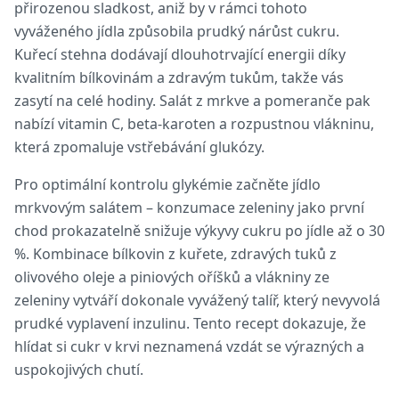
přirozenou sladkost, aniž by v rámci tohoto
vyváženého jídla způsobila prudký nárůst cukru.
Kuřecí stehna dodávají dlouhotrvající energii díky
kvalitním bílkovinám a zdravým tukům, takže vás
zasytí na celé hodiny. Salát z mrkve a pomeranče pak
nabízí vitamin C, beta-karoten a rozpustnou vlákninu,
která zpomaluje vstřebávání glukózy.
Pro optimální kontrolu glykémie začněte jídlo
mrkvovým salátem – konzumace zeleniny jako první
chod prokazatelně snižuje výkyvy cukru po jídle až o 30
%. Kombinace bílkovin z kuřete, zdravých tuků z
olivového oleje a piniových oříšků a vlákniny ze
zeleniny vytváří dokonale vyvážený talíř, který nevyvolá
prudké vyplavení inzulinu. Tento recept dokazuje, že
hlídat si cukr v krvi neznamená vzdát se výrazných a
uspokojivých chutí.