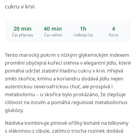
cukru v krvi.
20 min
40 min
1h
4
Čas přípravy
Čas vaření
Celkový čas
Porce
Tento marocký pokrm s nízkým glykemickým indexem
promění obyčejná kuřecí stehna v elegantní jídlo, které
pomáhá udržet stabilní hladinu cukru v krvi. Hřejivá
směs skořice, kmínu a koriandru dodává jídlu nejen
autentickou severoafrickou chuť, ale prospívá i
metabolismu – u skořice bylo prokázáno, že zlepšuje
citlivost na inzulin a pomáhá regulovat metabolismus
glukózy.
Nádivka kombinuje piniové oříšky bohaté na bílkoviny
s vlákninou z cibule, zatímco trocha rozinek dodává