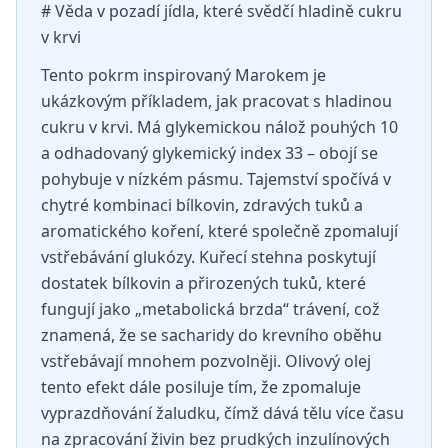
# Věda v pozadí jídla, které svědčí hladině cukru
v krvi
Tento pokrm inspirovaný Marokem je
ukázkovým příkladem, jak pracovat s hladinou
cukru v krvi. Má glykemickou nálož pouhých 10
a odhadovaný glykemický index 33 – obojí se
pohybuje v nízkém pásmu. Tajemství spočívá v
chytré kombinaci bílkovin, zdravých tuků a
aromatického koření, které společně zpomalují
vstřebávání glukózy. Kuřecí stehna poskytují
dostatek bílkovin a přirozených tuků, které
fungují jako „metabolická brzda“ trávení, což
znamená, že se sacharidy do krevního oběhu
vstřebávají mnohem pozvolněji. Olivový olej
tento efekt dále posiluje tím, že zpomaluje
vyprazdňování žaludku, čímž dává tělu více času
na zpracování živin bez prudkých inzulínových