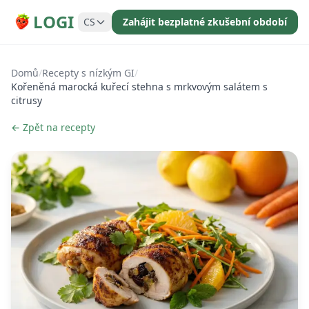
LOGI
CS
Zahájit bezplatné zkušební období
Domů
/
Recepty s nízkým GI
/
Kořeněná marocká kuřecí stehna s mrkvovým salátem s
citrusy
← Zpět na recepty