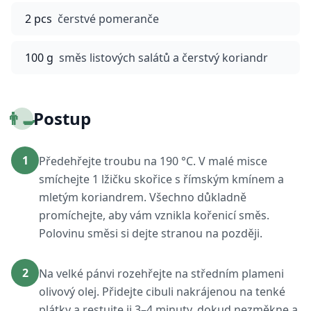
2 pcs
čerstvé pomeranče
100 g
směs listových salátů a čerstvý koriandr
👨‍🍳
Postup
1
Předehřejte troubu na 190 °C. V malé misce
smíchejte 1 lžičku skořice s římským kmínem a
mletým koriandrem. Všechno důkladně
promíchejte, aby vám vznikla kořenicí směs.
Polovinu směsi si dejte stranou na později.
2
Na velké pánvi rozehřejte na středním plameni
olivový olej. Přidejte cibuli nakrájenou na tenké
plátky a restujte ji 3–4 minuty, dokud nezměkne a