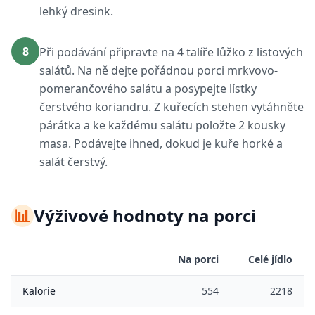
lehký dresink.
8
Při podávání připravte na 4 talíře lůžko z listových
salátů. Na ně dejte pořádnou porci mrkvovo-
pomerančového salátu a posypejte lístky
čerstvého koriandru. Z kuřecích stehen vytáhněte
párátka a ke každému salátu položte 2 kousky
masa. Podávejte ihned, dokud je kuře horké a
salát čerstvý.
📊
Výživové hodnoty na porci
Na porci
Celé jídlo
Kalorie
554
2218