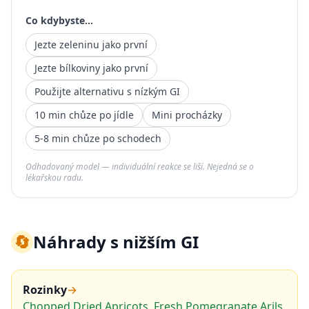
Co kdybyste...
Jezte zeleninu jako první
Jezte bílkoviny jako první
Použijte alternativu s nízkým GI
10 min chůze po jídle
Mini procházky
5-8 min chůze po schodech
Odhadovaný model — individuální reakce se liší. Nejedná se o
lékařskou radu.
🔄
Náhrady s nižším GI
Rozinky
→
Chopped Dried Apricots, Fresh Pomegranate Arils,