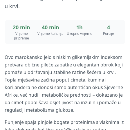
u krvi.
20 min
40 min
1h
4
Vrijeme
Vrijeme kuhanja
Ukupno vrijeme
Porcije
pripreme
Ovo marokansko jelo s niskim glikemijskim indeksom
pretvara obične pileće zabatke u elegantan obrok koji
pomaže u održavanju stabilne razine šećera u krvi.
Topla mješavina začina poput cimeta, kumina i
korijandera ne donosi samo autentičan okus Sjeverne
Afrike, već nudi i metaboličke prednosti – dokazano je
da cimet poboljšava osjetljivost na inzulin i pomaže u
regulaciji metabolizma glukoze.
Punjenje spaja pinjole bogate proteinima s vlaknima iz
luka, dok mala količina grožđica daje prirodnu