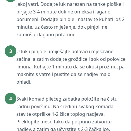
jakoj vatri. Dodajte luk narezan na tanke ploške i
pirjajte 3-4 minute dok ne omekša i lagano
porumeni. Dodajte pinjole i nastavite kuhati još 2
minute, uz često miješanje, dok pinjoli ne
zamirišu i lagano potamne.
3
U luk i pinjole umiješajte polovicu mješavine
začina, a zatim dodajte grožđice i sok od polovice
limuna. Kuhajte 1 minutu da se okusi prožmu, pa
maknite s vatre i pustite da se nadjev malo
ohladi.
4
Svaki komad pilećeg zabatka položite na čistu
radnu površinu. Na sredinu svakog komada
stavite otprilike 1-2 žlice toplog nadjeva.
Preklopite meso tako da potpuno zatvorite
nadjev, a zatim ga učvrstite s 2-3 čačkalice.