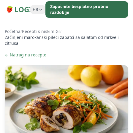
Započnite besplatno probno
LOGI
HR
razdoblje
Početna
/
Recepti s niskim GI
/
Začinjeni marokanski pileći zabatci sa salatom od mrkve i
citrusa
← Natrag na recepte