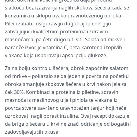
slatkoću bez izazivanja naglih skokova šećera kada se
konzumira u sklopu ovako uravnoteženog obroka.
Pileći zabatci osiguravaju dugotrajnu energiju
zahvaljujući kvalitetnim proteinima i zdravim
masnoćama, pa ćete dugo biti siti. Salata od mrkve i
naranče izvor je vitamina C, beta-karotena i topivih
vlakana koja usporavaju apsorpciju glukoze.
Za najbolju kontrolu šećera, obrok započnite salatom
od mrkve – pokazalo se da jedenje povrća na početku
obroka smanjuje skokove šećera u krvi nakon jela za
čak 30%. Kombinacija proteina iz piletine, zdravih
masnoća iz maslinovog ulja i pinjola te vlakana iz
povrća stvara savršeno uravnotežen tanjur koji neće
uzrokovati nagli porast inzulina. Ovaj recept dokazuje
da briga o šećeru u krvi ne znači odricanje od bogatih i
zadovoljavajućih okusa.