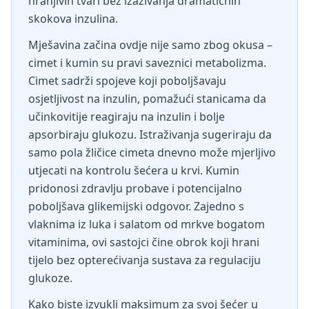
hranjivih tvari bez izazivanja dramatičnih
skokova inzulina.
Mješavina začina ovdje nije samo zbog okusa –
cimet i kumin su pravi saveznici metabolizma.
Cimet sadrži spojeve koji poboljšavaju
osjetljivost na inzulin, pomažući stanicama da
učinkovitije reagiraju na inzulin i bolje
apsorbiraju glukozu. Istraživanja sugeriraju da
samo pola žličice cimeta dnevno može mjerljivo
utjecati na kontrolu šećera u krvi. Kumin
pridonosi zdravlju probave i potencijalno
poboljšava glikemijski odgovor. Zajedno s
vlaknima iz luka i salatom od mrkve bogatom
vitaminima, ovi sastojci čine obrok koji hrani
tijelo bez opterećivanja sustava za regulaciju
glukoze.
Kako biste izvukli maksimum za svoj šećer u