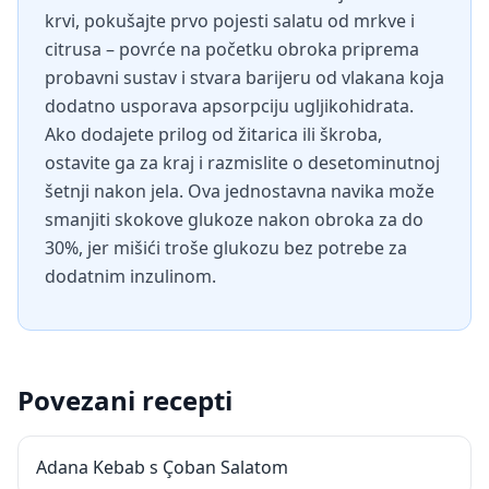
krvi, pokušajte prvo pojesti salatu od mrkve i
citrusa – povrće na početku obroka priprema
probavni sustav i stvara barijeru od vlakana koja
dodatno usporava apsorpciju ugljikohidrata.
Ako dodajete prilog od žitarica ili škroba,
ostavite ga za kraj i razmislite o desetominutnoj
šetnji nakon jela. Ova jednostavna navika može
smanjiti skokove glukoze nakon obroka za do
30%, jer mišići troše glukozu bez potrebe za
dodatnim inzulinom.
Povezani recepti
Adana Kebab s Çoban Salatom