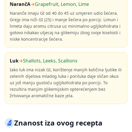
NarančA
→
Grapefruit, Lemon, Lime
Naranče imaju GI od 40 do 45 uz umjeren udio šećera.
Grejp ima niži GI (25) i manje šećera po porciji. Limun i
limeta daju aromu citrusa uz minimalno ugljikohidrata i
gotovo nikakav utjecaj na glikemiju zbog svoje kiselosti i
niske koncentracije šećera.
Luk
→
Shallots, Leeks, Scallions
Iako luk ima nizak GI, korištenje manjih količina ljutike ili
zelenih dijelova mladog luka i poriluka daje sličan okus
uz još manju gustoću ugljikohidrata po porciji. To
rezultira manjim glikemijskim opterećenjem bez
žrtvovanja aromatične baze jela.
🔬
Znanost iza ovog recepta