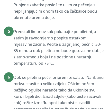
Punjene zabatke posložite u lim za pečenje s
neprijanjajućim dnom tako da čačkalice budu
okrenute prema dolje.
5
Preostali limunov sok pokapajte po piletini, a
zatim je ravnomjerno pospite ostatkom
mješavine začina. Pecite u zagrijanoj pećnici 30-
35 minuta dok piletina ne bude gotova, ne dobije
zlatno-smeđu boju i ne postigne unutarnju
temperaturu od 75°C.
6
Dok se piletina peče, pripremite salatu. Naribanu
mrkvu stavite u veliku zdjelu. Oštrim nožem
pažljivo ogulite naranče tako da uklonite svu
koru i bijeli dio. Iznad zdjele (kako biste sačuvali
sok) režite između opni kako biste izvadili