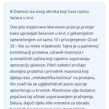
# Znanost iza ovog obroka koji čuva razinu
šećera u krvi
Ovo jelo inspirirano Marokom pravi je primjer
kako upravljati šećerom u krvi, s glikemijskim
opterećenjem od samo 10 i procijenjenim GI od
33 – što su niske vrijednosti. Tajna je u pametnoj
kombinaciji proteina, zdravih masnoća i
aromatičnih začina koji zajedno usporavaju
apsorpciju glukoze. Pileći zabatci pružaju
dovoljno proteina i prirodnih masnoća koji
djeluju kao „metabolička kočnica“ na probavu,
što znači da se ugljikohidrati puno sporije
apsorbiraju u krvotok. Maslinovo ulje dodatno
pojačava taj učinak usporavanjem pražnjenja
želuca, dajući tijelu više vremena za obradu