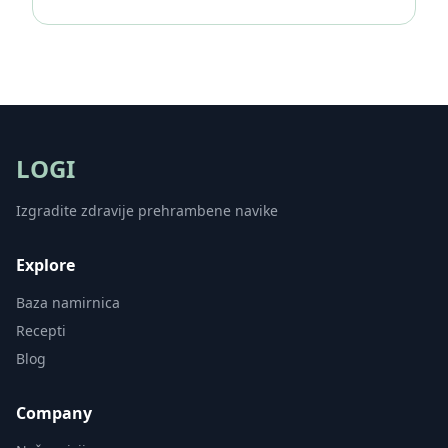
LOGI
Izgradite zdravije prehrambene navike
Explore
Baza namirnica
Recepti
Blog
Company