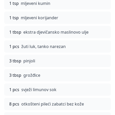
1 tsp
mljeveni kumin
1 tsp
mljeveni korijander
1 tbsp
ekstra djevičansko maslinovo ulje
1 pcs
žuti luk, tanko narezan
3 tbsp
pinjoli
3 tbsp
grožđice
1 pcs
svježi limunov sok
8 pcs
otkošteni pileći zabatci bez kože