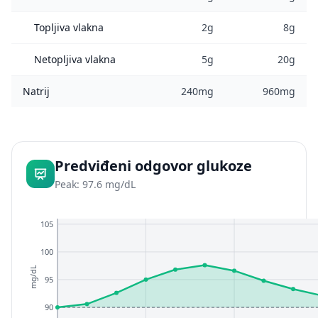
Topljiva vlakna
2g
8g
Netopljiva vlakna
5g
20g
Natrij
240mg
960mg
Predviđeni odgovor glukoze
Peak: 97.6 mg/dL
105
100
mg/dL
95
90