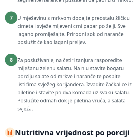
segmente naranče i pustite ih da padnu u mrkvu.
7
U mješavinu s mrkvom dodajte preostalu žličicu
cimeta i svježe mljeveni crni papar po želji. Sve
lagano promiješajte. Prirodni sok od naranče
poslužit će kao lagani preljev.
8
Za posluživanje, na četiri tanjura rasporedite
miješanu zelenu salatu. Na nju stavite bogatu
porciju salate od mrkve i naranče te pospite
listićima svježeg korijandera. Izvadite čačkalice iz
piletine i stavite po dva komada uz svaku salatu.
Poslužite odmah dok je piletina vruća, a salata
svježa.
📊
Nutritivna vrijednost po porciji