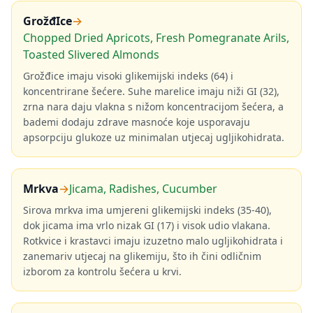
GrožđIce
→
Chopped Dried Apricots, Fresh Pomegranate Arils,
Toasted Slivered Almonds
Grožđice imaju visoki glikemijski indeks (64) i
koncentrirane šećere. Suhe marelice imaju niži GI (32),
zrna nara daju vlakna s nižom koncentracijom šećera, a
bademi dodaju zdrave masnoće koje usporavaju
apsorpciju glukoze uz minimalan utjecaj ugljikohidrata.
Mrkva
→
Jicama, Radishes, Cucumber
Sirova mrkva ima umjereni glikemijski indeks (35-40),
dok jicama ima vrlo nizak GI (17) i visok udio vlakana.
Rotkvice i krastavci imaju izuzetno malo ugljikohidrata i
zanemariv utjecaj na glikemiju, što ih čini odličnim
izborom za kontrolu šećera u krvi.