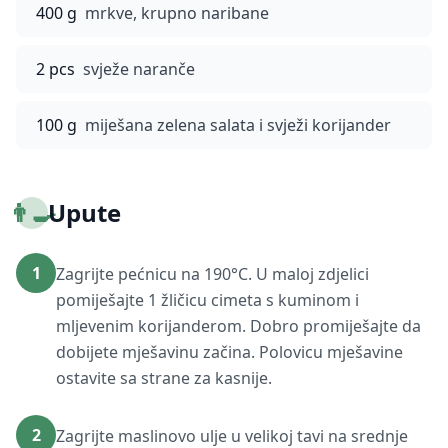
400 g
mrkve, krupno naribane
2 pcs
svježe naranče
100 g
miješana zelena salata i svježi korijander
👨‍🍳
Upute
1
Zagrijte pećnicu na 190°C. U maloj zdjelici
pomiješajte 1 žličicu cimeta s kuminom i
mljevenim korijanderom. Dobro promiješajte da
dobijete mješavinu začina. Polovicu mješavine
ostavite sa strane za kasnije.
2
Zagrijte maslinovo ulje u velikoj tavi na srednje