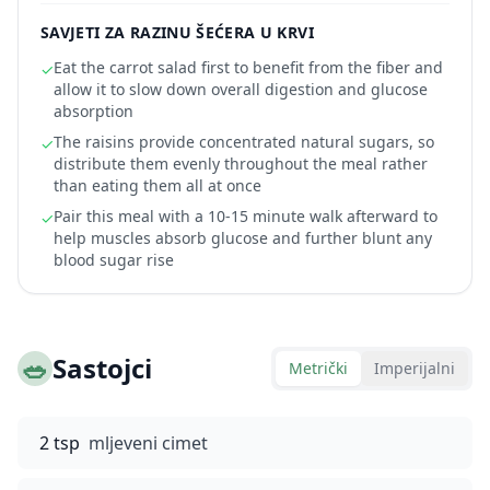
SAVJETI ZA RAZINU ŠEĆERA U KRVI
Eat the carrot salad first to benefit from the fiber and
✓
allow it to slow down overall digestion and glucose
absorption
The raisins provide concentrated natural sugars, so
✓
distribute them evenly throughout the meal rather
than eating them all at once
Pair this meal with a 10-15 minute walk afterward to
✓
help muscles absorb glucose and further blunt any
blood sugar rise
🥗
Sastojci
Metrički
Imperijalni
2 tsp
mljeveni cimet