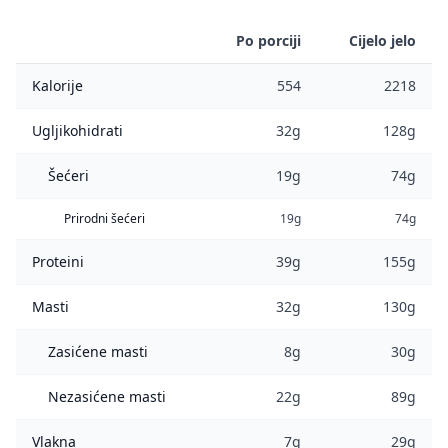
Po porciji
Cijelo jelo
Kalorije
554
2218
Ugljikohidrati
32g
128g
Šećeri
19g
74g
Prirodni šećeri
19g
74g
Proteini
39g
155g
Masti
32g
130g
Zasićene masti
8g
30g
Nezasićene masti
22g
89g
Vlakna
7g
29g