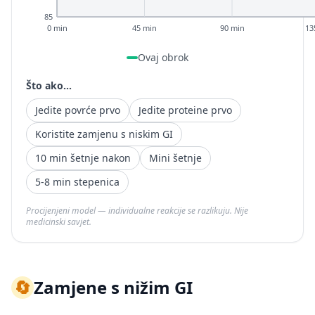
85
0 min
45 min
90 min
13
Ovaj obrok
Što ako...
Jedite povrće prvo
Jedite proteine prvo
Koristite zamjenu s niskim GI
10 min šetnje nakon
Mini šetnje
5-8 min stepenica
Procijenjeni model — individualne reakcije se razlikuju. Nije
medicinski savjet.
🔄
Zamjene s nižim GI