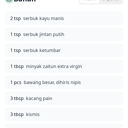
2 tsp
serbuk kayu manis
1 tsp
serbuk jintan putih
1 tsp
serbuk ketumbar
1 tbsp
minyak zaitun extra virgin
1 pcs
bawang besar, dihiris nipis
3 tbsp
kacang pain
3 tbsp
kismis