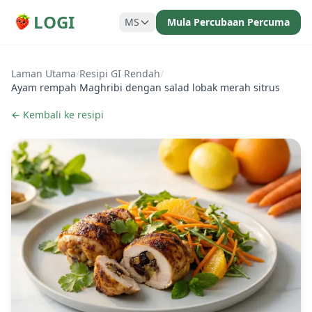
LOGI
MS
Mula Percubaan Percuma
Laman Utama
/
Resipi GI Rendah
/
Ayam rempah Maghribi dengan salad lobak merah sitrus
← Kembali ke resipi