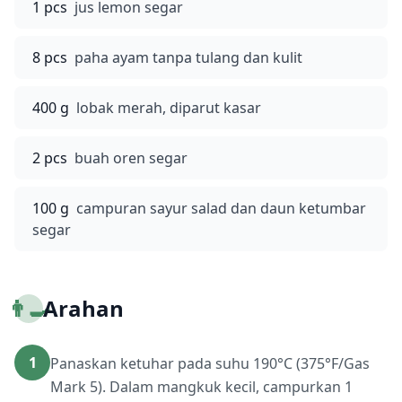
1 pcs
jus lemon segar
8 pcs
paha ayam tanpa tulang dan kulit
400 g
lobak merah, diparut kasar
2 pcs
buah oren segar
100 g
campuran sayur salad dan daun ketumbar
segar
👨‍🍳
Arahan
1
Panaskan ketuhar pada suhu 190°C (375°F/Gas
Mark 5). Dalam mangkuk kecil, campurkan 1