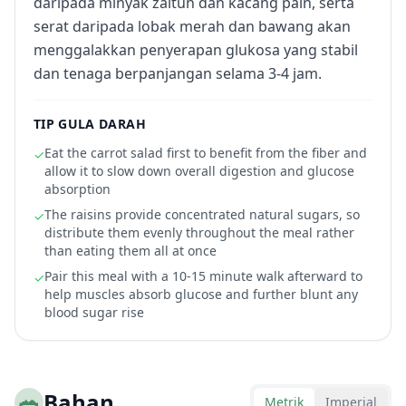
daripada minyak zaitun dan kacang pain, serta
serat daripada lobak merah dan bawang akan
menggalakkan penyerapan glukosa yang stabil
dan tenaga berpanjangan selama 3-4 jam.
TIP GULA DARAH
Eat the carrot salad first to benefit from the fiber and
✓
allow it to slow down overall digestion and glucose
absorption
The raisins provide concentrated natural sugars, so
✓
distribute them evenly throughout the meal rather
than eating them all at once
Pair this meal with a 10-15 minute walk afterward to
✓
help muscles absorb glucose and further blunt any
blood sugar rise
🥗
Bahan
Metrik
Imperial