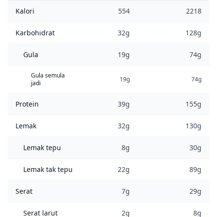
Kalori
554
2218
Karbohidrat
32g
128g
Gula
19g
74g
Gula semula
19g
74g
jadi
Protein
39g
155g
Lemak
32g
130g
Lemak tepu
8g
30g
Lemak tak tepu
22g
89g
Serat
7g
29g
Serat larut
2g
8g