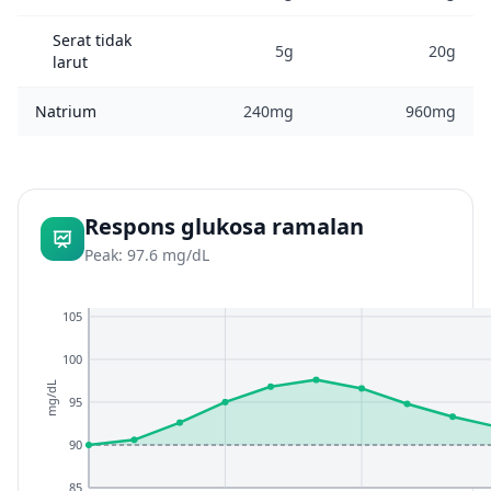
Serat tidak
5g
20g
larut
Natrium
240mg
960mg
Respons glukosa ramalan
Peak: 97.6 mg/dL
105
100
mg/dL
95
90
85