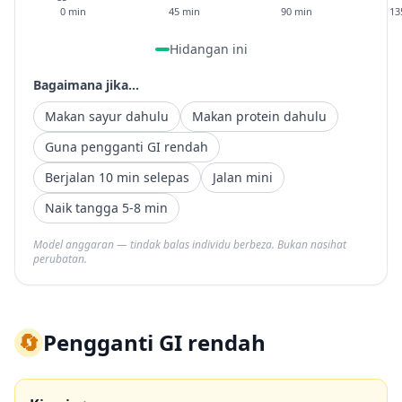
0 min
45 min
90 min
13
Hidangan ini
Bagaimana jika...
Makan sayur dahulu
Makan protein dahulu
Guna pengganti GI rendah
Berjalan 10 min selepas
Jalan mini
Naik tangga 5-8 min
Model anggaran — tindak balas individu berbeza. Bukan nasihat
perubatan.
🔄
Pengganti GI rendah