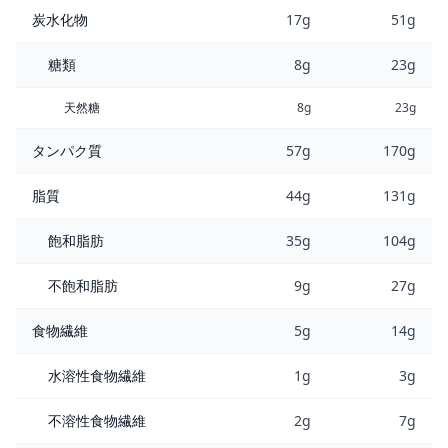
炭水化物
17g
51g
糖類
8g
23g
天然糖
8g
23g
タンパク質
57g
170g
脂質
44g
131g
飽和脂肪
35g
104g
不飽和脂肪
9g
27g
食物繊維
5g
14g
水溶性食物繊維
1g
3g
不溶性食物繊維
2g
7g