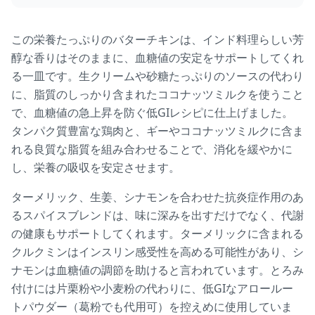
この栄養たっぷりのバターチキンは、インド料理らしい芳
醇な香りはそのままに、血糖値の安定をサポートしてくれ
る一皿です。生クリームや砂糖たっぷりのソースの代わり
に、脂質のしっかり含まれたココナッツミルクを使うこと
で、血糖値の急上昇を防ぐ低GIレシピに仕上げました。
タンパク質豊富な鶏肉と、ギーやココナッツミルクに含ま
れる良質な脂質を組み合わせることで、消化を緩やかに
し、栄養の吸収を安定させます。
ターメリック、生姜、シナモンを合わせた抗炎症作用のあ
るスパイスブレンドは、味に深みを出すだけでなく、代謝
の健康もサポートしてくれます。ターメリックに含まれる
クルクミンはインスリン感受性を高める可能性があり、シ
ナモンは血糖値の調節を助けると言われています。とろみ
付けには片栗粉や小麦粉の代わりに、低GIなアロールー
トパウダー（葛粉でも代用可）を控えめに使用していま