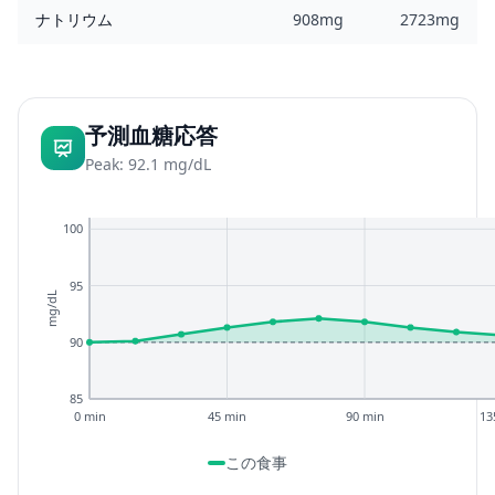
ナトリウム
908mg
2723mg
予測血糖応答
Peak: 92.1 mg/dL
100
95
mg/dL
90
85
0 min
45 min
90 min
13
この食事