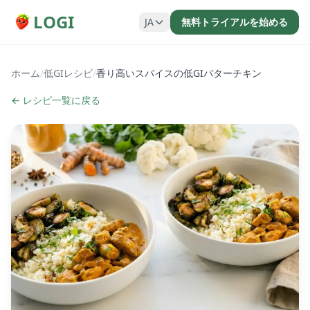
LOGI
JA
無料トライアルを始める
ホーム
/
低GIレシピ
/
香り高いスパイスの低GIバターチキン
← レシピ一覧に戻る