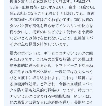
糖値を驚くほど安定させてくれます。GI値は29、
GL値（血糖負荷）はわずか2.8と、白米（1膳でGL
値2.8以上になることも多い）と比較しても、食後
の血糖値への影響はごくわずかです。鶏むね肉の
タンパク質が消化を遅らせてインスリンの反応を
穏やかにし、従来のレシピでよく使われる小麦粉
などのとろみ付けを使わないことで、血糖値スパ
イクの主な原因を排除しています。
最大のポイントは、ギーとココナッツミルクの組
み合わせです。これらの良質な脂質は胃の排出速
度を劇的に遅らせるため、トマトペーストや玉ね
ぎに含まれる炭水化物が、一度にではなくゆっく
りと血液中に取り込まれます。これは「脂質によ
る血糖抑制効果」と呼ばれ、食後の血糖値スパイ
クを防ぐ最も効果的な戦略の一つです。特にココ
ナッツミルクに含まれる中鎖脂肪酸（MCT）は、
他の脂質とは異なる代謝経路を通り、長期的にイ