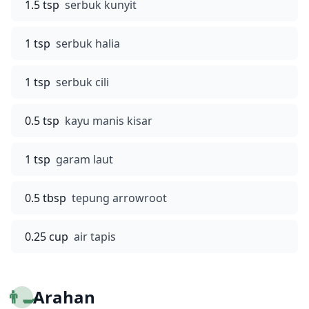
1.5 tsp
serbuk kunyit
1 tsp
serbuk halia
1 tsp
serbuk cili
0.5 tsp
kayu manis kisar
1 tsp
garam laut
0.5 tbsp
tepung arrowroot
0.25 cup
air tapis
👨‍🍳
Arahan