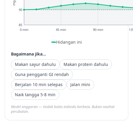
mg/dL
90
85
0 min
45 min
90 min
13
Hidangan ini
Bagaimana jika...
Makan sayur dahulu
Makan protein dahulu
Guna pengganti GI rendah
Berjalan 10 min selepas
Jalan mini
Naik tangga 5-8 min
Model anggaran — tindak balas individu berbeza. Bukan nasihat
perubatan.