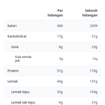
Per
Seluruh
hidangan
hidangan
Kalori
680
2039
Karbohidrat
17g
51g
Gula
8g
23g
Gula semula
8g
23g
jadi
Protein
57g
170g
Lemak
44g
131g
Lemak tepu
35g
104g
Lemak tak tepu
9g
27g