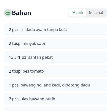
🥗
Bahan
Metrik
Imperial
2 pcs
isi dada ayam tanpa kulit
2 tbsp
minyak sapi
13.5 fl_oz
santan pekat
2 tbsp
pes tomato
1 pcs
bawang holland kecil, dipotong dadu
2 pcs
ulas bawang putih