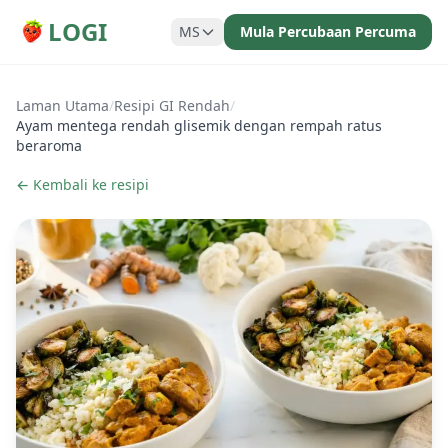
LOGI
MS
Mula Percubaan Percuma
Laman Utama
/
Resipi GI Rendah
/
Ayam mentega rendah glisemik dengan rempah ratus
beraroma
← Kembali ke resipi