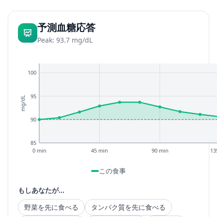
予測血糖応答
Peak: 93.7 mg/dL
100
95
mg/dL
90
85
0 min
45 min
90 min
13
この食事
もしあなたが...
野菜を先に食べる
タンパク質を先に食べる