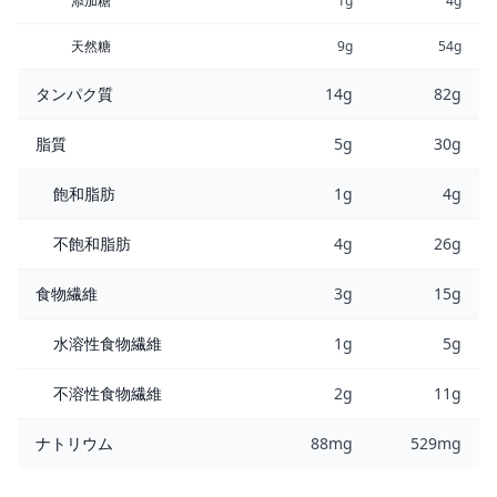
添加糖
1g
4g
天然糖
9g
54g
タンパク質
14g
82g
脂質
5g
30g
飽和脂肪
1g
4g
不飽和脂肪
4g
26g
食物繊維
3g
15g
水溶性食物繊維
1g
5g
不溶性食物繊維
2g
11g
ナトリウム
88mg
529mg