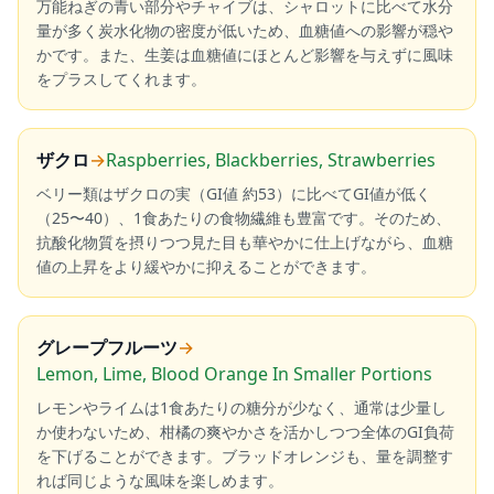
万能ねぎの青い部分やチャイブは、シャロットに比べて水分
量が多く炭水化物の密度が低いため、血糖値への影響が穏や
かです。また、生姜は血糖値にほとんど影響を与えずに風味
をプラスしてくれます。
ザクロ
→
Raspberries, Blackberries, Strawberries
ベリー類はザクロの実（GI値 約53）に比べてGI値が低く
（25〜40）、1食あたりの食物繊維も豊富です。そのため、
抗酸化物質を摂りつつ見た目も華やかに仕上げながら、血糖
値の上昇をより緩やかに抑えることができます。
グレープフルーツ
→
Lemon, Lime, Blood Orange In Smaller Portions
レモンやライムは1食あたりの糖分が少なく、通常は少量し
か使わないため、柑橘の爽やかさを活かしつつ全体のGI負荷
を下げることができます。ブラッドオレンジも、量を調整す
れば同じような風味を楽しめます。