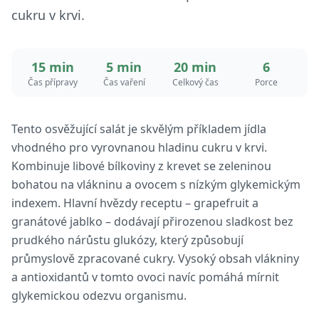
cukru v krvi.
15 min
5 min
20 min
6
Čas přípravy
Čas vaření
Celkový čas
Porce
Tento osvěžující salát je skvělým příkladem jídla
vhodného pro vyrovnanou hladinu cukru v krvi.
Kombinuje libové bílkoviny z krevet se zeleninou
bohatou na vlákninu a ovocem s nízkým glykemickým
indexem. Hlavní hvězdy receptu – grapefruit a
granátové jablko – dodávají přirozenou sladkost bez
prudkého nárůstu glukózy, který způsobují
průmyslově zpracované cukry. Vysoký obsah vlákniny
a antioxidantů v tomto ovoci navíc pomáhá mírnit
glykemickou odezvu organismu.