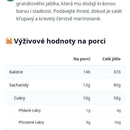
granátového jablka, která mu dodají krásnou
barvu i sladkost. Podávejte ihned, dokud je salát
křupavý a krevety čerstvě marinované.
📊
Výživové hodnoty na porci
Na porci
Celé jídlo
Kalorie
146
876
Sacharidy
13g
80g
Cukry
10g
58g
Přidané cukry
1g
4g
Přirozené cukry
9g
54g