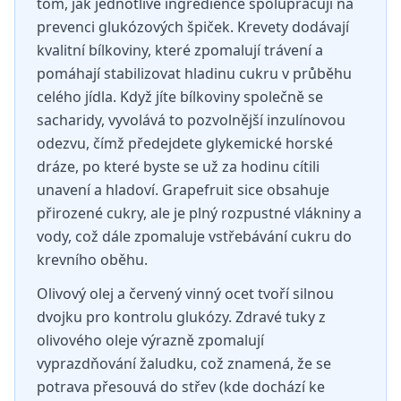
tom, jak jednotlivé ingredience spolupracují na
prevenci glukózových špiček. Krevety dodávají
kvalitní bílkoviny, které zpomalují trávení a
pomáhají stabilizovat hladinu cukru v průběhu
celého jídla. Když jíte bílkoviny společně se
sacharidy, vyvolává to pozvolnější inzulínovou
odezvu, čímž předejdete glykemické horské
dráze, po které byste se už za hodinu cítili
unavení a hladoví. Grapefruit sice obsahuje
přirozené cukry, ale je plný rozpustné vlákniny a
vody, což dále zpomaluje vstřebávání cukru do
krevního oběhu.
Olivový olej a červený vinný ocet tvoří silnou
dvojku pro kontrolu glukózy. Zdravé tuky z
olivového oleje výrazně zpomalují
vyprazdňování žaludku, což znamená, že se
potrava přesouvá do střev (kde dochází ke