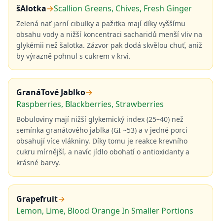
šAlotka
→
Scallion Greens, Chives, Fresh Ginger
Zelená nať jarní cibulky a pažitka mají díky vyššímu
obsahu vody a nižší koncentraci sacharidů menší vliv na
glykémii než šalotka. Zázvor pak dodá skvělou chuť, aniž
by výrazně pohnul s cukrem v krvi.
GranáTové Jablko
→
Raspberries, Blackberries, Strawberries
Bobuloviny mají nižší glykemický index (25–40) než
semínka granátového jablka (GI ~53) a v jedné porci
obsahují více vlákniny. Díky tomu je reakce krevního
cukru mírnější, a navíc jídlo obohatí o antioxidanty a
krásné barvy.
Grapefruit
→
Lemon, Lime, Blood Orange In Smaller Portions