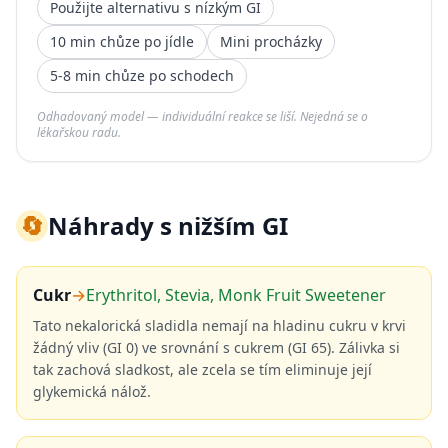
Použijte alternativu s nízkým GI
10 min chůze po jídle
Mini procházky
5-8 min chůze po schodech
Odhadovaný model — individuální reakce se liší. Nejedná se o
lékařskou radu.
🔄
Náhrady s nižším GI
Cukr
→
Erythritol, Stevia, Monk Fruit Sweetener
Tato nekalorická sladidla nemají na hladinu cukru v krvi
žádný vliv (GI 0) ve srovnání s cukrem (GI 65). Zálivka si
tak zachová sladkost, ale zcela se tím eliminuje její
glykemická nálož.