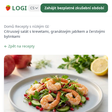
LOGI
CS
Zahájit bezplatné zkušební období
Domů
/
Recepty s nízkým GI
/
Citrusový salát s krevetami, granátovým jablkem a čerstvými
bylinkami
← Zpět na recepty