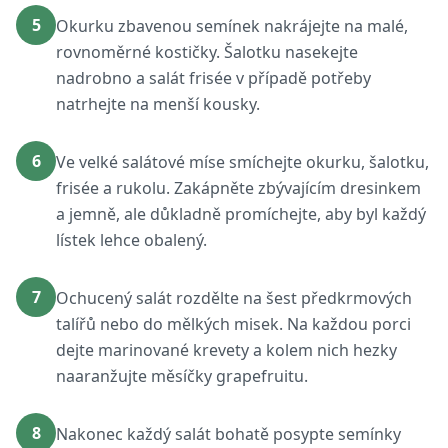
5
Okurku zbavenou semínek nakrájejte na malé,
rovnoměrné kostičky. Šalotku nasekejte
nadrobno a salát frisée v případě potřeby
natrhejte na menší kousky.
6
Ve velké salátové míse smíchejte okurku, šalotku,
frisée a rukolu. Zakápněte zbývajícím dresinkem
a jemně, ale důkladně promíchejte, aby byl každý
lístek lehce obalený.
7
Ochucený salát rozdělte na šest předkrmových
talířů nebo do mělkých misek. Na každou porci
dejte marinované krevety a kolem nich hezky
naaranžujte měsíčky grapefruitu.
8
Nakonec každý salát bohatě posypte semínky