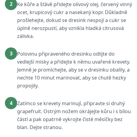
2
Ke kůře a šťávě přidejte olivový olej, červený vinný
ocet, krupicový cukr a nasekaný kopr. Důkladně
prošlehejte, dokud se dresink nespojí a cukr se
úplně nerozpustí, aby vznikla hladká citrusová
zálivka.
3
Polovinu připraveného dresinku odlijte do
vedlejší misky a přidejte k němu uvařené krevety.
Jemně je promíchejte, aby se v dresinku obalily, a
nechte 10 minut marinovat, aby se chutě hezky
propojily.
4
Zatímco se krevety marinují, připravte si druhý
grapefruit. Ostrým nožem okrájejte kůru i s bílou
částí a pak opatrně vykrojte čisté měsíčky bez
blan. Dejte stranou.