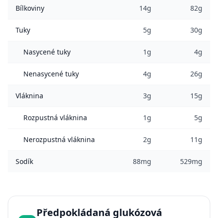
Bílkoviny
14g
82g
Tuky
5g
30g
Nasycené tuky
1g
4g
Nenasycené tuky
4g
26g
Vláknina
3g
15g
Rozpustná vláknina
1g
5g
Nerozpustná vláknina
2g
11g
Sodík
88mg
529mg
Předpokládaná glukózová