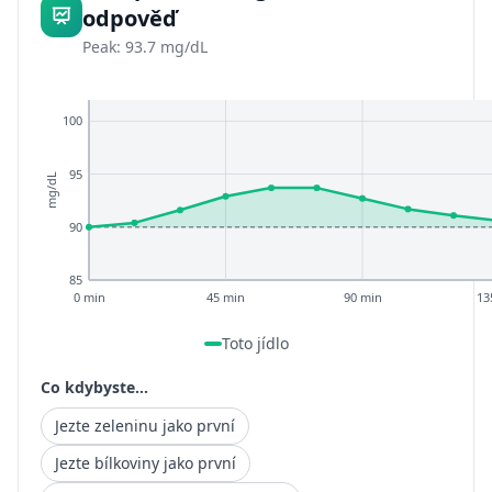
odpověď
Peak: 93.7 mg/dL
100
95
mg/dL
90
85
0 min
45 min
90 min
13
Toto jídlo
Co kdybyste...
Jezte zeleninu jako první
Jezte bílkoviny jako první