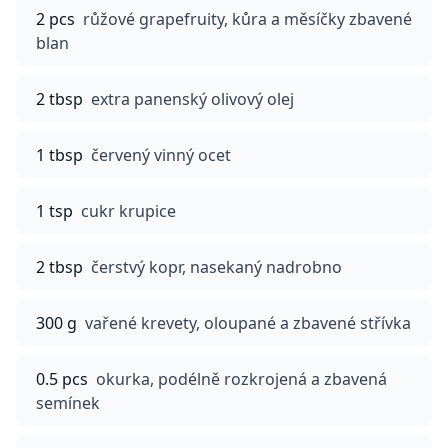
2 pcs
růžové grapefruity, kůra a měsíčky zbavené
blan
2 tbsp
extra panenský olivový olej
1 tbsp
červený vinný ocet
1 tsp
cukr krupice
2 tbsp
čerstvý kopr, nasekaný nadrobno
300 g
vařené krevety, oloupané a zbavené střívka
0.5 pcs
okurka, podélně rozkrojená a zbavená
semínek