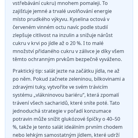
vstřebávání cukru) mnohem pomaleji. To
zajišťuje jemné a trvalé uvolňování energie
místo prudkého výkyvu. Kyselina octová v
červeném vinném octu navíc podle studií
zlepšuje citlivost na inzulin a snižuje nárůst
cukru v krvi po jídle až o 20 %. I to malé
množství přidaného cukru v zálivce je díky všem
těmto ochranným prvkům bezpečně vyváženo.
Praktický tip: salát jezte na začátku jídla, ne až
po něm. Pokud začnete zeleninou, bílkovinami a
zdravými tuky, vytvoříte ve svém trávicím
systému „vlákninovou bariéru“, která zpomalí
trávení všech sacharidů, které sníte poté. Tato
jednoduchá strategie v pořadí konzumace
potravin může snížit glukózové špičky o 40–50
%, takže je tento salát ideálním prvním chodem
nebo lehkým samostatným jídlem, které udrží