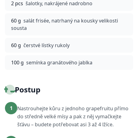
2 pcs
šalotky, nakrájené nadrobno
60 g
salát frisée, natrhaný na kousky velikosti
sousta
60 g
čerstvé lístky rukoly
100 g
semínka granátového jablka
👨‍🍳
Postup
1
Nastrouhejte kůru z jednoho grapefruitu přímo
do středně velké mísy a pak z něj vymačkejte
šťávu – budete potřebovat asi 3 až 4 lžíce.