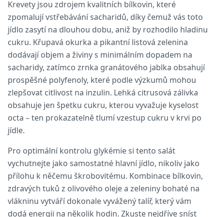
Krevety jsou zdrojem kvalitních bílkovin, které
zpomalují vstřebávání sacharidů, díky čemuž vás toto
jídlo zasytí na dlouhou dobu, aniž by rozhodilo hladinu
cukru. Křupavá okurka a pikantní listová zelenina
dodávají objem a živiny s minimálním dopadem na
sacharidy, zatímco zrnka granátového jablka obsahují
prospěšné polyfenoly, které podle výzkumů mohou
zlepšovat citlivost na inzulin. Lehká citrusová zálivka
obsahuje jen špetku cukru, kterou vyvažuje kyselost
octa – ten prokazatelně tlumí vzestup cukru v krvi po
jídle.
Pro optimální kontrolu glykémie si tento salát
vychutnejte jako samostatné hlavní jídlo, nikoliv jako
přílohu k něčemu škrobovitému. Kombinace bílkovin,
zdravých tuků z olivového oleje a zeleniny bohaté na
vlákninu vytváří dokonale vyvážený talíř, který vám
dodá energii na několik hodin. Zkuste nejdříve sníst