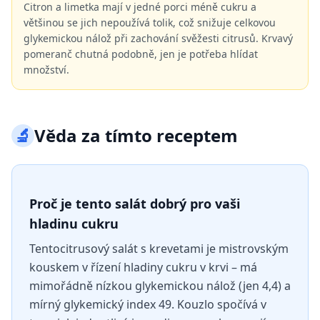
Citron a limetka mají v jedné porci méně cukru a
většinou se jich nepoužívá tolik, což snižuje celkovou
glykemickou nálož při zachování svěžesti citrusů. Krvavý
pomeranč chutná podobně, jen je potřeba hlídat
množství.
🔬
Věda za tímto receptem
Proč je tento salát dobrý pro vaši
hladinu cukru
Tentocitrusový salát s krevetami je mistrovským
kouskem v řízení hladiny cukru v krvi – má
mimořádně nízkou glykemickou nálož (jen 4,4) a
mírný glykemický index 49. Kouzlo spočívá v