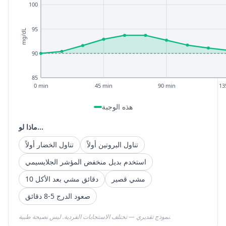
100
95
mg/dL
90
85
0 min
45 min
90 min
13
هذه الوجبة
ماذا لو...
تناول البروتين أولاً
تناول الخضار أولاً
استخدم بديل منخفض المؤشر الجلايسيمي
مشي قصير
10 دقائق مشي بعد الأكل
صعود الدرج 5-8 دقائق
نموذج تقديري — تختلف الاستجابات الفردية. ليس نصيحة طبية.