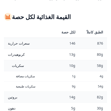
القيمة الغذائية لكل حصة
📊
الطبق كاملاً
لكل حصة
876
146
سعرات حرارية
80g
13g
كربوهيدرات
58g
10g
سكريات
4g
1g
سكريات مضافة
54g
9g
سكريات طبيعية
82g
14g
بروتين
30g
5g
دهون