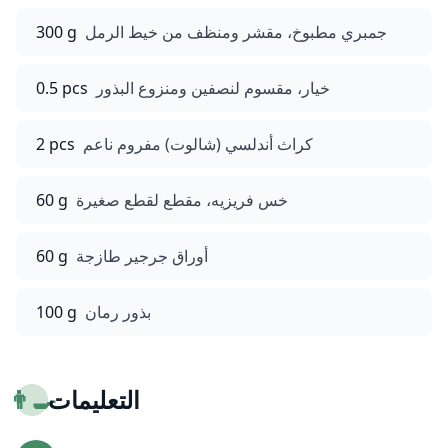
جمبري مطبوخ، مقشر ومنظف من خيط الرمل
300 g
خيار، مقسوم لنصفين ومنزوع البذور
0.5 pcs
كراث أندلسي (شالوت) مفروم ناعم
2 pcs
خس فريزيه، مقطع لقطع صغيرة
60 g
أوراق جرجير طازجة
60 g
بذور رمان
100 g
التعليمات
👨‍🍳