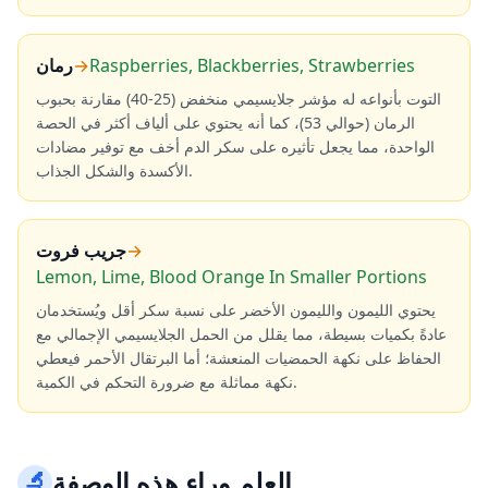
Raspberries, Blackberries, Strawberries
→
رمان
التوت بأنواعه له مؤشر جلايسيمي منخفض (25-40) مقارنة بحبوب
الرمان (حوالي 53)، كما أنه يحتوي على ألياف أكثر في الحصة
الواحدة، مما يجعل تأثيره على سكر الدم أخف مع توفير مضادات
الأكسدة والشكل الجذاب.
→
جريب فروت
Lemon, Lime, Blood Orange In Smaller Portions
يحتوي الليمون والليمون الأخضر على نسبة سكر أقل ويُستخدمان
عادةً بكميات بسيطة، مما يقلل من الحمل الجلايسيمي الإجمالي مع
الحفاظ على نكهة الحمضيات المنعشة؛ أما البرتقال الأحمر فيعطي
نكهة مماثلة مع ضرورة التحكم في الكمية.
العلم وراء هذه الوصفة
🔬