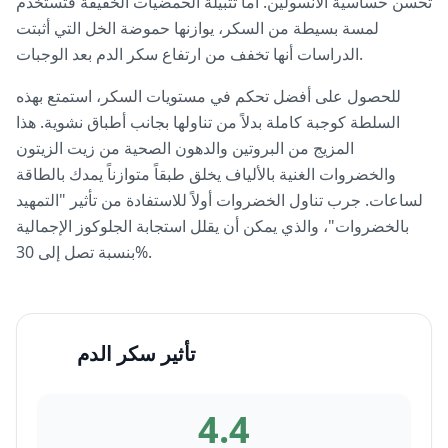
تحسن حساسية الأنسولين. أما تتبيلة الحمضيات الخفيفة فتستخدم
لمسة بسيطة من السكر، يوازنها حموضة الخل التي أثبتت
الدراسات أنها تخفف من ارتفاع سكر الدم بعد الوجبات.
للحصول على أفضل تحكم في مستويات السكر، استمتع بهذه
السلطة كوجبة كاملة بدلاً من تناولها بجانب أطباق نشوية. هذا
المزيج من البروتين والدهون الصحية من زيت الزيتون
والخضروات الغنية بالألياف يخلق طبقاً متوازناً يمدك بالطاقة
لساعات. جرب تناول الخضروات أولاً للاستفادة من تأثير "التمهيد
بالخضروات"، والذي يمكن أن يقلل استجابة الجلوكوز الإجمالية
بنسبة تصل إلى 30%.
تأثير سكر الدم
4.4