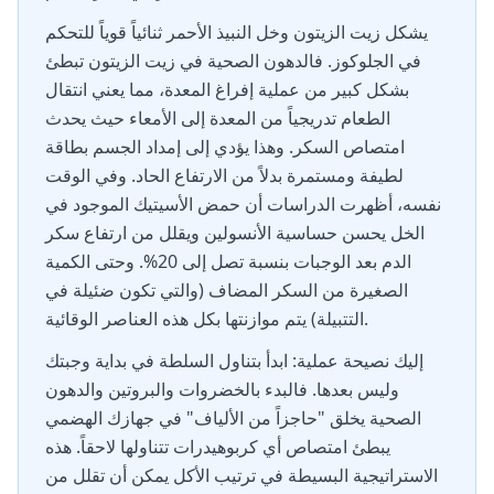
يشكل زيت الزيتون وخل النبيذ الأحمر ثنائياً قوياً للتحكم
في الجلوكوز. فالدهون الصحية في زيت الزيتون تبطئ
بشكل كبير من عملية إفراغ المعدة، مما يعني انتقال
الطعام تدريجياً من المعدة إلى الأمعاء حيث يحدث
امتصاص السكر. وهذا يؤدي إلى إمداد الجسم بطاقة
لطيفة ومستمرة بدلاً من الارتفاع الحاد. وفي الوقت
نفسه، أظهرت الدراسات أن حمض الأسيتيك الموجود في
الخل يحسن حساسية الأنسولين ويقلل من ارتفاع سكر
الدم بعد الوجبات بنسبة تصل إلى 20%. وحتى الكمية
الصغيرة من السكر المضاف (والتي تكون ضئيلة في
التتبيلة) يتم موازنتها بكل هذه العناصر الوقائية.
إليك نصيحة عملية: ابدأ بتناول السلطة في بداية وجبتك
وليس بعدها. فالبدء بالخضروات والبروتين والدهون
الصحية يخلق "حاجزاً من الألياف" في جهازك الهضمي
يبطئ امتصاص أي كربوهيدرات تتناولها لاحقاً. هذه
الاستراتيجية البسيطة في ترتيب الأكل يمكن أن تقلل من