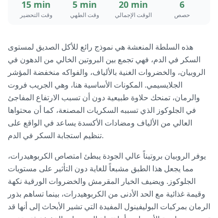
15 min
5 min
20 min
6
حصص
الوقت الإجمالي
وقت الطهي
وقت التحضير
هذه السلطة المنعشة هي نموذج رائع للأكل الصديق لمستوى
السكر في الدم، فهي تجمع بين البروتين الخالي من الدهون في
الروبيان، والخضروات الغنية بالألياف، والفواكه منخفضة المؤشر
الجلايسيمي. المكونات الأساسية هنا، وهي الجريب فروت
والرمان، تمنحك حلاوة طبيعية دون أن تسبب الارتفاع المفاجئ
في الجلوكوز الذي تسببه السكريات المصنعة، كما أن محتواها
العالي من الألياف ومضادات الأكسدة يساعد في الواقع على
تنظيم استجابة السكر في الدم.
يوفر الروبيان بروتيناً عالي الجودة يبطئ امتصاص الكربوهيدرات،
مما يجعل هذا الطبق مشبعاً للغاية دون التأثير على مستويات
الجلوكوز. ويضيف الخيار المقرمش والخضروات الورقية نكهة
وقيمة غذائية مع الحد الأدنى من الكربوهيدرات، بينما تساهم بذور
الرمان بمركبات البوليفينول المفيدة التي تشير الأبحاث إلى أنها قد