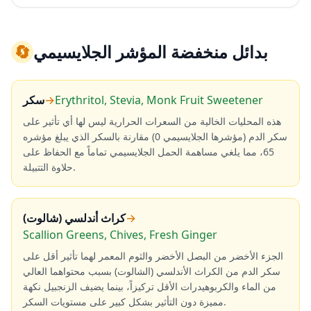
بدائل منخفضة المؤشر الجلايسيمي
🔄
Erythritol, Stevia, Monk Fruit Sweetener
→
سكر
هذه المحليات الخالية من السعرات الحرارية ليس لها أي تأثير على
سكر الدم (مؤشرها الجلايسيمي 0) مقارنة بالسكر الذي يبلغ مؤشره
65، مما يلغي مساهمة الحمل الجلايسيمي تماماً مع الحفاظ على
حلاوة التتبيلة.
→
كراث أندلسي (شالوت)
Scallion Greens, Chives, Fresh Ginger
الجزء الأخضر من البصل الأخضر والثوم المعمر لهما تأثير أقل على
سكر الدم من الكراث الأندلسي (الشالوت) بسبب محتواهما العالي
من الماء والكربوهيدرات الأقل تركيزاً، بينما يضيف الزنجبيل نكهة
مميزة دون التأثير بشكل كبير على مستويات السكر.