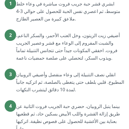
1
ابشري قشر حبة جريب فروت مباشرة في وعاء خلط
متوسط، ثم اعصري نفس الحبة للحصول على حوالي 3-4
ملاعق كبيرة من العصير الطازج.
2
أضيفي زيت الزيتون، وخل العنب الأحمر، والسكر الناعم،
والشبت المفروم إلى الوعاء مع قشر وعصير الجريب
فروت. اخفقي المكونات جيداً حتى تتجانس التتبيلة تماماً
ويذوب السكر، لتحصلي على صلصة حمضيات ناعمة.
3
انقلي نصف التتبيلة إلى وعاء منفصل وأضيفي الروبيان
المطبوخ. قلبي بلطف حتى يتغطى بالصلصة، ثم اتركيه جانباً
لمدة 10 دقائق ليتشرب النكهات.
4
بينما يتبل الروبيان، حضري حبة الجريب فروت الثانية عن
طريق إزالة القشرة واللب الأبيض بسكين حاد، ثم قطعيها
بعناية بين الأغشية للحصول على فصوص نظيفة. اتركيها
جانباً.