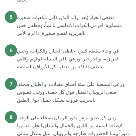
5
قطعي الخيار (بعد إزالة البذور) إلى مكعبات صغيرة
متساوية. افرمي الكراث الأندلسي ناعماً، وقطعي خس
الفريزيه لقطع صغيرة إذا لزم الأمر.
6
في وعاء سلطة كبير، اخلطي الخيار، والكراث، وخس
الفريزيه، والجرجير. وزعي باقي التتبيلة فوقهم وقلبي
بلطف للتأكد من تغطية كل الأوراق بالصلصة.
7
وزعي السلطة على ستة أطباق مقبلات أو أطباق ضحلة.
ضعي الروبيان المتبل فوق كل حصة، ورتبي فصوص
الجريب فروت بشكل جميل حول الطبق.
8
زيني كل طبق برش بذور الرمان بسخاء على الوجه،
لإضافة لمسة من اللون والجمال والمذاق الحلو. قدميها
فوراً بينما الخضروات طازجة والروبيان متبل بشكل مثالي.