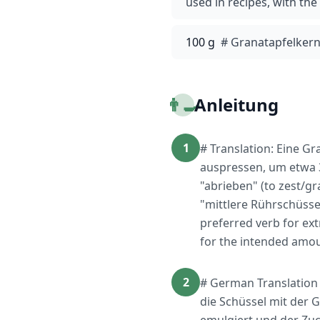
used in recipes, with the
100 g
# Granatapfelker
👨‍🍳
Anleitung
1
# Translation: Eine G
auspressen, um etwa 3-
"abrieben" (to zest/g
"mittlere Rührschüssel
preferred verb for ext
for the intended amo
2
# German Translation 
die Schüssel mit der G