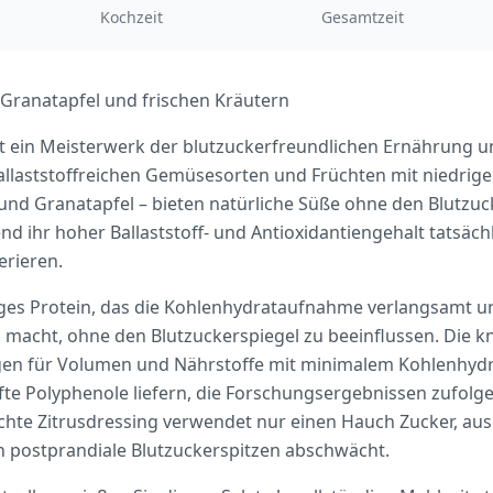
Kochzeit
Gesamtzeit
t Granatapfel und frischen Kräutern
ist ein Meisterwerk der blutzuckerfreundlichen Ernährung 
allaststoffreichen Gemüsesorten und Früchten mit niedrig
und Granatapfel – bieten natürliche Süße ohne den Blutzu
d ihr hoher Ballaststoff- und Antioxidantiengehalt tatsächli
erieren.
ges Protein, das die Kohlenhydrataufnahme verlangsamt un
 macht, ohne den Blutzuckerspiegel zu beeinflussen. Die 
en für Volumen und Nährstoffe mit minimalem Kohlenhydra
fte Polyphenole liefern, die Forschungsergebnissen zufolge
ichte Zitrusdressing verwendet nur einen Hauch Zucker, a
ch postprandiale Blutzuckerspitzen abschwächt.