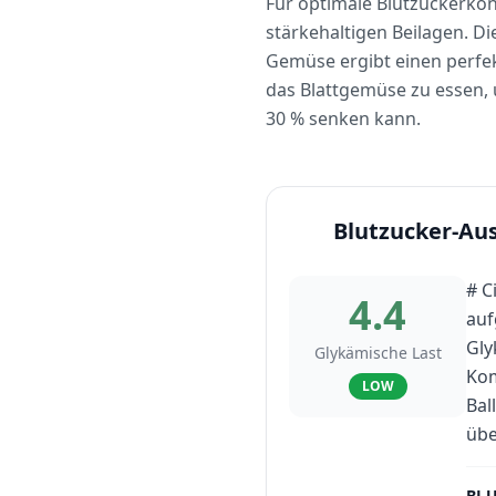
Für optimale Blutzuckerkont
stärkehaltigen Beilagen. D
Gemüse ergibt einen perfek
das Blattgemüse zu essen,
30 % senken kann.
Blutzucker-Au
# C
4.4
auf
Gly
Glykämische Last
Kom
LOW
Bal
übe
BLU