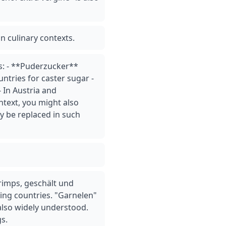
n culinary contexts.
s: - **Puderzucker**
tries for caster sugar -
 In Austria and
ntext, you might also
y be replaced in such
rimps, geschält und
ing countries. "Garnelen"
also widely understood.
gs.