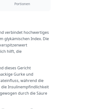
Portionen
und verbindet hochwertiges
em glykämischen Index. Die
ckerspitzenwert
ch hilft, die
d dieses Gericht
knackige Gurke und
teinfluss, während die
 die Insulinempfindlichkeit
usgewogen durch die Säure