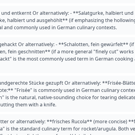
 und entkernt Or alternatively: - **Salatgurke, halbiert und 
e, halbiert und ausgehöhlt** (if emphasizing the hollowing
ral and commonly used in German culinary contexts.
gehackt Or alternatively: - **Schalotten, fein gewürfelt** (i
en, fein geschnitten** (if a more general "finely cut" works 
gehackt" is the most commonly used term in German cooking
mundgerechte Stücke gezupft Or alternatively: **Frisée-Blät
Note:** "Frisée" is commonly used in German culinary cont
" is the natural, native-sounding choice for tearing delicat
utting them with a knife.
ätter or alternatively: **frisches Rucola** (more concise) 
a" is the standard culinary term for rocket/arugula. Both 