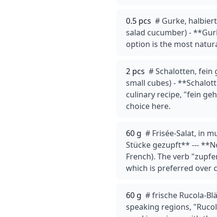
0.5 pcs
# Gurke, halbiert
salad cucumber) - **Gurk
option is the most natu
2 pcs
# Schalotten, fein 
small cubes) - **Schalott
culinary recipe, "fein 
choice here.
60 g
# Frisée-Salat, in 
Stücke gezupft** --- **
French). The verb "zupfen
which is preferred over c
60 g
# frische Rucola-Bl
speaking regions, "Rucol