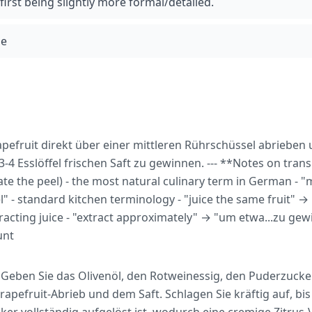
 first being slightly more formal/detailed.
ne
rapefruit direkt über einer mittleren Rührschüssel abrieben
4 Esslöffel frischen Saft zu gewinnen. --- **Notes on trans
rate the peel) - the most natural culinary term in German -
" - standard kitchen terminology - "juice the same fruit" →
racting juice - "extract approximately" → "um etwa...zu gew
unt
Geben Sie das Olivenöl, den Rotweinessig, den Puderzucker
rapefruit-Abrieb und dem Saft. Schlagen Sie kräftig auf, bis 