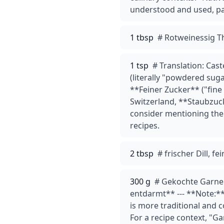
understood and used, par
1 tbsp
# Rotweinessig Th
1 tsp
# Translation: Cas
(literally "powdered sug
**Feiner Zucker** ("fine 
Switzerland, **Staubzuck
consider mentioning the 
recipes.
2 tbsp
# frischer Dill, fe
300 g
# Gekochte Garnel
entdarmt** --- **Note:*
is more traditional and 
For a recipe context, "Ga