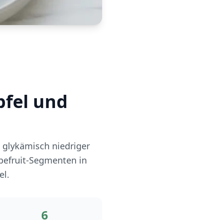
pfel und
, glykämisch niedriger
pefruit-Segmenten in
el.
6