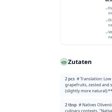
Es
✓
si
Di
✓
na
Ve
✓
na
🥗
Zutaten
2 pcs
# Translation: Lo
grapefruits, zested and 
(slightly more natural):
2 tbsp
# Natives Olivenö
culinary contexts. "Nativ