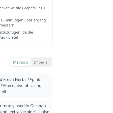
evor Sie die Grapefruit zu
0-15-minütigen Spaziergang
rbessern
inzuzufügen, da die
mack bietet
Metrisch
Imperial
nd Fresh Herbs **pink
**Alternative phrasing
eilt
 commonly used in German
enöl extra vergine" is also