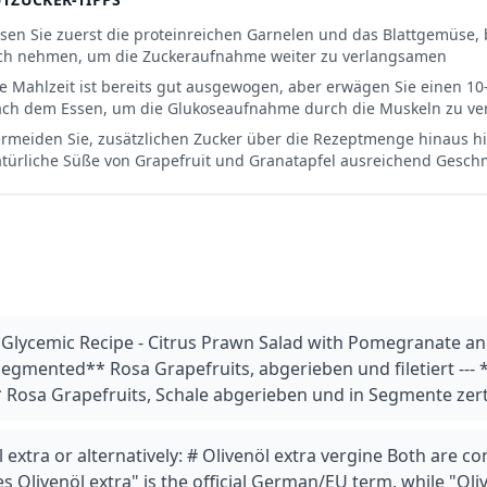
sen Sie zuerst die proteinreichen Garnelen und das Blattgemüse, b
ch nehmen, um die Zuckeraufnahme weiter zu verlangsamen
e Mahlzeit ist bereits gut ausgewogen, aber erwägen Sie einen 1
ch dem Essen, um die Glukoseaufnahme durch die Muskeln zu ve
rmeiden Sie, zusätzlichen Zucker über die Rezeptmenge hinaus h
türliche Süße von Grapefruit und Granatapfel ausreichend Gesch
w Glycemic Recipe - Citrus Prawn Salad with Pomegranate a
segmented** Rosa Grapefruits, abgerieben und filetiert --- 
** Rosa Grapefruits, Schale abgerieben und in Segmente zert
l extra or alternatively: # Olivenöl extra vergine Both are
es Olivenöl extra" is the official German/EU term, while "Oliv