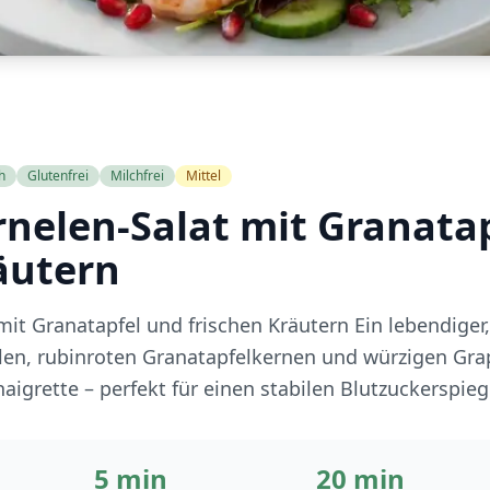
h
Glutenfrei
Milchfrei
Mittel
rnelen-Salat mit Granata
äutern
mit Granatapfel und frischen Kräutern Ein lebendiger
elen, rubinroten Granatapfelkernen und würzigen Gra
naigrette – perfekt für einen stabilen Blutzuckerspieg
5 min
20 min