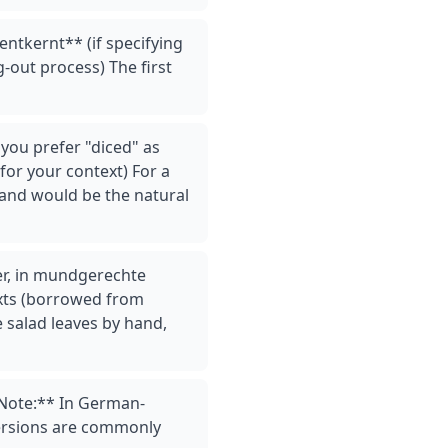
entkernt** (if specifying
-out process) The first
f you prefer "diced" as
for your context) For a
 and would be the natural
ter, in mundgerechte
exts (borrowed from
e salad leaves by hand,
**Note:** In German-
versions are commonly