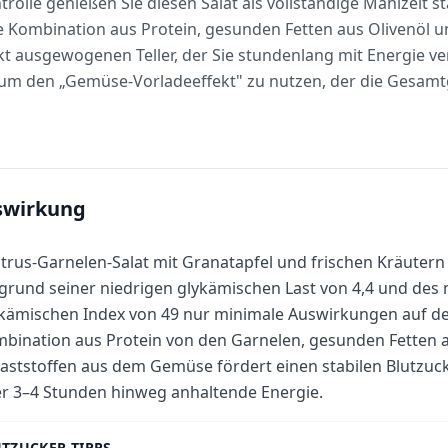
rolle genießen Sie diesen Salat als vollständige Mahlzeit 
ie Kombination aus Protein, gesunden Fetten aus Olivenöl u
t ausgewogenen Teller, der Sie stundenlang mit Energie ver
 um den „Gemüse-Vorladeeffekt" zu nutzen, der die Gesamt
swirkung
itrus-Garnelen-Salat mit Granatapfel und frischen Kräutern
grund seiner niedrigen glykämischen Last von 4,4 und des
kämischen Index von 49 nur minimale Auswirkungen auf den
bination aus Protein von den Garnelen, gesunden Fetten a
laststoffen aus dem Gemüse fördert einen stabilen Blutzuck
r 3–4 Stunden hinweg anhaltende Energie.
TZUCKER-TIPPS