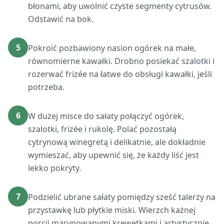
błonami, aby uwolnić czyste segmenty cytrusów.
Odstawić na bok.
5
Pokroić pozbawiony nasion ogórek na małe,
równomierne kawałki. Drobno posiekać szalotki i
rozerwać frizée na łatwe do obsługi kawałki, jeśli
potrzeba.
6
W dużej misce do sałaty połączyć ogórek,
szalotki, frizée i rukolę. Polać pozostałą
cytrynową winegretą i delikatnie, ale dokładnie
wymieszać, aby upewnić się, że każdy liść jest
lekko pokryty.
7
Podzielić ubrane sałaty pomiędzy sześć talerzy na
przystawkę lub płytkie miski. Wierzch każnej
porcji marynowanymi krewetkami i artystycznie