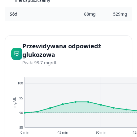
nierozpuszczalny
Sód
88mg
529mg
Przewidywana odpowiedź
glukozowa
Peak: 93.7 mg/dL
100
95
mg/dL
90
85
0 min
45 min
90 min
13