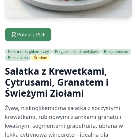
Pobierz PDF
Niski indeks glikemiczny
Przyjazne dla diabetyków
Bezglutenowe
Bez nabiału
Średnie
Sałatka z Krewetkami,
Cytrusami, Granatem i
Świeżymi Ziołami
Żywa, niskoglikemiczna sałatka z soczystymi
krewetkami, rubinowymi ziarnkami granatu i
kwaśnymi segmentami grapefruita, ubrana w
lekką cytrynową winegretę—idealna dla