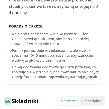
oliwek i błonnika z warzyw będzie promować
stabilny cukier we krwi i utrzymaną energię na 3-
4 godziny.
PORADY O CUKRZE
Najpierw zjedz bogate w białko krewetki i liście
✓
zieleni przed grejpfrutem, aby jeszcze bardziej
spowolnić wchłanianie cukru
Posiłek jest już dobrze zbilansowany, ale rozważ
✓
spacer na 10-15 minut po jedzeniu, aby wzmocnić
wychwytu glukozy przez mięśnie
Unikaj dodawania dodatkowego cukru poza tym, co
✓
znajduje się w przepisie, ponieważ naturalna słodycz
z grejpfruta i granatu zapewnia wystarczający smak
🥗
Składniki
Metryczne
Imperialne