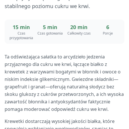
stabilnego poziomu cukru we krwi.
15 min
5 min
20 min
6
Czas
Czas gotowania
Całkowity czas
Porcje
przygotowania
Ta odświeżająca sałatka to arcydzieło jedzenia
przyjaznego dla cukru we krwi, łączące białko z
krewetek z warzywami bogatymi w błonnik i owoce o
niskim indeksie glikemicznym. Gwiezdne składniki—
grapefruit i granat—oferują naturalną słodycz bez
skoku glukozy z cukrów przetworzonych, a ich wysoka
zawartość błonnika i antyoksydantów faktycznie
pomaga moderować odpowiedź cukru we krwi.
Krewetki dostarczają wysokiej jakości białka, które
spowalnia wchłanianie węglowodanów, czyniąc to