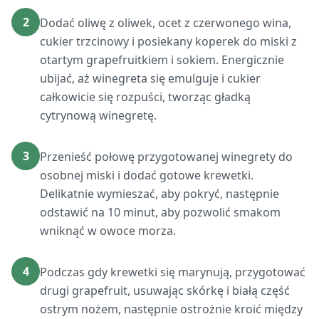
2
Dodać oliwę z oliwek, ocet z czerwonego wina,
cukier trzcinowy i posiekany koperek do miski z
otartym grapefruitkiem i sokiem. Energicznie
ubijać, aż winegreta się emulguje i cukier
całkowicie się rozpuści, tworząc gładką
cytrynową winegretę.
3
Przenieść połowę przygotowanej winegrety do
osobnej miski i dodać gotowe krewetki.
Delikatnie wymieszać, aby pokryć, następnie
odstawić na 10 minut, aby pozwolić smakom
wniknąć w owoce morza.
4
Podczas gdy krewetki się marynują, przygotować
drugi grapefruit, usuwając skórkę i białą część
ostrym nożem, następnie ostrożnie kroić między