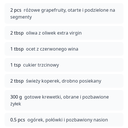
2 pcs
różowe grapefruity, otarte i podzielone na
segmenty
2 tbsp
oliwa z oliwek extra virgin
1 tbsp
ocet z czerwonego wina
1 tsp
cukier trzcinowy
2 tbsp
świeży koperek, drobno posiekany
300 g
gotowe krewetki, obrane i pozbawione
żyłek
0.5 pcs
ogórek, połówki i pozbawiony nasion