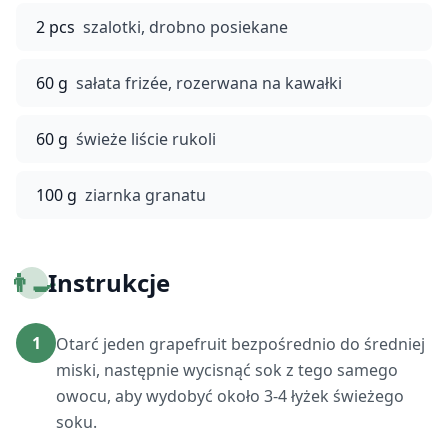
2 pcs
szalotki, drobno posiekane
60 g
sałata frizée, rozerwana na kawałki
60 g
świeże liście rukoli
100 g
ziarnka granatu
👨‍🍳
Instrukcje
1
Otarć jeden grapefruit bezpośrednio do średniej
miski, następnie wycisnąć sok z tego samego
owocu, aby wydobyć około 3-4 łyżek świeżego
soku.