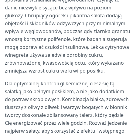
danie niezwykle sycące bez wpływu na poziom
glukozy. Chrupiący ogórek i pikantna sałata dodają
objętości i składników odżywczych przy minimalnym
wpływie węglowodanów, podczas gdy ziarnka granatu
wnoszą korzystne polifenole, które badania sugerują
mogą poprawiać czułość insulinową. Lekka cytrynowa
winegreta używa zaledwie odrobiny cukru,
zrównoważonej kwasowością octu, który wykazano
zmniejsza wzrost cukru we krwi po posiłku.
Dla optymalnej kontroli glikemicznej ciesz się tą
sałatką jako pełnym posiłkiem, a nie jako dodatkiem
do potraw skrobiowych. Kombinacja białka, zdrowych
tłuszczy z oliwy z oliwek i warzyw bogatych w błonnik
tworzy doskonale zbilansowany talerz, który będzie
Cię energizować przez wiele godzin. Rozważ jedzenie
najpierw sałaty, aby skorzystać z efektu "wstępnego