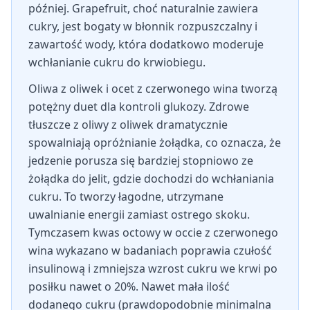
później. Grapefruit, choć naturalnie zawiera
cukry, jest bogaty w błonnik rozpuszczalny i
zawartość wody, która dodatkowo moderuje
wchłanianie cukru do krwiobiegu.
Oliwa z oliwek i ocet z czerwonego wina tworzą
potężny duet dla kontroli glukozy. Zdrowe
tłuszcze z oliwy z oliwek dramatycznie
spowalniają opróżnianie żołądka, co oznacza, że
jedzenie porusza się bardziej stopniowo ze
żołądka do jelit, gdzie dochodzi do wchłaniania
cukru. To tworzy łagodne, utrzymane
uwalnianie energii zamiast ostrego skoku.
Tymczasem kwas octowy w occie z czerwonego
wina wykazano w badaniach poprawia czułość
insulinową i zmniejsza wzrost cukru we krwi po
posiłku nawet o 20%. Nawet mała ilość
dodanego cukru (prawdopodobnie minimalna