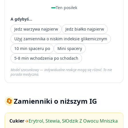
Ten posiłek
A gdybyś...
Jedz warzywa najpierw
Jedz białko najpierw
Użyj zamiennika o niskim indeksie glikemicznym
10 min spaceru po
Mini spacery
5-8 min wchodzenia po schodach
Model szacunkowy — indywidualne reakcje mogą się różnić. To nie
porada medyczna.
🔄
Zamienniki o niższym IG
Cukier
→
Erytrol, Stewia, SłOdzik Z Owocu Mniszka