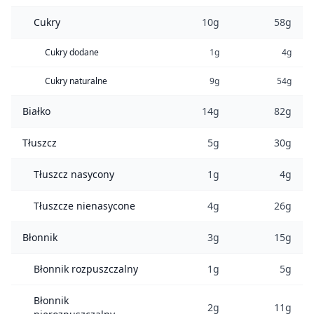
Cukry
10g
58g
Cukry dodane
1g
4g
Cukry naturalne
9g
54g
Białko
14g
82g
Tłuszcz
5g
30g
Tłuszcz nasycony
1g
4g
Tłuszcze nienasycone
4g
26g
Błonnik
3g
15g
Błonnik rozpuszczalny
1g
5g
Błonnik
2g
11g