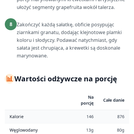
ułożyć segmenty grapefruita wokół talerza.
8
Zakończyć każdą sałatkę, obficie posypując
ziarnkami granatu, dodając klejnotowe plamki
koloru i słodyczy. Podawać natychmiast, gdy
sałata jest chrupiąca, a krewetki są doskonale
marynowane.
📊
Wartości odżywcze na porcję
Na
Całe danie
porcję
Kalorie
146
876
Węglowodany
13g
80g