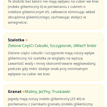
Te słodziki bez kalorii nie mają wpływu na cukier we krwi
(indeks glikemiczny 0) w porównaniu z cukrem o
indeksie glikemicznym 65, całkowicie eliminując wkład
obciążenia glikemicznego, zachowując słodycz w
winegretcie.
Szalotka
→
Zielone CzęśCi Cebulki, Szczypiorek, śWieżY Imbir
Zielone części cebulki i szczypiorek mają niższy wpływ
glikemiczny niż szalotka ze względu na wyższą
zawartość wody i mniej skoncentrowane węglowodany,
podczas gdy imbir dodaje smak przy minimalnym
wpływie na cukier we krwi.
Granat
→
Maliny, JeżYny, Truskawki
Jagody mają niższy indeks glikemiczny (25-40) w
porównaniu z ziarnkami granatu (indeks glikemiczny