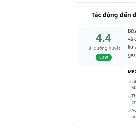
Tác động đến 
Bữa
4.4
và 
liu
Tải đường huyết
giờ
LOW
MẸ
Ea
✓
ab
Th
✓
en
Av
✓
an