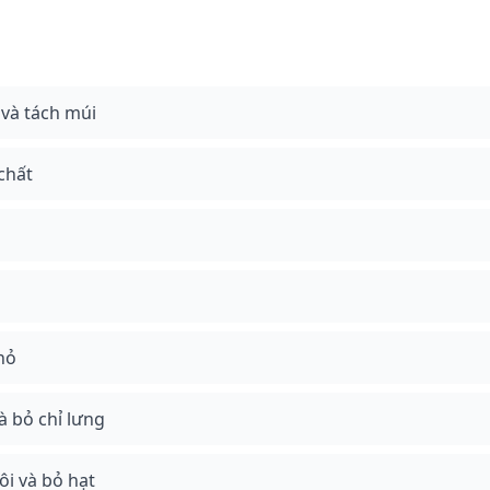
 và tách múi
chất
nhỏ
à bỏ chỉ lưng
ôi và bỏ hạt