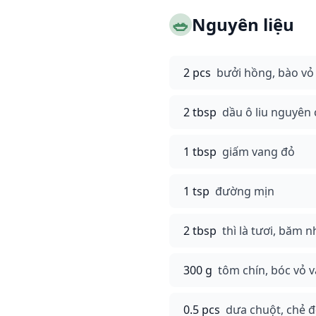
🥗
Nguyên liệu
2 pcs
bưởi hồng, bào vỏ
2 tbsp
dầu ô liu nguyên 
1 tbsp
giấm vang đỏ
1 tsp
đường mịn
2 tbsp
thì là tươi, băm 
300 g
tôm chín, bóc vỏ v
0.5 pcs
dưa chuột, chẻ đ