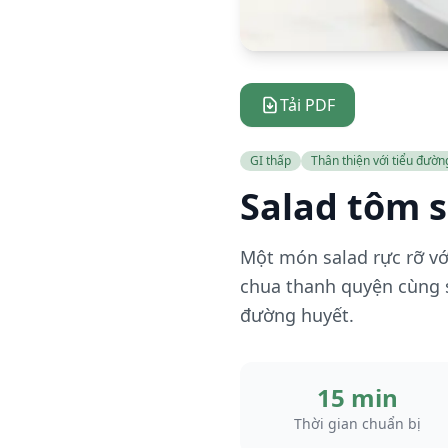
Tải PDF
GI thấp
Thân thiện với tiểu đườn
Salad tôm 
Một món salad rực rỡ vớ
chua thanh quyện cùng 
đường huyết.
15 min
Thời gian chuẩn bị