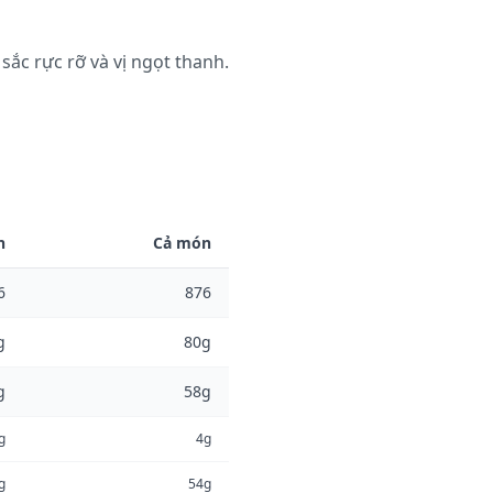
sắc rực rỡ và vị ngọt thanh.
n
Cả món
6
876
g
80g
g
58g
g
4g
g
54g