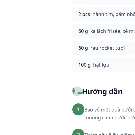
2 pcs
hành tím, băm nh
60 g
xà lách frisée, xé 
60 g
rau rocket tươi
100 g
hạt lựu
👨‍🍳
Hướng dẫn
1
Bào vỏ một quả bưởi tr
muỗng canh nước bưởi
2