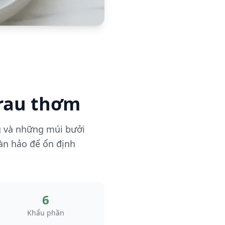
 rau thơm
ng và những múi bưởi
àn hảo để ổn định
6
Khẩu phần