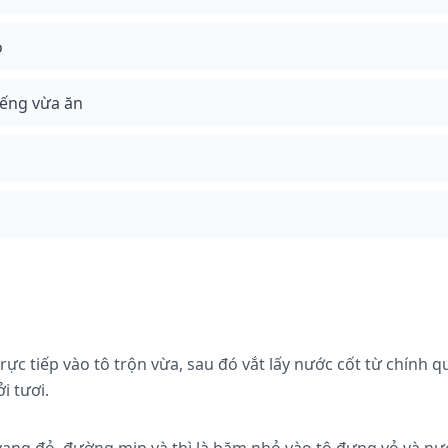
ỏ
miếng vừa ăn
ực tiếp vào tô trộn vừa, sau đó vắt lấy nước cốt từ chính q
 tươi.