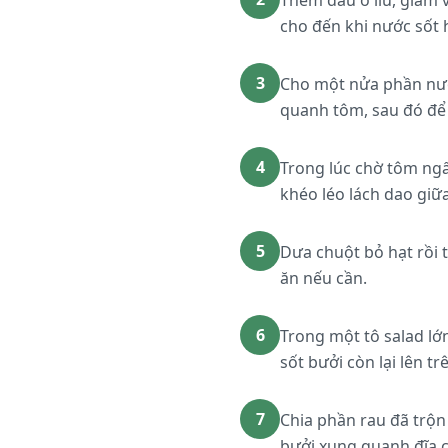
Thêm dầu ô liu, giấm 
cho đến khi nước sốt
3
Cho một nửa phần nước
quanh tôm, sau đó để
4
Trong lúc chờ tôm ngấ
khéo léo lách dao giữ
5
Dưa chuột bỏ hạt rồi 
ăn nếu cần.
6
Trong một tô salad lớn
sốt bưởi còn lại lên 
7
Chia phần rau đã trộn
bưởi xung quanh đĩa 