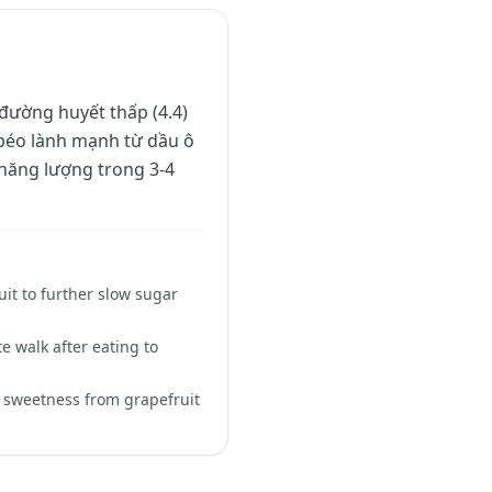
đường huyết thấp (4.4)
t béo lành mạnh từ dầu ô
ì năng lượng trong 3-4
uit to further slow sugar
e walk after eating to
l sweetness from grapefruit