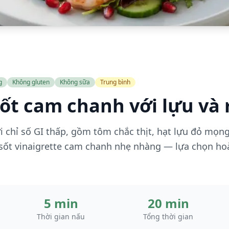
g
Không gluten
Không sữa
Trung bình
sốt cam chanh với lựu và
i chỉ số GI thấp, gồm tôm chắc thịt, hạt lựu đỏ mọ
sốt vinaigrette cam chanh nhẹ nhàng — lựa chọn ho
5 min
20 min
Thời gian nấu
Tổng thời gian