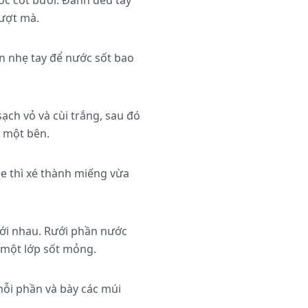
ớc cốt bưởi. Đánh đều tay
mượt mà.
n nhẹ tay để nước sốt bao
ạch vỏ và cùi trắng, sau đó
g một bên.
ée thì xé thành miếng vừa
 với nhau. Rưới phần nước
m một lớp sốt mỏng.
mỗi phần và bày các múi