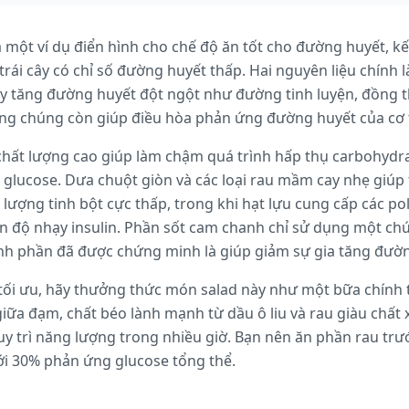
 một ví dụ điển hình cho chế độ ăn tốt cho đường huyết, k
 trái cây có chỉ số đường huyết thấp. Hai nguyên liệu chính l
y tăng đường huyết đột ngột như đường tinh luyện, đồng t
ong chúng còn giúp điều hòa phản ứng đường huyết của cơ 
ất lượng cao giúp làm chậm quá trình hấp thụ carbohydra
lucose. Dưa chuột giòn và các loại rau mầm cay nhẹ giúp 
lượng tinh bột cực thấp, trong khi hạt lựu cung cấp các po
iện độ nhạy insulin. Phần sốt cam chanh chỉ sử dụng một c
nh phần đã được chứng minh là giúp giảm sự gia tăng đườn
ối ưu, hãy thưởng thức món salad này như một bữa chính t
giữa đạm, chất béo lành mạnh từ dầu ô liu và rau giàu chất
y trì năng lượng trong nhiều giờ. Bạn nên ăn phần rau trư
tới 30% phản ứng glucose tổng thể.