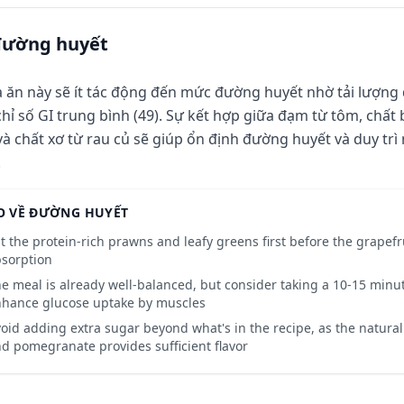
đường huyết
 ăn này sẽ ít tác động đến mức đường huyết nhờ tải lượng 
chỉ số GI trung bình (49). Sự kết hợp giữa đạm từ tôm, chấ
 và chất xơ từ rau củ sẽ giúp ổn định đường huyết và duy tr
.
O VỀ ĐƯỜNG HUYẾT
t the protein-rich prawns and leafy greens first before the grapefr
sorption
e meal is already well-balanced, but consider taking a 10-15 minut
hance glucose uptake by muscles
oid adding extra sugar beyond what's in the recipe, as the natura
d pomegranate provides sufficient flavor