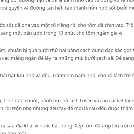
vang đỏ, đường mịn và thì là băm nhỏ vào tô đựng vỏ và nư
 hòa quyện và đường tan hết, tạo thành hỗn hợp sốt bưởi 
 sốt đã pha vào một tô riêng rồi cho tôm đã chín vào. Trộ
 sang một bên ướp trong 10 phút cho tôm ngấm gia vị.
m, chuẩn bị quả bưởi thứ hai bằng cách dùng dao sắc gọt s
a các màng ngăn để lấy ra những múi bưởi sạch sẽ. Để san
thái hạt lựu nhỏ và đều. Hành tím băm nhỏ, còn xà lách fris
, trộn dưa chuột, hành tím, xà lách frisée và rau rocket lại
trên rồi trộn nhẹ nhưng đều tay để mọi lá rau đều được thấ
 ra sáu đĩa khai vị hoặc bát nông. Xếp tôm đã ướp lên trên 
cho đẹp mắt.