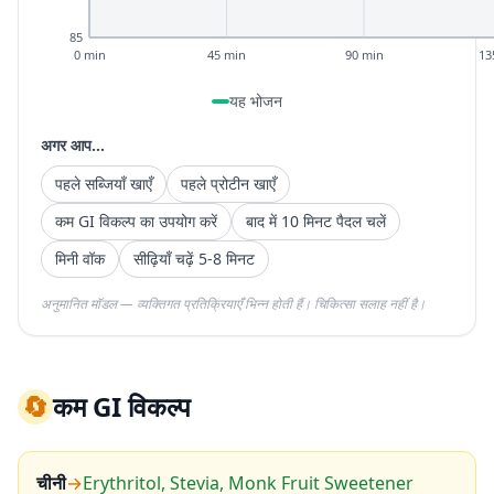
85
0 min
45 min
90 min
13
यह भोजन
अगर आप...
पहले सब्जियाँ खाएँ
पहले प्रोटीन खाएँ
कम GI विकल्प का उपयोग करें
बाद में 10 मिनट पैदल चलें
मिनी वॉक
सीढ़ियाँ चढ़ें 5-8 मिनट
अनुमानित मॉडल — व्यक्तिगत प्रतिक्रियाएँ भिन्न होती हैं। चिकित्सा सलाह नहीं है।
🔄
कम GI विकल्प
चीनी
→
Erythritol, Stevia, Monk Fruit Sweetener