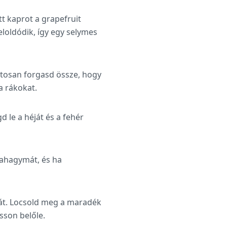
tt kaprot a grapefruit
eloldódik, így egy selymes
vatosan forgasd össze, hogy
a rákokat.
d le a héját és a fehér
tahagymát, és ha
lát. Locsold meg a maradék
sson belőle.