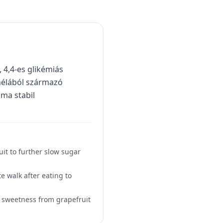
, 4,4-es glikémiás
nélából származó
lma stabil
uit to further slow sugar
e walk after eating to
l sweetness from grapefruit