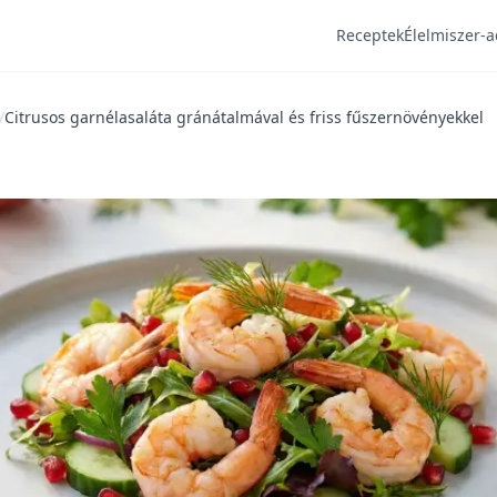
Receptek
Élelmiszer-a
/
Citrusos garnélasaláta gránátalmával és friss fűszernövényekkel