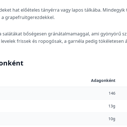
deket hat előételes tányérra vagy lapos tálkába. Mindegyik t
d a grapefruitgerezdekkel.
 salátákat bőségesen gránátalmamaggal, ami gyönyörű szín
 levelek frissek és ropogósak, a garnéla pedig tökéletesen át
gonként
Adagonként
146
13g
10g