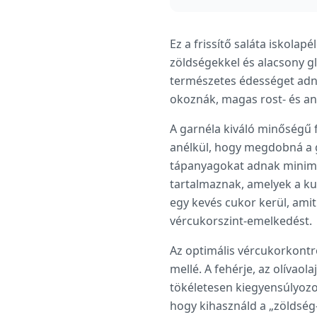
Ez a frissítő saláta iskola
zöldségekkel és alacsony g
természetes édességet adna
okoznák, magas rost- és an
A garnéla kiváló minőségű fe
anélkül, hogy megdobná a g
tápanyagokat adnak minimá
tartalmaznak, amelyek a kut
egy kevés cukor kerül, amit
vércukorszint-emelkedést.
Az optimális vércukorkontr
mellé. A fehérje, az olíva
tökéletesen kiegyensúlyozot
hogy kihasználd a „zöldség-