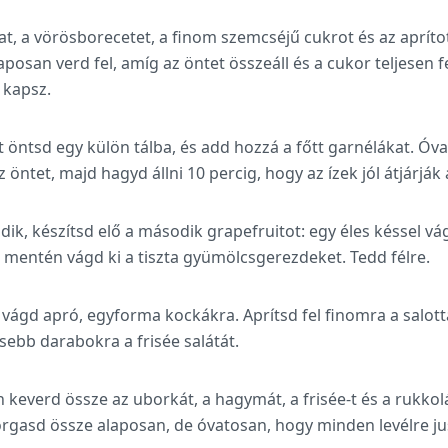
at, a vörösborecetet, a finom szemcséjű cukrot és az apríto
aposan verd fel, amíg az öntet összeáll és a cukor teljesen f
 kapsz.
ét öntsd egy külön tálba, és add hozzá a főtt garnélákat. Ó
 öntet, majd hagyd állni 10 percig, hogy az ízek jól átjárják 
ik, készítsd elő a második grapefruitot: egy éles késsel vág
k mentén vágd ki a tiszta gyümölcsgerezdeket. Tedd félre.
vágd apró, egyforma kockákra. Aprítsd fel finomra a salot
sebb darabokra a frisée salátát.
n keverd össze az uborkát, a hagymát, a frisée-t és a rukko
forgasd össze alaposan, de óvatosan, hogy minden levélre ju