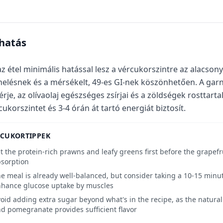
-hatás
az étel minimális hatással lesz a vércukorszintre az alacsony
helésnek és a mérsékelt, 49-es GI-nek köszönhetően. A gar
érje, az olívaolaj egészséges zsírjai és a zöldségek rosttarta
cukorszintet és 3-4 órán át tartó energiát biztosít.
RCUKORTIPPEK
t the protein-rich prawns and leafy greens first before the grapefr
sorption
e meal is already well-balanced, but consider taking a 10-15 minut
hance glucose uptake by muscles
oid adding extra sugar beyond what's in the recipe, as the natura
d pomegranate provides sufficient flavor