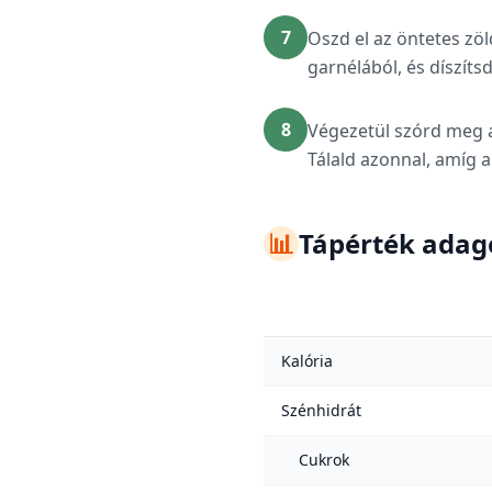
7
Oszd el az öntetes zöl
garnélából, és díszíts
8
Végezetül szórd meg a
Tálald azonnal, amíg a
📊
Tápérték ada
Kalória
Szénhidrát
Cukrok