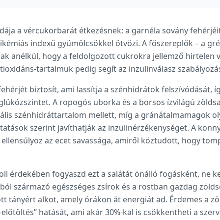
példája a vércukorbarát étkezésnek: a garnéla sovány fehérjé
likémiás indexű gyümölcsökkel ötvözi. A főszereplők – a gré
k anélkül, hogy a feldolgozott cukrokra jellemző hirtelen
tioxidáns-tartalmuk pedig segít az inzulinválasz szabályoz
hérjét biztosít, ami lassítja a szénhidrátok felszívódását, íg
lükózszintet. A ropogós uborka és a borsos ízvilágú zölds
lis szénhidráttartalom mellett, míg a gránátalmamagok ol
atások szerint javíthatják az inzulinérzékenységet. A könn
 ellensúlyoz az ecet savassága, amiről köztudott, hogy tomp
oll érdekében fogyaszd ezt a salátát önálló fogásként, ne 
olajból származó egészséges zsírok és a rostban gazdag zöl
t tányért alkot, amely órákon át energiát ad. Érdemes a zö
előtöltés” hatását, ami akár 30%-kal is csökkentheti a szerv