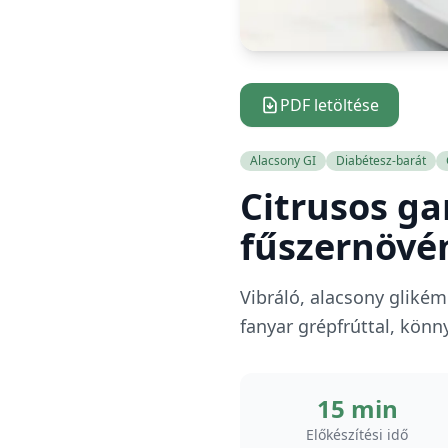
PDF letöltése
Alacsony GI
Diabétesz-barát
Citrusos ga
fűszernövé
Vibráló, alacsony gliké
fanyar grépfrúttal, könny
15 min
Előkészítési idő