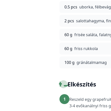
0.5 pcs
uborka, félbevá
2 pcs
salottahagyma, fi
60 g
frisée saláta, fala
60 g
friss rukkola
100 g
gránátalmamag
👨‍🍳
Elkészítés
1
Reszeld egy grapefruit
3-4 evőkanálnyi friss 