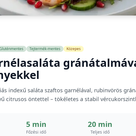
Gluténmentes
Tejtermék-mentes
Közepes
rnélasaláta gránátalmával
nyekkel
miás indexű saláta szaftos garnélával, rubinvörös gr
ű citrusos öntettel – tökéletes a stabil vércukorszint
5 min
20 min
Főzési idő
Teljes idő