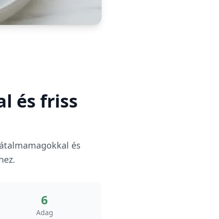
 és friss
ánátalmamagokkal és
hez.
6
Adag