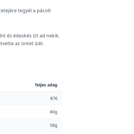
etejére tegyél a pácolt
t és édeskés ízt ad nekik.
vette az öntet ízét.
Teljes adag
876
80g
58g