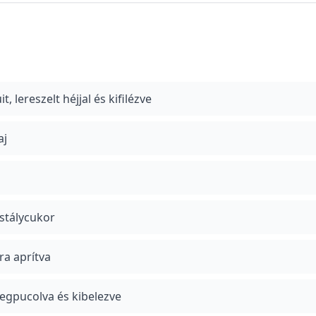
, lereszelt héjjal és kifilézve
aj
stálycukor
ra aprítva
megpucolva és kibelezve