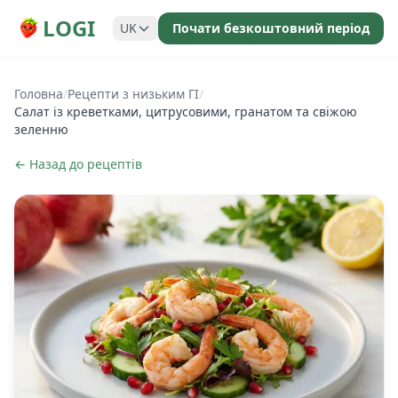
LOGI
UK
Почати безкоштовний період
Головна
/
Рецепти з низьким ГІ
/
Салат із креветками, цитрусовими, гранатом та свіжою
зеленню
← Назад до рецептів