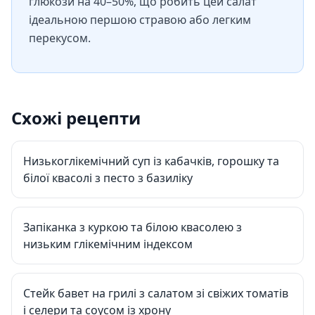
глюкози на 40–50%, що робить цей салат
ідеальною першою стравою або легким
перекусом.
Схожі рецепти
Низькоглікемічний суп із кабачків, горошку та
білої квасолі з песто з базиліку
Запіканка з куркою та білою квасолею з
низьким глікемічним індексом
Стейк бавет на грилі з салатом зі свіжих томатів
і селери та соусом із хрону