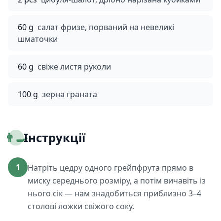
60 g
салат фризе, порваний на невеликі
шматочки
60 g
свіже листя руколи
100 g
зерна граната
👨‍🍳
Інструкції
1
Натріть цедру одного грейпфрута прямо в
миску середнього розміру, а потім вичавіть із
нього сік — нам знадобиться приблизно 3–4
столові ложки свіжого соку.