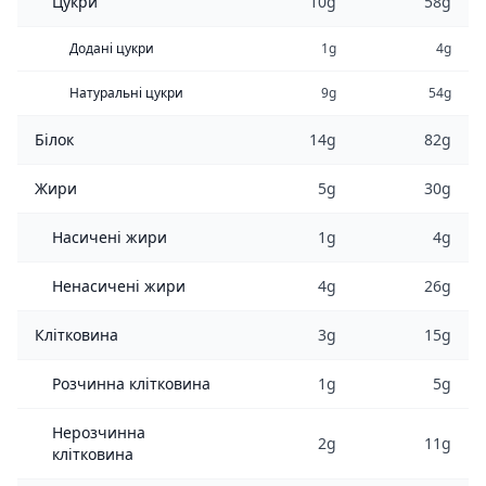
Цукри
10g
58g
Додані цукри
1g
4g
Натуральні цукри
9g
54g
Білок
14g
82g
Жири
5g
30g
Насичені жири
1g
4g
Ненасичені жири
4g
26g
Клітковина
3g
15g
Розчинна клітковина
1g
5g
Нерозчинна
2g
11g
клітковина