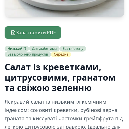
Завантажити PDF
Низький ГІ
Для діабетиків
Без глютену
Без молочних продуктів
Середнє
Салат із креветками,
цитрусовими, гранатом
та свіжою зеленню
Яскравий салат із низьким глікемічним
індексом: соковиті креветки, рубінові зерна
граната та кислуваті часточки грейпфрута під
легкою цитрусовою заправкою. Ідеально для