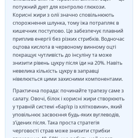
потужний дует для контролю глюкози.
Корисні жири з олії значно сповільнюють
спорожнення шлунка, тому їжа потрапляє в
кишечник поступово. Це забезпечує плавний
приплив енергії без різких стрибків. Водночас
оцтова кислота в червоному винному оцті
покращує чутливість до інсуліну та може
знизити рівень цукру після їди на 20%. Навіть
невелика кількість цукру в заправці
нівелюється цими захисними компонентами.
Практична порада: починайте трапезу саме з
салату. Овочі, білок і корисні жири створюють
у травній системі «бар’єр із клітковини», який
уповільнює засвоєння будь-яких вуглеводів,
з’їдених після. Така проста стратегія
черговості страв може знизити стрибки