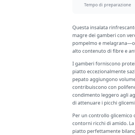
Tempo di preparazione
Questa insalata rinfrescant
magre dei gamberi con verdur
pompelmo e melagrana—offron
alto contenuto di fibre e an
I gamberi forniscono protei
piatto eccezionalmente sazia
pepato aggiungono volume e
contribuiscono con polifenol
condimento leggero agli agr
di attenuare i picchi glicemi
Per un controllo glicemico
contorni ricchi di amido. La
piatto perfettamente bilanc