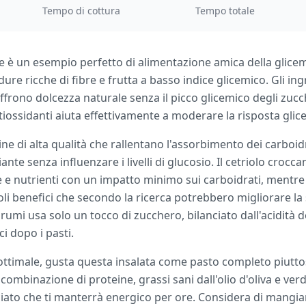
Tempo di cottura
Tempo totale
e è un esempio perfetto di alimentazione amica della glice
e ricche di fibre e frutta a basso indice glicemico. Gli ing
o dolcezza naturale senza il picco glicemico degli zuccher
tiossidanti aiuta effettivamente a moderare la risposta glic
ne di alta qualità che rallentano l'assorbimento dei carboi
nte senza influenzare i livelli di glucosio. Il cetriolo crocc
 nutrienti con un impatto minimo sui carboidrati, mentre 
i benefici che secondo la ricerca potrebbero migliorare la sen
umi usa solo un tocco di zucchero, bilanciato dall'acidità d
ci dopo i pasti.
 ottimale, gusta questa insalata come pasto completo piut
 combinazione di proteine, grassi sani dall'olio d'oliva e ver
iato che ti manterrà energico per ore. Considera di mangia