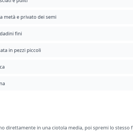
ciati e puliti
o a metà e privato dei semi
 dadini fini
ata in pezzi piccoli
sca
ana
direttamente in una ciotola media, poi spremi lo stesso fr