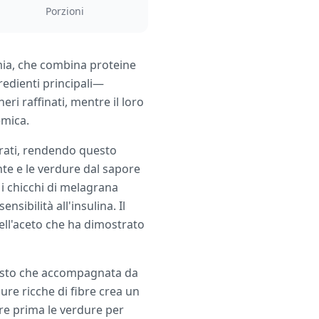
Porzioni
mia, che combina proteine
redienti principali—
i raffinati, mentre il loro
emica.
drati, rendendo questo
ante e le verdure dal sapore
i chicchi di melagrana
sibilità all'insulina. Il
ell'aceto che ha dimostrato
tosto che accompagnata da
dure ricche di fibre crea un
re prima le verdure per