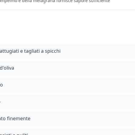
mpelmo e della melagrana fornisce sapore sufficiente
tugiati e tagliati a spicchi
d'oliva
so
o
tato finemente