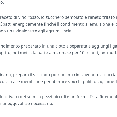
co.
, l'aceto di vino rosso, lo zucchero semolato e l'aneto tritato 
Sbatti energicamente finché il condimento si emulsiona e lo
o una vinaigrette agli agrumi liscia.
ondimento preparato in una ciotola separata e aggiungi i g
prire, poi metti da parte a marinare per 10 minuti, permett
nano, prepara il secondo pompelmo rimuovendo la buccia e 
n cura tra le membrane per liberare spicchi puliti di agrume.
iolo privato dei semi in pezzi piccoli e uniformi. Trita finemen
i maneggevoli se necessario.