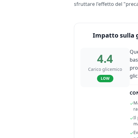
sfruttare l'effetto del "pre
Impatto sulla 
Que
4.4
bas
pro
Carico glicemico
gli
LOW
CON
Ma
✓
ra
Il
✓
ma
Ev
✓