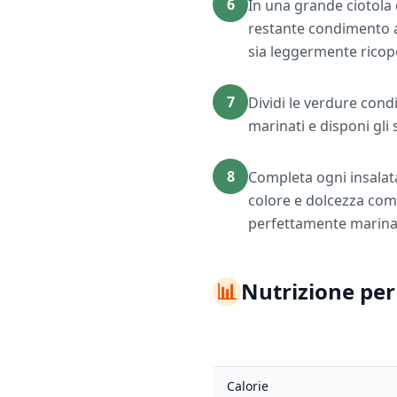
6
In una grande ciotola da
restante condimento a
sia leggermente ricop
7
Dividi le verdure cond
marinati e disponi gli
8
Completa ogni insalat
colore e dolcezza com
perfettamente marinat
📊
Nutrizione per
Calorie