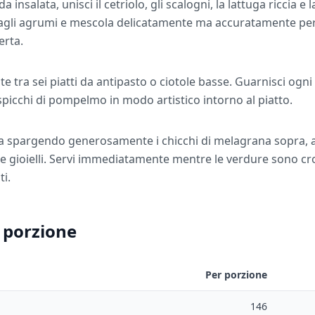
 insalata, unisci il cetriolo, gli scalogni, la lattuga riccia e 
gli agrumi e mescola delicatamente ma accuratamente per a
erta.
ite tra sei piatti da antipasto o ciotole basse. Guarnisci ogn
 spicchi di pompelmo in modo artistico intorno al piatto.
a spargendo generosamente i chicchi di melagrana sopra, 
e gioielli. Servi immediatamente mentre le verdure sono cr
i.
 porzione
Per porzione
146