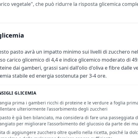
carico vegetale", che può ridurre la risposta glicemica comple
glicemia
sto pasto avrà un impatto minimo sui livelli di zucchero ne
so carico glicemico di 4,4 e indice glicemico moderato di 4
teine dai gamberi, grassi sani dall'olio d'oliva e fibre dalle 
cemia stabile ed energia sostenuta per 3-4 ore.
SIGLI GLICEMIA
ngia prima i gamberi ricchi di proteine e le verdure a foglia pri
llentare ulteriormente l'assorbimento degli zuccheri
 pasto è già ben bilanciato, ma considera di fare una passeggiata 
ngiato per migliorare l'assorbimento del glucosio da parte dei mu
ita di aggiungere zucchero oltre quello nella ricetta, poiché la dol