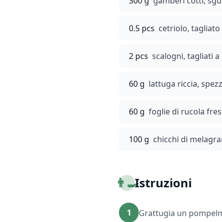
300 g
gamberi cotti, sgus
0.5 pcs
cetriolo, tagliat
2 pcs
scalogni, tagliati a
60 g
lattuga riccia, spezz
60 g
foglie di rucola fre
100 g
chicchi di melagr
👨‍🍳
Istruzioni
1
Grattugia un pompelmo 