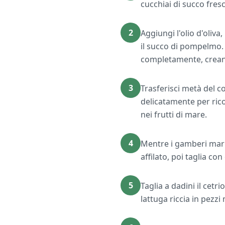
cucchiai di succo fres
2
Aggiungi l'olio d'oliva
il succo di pompelmo. 
completamente, creand
3
Trasferisci metà del c
delicatamente per rico
nei frutti di mare.
4
Mentre i gamberi mari
affilato, poi taglia co
5
Taglia a dadini il cetr
lattuga riccia in pezz