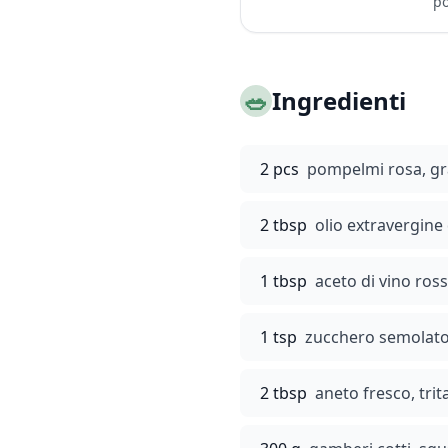
po
🥗
Ingredienti
2 pcs
pompelmi rosa, grat
2 tbsp
olio extravergine 
1 tbsp
aceto di vino ros
1 tsp
zucchero semolat
2 tbsp
aneto fresco, tri