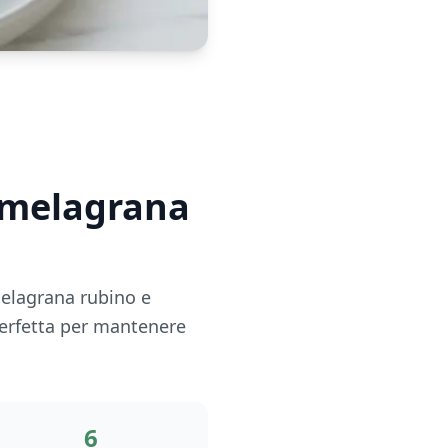
n melagrana
melagrana rubino e
erfetta per mantenere
6