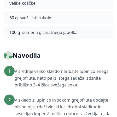
velike koščke
60 g
sveži listi rukole
100 g
semena granatnega jabolka
👨‍🍳
Navodila
1
V srednje veliko skledo naribajte lupinico enega
grejpfruta, nato pa iz istega sadeža iztisnite
približno 3–4 žlice svežega soka.
2
V skledo z lupinico in sokom grejpfruta dodajte
olivno olje, rdeči vinski kis, drobni sladkor in
sesekljan koper. Z metlico dobro razžvrkljajte, da