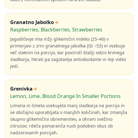
Granatno Jabolko
→
Raspberries, Blackberries, Strawberries
Jagodičevje ima nižji glikemični indeks (25–40) v
primerjavi z zrni granatnega jabolka (GI ~53) in vsebuje
več vlaknin na porcijo, kar povzroči blažji odziv krvnega
sladkorja, hkrati pa zagotavlja antioksidante in lep videz
jedi.
Grenivka
→
Lemon, Lime, Blood Orange In Smaller Portions
Limona in limeta vsebujeta manj sladkorja na porcijo in
se običajno uporabljata v manjših količinah, kar zmanjša
skupno glikemično obremenitev, a ohrani svežino
citrusov; rdeča pomaranča nudi podoben okus ob
nadzorovanih porcijah.