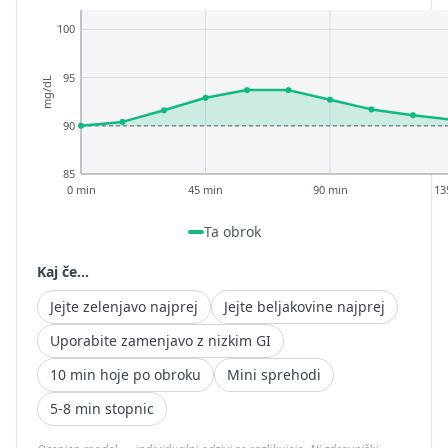
100
95
mg/dL
90
85
0 min
45 min
90 min
13
Ta obrok
Kaj če...
Jejte zelenjavo najprej
Jejte beljakovine najprej
Uporabite zamenjavo z nizkim GI
10 min hoje po obroku
Mini sprehodi
5-8 min stopnic