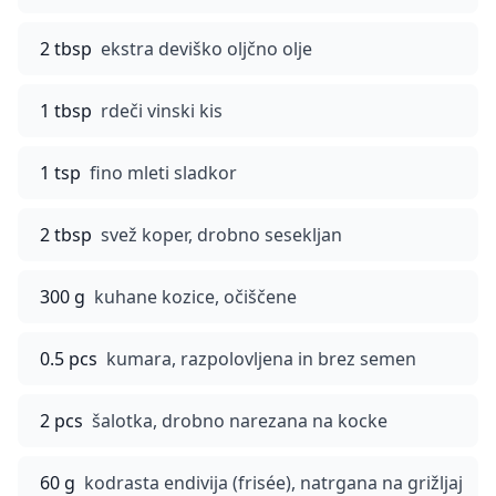
2 tbsp
ekstra deviško oljčno olje
1 tbsp
rdeči vinski kis
1 tsp
fino mleti sladkor
2 tbsp
svež koper, drobno sesekljan
300 g
kuhane kozice, očiščene
0.5 pcs
kumara, razpolovljena in brez semen
2 pcs
šalotka, drobno narezana na kocke
60 g
kodrasta endivija (frisée), natrgana na grižljaj