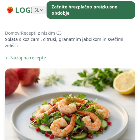
Začnite brezplačno preizkusno
LOGI
SL
obdobje
Domov
/
Recepti z nizkim GI
/
Solata s kozicami, citrusi, granatnim jabolkom in svežimi
zelišči
← Nazaj na recepte