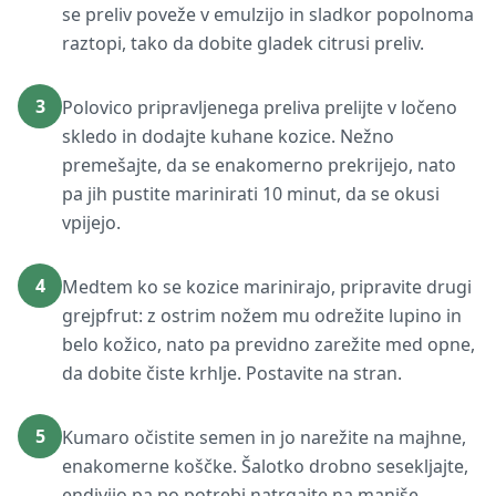
se preliv poveže v emulzijo in sladkor popolnoma
raztopi, tako da dobite gladek citrusi preliv.
3
Polovico pripravljenega preliva prelijte v ločeno
skledo in dodajte kuhane kozice. Nežno
premešajte, da se enakomerno prekrijejo, nato
pa jih pustite marinirati 10 minut, da se okusi
vpijejo.
4
Medtem ko se kozice marinirajo, pripravite drugi
grejpfrut: z ostrim nožem mu odrežite lupino in
belo kožico, nato pa previdno zarežite med opne,
da dobite čiste krhlje. Postavite na stran.
5
Kumaro očistite semen in jo narežite na majhne,
enakomerne koščke. Šalotko drobno sesekljajte,
endivijo pa po potrebi natrgajte na manjše