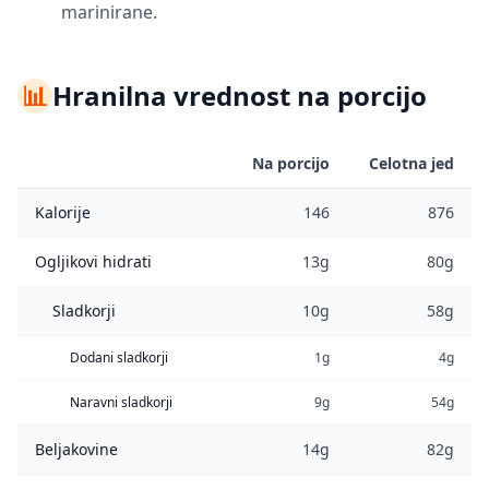
marinirane.
📊
Hranilna vrednost na porcijo
Na porcijo
Celotna jed
Kalorije
146
876
Ogljikovi hidrati
13g
80g
Sladkorji
10g
58g
Dodani sladkorji
1g
4g
Naravni sladkorji
9g
54g
Beljakovine
14g
82g