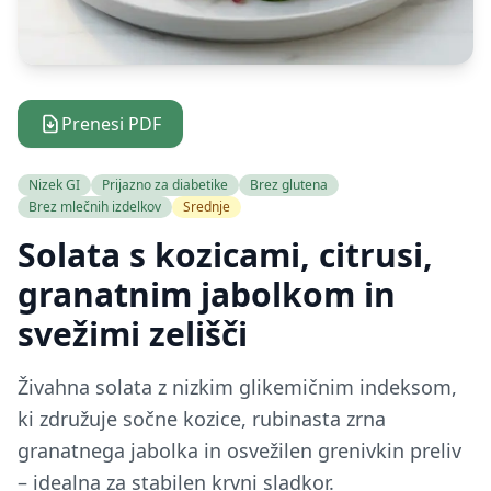
Prenesi PDF
Nizek GI
Prijazno za diabetike
Brez glutena
Brez mlečnih izdelkov
Srednje
Solata s kozicami, citrusi,
granatnim jabolkom in
svežimi zelišči
Živahna solata z nizkim glikemičnim indeksom,
ki združuje sočne kozice, rubinasta zrna
granatnega jabolka in osvežilen grenivkin preliv
– idealna za stabilen krvni sladkor.