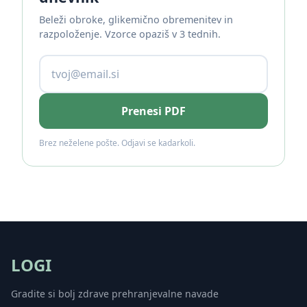
Beleži obroke, glikemično obremenitev in
razpoloženje. Vzorce opaziš v 3 tednih.
Prenesi PDF
Brez neželene pošte. Odjavi se kadarkoli.
LOGI
Gradite si bolj zdrave prehranjevalne navade