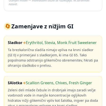
Ocenjen model — individualni odzivi se razlikujejo. Ni zdravniški
nasvet.
🔄
Zamenjave z nižjim GI
Sladkor
→
Erythritol, Stevia, Monk Fruit Sweetener
Ta brezkalorična sladila nimajo vpliva na krvni sladkor
(GI 0) v primerjavi s sladkorjem, ki ima GI 65. Tako
popolnoma odstranijo glikemično obremenitev, hkrati pa
ohranijo sladkobo v prelivu.
šAlotka
→
Scallion Greens, Chives, Fresh Ginger
Zeleni deli mlade čebule in drobnjak imajo zaradi večje
vsebnosti vode in manjše koncentracije ogljikovih
hidratov nižji glikemični vpliv kot šalotka, ingver pa doda
okus z minimalnim vplivom na krvni sladkor.