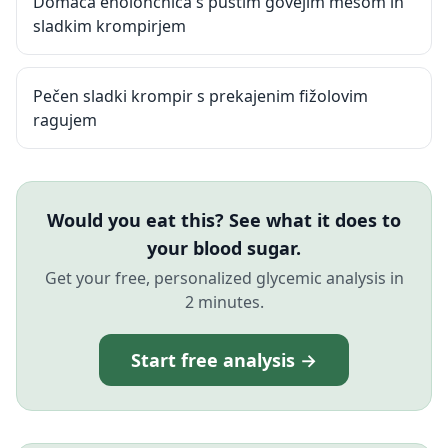
Domača enolončnica s pustim govejim mesom in
sladkim krompirjem
Pečen sladki krompir s prekajenim fižolovim
ragujem
Would you eat this? See what it does to
your blood sugar.
Get your free, personalized glycemic analysis in
2 minutes.
Start free analysis →