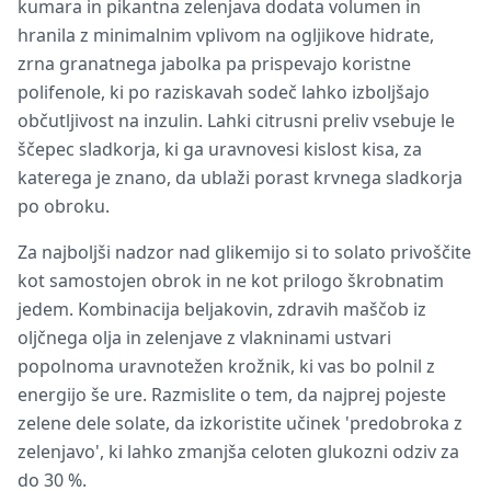
kumara in pikantna zelenjava dodata volumen in
hranila z minimalnim vplivom na ogljikove hidrate,
zrna granatnega jabolka pa prispevajo koristne
polifenole, ki po raziskavah sodeč lahko izboljšajo
občutljivost na inzulin. Lahki citrusni preliv vsebuje le
ščepec sladkorja, ki ga uravnovesi kislost kisa, za
katerega je znano, da ublaži porast krvnega sladkorja
po obroku.
Za najboljši nadzor nad glikemijo si to solato privoščite
kot samostojen obrok in ne kot prilogo škrobnatim
jedem. Kombinacija beljakovin, zdravih maščob iz
oljčnega olja in zelenjave z vlakninami ustvari
popolnoma uravnotežen krožnik, ki vas bo polnil z
energijo še ure. Razmislite o tem, da najprej pojeste
zelene dele solate, da izkoristite učinek 'predobroka z
zelenjavo', ki lahko zmanjša celoten glukozni odziv za
do 30 %.