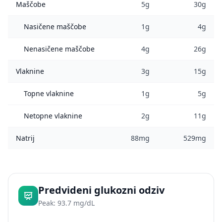
Maščobe
5g
30g
Nasičene maščobe
1g
4g
Nenasičene maščobe
4g
26g
Vlaknine
3g
15g
Topne vlaknine
1g
5g
Netopne vlaknine
2g
11g
Natrij
88mg
529mg
Predvideni glukozni odziv
Peak: 93.7 mg/dL