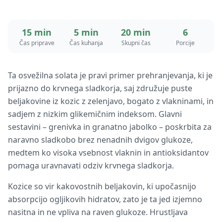
15 min
5 min
20 min
6
Čas priprave
Čas kuhanja
Skupni čas
Porcije
Ta osvežilna solata je pravi primer prehranjevanja, ki je
prijazno do krvnega sladkorja, saj združuje puste
beljakovine iz kozic z zelenjavo, bogato z vlakninami, in
sadjem z nizkim glikemičnim indeksom. Glavni
sestavini – grenivka in granatno jabolko – poskrbita za
naravno sladkobo brez nenadnih dvigov glukoze,
medtem ko visoka vsebnost vlaknin in antioksidantov
pomaga uravnavati odziv krvnega sladkorja.
Kozice so vir kakovostnih beljakovin, ki upočasnijo
absorpcijo ogljikovih hidratov, zato je ta jed izjemno
nasitna in ne vpliva na raven glukoze. Hrustljava