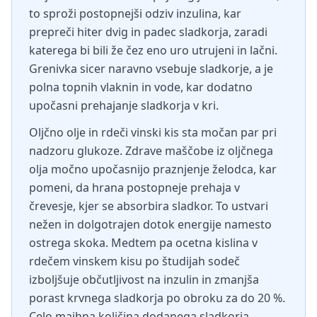
to sproži postopnejši odziv inzulina, kar
prepreči hiter dvig in padec sladkorja, zaradi
katerega bi bili že čez eno uro utrujeni in lačni.
Grenivka sicer naravno vsebuje sladkorje, a je
polna topnih vlaknin in vode, kar dodatno
upočasni prehajanje sladkorja v kri.
Oljčno olje in rdeči vinski kis sta močan par pri
nadzoru glukoze. Zdrave maščobe iz oljčnega
olja močno upočasnijo praznjenje želodca, kar
pomeni, da hrana postopneje prehaja v
črevesje, kjer se absorbira sladkor. To ustvari
nežen in dolgotrajen dotok energije namesto
ostrega skoka. Medtem pa ocetna kislina v
rdečem vinskem kisu po študijah sodeč
izboljšuje občutljivost na inzulin in zmanjša
porast krvnega sladkorja po obroku za do 20 %.
Celo majhna količina dodanega sladkorja