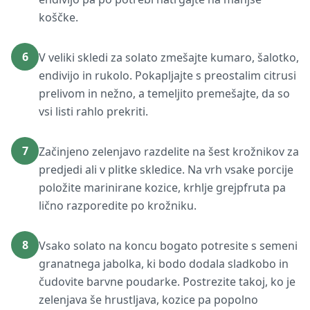
koščke.
6
V veliki skledi za solato zmešajte kumaro, šalotko,
endivijo in rukolo. Pokapljajte s preostalim citrusi
prelivom in nežno, a temeljito premešajte, da so
vsi listi rahlo prekriti.
7
Začinjeno zelenjavo razdelite na šest krožnikov za
predjedi ali v plitke skledice. Na vrh vsake porcije
položite marinirane kozice, krhlje grejpfruta pa
lično razporedite po krožniku.
8
Vsako solato na koncu bogato potresite s semeni
granatnega jabolka, ki bodo dodala sladkobo in
čudovite barvne poudarke. Postrezite takoj, ko je
zelenjava še hrustljava, kozice pa popolno