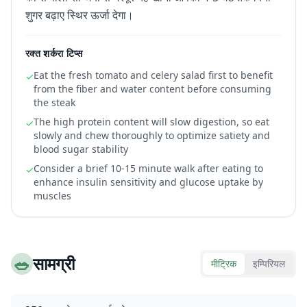
शुगर बढ़ाए स्थिर ऊर्जा देगा।
रक्त शर्करा टिप्स
Eat the fresh tomato and celery salad first to benefit
✓
from the fiber and water content before consuming
the steak
The high protein content will slow digestion, so eat
✓
slowly and chew thoroughly to optimize satiety and
blood sugar stability
Consider a brief 10-15 minute walk after eating to
✓
enhance insulin sensitivity and glucose uptake by
muscles
🥗
सामग्री
मीट्रिक
इम्पिरियल