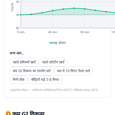
95
mg/dL
90
85
0 min
45 min
90 min
13
यह भोजन
अगर आप...
पहले सब्जियाँ खाएँ
पहले प्रोटीन खाएँ
कम GI विकल्प का उपयोग करें
बाद में 10 मिनट पैदल चलें
मिनी वॉक
सीढ़ियाँ चढ़ें 5-8 मिनट
अनुमानित मॉडल — व्यक्तिगत प्रतिक्रियाएँ भिन्न होती हैं। चिकित्सा सलाह नहीं है।
🔄
कम GI विकल्प